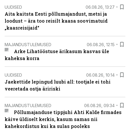
UUDISED
06.08.26, 13:27
Aita kaitsta Eesti põllumajandust, metsi ja
loodust – ära too reisilt kaasa soovimatuid
„kaasreisijaid“
MAJANDUSTULEMUSED
06.08.26, 12:15
Arke Lihatööstuse ärikasum kasvas üle
kaheksa korra
UUDISED
06.08.26, 10:14
Jaekettide lepingud luubi all: tootjale ei tohi
veeretada ostja äririski
MAJANDUSTULEMUSED
06.08.26, 09:34
Põllumajanduse tippjuhi Ahti Kalde firmades
käive üldiselt kerkis, kasum samas nii
kahekordistus kui ka sulas pooleks