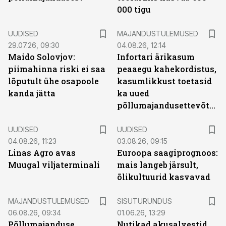
000 tigu
UUDISED
MAJANDUSTULEMUSED
29.07.26, 09:30
04.08.26, 12:14
Maido Solovjov:
Infortari ärikasum
piimahinna riski ei saa
peaaegu kahekordistus,
lõputult ühe osapoole
kasumlikkust toetasid
kanda jätta
ka uued
põllumajandusettevõtted
UUDISED
UUDISED
04.08.26, 11:23
03.08.26, 09:15
Linas Agro avas
Euroopa saagiprognoos:
Muugal viljaterminali
mais langeb järsult,
õlikultuurid kasvavad
ST
MAJANDUSTULEMUSED
SISUTURUNDUS
06.08.26, 09:34
01.06.26, 13:29
Põllumajanduse
Nutikad akusalvestid