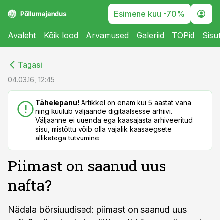
Esimene kuu -70%
Avaleht
Kõik lood
Arvamused
Galeriid
TOPid
Sisu
cebook
cebook
Tagasi
Twitter)
Twitter)
04.03.16, 12:45
kedIn
kedIn
Tähelepanu!
Artikkel on enam kui 5 aastat vana
ning kuulub väljaande digitaalsesse arhiivi.
ail
ail
Väljaanne ei uuenda ega kaasajasta arhiveeritud
sisu, mistõttu võib olla vajalik kaasaegsete
k
k
allikatega tutvumine
Piimast on saanud uus
nafta?
Nädala börsiuudised: piimast on saanud uus