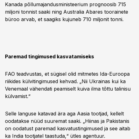
Kanada põllumajandusministeerium prognoosib 715
miljoni tonnist saaki ning Australia Abares toorainete
büroo arvab, et saagiks kujuneb 710 miljonit tonni.
Paremad tingimused kasvatamiseks
FAO teadvustas, et sügisel olid mitmetes Ida-Euroopa
riikides külvitingimused kehvad. „Nii Ukrainas kui ka
Venemaal vähendati peamiselt kuiva ilma tõttu talinisu
külvamist.“
Selle languse katavad ära aga Aasia tootjad, kellelt
oodatakse nüüd suuremat saaki. „Hiinas ja Pakistanis
on oodatust paremad kasvatustingimused ja see aitab
ka India tootjatel taastuda,“ ütles agentuur.