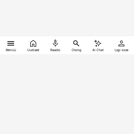
Menüü
Uudised
Raadio
Otsing
AI Chat
Logi sisse
Vana-Lõuna 39/1, 19094 Tallinn
(+372) 667 0111
pollumajandus@pollumajandus.ee
Telli
Reklaam
Firmast