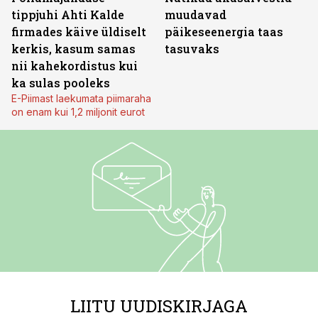
tippjuhi Ahti Kalde
muudavad
firmades käive üldiselt
päikeseenergia taas
kerkis, kasum samas
tasuvaks
nii kahekordistus kui
ka sulas pooleks
E-Piimast laekumata piimaraha
on enam kui 1,2 miljonit eurot
LIITU UUDISKIRJAGA