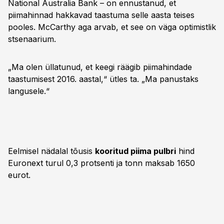
National Australia Bank – on ennustanud, et
piimahinnad hakkavad taastuma selle aasta teises
pooles. McCarthy aga arvab, et see on väga optimistlik
stsenaarium.
„Ma olen üllatunud, et keegi räägib piimahindade
taastumisest 2016. aastal,“ ütles ta. „Ma panustaks
langusele.“
Eelmisel nädalal tõusis
kooritud piima pulbri
hind
Euronext turul 0,3 protsenti ja tonn maksab 1650
eurot.