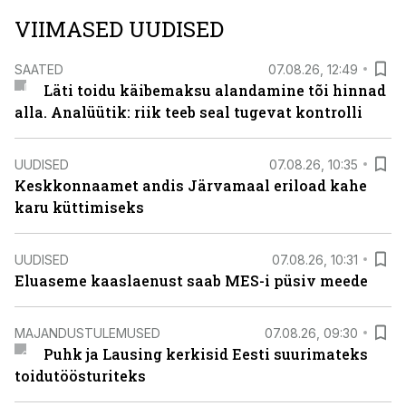
VIIMASED UUDISED
SAATED
07.08.26, 12:49
Läti toidu käibemaksu alandamine tõi hinnad
alla. Analüütik: riik teeb seal tugevat kontrolli
UUDISED
07.08.26, 10:35
Keskkonnaamet andis Järvamaal eriload kahe
karu küttimiseks
UUDISED
07.08.26, 10:31
Eluaseme kaaslaenust saab MES-i püsiv meede
MAJANDUSTULEMUSED
07.08.26, 09:30
Puhk ja Lausing kerkisid Eesti suurimateks
toidutöösturiteks