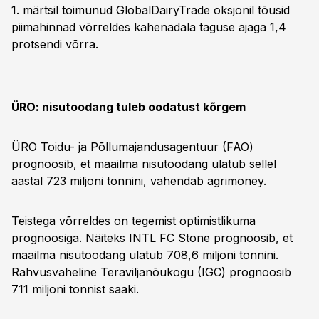
1. märtsil toimunud GlobalDairyTrade oksjonil tõusid
piimahinnad võrreldes kahenädala taguse ajaga 1,4
protsendi võrra.
ÜRO: nisutoodang tuleb oodatust kõrgem
ÜRO Toidu- ja Põllumajandusagentuur (FAO)
prognoosib, et maailma nisutoodang ulatub sellel
aastal 723 miljoni tonnini, vahendab agrimoney.
Teistega võrreldes on tegemist optimistlikuma
prognoosiga. Näiteks INTL FC Stone prognoosib, et
maailma nisutoodang ulatub 708,6 miljoni tonnini.
Rahvusvaheline Teraviljanõukogu (IGC) prognoosib
711 miljoni tonnist saaki.