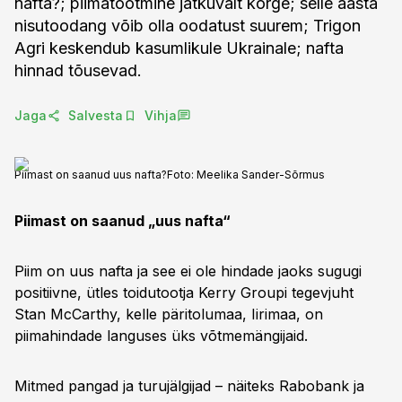
nafta?; piimatootmine jätkuvalt kõrge; selle aasta
nisutoodang võib olla oodatust suurem; Trigon
Agri keskendub kasumlikule Ukrainale; nafta
hinnad tõusevad.
Jaga
Salvesta
Vihja
Piimast on saanud uus nafta?
Foto:
Meelika Sander-Sõrmus
Piimast on saanud „uus nafta“
Piim on uus nafta ja see ei ole hindade jaoks sugugi
positiivne, ütles toidutootja Kerry Groupi tegevjuht
Stan McCarthy, kelle päritolumaa, Iirimaa, on
piimahindade languses üks võtmemängijaid.
Mitmed pangad ja turujälgijad – näiteks Rabobank ja