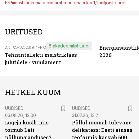
E-Piimast laekumata piimaraha on enam kui 1,2 miljonit eurot
ÜRITUSED
8 akadeemilist tundi
Energiasäästli
ÄRIPÄEVA AKADEEMIA
Tehisintellekti meistriklass
2026
juhtidele - vundament
HETKEL KUUM
UUDISED
UUDISED
03.08.26, 12:00
31.07.26, 13:21
Lugeja küsib: mis
Põllul roomab tulevane
toimub Läti
delikatess: Eesti ainsas
põllumajanduses?
teofarmis kasvab 600