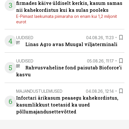
firmades käive üldiselt kerkis, kasum samas
3
nii kahekordistus kui ka sulas pooleks
E-Piimast laekumata piimaraha on enam kui 1,2 miljonit
eurot
UUDISED
04.08.26, 11:23
4
Linas Agro avas Muugal viljaterminali
UUDISED
05.08.26, 11:17
5
Rahvusvaheline fond paisutab Bioforce’i
kasvu
MAJANDUSTULEMUSED
04.08.26, 12:14
Infortari ärikasum peaaegu kahekordistus,
6
kasumlikkust toetasid ka uued
põllumajandusettevõtted