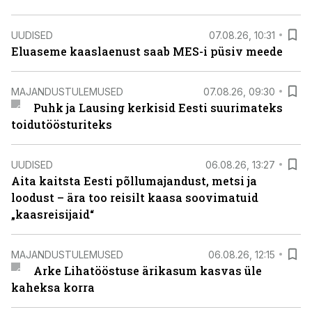
UUDISED
07.08.26, 10:31
Eluaseme kaaslaenust saab MES-i püsiv meede
MAJANDUSTULEMUSED
07.08.26, 09:30
Puhk ja Lausing kerkisid Eesti suurimateks
toidutöösturiteks
UUDISED
06.08.26, 13:27
Aita kaitsta Eesti põllumajandust, metsi ja
loodust – ära too reisilt kaasa soovimatuid
„kaasreisijaid“
MAJANDUSTULEMUSED
06.08.26, 12:15
Arke Lihatööstuse ärikasum kasvas üle
kaheksa korra