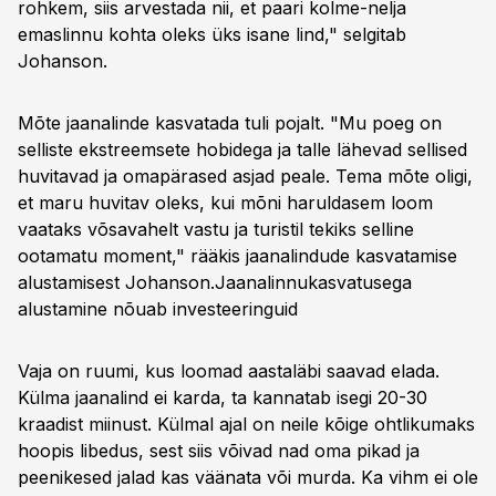
rohkem, siis arvestada nii, et paari kolme-nelja
emaslinnu kohta oleks üks isane lind," selgitab
Johanson.
Mõte jaanalinde kasvatada tuli pojalt. "Mu poeg on
selliste ekstreemsete hobidega ja talle lähevad sellised
huvitavad ja omapärased asjad peale. Tema mõte oligi,
et maru huvitav oleks, kui mõni haruldasem loom
vaataks võsavahelt vastu ja turistil tekiks selline
ootamatu moment," rääkis jaanalindude kasvatamise
alustamisest Johanson.
Jaanalinnukasvatusega
alustamine nõuab investeeringuid
Vaja on ruumi, kus loomad aastaläbi saavad elada.
Külma jaanalind ei karda, ta kannatab isegi 20-30
kraadist miinust. Külmal ajal on neile kõige ohtlikumaks
hoopis libedus, sest siis võivad nad oma pikad ja
peenikesed jalad kas väänata või murda. Ka vihm ei ole