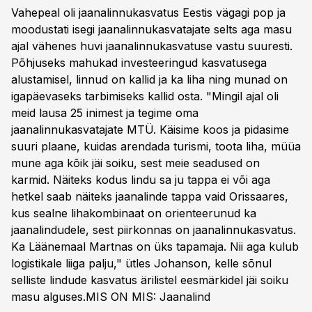
Vahepeal oli jaanalinnukasvatus Eestis vägagi pop ja
moodustati isegi jaanalinnukasvatajate selts aga masu
ajal vähenes huvi jaanalinnukasvatuse vastu suuresti.
Põhjuseks mahukad investeeringud kasvatusega
alustamisel, linnud on kallid ja ka liha ning munad on
igapäevaseks tarbimiseks kallid osta. "Mingil ajal oli
meid lausa 25 inimest ja tegime oma
jaanalinnukasvatajate MTÜ. Käisime koos ja pidasime
suuri plaane, kuidas arendada turismi, toota liha, müüa
mune aga kõik jäi soiku, sest meie seadused on
karmid. Näiteks kodus lindu sa ju tappa ei või aga
hetkel saab näiteks jaanalinde tappa vaid Orissaares,
kus sealne lihakombinaat on orienteerunud ka
jaanalindudele, sest piirkonnas on jaanalinnukasvatus.
Ka Läänemaal Martnas on üks tapamaja. Nii aga kulub
logistikale liiga palju," ütles Johanson, kelle sõnul
selliste lindude kasvatus ärilistel eesmärkidel jäi soiku
masu alguses.
MIS ON MIS: Jaanalind