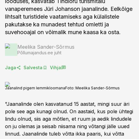
looduses, kasvatab Tindioru turismitalu
vanaperemees Jüri Johanson jaanalinde. Eelkõige
lihtsalt turistidele vaatamiseks aga külalistele
pakutakse ka munadest tehtud omletti ja
Meelika Sander-Sõrmus
Põllumajandus.ee juht
Jaga
Salvesta
Vihja
Jaanalind pigem lemmikloomana
Foto:
Meelika Sander-Sõrmus
"Jaanalinde olen kasvatanud 15 aastat, mingi suur äri
pole see aga kunagi olnud. On aastaid, kus pole ühtegi
lindu olnud, siis aga mõtlen, et ruum ja aedik lindudele
on ju olemas ja seisab niisama ning võtangi jälle uued
linnud. Jaanalinde tuleb võtta ikka paaris, kui võtta