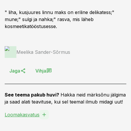
" liha, kusjuures linnu maks on eriline delikatess;"
mune;" sulgi ja nahka;" rasva, mis läheb
kosmeetikatööstusesse.
Meelika Sander-Sõrmus
Jaga
Vihja
See teema pakub huvi?
Hakka neid märksõnu jälgima
ja saad alati teavituse, kui sel teemal ilmub midagi uut!
Loomakasvatus