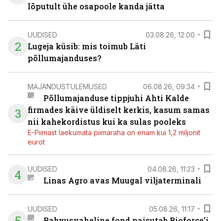
lõputult ühe osapoole kanda jätta
UUDISED
03.08.26, 12:00
2
Lugeja küsib: mis toimub Läti
põllumajanduses?
MAJANDUSTULEMUSED
06.08.26, 09:34
Põllumajanduse tippjuhi Ahti Kalde
firmades käive üldiselt kerkis, kasum samas
3
nii kahekordistus kui ka sulas pooleks
E-Piimast laekumata piimaraha on enam kui 1,2 miljonit
eurot
UUDISED
04.08.26, 11:23
4
Linas Agro avas Muugal viljaterminali
UUDISED
05.08.26, 11:17
5
Rahvusvaheline fond paisutab Bioforce’i