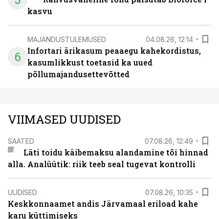
kasvu
MAJANDUSTULEMUSED
04.08.26, 12:14
Infortari ärikasum peaaegu kahekordistus,
6
kasumlikkust toetasid ka uued
põllumajandusettevõtted
VIIMASED UUDISED
SAATED
07.08.26, 12:49
Läti toidu käibemaksu alandamine tõi hinnad
alla. Analüütik: riik teeb seal tugevat kontrolli
UUDISED
07.08.26, 10:35
Keskkonnaamet andis Järvamaal eriload kahe
karu küttimiseks