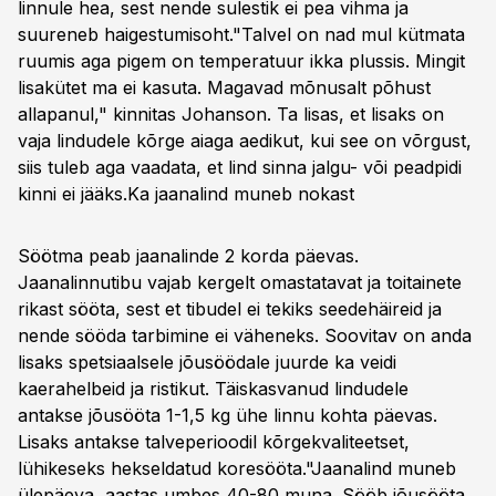
linnule hea, sest nende sulestik ei pea vihma ja
suureneb haigestumisoht."Talvel on nad mul kütmata
ruumis aga pigem on temperatuur ikka plussis. Mingit
lisakütet ma ei kasuta. Magavad mõnusalt põhust
allapanul," kinnitas Johanson. Ta lisas, et lisaks on
vaja lindudele kõrge aiaga aedikut, kui see on võrgust,
siis tuleb aga vaadata, et lind sinna jalgu- või peadpidi
kinni ei jääks.
Ka jaanalind muneb nokast
Söötma peab jaanalinde 2 korda päevas.
Jaanalinnutibu vajab kergelt omastatavat ja toitainete
rikast sööta, sest et tibudel ei tekiks seedehäireid ja
nende sööda tarbimine ei väheneks. Soovitav on anda
lisaks spetsiaalsele jõusöödale juurde ka veidi
kaerahelbeid ja ristikut. Täiskasvanud lindudele
antakse jõusööta 1-1,5 kg ühe linnu kohta päevas.
Lisaks antakse talveperioodil kõrgekvaliteetset,
lühikeseks hekseldatud koresööta."Jaanalind muneb
ülepäeva, aastas umbes 40-80 muna. Sööb jõusööta,