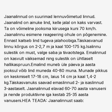
Jaanalinnud on suurimad lennuvõimetud linnud.
Jaanalind on ainuke lind, kelle jalal on kaks varvast.
Ta on võimeline jooksma kiirusega kuni 70 km/h.
Jaanalinnu esimene reageering ohule on põgenemine.
Ennast kaitseb lind tugeva jalahoobiga.Täiskasvanud
linnu kõrgus on 2-2,7 m ja kaal 100-175 kg.Isalinnu
sulestik on must, valge saba ja tiivaotstega. Emalinnud
on kasvult väiksemad ning sulestik on ühtlaselt
hallikaspruun.Emalind muneb üle päeva ja aasta
jooksul võib lind muneda 40-80 muna. Munade pikkus
on keskmiselt 17-18 cm, laius 14 cm ja kaal 1,4-2
kg.Täiskasvanuks saavad emaslinnud 2- ja isaslinnud
3-aastaselt. Jaanalinnud elavad 60-70 aasta vanuseni
ja nende produktiivne iga kestab 25-35 aasta
vanuseni.
HEA TEADA: Jaanalinnust saab: