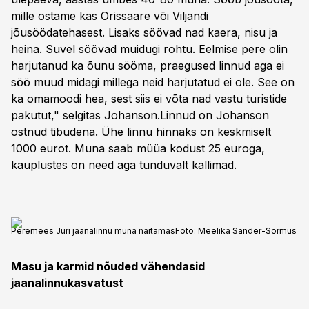
mille ostame kas Orissaare või Viljandi
jõusöödatehasest. Lisaks söövad nad kaera, nisu ja
heina. Suvel söövad muidugi rohtu. Eelmise pere olin
harjutanud ka õunu sööma, praegused linnud aga ei
söö muud midagi millega neid harjutatud ei ole. See on
ka omamoodi hea, sest siis ei võta nad vastu turistide
pakutut," selgitas Johanson.Linnud on Johanson
ostnud tibudena. Ühe linnu hinnaks on keskmiselt
1000 eurot. Muna saab müüa kodust 25 euroga,
kauplustes on need aga tunduvalt kallimad.
Peremees Jüri jaanalinnu muna näitamas
Foto:
Meelika Sander-Sõrmus
Masu ja karmid nõuded vähendasid
jaanalinnukasvatust