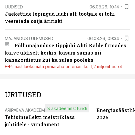
UUDISED
06.08.26, 10:14
Jaekettide lepingud luubi all: tootjale ei tohi
veeretada ostja äririski
MAJANDUSTULEMUSED
06.08.26, 09:34
Põllumajanduse tippjuhi Ahti Kalde firmades
käive üldiselt kerkis, kasum samas nii
kahekordistus kui ka sulas pooleks
E-Piimast laekumata piimaraha on enam kui 1,2 miljonit eurot
ÜRITUSED
8 akadeemilist tundi
Energiasäästli
ÄRIPÄEVA AKADEEMIA
Tehisintellekti meistriklass
2026
juhtidele - vundament