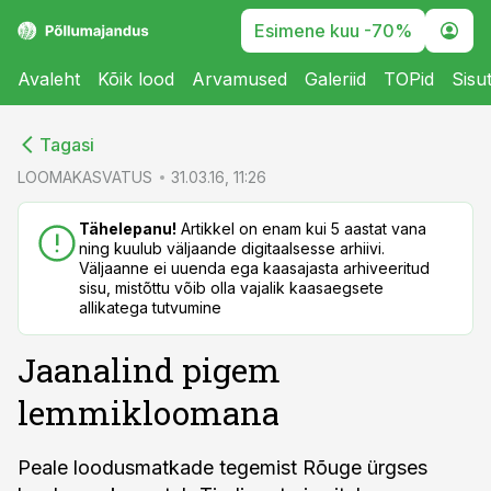
Esimene kuu -70%
Avaleht
Kõik lood
Arvamused
Galeriid
TOPid
Sisu
cebook
cebook
Tagasi
Twitter)
Twitter)
LOOMAKASVATUS
31.03.16, 11:26
kedIn
kedIn
Tähelepanu!
Artikkel on enam kui 5 aastat vana
ning kuulub väljaande digitaalsesse arhiivi.
ail
ail
Väljaanne ei uuenda ega kaasajasta arhiveeritud
sisu, mistõttu võib olla vajalik kaasaegsete
k
k
allikatega tutvumine
Jaanalind pigem
lemmikloomana
Peale loodusmatkade tegemist Rõuge ürgses