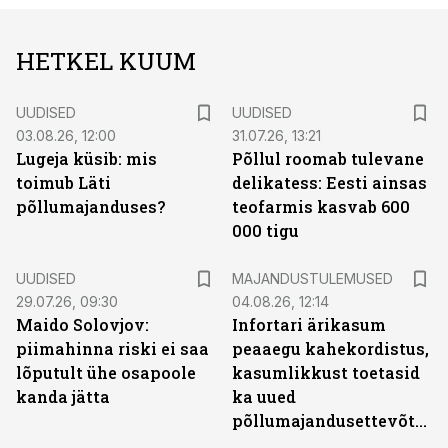
HETKEL KUUM
UUDISED
UUDISED
03.08.26, 12:00
31.07.26, 13:21
Lugeja küsib: mis
Põllul roomab tulevane
toimub Läti
delikatess: Eesti ainsas
põllumajanduses?
teofarmis kasvab 600
000 tigu
UUDISED
MAJANDUSTULEMUSED
29.07.26, 09:30
04.08.26, 12:14
Maido Solovjov:
Infortari ärikasum
piimahinna riski ei saa
peaaegu kahekordistus,
lõputult ühe osapoole
kasumlikkust toetasid
kanda jätta
ka uued
põllumajandusettevõtted