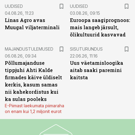
UUDISED
UUDISED
04.08.26, 11:23
03.08.26, 09:15
Linas Agro avas
Euroopa saagiprognoos:
Muugal viljaterminali
mais langeb järsult,
õlikultuurid kasvavad
ST
MAJANDUSTULEMUSED
SISUTURUNDUS
06.08.26, 09:34
22.06.26, 11:16
Põllumajanduse
Uus väetamisloogika
tippjuhi Ahti Kalde
aitab saaki paremini
firmades käive üldiselt
kaitsta
kerkis, kasum samas
nii kahekordistus kui
ka sulas pooleks
E-Piimast laekumata piimaraha
on enam kui 1,2 miljonit eurot