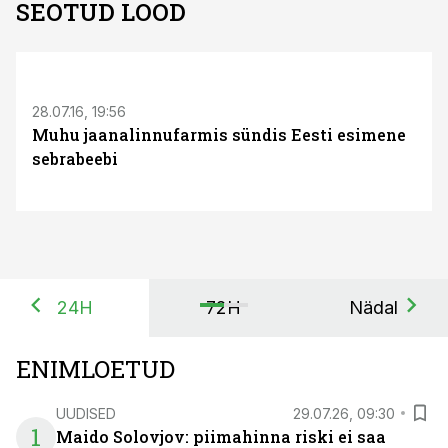
SEOTUD LOOD
S
28.07.16, 19:56
Muhu jaanalinnufarmis sündis Eesti esimene
sebrabeebi
24H
72H
Nädal
ENIMLOETUD
UUDISED
29.07.26, 09:30
1
Maido Solovjov: piimahinna riski ei saa