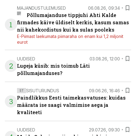
MAJANDUSTULEMUSED
06.08.26, 09:34
Põllumajanduse tippjuhi Ahti Kalde
firmades käive üldiselt kerkis, kasum samas
1
nii kahekordistus kui ka sulas pooleks
E-Piimast laekumata piimaraha on enam kui 1,2 miljonit
eurot
UUDISED
03.08.26, 12:00
2
Lugeja küsib: mis toimub Läti
põllumajanduses?
SISUTURUNDUS
09.06.26, 16:46
ST
Paindlikkus Eesti taimekasvatuses: kuidas
3
määrata ise saagi valmimise aega ja
kvaliteeti
UUDISED
29.07.26, 09:30