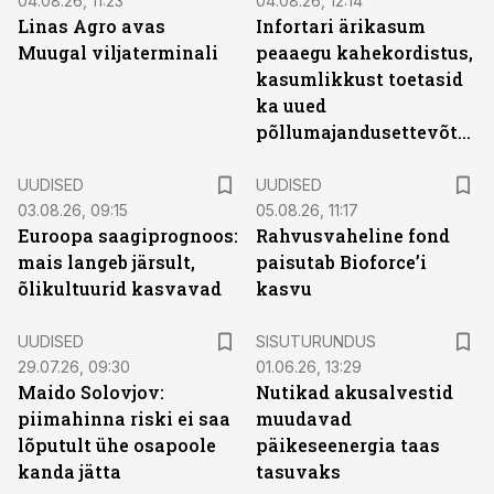
04.08.26, 11:23
04.08.26, 12:14
Linas Agro avas
Infortari ärikasum
Muugal viljaterminali
peaaegu kahekordistus,
kasumlikkust toetasid
ka uued
põllumajandusettevõtted
UUDISED
UUDISED
03.08.26, 09:15
05.08.26, 11:17
Euroopa saagiprognoos:
Rahvusvaheline fond
mais langeb järsult,
paisutab Bioforce’i
õlikultuurid kasvavad
kasvu
ST
UUDISED
SISUTURUNDUS
29.07.26, 09:30
01.06.26, 13:29
Maido Solovjov:
Nutikad akusalvestid
piimahinna riski ei saa
muudavad
lõputult ühe osapoole
päikeseenergia taas
kanda jätta
tasuvaks