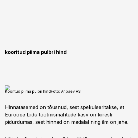
kooritud piima pulbri hind
Kooritud piima pulbri hind
Foto:
Äripäev AS
Hinnatasemed on tõusnud, sest spekuleeritakse, et
Euroopa Liidu tootmismahtude kasv on kiiresti
pidurdumas, sest hinnad on madalal ning ilm on jahe.