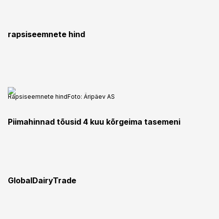
rapsiseemnete hind
Rapsiseemnete hind
Foto:
Äripäev AS
Piimahinnad tõusid 4 kuu kõrgeima tasemeni
GlobalDairyTrade