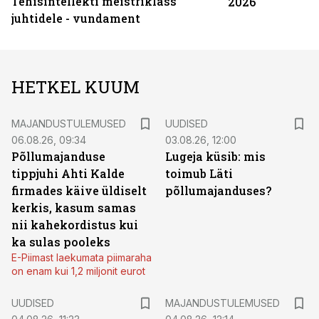
Tehisintellekti meistriklass
2026
juhtidele - vundament
HETKEL KUUM
MAJANDUSTULEMUSED
UUDISED
06.08.26, 09:34
03.08.26, 12:00
Põllumajanduse
Lugeja küsib: mis
tippjuhi Ahti Kalde
toimub Läti
firmades käive üldiselt
põllumajanduses?
kerkis, kasum samas
nii kahekordistus kui
ka sulas pooleks
E-Piimast laekumata piimaraha
on enam kui 1,2 miljonit eurot
UUDISED
MAJANDUSTULEMUSED