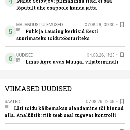
4
Maido Solovjov: piimahinna riski ei saa
lõputult ühe osapoole kanda jätta
MAJANDUSTULEMUSED
07.08.26, 09:30
5
Puhk ja Lausing kerkisid Eesti
suurimateks toidutöösturiteks
UUDISED
04.08.26, 11:23
6
Linas Agro avas Muugal viljaterminali
VIIMASED UUDISED
SAATED
07.08.26, 12:49
Läti toidu käibemaksu alandamine tõi hinnad
alla. Analüütik: riik teeb seal tugevat kontrolli