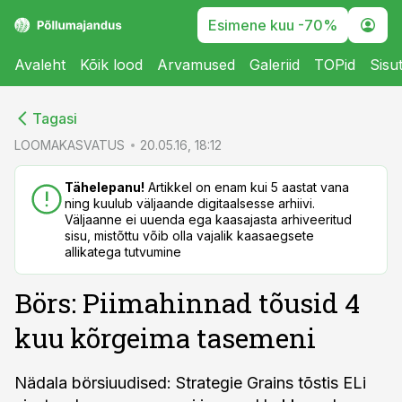
Esimene kuu -70%
Avaleht
Kõik lood
Arvamused
Galeriid
TOPid
Sisu
cebook
cebook
Tagasi
Twitter)
Twitter)
LOOMAKASVATUS
20.05.16, 18:12
kedIn
kedIn
Tähelepanu!
Artikkel on enam kui 5 aastat vana
ning kuulub väljaande digitaalsesse arhiivi.
ail
ail
Väljaanne ei uuenda ega kaasajasta arhiveeritud
sisu, mistõttu võib olla vajalik kaasaegsete
k
k
allikatega tutvumine
Börs: Piimahinnad tõusid 4
kuu kõrgeima tasemeni
Nädala börsiuudised: Strategie Grains tõstis ELi