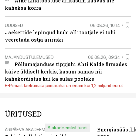
Arke Lihatööstuse ärikasum kasvas üle
kaheksa korra
UUDISED
06.08.26, 10:14
Jaekettide lepingud luubi all: tootjale ei tohi
veeretada ostja äririski
MAJANDUSTULEMUSED
06.08.26, 09:34
Põllumajanduse tippjuhi Ahti Kalde firmades
käive üldiselt kerkis, kasum samas nii
kahekordistus kui ka sulas pooleks
E-Piimast laekumata piimaraha on enam kui 1,2 miljonit eurot
ÜRITUSED
8 akadeemilist tundi
Energiasäästli
ÄRIPÄEVA AKADEEMIA