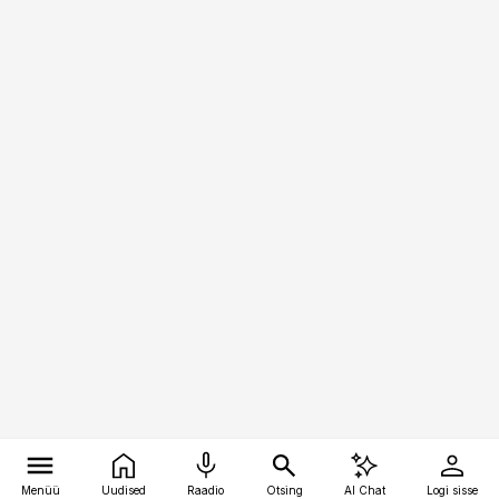
Menüü
Uudised
Raadio
Otsing
AI Chat
Logi sisse