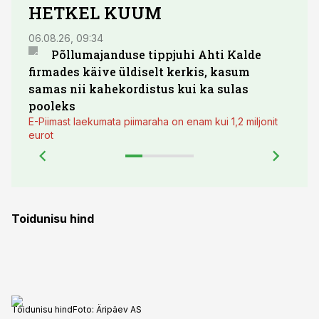
HETKEL KUUM
06.08.26, 09:34
03.08.
Põllumajanduse tippjuhi Ahti Kalde
Luge
firmades käive üldiselt kerkis, kasum
põll
samas nii kahekordistus kui ka sulas
pooleks
E-Piimast laekumata piimaraha on enam kui 1,2 miljonit
eurot
Toidunisu hind
Toidunisu hind
Foto:
Äripäev AS