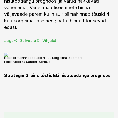
nisutoodangu prognoosi ja varud hakkavad
vähenema; Venemaa õliseemnete hinna
väljavaade parem kui nisul; piimahinnad tõusid 4
kuu kõrgeima tasemeni; nafta hinnad tõusevad
edasi.
Jaga
Salvesta
Vihja
Börs: piimahinnad tõusid 4 kuu kõrgeima tasemeni
Foto:
Meelika Sander-Sõrmus
Strategie Grains tõstis ELi nisutoodangu prognoosi