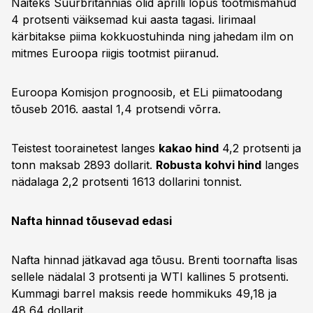
Näiteks Suurbritannias olid aprilli lõpus tootmismahud
4 protsenti väiksemad kui aasta tagasi. Iirimaal
kärbitakse piima kokkuostuhinda ning jahedam ilm on
mitmes Euroopa riigis tootmist piiranud.
Euroopa Komisjon prognoosib, et ELi piimatoodang
tõuseb 2016. aastal 1,4 protsendi võrra.
Teistest toorainetest langes
kakao hind
4,2 protsenti ja
tonn maksab 2893 dollarit.
Robusta kohvi hind
langes
nädalaga 2,2 protsenti 1613 dollarini tonnist.
Nafta hinnad tõusevad edasi
Nafta hinnad jätkavad aga tõusu. Brenti toornafta lisas
sellele nädalal 3 protsenti ja WTI kallines 5 protsenti.
Kummagi barrel maksis reede hommikuks 49,18 ja
48,64 dollarit.