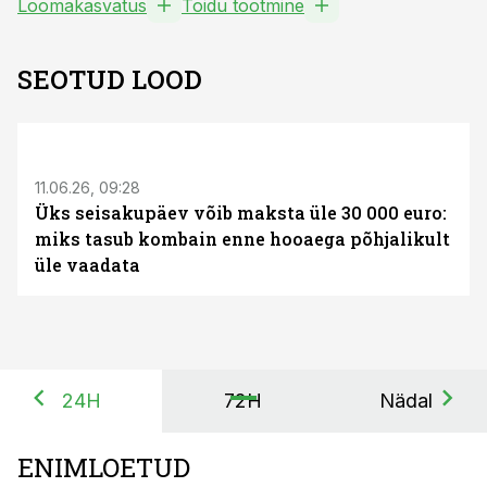
Loomakasvatus
Toidu tootmine
SEOTUD LOOD
ST
11.06.26, 09:28
Üks seisakupäev võib maksta üle 30 000 euro:
miks tasub kombain enne hooaega põhjalikult
üle vaadata
24H
72H
Nädal
ENIMLOETUD