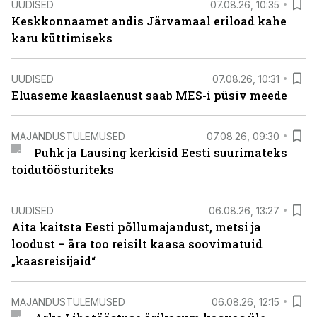
UUDISED
07.08.26, 10:35
Keskkonnaamet andis Järvamaal eriload kahe
karu küttimiseks
UUDISED
07.08.26, 10:31
Eluaseme kaaslaenust saab MES-i püsiv meede
MAJANDUSTULEMUSED
07.08.26, 09:30
Puhk ja Lausing kerkisid Eesti suurimateks
toidutöösturiteks
UUDISED
06.08.26, 13:27
Aita kaitsta Eesti põllumajandust, metsi ja
loodust – ära too reisilt kaasa soovimatuid
„kaasreisijaid“
MAJANDUSTULEMUSED
06.08.26, 12:15