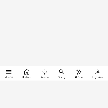
Menüü
Uudised
Raadio
Otsing
AI Chat
Logi sisse
Vana-Lõuna 39/1, 19094 Tallinn
(+372) 667 0111