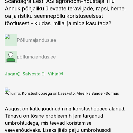
Scandagra Eesti ASi agronoom-nõustaja Tiiu
Annuk põhjaliku ülevaate teraviljade, rapsi, herne,
oa ja ristiku seemnepõllu koristuseelsest
töötlusest - kuidas, millal ja mida kasutada?
Põllumajandus.ee
põllumajandus.ee
Jaga
Salvesta
Vihja
Põlluinfo: Koristushooaega on käes
Foto:
Meelika Sander-Sõrmus
August on kätte jõudnud ning koristushooaeg alanud.
Tänavu on tõsine probleem hiljem tärganud
umbrohtudega, mis teevad koristamise
vaevanõudvaks. Lisaks jääb palju umbrohusodi