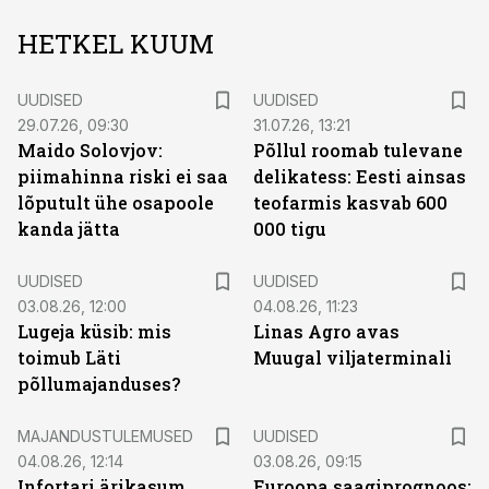
HETKEL KUUM
UUDISED
UUDISED
29.07.26, 09:30
31.07.26, 13:21
Maido Solovjov:
Põllul roomab tulevane
piimahinna riski ei saa
delikatess: Eesti ainsas
lõputult ühe osapoole
teofarmis kasvab 600
kanda jätta
000 tigu
UUDISED
UUDISED
03.08.26, 12:00
04.08.26, 11:23
Lugeja küsib: mis
Linas Agro avas
toimub Läti
Muugal viljaterminali
põllumajanduses?
MAJANDUSTULEMUSED
UUDISED
04.08.26, 12:14
03.08.26, 09:15
Infortari ärikasum
Euroopa saagiprognoos: