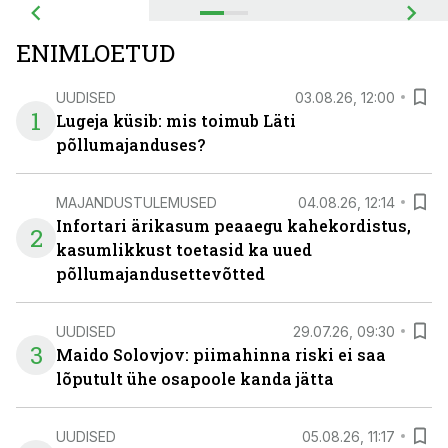
ENIMLOETUD
UUDISED
03.08.26, 12:00
1
Lugeja küsib: mis toimub Läti
põllumajanduses?
MAJANDUSTULEMUSED
04.08.26, 12:14
Infortari ärikasum peaaegu kahekordistus,
2
kasumlikkust toetasid ka uued
põllumajandusettevõtted
UUDISED
29.07.26, 09:30
3
Maido Solovjov: piimahinna riski ei saa
lõputult ühe osapoole kanda jätta
UUDISED
05.08.26, 11:17