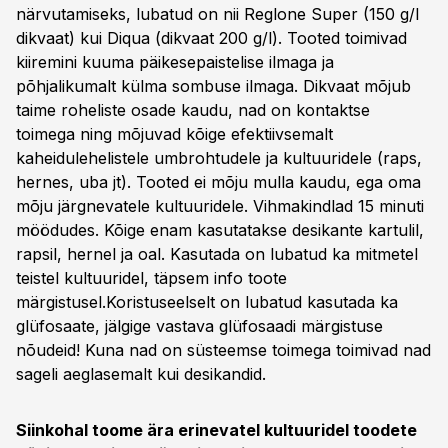
närvutamiseks, lubatud on nii Reglone Super (150 g/l
dikvaat) kui Diqua (dikvaat 200 g/l). Tooted toimivad
kiiremini kuuma päikesepaistelise ilmaga ja
põhjalikumalt külma sombuse ilmaga. Dikvaat mõjub
taime roheliste osade kaudu, nad on kontaktse
toimega ning mõjuvad kõige efektiivsemalt
kaheidulehelistele umbrohtudele ja kultuuridele (raps,
hernes, uba jt). Tooted ei mõju mulla kaudu, ega oma
mõju järgnevatele kultuuridele. Vihmakindlad 15 minuti
möödudes. Kõige enam kasutatakse desikante kartulil,
rapsil, hernel ja oal. Kasutada on lubatud ka mitmetel
teistel kultuuridel, täpsem info toote
märgistusel.Koristuseelselt on lubatud kasutada ka
glüfosaate, jälgige vastava glüfosaadi märgistuse
nõudeid! Kuna nad on süsteemse toimega toimivad nad
sageli aeglasemalt kui desikandid.
Siinkohal toome ära erinevatel kultuuridel toodete