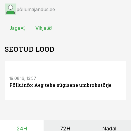
põllumajandus.ee
Jaga
Vihja
SEOTUD LOOD
S
19.08.16, 13:57
Põlluinfo: Aeg teha sügisene umbrohutõrje
24H
72H
Nädal