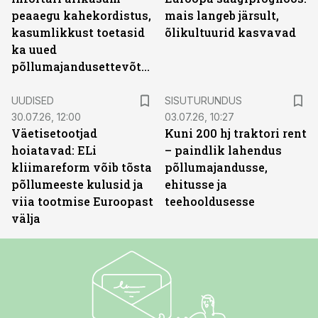
peaaegu kahekordistus,
mais langeb järsult,
kasumlikkust toetasid
õlikultuurid kasvavad
ka uued
põllumajandusettevõtted
ST
UUDISED
SISUTURUNDUS
30.07.26, 12:00
03.07.26, 10:27
Väetisetootjad
Kuni 200 hj traktori rent
hoiatavad: ELi
– paindlik lahendus
kliimareform võib tõsta
põllumajandusse,
põllumeeste kulusid ja
ehitusse ja
viia tootmise Euroopast
teehooldusesse
välja