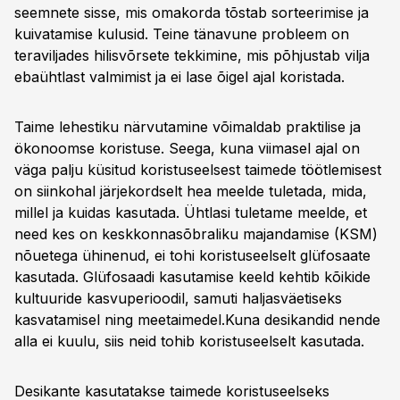
seemnete sisse, mis omakorda tõstab sorteerimise ja
kuivatamise kulusid. Teine tänavune probleem on
teraviljades hilisvõrsete tekkimine, mis põhjustab vilja
ebaühtlast valmimist ja ei lase õigel ajal koristada.
Taime lehestiku närvutamine võimaldab praktilise ja
ökonoomse koristuse. Seega, kuna viimasel ajal on
väga palju küsitud koristuseelsest taimede töötlemisest
on siinkohal järjekordselt hea meelde tuletada, mida,
millel ja kuidas kasutada. Ühtlasi tuletame meelde, et
need kes on keskkonnasõbraliku majandamise (KSM)
nõuetega ühinenud, ei tohi koristuseelselt glüfosaate
kasutada. Glüfosaadi kasutamise keeld kehtib kõikide
kultuuride kasvuperioodil, samuti haljasväetiseks
kasvatamisel ning meetaimedel.
Kuna desikandid nende
alla ei kuulu, siis neid tohib koristuseelselt kasutada.
Desikante kasutatakse taimede koristuseelseks