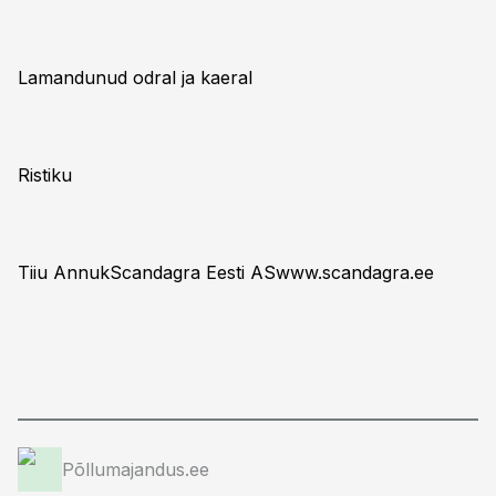
Lamandunud
odral ja kaeral
Ristiku
Tiiu AnnukScandagra Eesti AS
www.scandagra.ee
Põllumajandus.ee