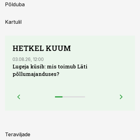
Põlduba
Kartulil
HETKEL KUUM
03.08.26, 12:00
04.08.
Lugeja küsib: mis toimub Läti
põllumajanduses?
Teraviljade