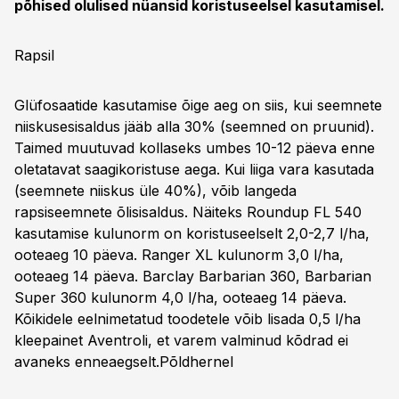
põhised olulised nüansid koristuseelsel kasutamisel.
Rapsil
Glüfosaatide kasutamise õige aeg on siis, kui seemnete
niiskusesisaldus jääb alla 30% (seemned on pruunid).
Taimed muutuvad kollaseks umbes 10-12 päeva enne
oletatavat saagikoristuse aega. Kui liiga vara kasutada
(seemnete niiskus üle 40%), võib langeda
rapsiseemnete õlisisaldus. Näiteks Roundup FL 540
kasutamise kulunorm on koristuseelselt 2,0-2,7 l/ha,
ooteaeg 10 päeva. Ranger XL kulunorm 3,0 l/ha,
ooteaeg 14 päeva. Barclay Barbarian 360, Barbarian
Super 360 kulunorm 4,0 l/ha, ooteaeg 14 päeva.
Kõikidele eelnimetatud toodetele võib lisada 0,5 l/ha
kleepainet Aventroli, et varem valminud kõdrad ei
avaneks enneaegselt.
Põldhernel