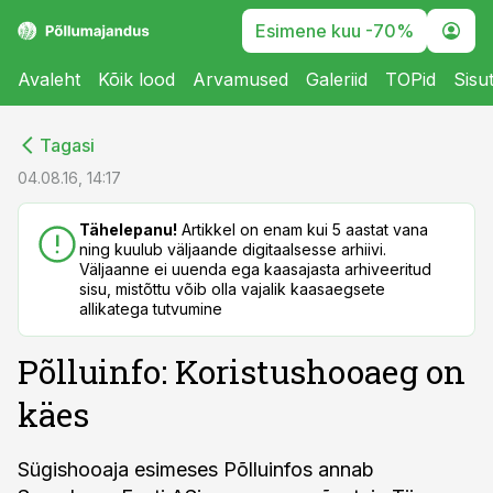
Esimene kuu -70%
Avaleht
Kõik lood
Arvamused
Galeriid
TOPid
Sisu
cebook
cebook
Tagasi
Twitter)
Twitter)
04.08.16, 14:17
kedIn
kedIn
Tähelepanu!
Artikkel on enam kui 5 aastat vana
ning kuulub väljaande digitaalsesse arhiivi.
ail
ail
Väljaanne ei uuenda ega kaasajasta arhiveeritud
sisu, mistõttu võib olla vajalik kaasaegsete
k
k
allikatega tutvumine
Põlluinfo: Koristushooaeg on
käes
Sügishooaja esimeses Põlluinfos annab