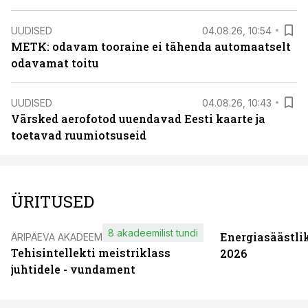
UUDISED
04.08.26, 10:54
METK: odavam tooraine ei tähenda automaatselt
odavamat toitu
UUDISED
04.08.26, 10:43
Värsked aerofotod uuendavad Eesti kaarte ja
toetavad ruumiotsuseid
ÜRITUSED
8 akadeemilist tundi
Energiasäästli
ÄRIPÄEVA AKADEEMIA
Tehisintellekti meistriklass
2026
juhtidele - vundament