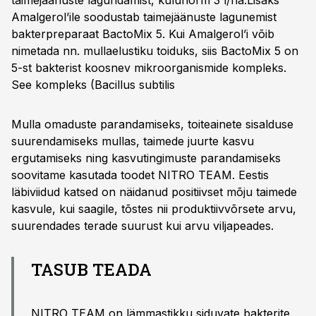
taimejäänuste lagundamist, kulunorm 3 l/ha.Lisaks
Amalgerol’ile soodustab taimejäänuste lagunemist
bakterpreparaat BactoMix 5. Kui Amalgerol’i võib
nimetada nn. mullaelustiku toiduks, siis BactoMix 5 on
5-st bakterist koosnev mikroorganismide kompleks.
See kompleks (
Bacillus subtilis
Mulla omaduste parandamiseks, toiteainete sisalduse
suurendamiseks mullas, taimede juurte kasvu
ergutamiseks ning kasvutingimuste parandamiseks
soovitame kasutada toodet NITRO TEAM. Eestis
läbiviidud katsed on näidanud positiivset mõju taimede
kasvule, kui saagile, tõstes nii produktiivvõrsete arvu,
suurendades terade suurust kui arvu viljapeades.
TASUB TEADA
NITRO TEAM on lämmastikku siduvate bakterite