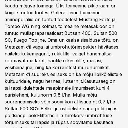
kaudu mõjuva toimega. Üks toimeaine pikloraam on
kõigile tuntud tootest Galera, teine toimeaine
aminopüraliid on tuntud toodetest Mustang Forte ja
Tombo WG ning kolmas toimeaine metasakloor on
tuntud mullapreparaatidest Butisan 400, Sultan 500
SC, Fuego Top jne. Oma unikaalse sisalduse tõttu on
Metazamix’il väga lai umbrohutõrjespekter hävitades
näiteks kukemagunit, rukkilille, valget hanemaltsa,
roomavat madarat, harilikku kesalille, mailasi,
vesiheina jne, ning ka kõrrelistest murunurmikat.
Metazamix’i suureks eeliseks on ka mõju liblikõielistele
kultuuridele, nagu hernes, lutsern jt.Kasutusaeg on
talirapsi idulehtede maapinnale ilmumisest kuni 4
pärisleheni, kulunorm 0,8 l/ha. Mulla mõju
suurendamiseks võib soovi korral lisada nt 0,7 l/ha
Sultan 500 SC’d.Eelkõige ristõieliste nagu põldrõigas,
põldsinep, põld-litterhein ja hiirekõrv umbrohtude
tõrjumiseks talirapsis ja rüpsis soovitame kasutada