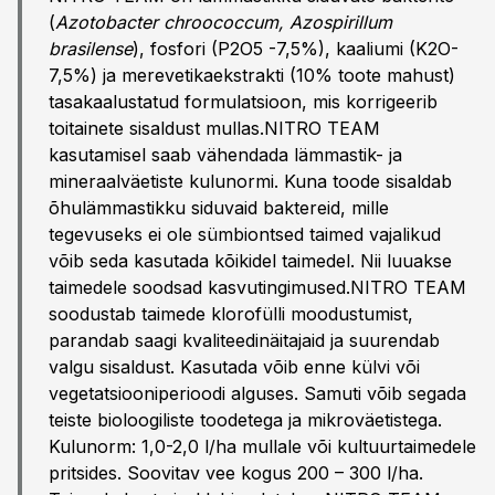
(
Azotobacter chroococcum, Azospirillum
brasilense
), fosfori (P2O5 -7,5%), kaaliumi (K2O-
7,5%) ja merevetikaekstrakti (10% toote mahust)
tasakaalustatud formulatsioon, mis korrigeerib
toitainete sisaldust mullas.NITRO TEAM
kasutamisel saab vähendada lämmastik- ja
mineraalväetiste kulunormi. Kuna toode sisaldab
õhulämmastikku siduvaid baktereid, mille
tegevuseks ei ole sümbiontsed taimed vajalikud
võib seda kasutada kõikidel taimedel. Nii luuakse
taimedele soodsad kasvutingimused.NITRO TEAM
soodustab taimede klorofülli moodustumist,
parandab saagi kvaliteedinäitajaid ja suurendab
valgu sisaldust. Kasutada võib enne külvi või
vegetatsiooniperioodi alguses. Samuti võib segada
teiste bioloogiliste toodetega ja mikroväetistega.
Kulunorm: 1,0-2,0 l/ha mullale või kultuurtaimedele
pritsides. Soovitav vee kogus 200 – 300 l/ha.