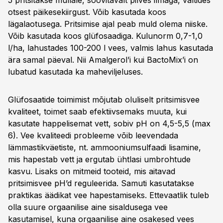
5 pritsitakse mullale, soovitavalt pilves ilmaga, vältides
otsest päikesekiirgust. Võib kasutada koos
lägalaotusega. Pritsimise ajal peab muld olema niiske.
Võib kasutada koos glüfosaadiga. Kulunorm 0,7-1,0
l/ha, lahustades 100-200 l vees, valmis lahus kasutada
ära samal päeval. Nii Amalgerol’i kui BactoMix’i on
lubatud kasutada ka maheviljeluses.
Glüfosaatide toimimist mõjutab oluliselt pritsimisvee
kvaliteet, toimet saab efektiivsemaks muuta, kui
kasutate happelisemat vett, sobiv pH on 4,5-5,5 (max
6). Vee kvaliteedi probleeme võib leevendada
lämmastikväetiste, nt. ammooniumsulfaadi lisamine,
mis hapestab vett ja ergutab ühtlasi umbrohtude
kasvu. Lisaks on mitmeid tooteid, mis aitavad
pritsimisvee pH’d reguleerida. Samuti kasutatakse
praktikas äädikat vee hapestamiseks. Ettevaatlik tuleb
olla suure orgaanilise aine sisaldusega vee
kasutamisel, kuna orgaanilise aine osakesed vees