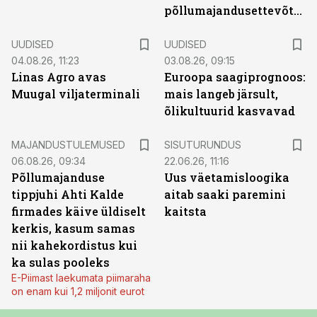
põllumajandusettevõtted
UUDISED
UUDISED
04.08.26, 11:23
03.08.26, 09:15
Linas Agro avas
Euroopa saagiprognoos:
Muugal viljaterminali
mais langeb järsult,
õlikultuurid kasvavad
ST
MAJANDUSTULEMUSED
SISUTURUNDUS
06.08.26, 09:34
22.06.26, 11:16
Põllumajanduse
Uus väetamisloogika
tippjuhi Ahti Kalde
aitab saaki paremini
firmades käive üldiselt
kaitsta
kerkis, kasum samas
nii kahekordistus kui
ka sulas pooleks
E-Piimast laekumata piimaraha
on enam kui 1,2 miljonit eurot