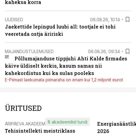
kaheksa korra
UUDISED
06.08.26, 10:14
Jaekettide lepingud luubi all: tootjale ei tohi
veeretada ostja äririski
MAJANDUSTULEMUSED
06.08.26, 09:34
Põllumajanduse tippjuhi Ahti Kalde firmades
käive üldiselt kerkis, kasum samas nii
kahekordistus kui ka sulas pooleks
E-Piimast laekumata piimaraha on enam kui 1,2 miljonit eurot
ÜRITUSED
8 akadeemilist tundi
Energiasäästli
ÄRIPÄEVA AKADEEMIA
Tehisintellekti meistriklass
2026