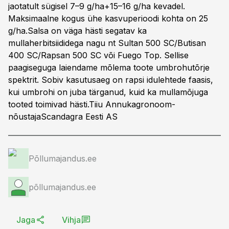
jaotatult sügisel 7–9 g/ha+15–16 g/ha kevadel.
Maksimaalne kogus ühe kasvuperioodi kohta on 25
g/ha.Salsa on väga hästi segatav ka
mullaherbitsiididega nagu nt Sultan 500 SC/Butisan
400 SC/Rapsan 500 SC või Fuego Top. Sellise
paagiseguga laiendame mõlema toote umbrohutõrje
spektrit. Sobiv kasutusaeg on rapsi idulehtede faasis,
kui umbrohi on juba tärganud, kuid ka mullamõjuga
tooted toimivad hästi.Tiiu Annukagronoom-
nõustajaScandagra Eesti AS
Põllumajandus.ee
põllumajandus.ee
Jaga
Vihja