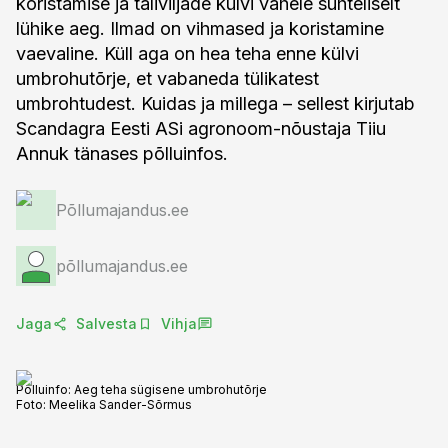
koristamise ja taliviljade külvi vahele suhteliselt
lühike aeg. Ilmad on vihmased ja koristamine
vaevaline. Küll aga on hea teha enne külvi
umbrohutõrje, et vabaneda tülikatest
umbrohtudest. Kuidas ja millega – sellest kirjutab
Scandagra Eesti ASi agronoom-nõustaja Tiiu
Annuk tänases põlluinfos.
Põllumajandus.ee
põllumajandus.ee
Jaga
Salvesta
Vihja
Põlluinfo: Aeg teha sügisene umbrohutõrje
Foto:
Meelika Sander-Sõrmus