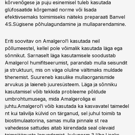
kõrvenõgese ja puju esinemisel tuleb kasutada
glüfosaatide kõrgemaid norme või lisada
efektiivsemaks toimimiseks näiteks preparaati Banvel
4S.
Sügisene põhulagundamine ja mullaparendamine.
Eriti soovitav on Amalgerol’i kasutada neil
põllumeestel, kellel pole võimalik kasutada läga ega
sõnnikut. Sarnaselt läga kasutamisele soodustab
Amalgerol humifitseerumist, parandab mulla seisundit
ja struktuuri, mis on väga oluline vältimaks muldade
tihenemist. Suureneb kasulike mullaorganismide
arvukus ja laieneb juuresüsteem. Läga ja sõnniku
kasutamisel võib tekkida probleeme põldude
umbrohtumusega, mida Amalgeroliga ei
juhtu.Amalgerol’i võib kasutada ka kasvavatel taimedel
nt kui talivilja külvid on tärganud, sel juhul toimib ta
biostimulaatorina, samas mulla pinnale st rea
vahedesse sattudes aitab kiirendada seal olevaid