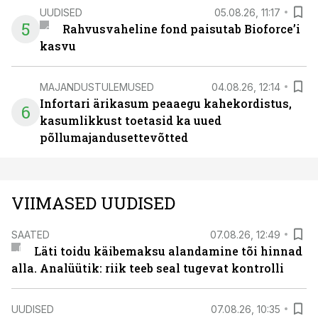
UUDISED
05.08.26, 11:17
5
Rahvusvaheline fond paisutab Bioforce’i
kasvu
MAJANDUSTULEMUSED
04.08.26, 12:14
Infortari ärikasum peaaegu kahekordistus,
6
kasumlikkust toetasid ka uued
põllumajandusettevõtted
VIIMASED UUDISED
SAATED
07.08.26, 12:49
Läti toidu käibemaksu alandamine tõi hinnad
alla. Analüütik: riik teeb seal tugevat kontrolli
UUDISED
07.08.26, 10:35