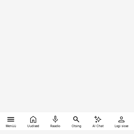
Menüü
Uudised
Raadio
Otsing
AI Chat
Logi sisse