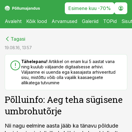
Esimene kuu -70%
Avaleht
Kõik lood
Arvamused
Galeriid
TOPid
Sisu
cebook
cebook
Tagasi
Twitter)
Twitter)
19.08.16, 13:57
kedIn
kedIn
Tähelepanu!
Artikkel on enam kui 5 aastat vana
ning kuulub väljaande digitaalsesse arhiivi.
ail
ail
Väljaanne ei uuenda ega kaasajasta arhiveeritud
sisu, mistõttu võib olla vajalik kaasaegsete
k
k
allikatega tutvumine
Põlluinfo: Aeg teha sügisene
umbrohutõrje
Nii nagu eelmine aasta jääb ka tänavu põldude