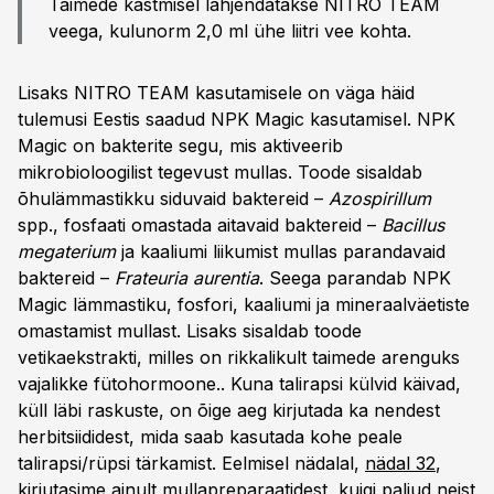
Taimede kastmisel lahjendatakse NITRO TEAM
veega, kulunorm 2,0 ml ühe liitri vee kohta.
Lisaks NITRO TEAM kasutamisele on väga häid
tulemusi Eestis saadud NPK Magic kasutamisel. NPK
Magic on bakterite segu, mis aktiveerib
mikrobioloogilist tegevust mullas. Toode sisaldab
õhulämmastikku siduvaid baktereid –
Azospirillum
spp., fosfaati omastada aitavaid baktereid –
Bacillus
megaterium
ja kaaliumi liikumist mullas parandavaid
baktereid –
Frateuria aurentia
. Seega parandab NPK
Magic lämmastiku, fosfori, kaaliumi ja mineraalväetiste
omastamist mullast. Lisaks sisaldab toode
vetikaekstrakti, milles on rikkalikult taimede arenguks
vajalikke fütohormoone.. Kuna talirapsi külvid käivad,
küll läbi raskuste, on õige aeg kirjutada ka nendest
herbitsiididest, mida saab kasutada kohe peale
talirapsi/rüpsi tärkamist. Eelmisel nädalal,
nädal 32
,
kirjutasime ainult mullapreparaatidest, kuigi paljud neist