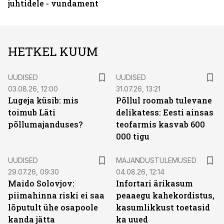
juhtidele - vundament
HETKEL KUUM
UUDISED
UUDISED
03.08.26, 12:00
31.07.26, 13:21
Lugeja küsib: mis
Põllul roomab tulevane
toimub Läti
delikatess: Eesti ainsas
põllumajanduses?
teofarmis kasvab 600
000 tigu
UUDISED
MAJANDUSTULEMUSED
29.07.26, 09:30
04.08.26, 12:14
Maido Solovjov:
Infortari ärikasum
piimahinna riski ei saa
peaaegu kahekordistus,
lõputult ühe osapoole
kasumlikkust toetasid
kanda jätta
ka uued