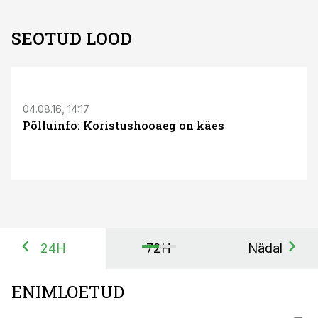
SEOTUD LOOD
S
04.08.16, 14:17
Põlluinfo: Koristushooaeg on käes
24H
72H
Nädal
ENIMLOETUD