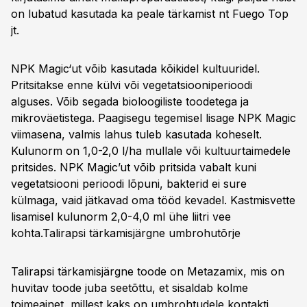
on lubatud kasutada ka peale tärkamist nt Fuego Top
jt.
NPK Magic‘ut võib kasutada kõikidel kultuuridel.
Pritsitakse enne külvi või vegetatsiooniperioodi
alguses. Võib segada bioloogiliste toodetega ja
mikroväetistega. Paagisegu tegemisel lisage NPK Magic
viimasena, valmis lahus tuleb kasutada koheselt.
Kulunorm on 1,0-2,0 l/ha mullale või kultuurtaimedele
pritsides. NPK Magic’ut võib pritsida vabalt kuni
vegetatsiooni perioodi lõpuni, bakterid ei sure
külmaga, vaid jätkavad oma tööd kevadel. Kastmisvette
lisamisel kulunorm 2,0-4,0 ml ühe liitri vee
kohta.
Talirapsi tärkamisjärgne umbrohutõrje
Talirapsi tärkamisjärgne toode on Metazamix, mis on
huvitav toode juba seetõttu, et sisaldab kolme
toimeainet, millest kaks on umbrohtudele kontakti