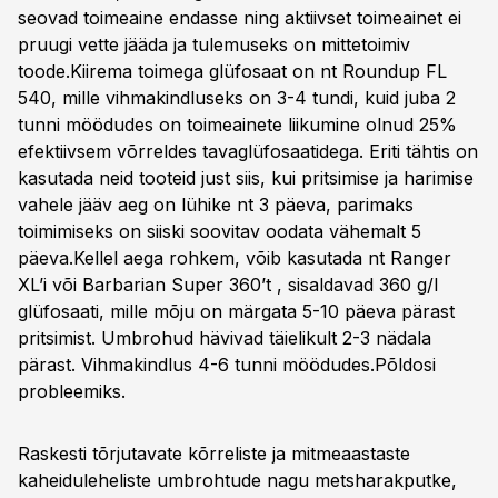
seovad toimeaine endasse ning aktiivset toimeainet ei
pruugi vette jääda ja tulemuseks on mittetoimiv
toode.Kiirema toimega glüfosaat on nt Roundup FL
540, mille vihmakindluseks on 3-4 tundi, kuid juba 2
tunni möödudes on toimeainete liikumine olnud 25%
efektiivsem võrreldes tavaglüfosaatidega. Eriti tähtis on
kasutada neid tooteid just siis, kui pritsimise ja harimise
vahele jääv aeg on lühike nt 3 päeva, parimaks
toimimiseks on siiski soovitav oodata vähemalt 5
päeva.Kellel aega rohkem, võib kasutada nt Ranger
XL’i või Barbarian Super 360’t , sisaldavad 360 g/l
glüfosaati, mille mõju on märgata 5-10 päeva pärast
pritsimist. Umbrohud hävivad täielikult 2-3 nädala
pärast. Vihmakindlus 4-6 tunni möödudes.
Põldosi
probleemiks.
Raskesti tõrjutavate kõrreliste ja mitmeaastaste
kaheiduleheliste umbrohtude nagu metsharakputke,