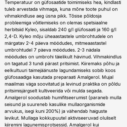
Temperatuur on güfosaatide toimimiseks hea, kindlasti
tuleb arvestada vihmaga, kuna mõne toote puhul on
vihmakindluse aeg üsna pikk. Tõsise põldosja
probleemiga võitlemiseks on olemas spetsiaalne
herbitsiid Kyleo, sisaldab 240 g/l glüfosaati ja 160 g/l
2,4-D. Kyleo mõju üheaastastele umbrohtudele on
märgatav 2-4 päeva möödudes, mitmeaastastel
umbrohtudel 7 päeva möödudes. 2-3 nädala
möödudes on umbrohi täielikult hävinud. Vihmakindlus
on tagatud 3 tundi pärast pritsimist. Kiiremaks põhu ja
eelkultuuri taimejäänuste lagundamiseks sobib koos
glüfosaadiga kasutada preparaati Amalgerol. Mujal
maailmas väga soovitatud ja levinud praktika on põldu
pritsimisjärgselt kultiveerida või mulda segada.
Amalgerol soodustab humifitseerumist (paraneb mulla
seisund ja suureneb kasulike mullaorganismide
arvukus, isegi kuni 200%) ja vähendab haiguste
levikut. Mullaga kokkupuutel aktiviseeruvad oluliselt
kiiremini lagunemisprotsessid. Amalgerol kui