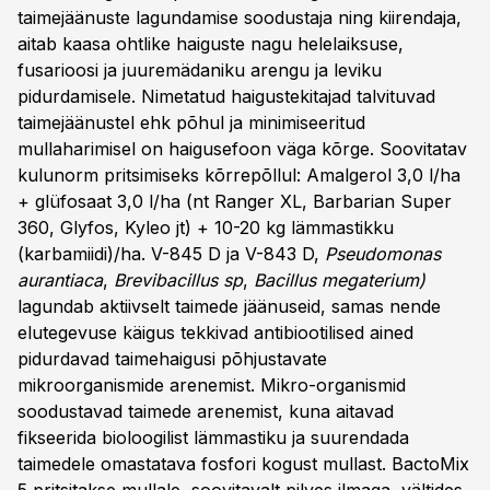
taimejäänuste lagundamise soodustaja ning kiirendaja,
aitab kaasa ohtlike haiguste nagu helelaiksuse,
fusarioosi ja juuremädaniku arengu ja leviku
pidurdamisele. Nimetatud haigustekitajad talvituvad
taimejäänustel ehk põhul ja minimiseeritud
mullaharimisel on haigusefoon väga kõrge. Soovitatav
kulunorm pritsimiseks kõrrepõllul: Amalgerol 3,0 l/ha
+ glüfosaat 3,0 l/ha (nt Ranger XL, Barbarian Super
360, Glyfos, Kyleo jt) + 10-20 kg lämmastikku
(karbamiidi)/ha. V-845 D ja V-843 D,
Pseudomonas
aurantiaca
,
Brevibacillus sp
,
Bacillus megaterium)
lagundab aktiivselt taimede jäänuseid, samas nende
elutegevuse käigus tekkivad antibiootilised ained
pidurdavad taimehaigusi põhjustavate
mikroorganismide arenemist. Mikro-organismid
soodustavad taimede arenemist, kuna aitavad
fikseerida bioloogilist lämmastiku ja suurendada
taimedele omastatava fosfori kogust mullast. BactoMix