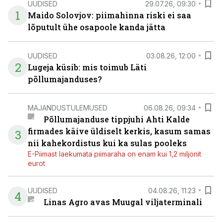
UUDISED
29.07.26, 09:30
1
Maido Solovjov: piimahinna riski ei saa
lõputult ühe osapoole kanda jätta
UUDISED
03.08.26, 12:00
2
Lugeja küsib: mis toimub Läti
põllumajanduses?
MAJANDUSTULEMUSED
06.08.26, 09:34
Põllumajanduse tippjuhi Ahti Kalde
firmades käive üldiselt kerkis, kasum samas
3
nii kahekordistus kui ka sulas pooleks
E-Piimast laekumata piimaraha on enam kui 1,2 miljonit
eurot
UUDISED
04.08.26, 11:23
4
Linas Agro avas Muugal viljaterminali