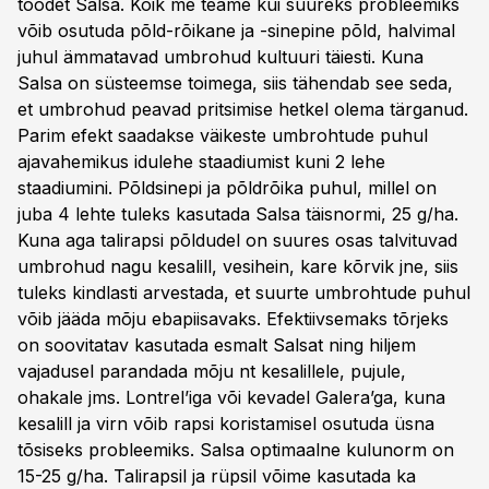
toodet Salsa. Kõik me teame kui suureks probleemiks
võib osutuda põld-rõikane ja -sinepine põld, halvimal
juhul ämmatavad umbrohud kultuuri täiesti. Kuna
Salsa on süsteemse toimega, siis tähendab see seda,
et umbrohud peavad pritsimise hetkel olema tärganud.
Parim efekt saadakse väikeste umbrohtude puhul
ajavahemikus idulehe staadiumist kuni 2 lehe
staadiumini. Põldsinepi ja põldrõika puhul, millel on
juba 4 lehte tuleks kasutada Salsa täisnormi, 25 g/ha.
Kuna aga talirapsi põldudel on suures osas talvituvad
umbrohud nagu kesalill, vesihein, kare kõrvik jne, siis
tuleks kindlasti arvestada, et suurte umbrohtude puhul
võib jääda mõju ebapiisavaks. Efektiivsemaks tõrjeks
on soovitatav kasutada esmalt Salsat ning hiljem
vajadusel parandada mõju nt kesalillele, pujule,
ohakale jms. Lontrel’iga või kevadel Galera’ga, kuna
kesalill ja virn võib rapsi koristamisel osutuda üsna
tõsiseks probleemiks. Salsa optimaalne kulunorm on
15-25 g/ha. Talirapsil ja rüpsil võime kasutada ka