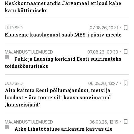
Keskkonnaamet andis Järvamaal eriload kahe
karu küttimiseks
UUDISED
07.08.26, 10:31
Eluaseme kaaslaenust saab MES-i püsiv meede
MAJANDUSTULEMUSED
07.08.26, 09:30
Puhk ja Lausing kerkisid Eesti suurimateks
toidutöösturiteks
UUDISED
06.08.26, 13:27
Aita kaitsta Eesti põllumajandust, metsi ja
loodust – ära too reisilt kaasa soovimatuid
„kaasreisijaid“
MAJANDUSTULEMUSED
06.08.26, 12:15
Arke Lihatööstuse ärikasum kasvas üle