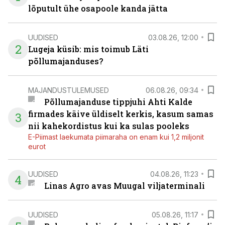
lõputult ühe osapoole kanda jätta
UUDISED
03.08.26, 12:00
2
Lugeja küsib: mis toimub Läti
põllumajanduses?
MAJANDUSTULEMUSED
06.08.26, 09:34
Põllumajanduse tippjuhi Ahti Kalde
firmades käive üldiselt kerkis, kasum samas
3
nii kahekordistus kui ka sulas pooleks
E-Piimast laekumata piimaraha on enam kui 1,2 miljonit
eurot
UUDISED
04.08.26, 11:23
4
Linas Agro avas Muugal viljaterminali
UUDISED
05.08.26, 11:17