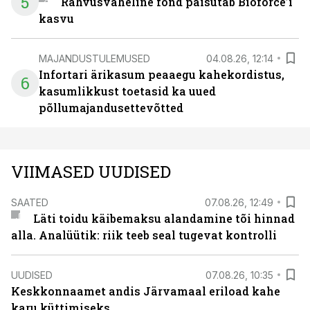
5
Rahvusvaheline fond paisutab Bioforce’i
kasvu
MAJANDUSTULEMUSED
04.08.26, 12:14
Infortari ärikasum peaaegu kahekordistus,
6
kasumlikkust toetasid ka uued
põllumajandusettevõtted
VIIMASED UUDISED
SAATED
07.08.26, 12:49
Läti toidu käibemaksu alandamine tõi hinnad
alla. Analüütik: riik teeb seal tugevat kontrolli
UUDISED
07.08.26, 10:35
Keskkonnaamet andis Järvamaal eriload kahe
karu küttimiseks