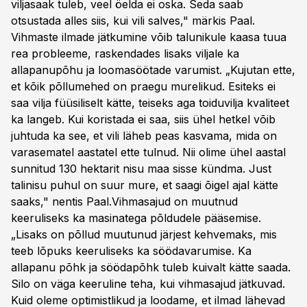
viljasaak tuleb, veel öelda ei oska. Seda saab
otsustada alles siis, kui vili salves," märkis Paal.
Vihmaste ilmade jätkumine võib talunikule kaasa tuua
rea probleeme, raskendades lisaks viljale ka
allapanupõhu ja loomasöötade varumist. „Kujutan ette,
et kõik põllumehed on praegu murelikud. Esiteks ei
saa vilja füüsiliselt kätte, teiseks aga toiduvilja kvaliteet
ka langeb. Kui koristada ei saa, siis ühel hetkel võib
juhtuda ka see, et vili läheb peas kasvama, mida on
varasematel aastatel ette tulnud. Nii olime ühel aastal
sunnitud 130 hektarit nisu maa sisse kündma. Just
talinisu puhul on suur mure, et saagi õigel ajal kätte
saaks," nentis Paal.Vihmasajud on muutnud
keeruliseks ka masinatega põldudele pääsemise.
„Lisaks on põllud muutunud järjest kehvemaks, mis
teeb lõpuks keeruliseks ka söödavarumise. Ka
allapanu põhk ja söödapõhk tuleb kuivalt kätte saada.
Silo on väga keeruline teha, kui vihmasajud jätkuvad.
Kuid oleme optimistlikud ja loodame, et ilmad lähevad