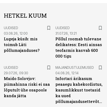
HETKEL KUUM
UUDISED
UUDISED
03.08.26, 12:00
31.07.26, 13:21
Lugeja küsib: mis
Põllul roomab tulevane
toimub Läti
delikatess: Eesti ainsas
põllumajanduses?
teofarmis kasvab 600
000 tigu
UUDISED
MAJANDUSTULEMUSED
29.07.26, 09:30
04.08.26, 12:14
Maido Solovjov:
Infortari ärikasum
piimahinna riski ei saa
peaaegu kahekordistus,
lõputult ühe osapoole
kasumlikkust toetasid
kanda jätta
ka uued
põllumajandusettevõtted