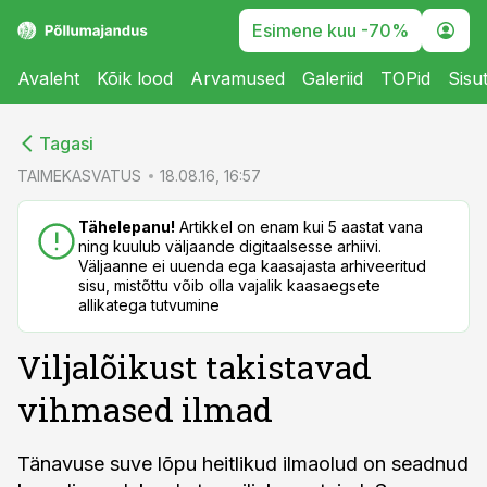
Esimene kuu -70%
Avaleht
Kõik lood
Arvamused
Galeriid
TOPid
Sisu
cebook
cebook
Tagasi
Twitter)
Twitter)
TAIMEKASVATUS
18.08.16, 16:57
kedIn
kedIn
Tähelepanu!
Artikkel on enam kui 5 aastat vana
ning kuulub väljaande digitaalsesse arhiivi.
ail
ail
Väljaanne ei uuenda ega kaasajasta arhiveeritud
sisu, mistõttu võib olla vajalik kaasaegsete
k
k
allikatega tutvumine
Viljalõikust takistavad
vihmased ilmad
Tänavuse suve lõpu heitlikud ilmaolud on seadnud