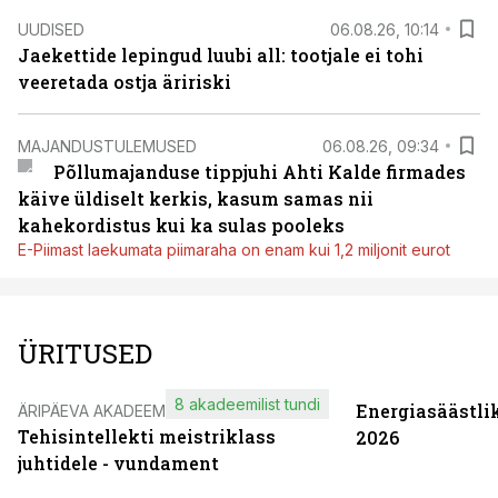
UUDISED
06.08.26, 10:14
Jaekettide lepingud luubi all: tootjale ei tohi
veeretada ostja äririski
MAJANDUSTULEMUSED
06.08.26, 09:34
Põllumajanduse tippjuhi Ahti Kalde firmades
käive üldiselt kerkis, kasum samas nii
kahekordistus kui ka sulas pooleks
E-Piimast laekumata piimaraha on enam kui 1,2 miljonit eurot
ÜRITUSED
8 akadeemilist tundi
Energiasäästli
ÄRIPÄEVA AKADEEMIA
Tehisintellekti meistriklass
2026
juhtidele - vundament