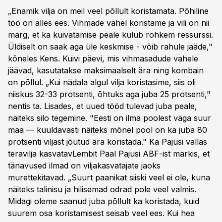
„Enamik vilja on meil veel põllult koristamata. Põhiline
töö on alles ees. Vihmade vahel koristame ja vili on nii
märg, et ka kuivatamise peale kulub rohkem ressurssi.
Üldiselt on saak aga üle keskmise - võib rahule jääde,"
kõneles Kens. Kuivi päevi, mis vihmasadude vahele
jäävad, kasutatakse maksimaalselt ära ning kombain
on põllul. „Kui nädala algul vilja koristasime, siis oli
niiskus 32-33 protsenti, õhtuks aga juba 25 protsenti,"
nentis ta. Lisades, et uued tööd tulevad juba peale,
näiteks silo tegemine. "Eesti on ilma poolest väga suur
maa — kuuldavasti näiteks mõnel pool on ka juba 80
protsenti viljast jõutud ära koristada." Ka Pajusi vallas
teravilja kasvatavLembit Paal Pajusi ABF-ist märkis, et
tänavused ilmad on viljakasvatajate jaoks
murettekitavad. „Suurt paanikat siiski veel ei ole, kuna
näiteks talinisu ja hilisemad odrad pole veel valmis.
Midagi oleme saanud juba põllult ka koristada, kuid
suurem osa koristamisest seisab veel ees. Kui hea