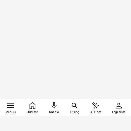
Menüü
Uudised
Raadio
Otsing
AI Chat
Logi sisse