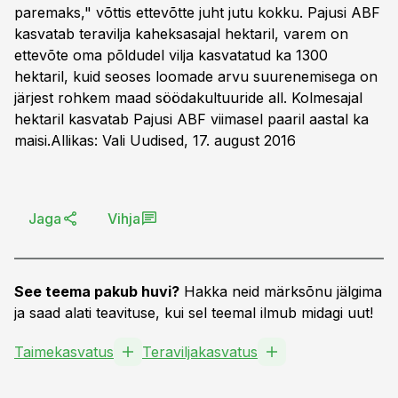
paremaks," võttis ettevõtte juht jutu kokku. Pajusi ABF
kasvatab teravilja kaheksasajal hektaril, varem on
ettevõte oma põldudel vilja kasvatatud ka 1300
hektaril, kuid seoses loomade arvu suurenemisega on
järjest rohkem maad söödakultuuride all. Kolmesajal
hektaril kasvatab Pajusi ABF viimasel paaril aastal ka
maisi.
Allikas: Vali Uudised, 17. august 2016
Jaga
Vihja
See teema pakub huvi?
Hakka neid märksõnu jälgima
ja saad alati teavituse, kui sel teemal ilmub midagi uut!
Taimekasvatus
Teraviljakasvatus