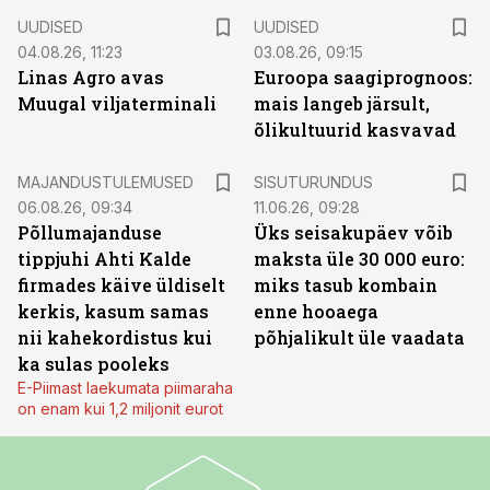
UUDISED
UUDISED
04.08.26, 11:23
03.08.26, 09:15
Linas Agro avas
Euroopa saagiprognoos:
Muugal viljaterminali
mais langeb järsult,
õlikultuurid kasvavad
ST
MAJANDUSTULEMUSED
SISUTURUNDUS
06.08.26, 09:34
11.06.26, 09:28
Põllumajanduse
Üks seisakupäev võib
tippjuhi Ahti Kalde
maksta üle 30 000 euro:
firmades käive üldiselt
miks tasub kombain
kerkis, kasum samas
enne hooaega
nii kahekordistus kui
põhjalikult üle vaadata
ka sulas pooleks
E-Piimast laekumata piimaraha
on enam kui 1,2 miljonit eurot