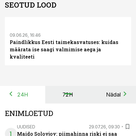
SEOTUD LOOD
ST
09.06.26, 16:46
Paindlikkus Eesti taimekasvatuses: kuidas
määrata ise saagi valmimise aega ja
kvaliteeti
24H
72H
Nädal
ENIMLOETUD
UUDISED
29.07.26, 09:30
1
Maido Solovjov: piimahinna riski ei saa