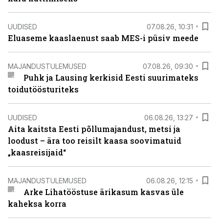
UUDISED
07.08.26, 10:31
Eluaseme kaaslaenust saab MES-i püsiv meede
MAJANDUSTULEMUSED
07.08.26, 09:30
Puhk ja Lausing kerkisid Eesti suurimateks
toidutöösturiteks
UUDISED
06.08.26, 13:27
Aita kaitsta Eesti põllumajandust, metsi ja
loodust – ära too reisilt kaasa soovimatuid
„kaasreisijaid“
MAJANDUSTULEMUSED
06.08.26, 12:15
Arke Lihatööstuse ärikasum kasvas üle
kaheksa korra