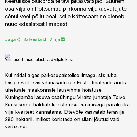
keerulisse olukorda teraviljakasvatajad. Suurem
osa vilja on Põltsamaa piirkonna viljakasvatajate
sõnul veel põllu peal, selle kättesaamine oleneb
nüüd edasistest ilmadest.
Jaga
Salvesta
Vihja
Vihmased ilmad takistavad viljalõikust
Kui nädal algas päikesepaistelise ilmaga, siis juba
teisipäeval levis vihmasadu üle Eesti. Ilmateade andis
üheksale maakonnale lausvihma hoiatuse.
Kuningamäel asuva osaühingu Viraito juhataja Toivo
Kensi sõnul hakkab koristamise venimisega paraku ka
vilja kvaliteet kannatama. Ettevõte kasvatab teravilja
280 hektaril, millest koristada on siiani jõutud vaid
väike osa.