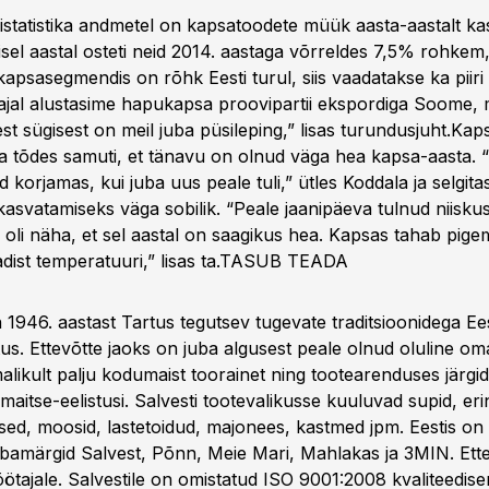
istatistika andmetel on kapsatoodete müük aasta-aastalt k
sel aastal osteti neid 2014. aastaga võrreldes 7,5% rohkem,
 kapsasegmendis on rõhk Eesti turul, siis vaadatakse ka piiri
ajal alustasime hapukapsa proovipartii ekspordiga Soome, 
st sügisest on meil juba püsileping,” lisas turundusjuht.Kap
 tõdes samuti, et tänavu on olnud väga hea kapsa-aasta. “
d korjamas, kui juba uus peale tuli,” ütles Koddala ja selgitas
 kasvatamiseks väga sobilik. “Peale jaanipäeva tulnud niiskus
 oli näha, et sel aastal on saagikus hea. Kapsas tahab pig
st temperatuuri,” lisas ta.
TASUB TEADA
 1946. aastast Tartus tegutsev tugevate traditsioonidega Ees
tus. Ettevõtte jaoks on juba algusest peale olnud oluline om
alikult palju kodumaist toorainet ning tootearenduses järgi
maitse-eelistusi. Salvesti tootevalikusse kuuluvad supid, er
ised, moosid, lastetoidud, majonees, kastmed jpm. Eestis on
bamärgid Salvest, Põnn, Meie Mari, Mahlakas ja 3MIN. Ett
töötajale. Salvestile on omistatud ISO 9001:2008 kvaliteediser