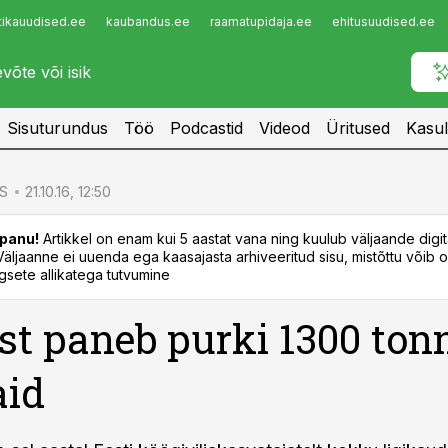
tikauudised.ee
kaubandus.ee
raamatupidaja.ee
ehitusuudised.ee
Infopank
Radar
Sisuturundus
Töö
Podcastid
Videod
Üritused
Kasul
S
21.10.16, 12:50
panu!
Artikkel on enam kui 5 aastat vana ning kuulub väljaande digi
. Väljaanne ei uuenda ega kaasajasta arhiveeritud sisu, mistõttu võib ol
sete allikatega tutvumine
st paneb purki 1300 ton
aid