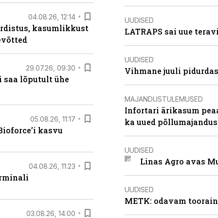
04.08.26, 12:14
UUDISED
rdistus, kasumlikkust
LATRAPS sai uue teravi
evõtted
UUDISED
29.07.26, 09:30
Vihmane juuli pidurdas
 saa lõputult ühe
MAJANDUSTULEMUSED
Infortari ärikasum pea
05.08.26, 11:17
ka uued põllumajandus
ioforce’i kasvu
UUDISED
Linas Agro avas Mu
04.08.26, 11:23
rminali
UUDISED
METK: odavam tooraine
03.08.26, 14:00