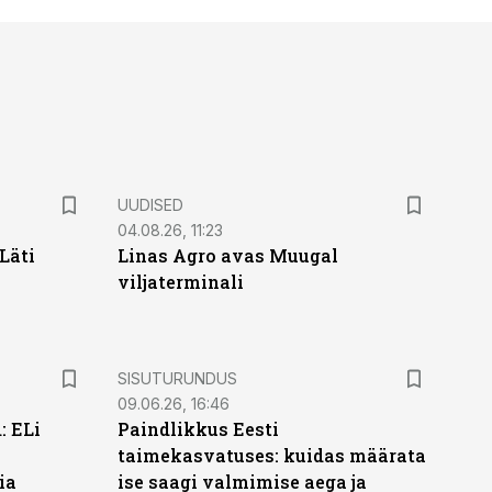
UUDISED
04.08.26, 11:23
Läti
Linas Agro avas Muugal
viljaterminali
ST
SISUTURUNDUS
09.06.26, 16:46
: ELi
Paindlikkus Eesti
taimekasvatuses: kuidas määrata
ia
ise saagi valmimise aega ja