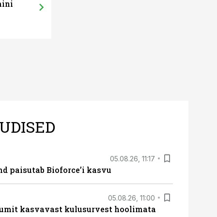
mini
UDISED
05.08.26, 11:17
d paisutab Bioforce’i kasvu
05.08.26, 11:00
umit kasvavast kulusurvest hoolimata