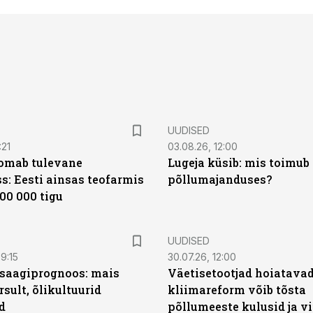
UUDISED
:21
03.08.26, 12:00
oomab tulevane
Lugeja küsib: mis toimub 
s: Eesti ainsas teofarmis
põllumajanduses?
00 000 tigu
UUDISED
9:15
30.07.26, 12:00
saagiprognoos: mais
Väetisetootjad hoiatavad
rsult, õlikultuurid
kliimareform võib tõsta
d
põllumeeste kulusid ja vi