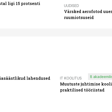
al ligi 15 protsenti
UUDISED
Värsked aerofotod uuen
ruumiotsuseid
8 akadeemilis
iasäästlikud lahendused
IT KOOLITUS
Muutuste juhtimise kooli
praktilised tööriistad