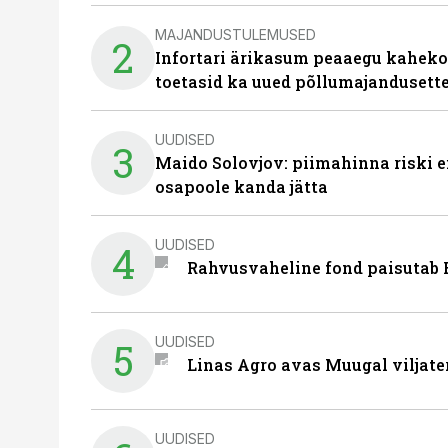
MAJANDUSTULEMUSED
2
Infortari ärikasum peaaegu kaheko
toetasid ka uued põllumajandusett
UUDISED
3
Maido Solovjov: piimahinna riski ei
osapoole kanda jätta
UUDISED
4
Rahvusvaheline fond paisutab B
UUDISED
5
Linas Agro avas Muugal viljate
UUDISED