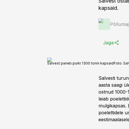
Salvest ostab
kapsaid.
Põlluma
Jaga
Salvest paneb purki 1300 tonni kapsaid
Foto:
Sal
Salvesti turun
aasta saagi ül
ostnud 1000-13
leiab poeletti
mulgikapsas. L
poelettidele u
eestimaalasele