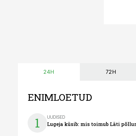
24H
72H
ENIMLOETUD
UUDISED
1
Lugeja küsib: mis toimub Läti põll