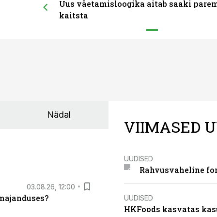
Uus väetamisloogika aitab saaki pare
kaitsta
Nädal
VIIMASED U
UUDISED
Rahvusvaheline fon
03.08.26, 12:00
umajanduses?
UUDISED
HKFoods kasvatas kas