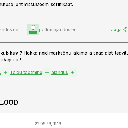
tuse juhtimissüsteemi sertifikaat.
andus.ee
põllumajandus.ee
Jaga
kub huvi?
Hakka neid märksõnu jälgima ja saad alati teavitu
idagi uut!
s
Toidu tootmine
aiandus
 LOOD
22.06.26, 11:16