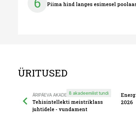
6
Piima hind langes esimesel poolaast
ÜRITUSED
8 akadeemilist tundi
Energ
ÄRIPÄEVA AKADEEMIA
Tehisintellekti meistriklass
2026
juhtidele - vundament