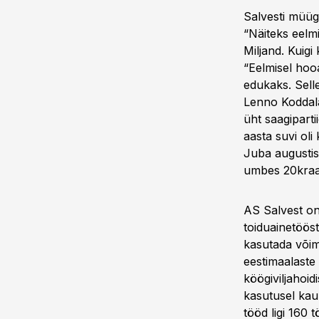
Salvesti müüg
“Näiteks eelmi
Miljand. Kuigi
“Eelmisel hoo
edukaks. Selle
Lenno Koddala
üht saagipartii
aasta suvi oli
Juba augustis
umbes 20kraadi
AS Salvest on
toiduainetöös
kasutada võim
eestimaalaste 
köögiviljahoid
kasutusel kau
tööd ligi 160 