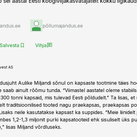
 sel aastal Eesti köögiviljakasvatajatelt kokku ligikau
jandus.ee
põllumajandus.ee
Salvesta
Vihja
vest AS
dusjuht Aulike Miljandi sõnul on kapsaste tootmine täies hoo
e saab ainult rõõmu tunda. “Viimastel aastatel oleme stabiil
00 tonni kapsaid, mis tulevad Eesti põldudelt.” Ta lisas, et 
delt traditsioonilised tooted nagu praekapsas, praekapsas po
isaks neile kasutatakse kapsast ka suppides. “Meie liinidel
mbes 1,2-1,3 miljonit purki kapsatooteid ehk sisuliselt üks pu
,” lisas Miljand võrdluseks.