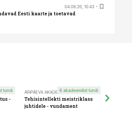
04.08.26, 10:43
davad Eesti kaarte ja toetavad
t tundi
8 akadeemilist tundi
ÄRIPÄEVA AKADEEMIA
IT KOOLIT
tus -
Tehisintellekti meistriklass
Muutuste
juhtidele - vundament
praktilis