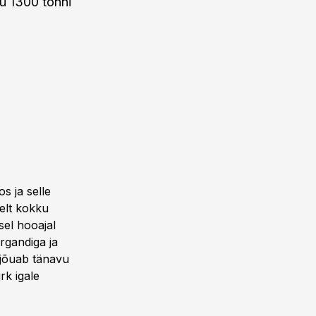
du 1300 tonni
s ja selle
selt kokku
sel hooajal
rgandiga ja
t jõuab tänavu
rk igale