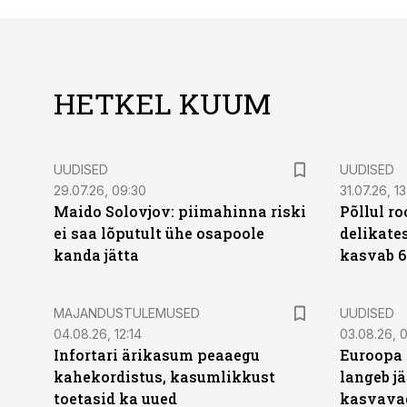
HETKEL KUUM
UUDISED
UUDISED
29.07.26, 09:30
31.07.26, 13
Maido Solovjov: piimahinna riski
Põllul r
ei saa lõputult ühe osapoole
delikates
kanda jätta
kasvab 6
MAJANDUSTULEMUSED
UUDISED
04.08.26, 12:14
03.08.26, 0
Infortari ärikasum peaaegu
Euroopa 
kahekordistus, kasumlikkust
langeb jä
toetasid ka uued
kasvava