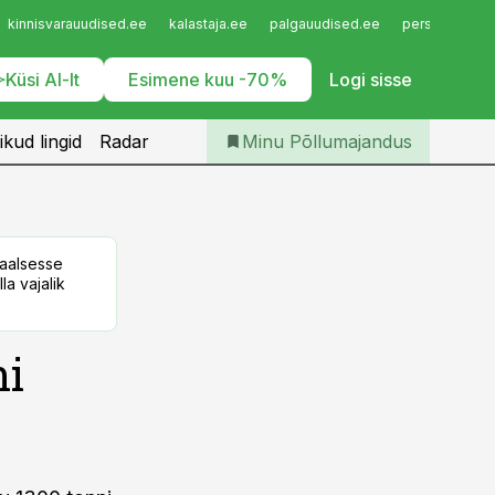
Iseteenindus
kinnisvarauudised.ee
kalastaja.ee
palgauudised.ee
personaliuudi
Telli Põllumajandus
Küsi AI-lt
Esimene kuu -70%
Logi sisse
ikud lingid
Radar
Minu Põllumajandus
taalsesse
la vajalik
ni