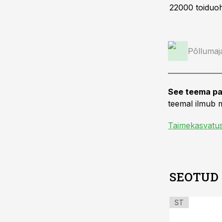
22000 toiduohu
Põllumaj
See teema pa
teemal ilmub m
Taimekasvatu
SEOTUD
ST