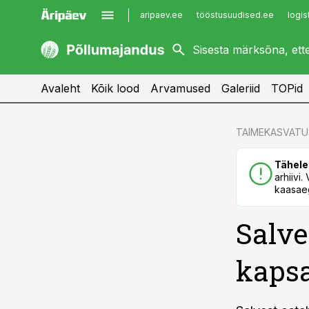
aripaev.ee
tööstusuudised.ee
logis
kaubandus.ee
imelineajalugu.ee
kinnisvarauudised.ee
imelineteadus.ee
Avaleht
Kõik lood
Arvamused
Galeriid
TOPid
cebook
cebook
TAIMEKASVATU
Twitter)
Twitter)
Tähele
kedIn
kedIn
arhiivi
kaasaeg
ail
ail
Salve
k
k
kaps