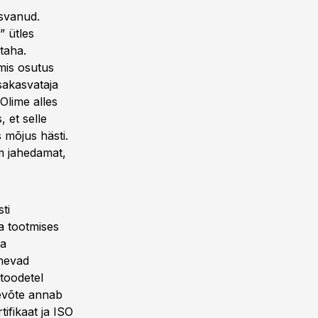
asvanud.
” ütles
 taha.
mis osutus
sakasvataja
Olime alles
, et selle
 mõjus hästi.
em jahedamat,
ti
a tootmises
da
inevad
 toodetel
evõte annab
tifikaat ja ISO