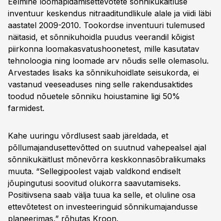
Eelmine loomapidamisettevõtete sõnnikukäitluse
inventuur keskendus nitraaditundlikule alale ja viidi läbi
aastatel 2009-2010. Tookordse inventuuri tulemused
näitasid, et sõnnikuhoidla puudus veerandil kõigist
piirkonna loomakasvatushoonetest, mille kasutatav
tehnoloogia ning loomade arv nõudis selle olemasolu.
Arvestades lisaks ka sõnnikuhoidlate seisukorda, ei
vastanud veeseaduses ning selle rakendusaktides
toodud nõuetele sõnniku hoiustamine ligi 50%
farmidest.
Kahe uuringu võrdlusest saab järeldada, et
põllumajandusettevõtted on suutnud vahepealsel ajal
sõnnikukäitlust mõnevõrra keskkonnasõbralikumaks
muuta. “Sellegipoolest vajab valdkond endiselt
jõupingutusi soovitud olukorra saavutamiseks.
Positiivsena saab välja tuua ka selle, et oluline osa
ettevõtetest on investeeringuid sõnnikumajandusse
planeerimas,” rõhutas Kroon.