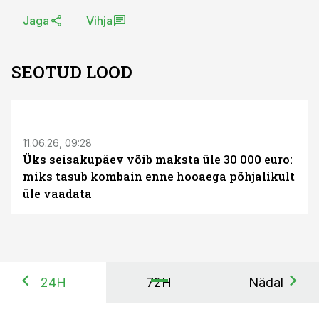
Jaga
Vihja
SEOTUD LOOD
ST
11.06.26, 09:28
Üks seisakupäev võib maksta üle 30 000 euro:
miks tasub kombain enne hooaega põhjalikult
üle vaadata
24H
72H
Nädal