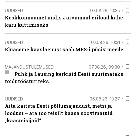
UUDISED
07.08.26, 10:35
Keskkonnaamet andis Järvamaal eriload kahe
karu küttimiseks
UUDISED
07.08.26, 10:31
Eluaseme kaaslaenust saab MES-i püsiv meede
MAJANDUSTULEMUSED
07.08.26, 09:30
Puhk ja Lausing kerkisid Eesti suurimateks
toidutöösturiteks
UUDISED
06.08.26, 13:27
Aita kaitsta Eesti põllumajandust, metsi ja
loodust – ära too reisilt kaasa soovimatuid
„kaasreisijaid“