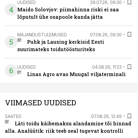
UUDISED
29.07.26, 09:30
4
Maido Solovjov: piimahinna riski ei saa
lõputult ühe osapoole kanda jätta
MAJANDUSTULEMUSED
07.08.26, 09:30
5
Puhk ja Lausing kerkisid Eesti
suurimateks toidutöösturiteks
UUDISED
04.08.26, 11:23
6
Linas Agro avas Muugal viljaterminali
VIIMASED UUDISED
SAATED
07.08.26, 12:49
Läti toidu käibemaksu alandamine tõi hinnad
alla. Analüütik: riik teeb seal tugevat kontrolli