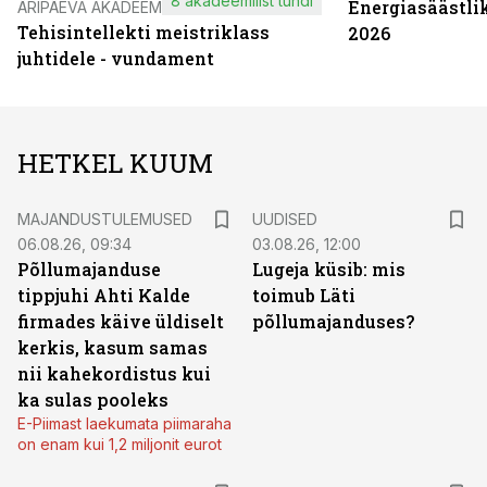
8 akadeemilist tundi
Energiasäästli
ÄRIPÄEVA AKADEEMIA
Tehisintellekti meistriklass
2026
juhtidele - vundament
HETKEL KUUM
MAJANDUSTULEMUSED
UUDISED
06.08.26, 09:34
03.08.26, 12:00
Põllumajanduse
Lugeja küsib: mis
tippjuhi Ahti Kalde
toimub Läti
firmades käive üldiselt
põllumajanduses?
kerkis, kasum samas
nii kahekordistus kui
ka sulas pooleks
E-Piimast laekumata piimaraha
on enam kui 1,2 miljonit eurot