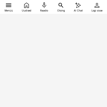
Menüü
Uudised
Raadio
Otsing
AI Chat
Logi sisse
Vana-Lõuna 39/1, 19094 Tallinn
(+372) 667 0111
pollumajandus@pollumajandus.ee
Telli
Reklaam
Firmast
Sisu kasutamisõigused
Ajakirjaniku
eetikakoodeks
Üldtingimused
Privaatsustingimused
Küpsiste poliitika
KKK
Eesti Meediaettevõtete
Eelistuste haldamine