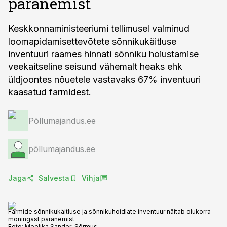
paranemist
Keskkonnaministeeriumi tellimusel valminud
loomapidamisettevõtete sõnnikukäitluse
inventuuri raames hinnati sõnniku hoiustamise
veekaitseline seisund vähemalt heaks ehk
üldjoontes nõuetele vastavaks 67% inventuuri
kaasatud farmidest.
Põllumajandus.ee
põllumajandus.ee
Jaga
Salvesta
Vihja
Farmide sõnnikukäitluse ja sõnnikuhoidlate inventuur näitab olukorra
mõningast paranemist
Foto:
Meelika Sander-Sõrmus