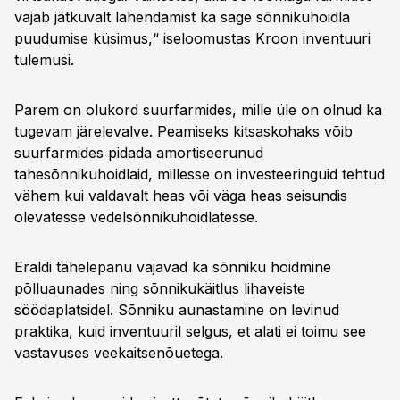
vajab jätkuvalt lahendamist ka sage sõnnikuhoidla
puudumise küsimus,“ iseloomustas Kroon inventuuri
tulemusi.
Parem on olukord suurfarmides, mille üle on olnud ka
tugevam järelevalve. Peamiseks kitsaskohaks võib
suurfarmides pidada amortiseerunud
tahesõnnikuhoidlaid, millesse on investeeringuid tehtud
vähem kui valdavalt heas või väga heas seisundis
olevatesse vedelsõnnikuhoidlatesse.
Eraldi tähelepanu vajavad ka sõnniku hoidmine
põlluaunades ning sõnnikukäitlus lihaveiste
söödaplatsidel. Sõnniku aunastamine on levinud
praktika, kuid inventuuril selgus, et alati ei toimu see
vastavuses veekaitsenõuetega.