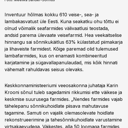
Inventuur hõlmas kokku 610 veise-, sea- ja
lambakasvatust üle Eesti. Kuna seakatku ohu tõttu ei
olnud võimalik seafarmides välivaatlusi teostada,
andsid parema ülevaate veisefarmid. Hea veekaitselise
hinnangu sai sõnnikukäitlus 63% külastatud piimakarja
ja lihaveiste farmidest. Kõige paremad olid tulemused
lambafarmides, kus on enamasti kombineeritud
karjatamine ja sügavallapanulaudad, mis kõik hinnati
vähemalt rahuldavas seisus olevaks.
Keskkonnaministeeriumi veeosakonna juhataja Karin
Krooni sõnul tuleb sagedamini rikkumisi ette väikese ja
keskmise suurusega farmides. „Nendes farmides vajab
tähelepanu sõnnikuhoidlate piisava mahutavuse
tagamine. Samuti on vajalik olemasolevate hoidlate
rekonstrueerimine ja tahesõnnikuhoidlate varustamine
virtsakaevudega. Väikestes, alla 50 loomaga farmides