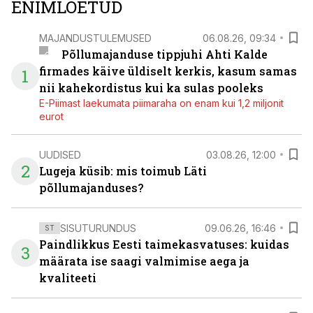
ENIMLOETUD
MAJANDUSTULEMUSED
06.08.26, 09:34
Põllumajanduse tippjuhi Ahti Kalde
firmades käive üldiselt kerkis, kasum samas
1
nii kahekordistus kui ka sulas pooleks
E-Piimast laekumata piimaraha on enam kui 1,2 miljonit
eurot
UUDISED
03.08.26, 12:00
2
Lugeja küsib: mis toimub Läti
põllumajanduses?
SISUTURUNDUS
09.06.26, 16:46
ST
Paindlikkus Eesti taimekasvatuses: kuidas
3
määrata ise saagi valmimise aega ja
kvaliteeti