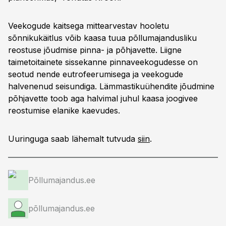
Veekogude kaitsega mittearvestav hooletu
sõnnikukäitlus võib kaasa tuua põllumajandusliku
reostuse jõudmise pinna- ja põhjavette. Liigne
taimetoitainete sissekanne pinnaveekogudesse on
seotud nende eutrofeerumisega ja veekogude
halvenenud seisundiga. Lämmastikuühendite jõudmine
põhjavette toob aga halvimal juhul kaasa joogivee
reostumise elanike kaevudes.
Uuringuga saab lähemalt tutvuda
siin
.
Põllumajandus.ee
põllumajandus.ee