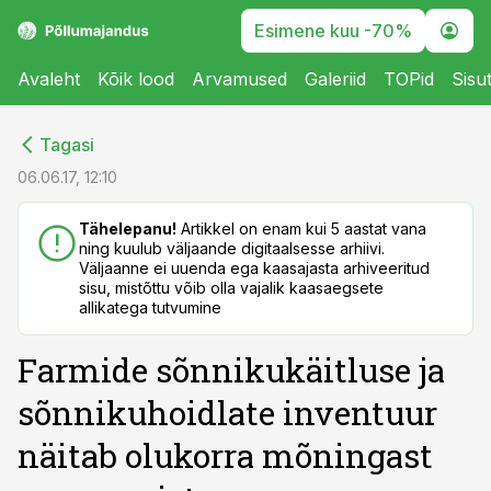
Esimene kuu -70%
Avaleht
Kõik lood
Arvamused
Galeriid
TOPid
Sisu
cebook
cebook
Tagasi
Twitter)
Twitter)
06.06.17, 12:10
kedIn
kedIn
Tähelepanu!
Artikkel on enam kui 5 aastat vana
ning kuulub väljaande digitaalsesse arhiivi.
ail
ail
Väljaanne ei uuenda ega kaasajasta arhiveeritud
sisu, mistõttu võib olla vajalik kaasaegsete
k
k
allikatega tutvumine
Farmide sõnnikukäitluse ja
sõnnikuhoidlate inventuur
näitab olukorra mõningast