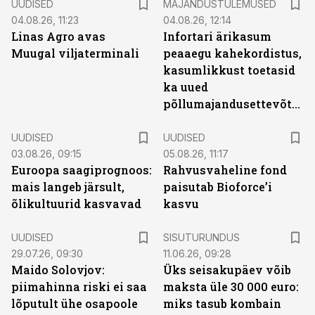
UUDISED
MAJANDUSTULEMUSED
04.08.26, 11:23
04.08.26, 12:14
Linas Agro avas
Infortari ärikasum
Muugal viljaterminali
peaaegu kahekordistus,
kasumlikkust toetasid
ka uued
põllumajandusettevõtted
UUDISED
UUDISED
03.08.26, 09:15
05.08.26, 11:17
Euroopa saagiprognoos:
Rahvusvaheline fond
mais langeb järsult,
paisutab Bioforce’i
õlikultuurid kasvavad
kasvu
ST
UUDISED
SISUTURUNDUS
29.07.26, 09:30
11.06.26, 09:28
Maido Solovjov:
Üks seisakupäev võib
piimahinna riski ei saa
maksta üle 30 000 euro:
lõputult ühe osapoole
miks tasub kombain