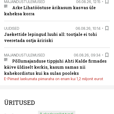
MAJANDUSTULEMUSED
06.08.26, 12:15
Arke Lihatööstuse ärikasum kasvas üle
kaheksa korra
UUDISED
06.08.26, 10:14
Jaekettide lepingud luubi all: tootjale ei tohi
veeretada ostja äririski
MAJANDUSTULEMUSED
06.08.26, 09:34
Põllumajanduse tippjuhi Ahti Kalde firmades
käive üldiselt kerkis, kasum samas nii
kahekordistus kui ka sulas pooleks
E-Piimast laekumata piimaraha on enam kui 1,2 miljonit eurot
ÜRITUSED