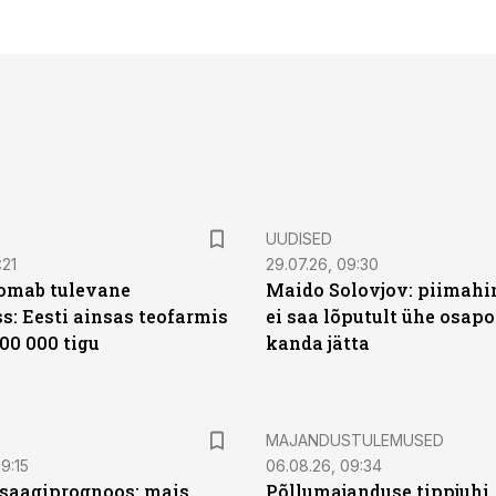
UUDISED
:21
29.07.26, 09:30
oomab tulevane
Maido Solovjov: piimahi
s: Eesti ainsas teofarmis
ei saa lõputult ühe osapo
00 000 tigu
kanda jätta
MAJANDUSTULEMUSED
9:15
06.08.26, 09:34
saagiprognoos: mais
Põllumajanduse tippjuhi