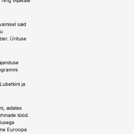
ning viljakale
vamisel said
du
ier. Ürituse
ajanduse
rogrammi
ubetkini ja
i, aidates
rühmade tööd.
ndusega
alne Euroopa