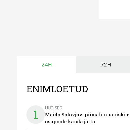
24H
72H
ENIMLOETUD
UUDISED
1
Maido Solovjov: piimahinna riski ei
osapoole kanda jätta