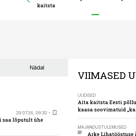
kaitsta
Nädal
VIIMASED U
UUDISED
Aita kaitsta Eesti põllu
kaasa soovimatuid „kaa
29.07.26, 09:30
 saa lõputult ühe
MAJANDUSTULEMUSED
Arke Lihatööstuse 