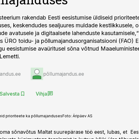
teerium rakendab Eesti eesistumise üldiseid prioriteet
ses, keskendudes sealjuures muldade kestlikkusele, o
ude avatusele ja digitaalsete lahenduste kasutamisele,“
s ÜRO toidu- ja põllumajandusorganisatsiooni (FAO) E
u eesistumise avaüritusel sõna võtnud Maaeluministe
 Lemetti.
jandus.ee
põllumajandus.ee
Salvesta
Vihja
eid prioriteete ka põllumajanduses
Foto:
Äripäev AS
 oma sõnavõtus Maltat suurepärase töö eest, lubas, et Eesti