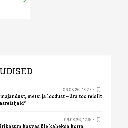
UDISED
06.08.26, 13:27
majandust, metsi ja loodust – ära too reisilt
sreisijaid“
06.08.26, 12:15
ärikasum kasvas üle kaheksa korra