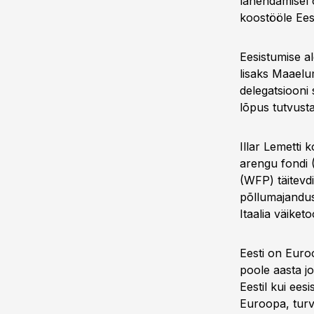
lahendamisel o
koostööle Eest
Eesistumise al
lisaks Maaelum
delegatsiooni
lõpus tutvust
Illar Lemetti
arengu fondi 
(WFP) täitevd
põllumajandus
Itaalia väiketo
Eesti on Euroo
poole aasta j
Eestil kui ees
Euroopa, turv