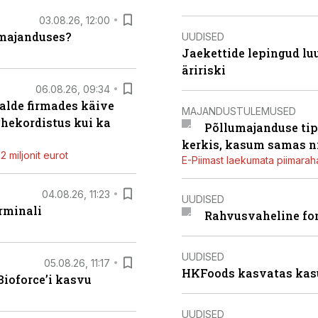
03.08.26, 12:00
umajanduses?
UUDISED
Jaekettide lepingud luub
äririski
06.08.26, 09:34
alde firmades käive
MAJANDUSTULEMUSED
ahekordistus kui ka
Põllumajanduse tip
kerkis, kasum samas ni
 miljonit eurot
E-Piimast laekumata piimaraha
04.08.26, 11:23
UUDISED
rminali
Rahvusvaheline fon
UUDISED
05.08.26, 11:17
HKFoods kasvatas kas
ioforce’i kasvu
UUDISED