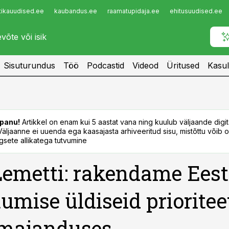
tikauudised.ee
kaubandus.ee
raamatupidaja.ee
ehitusuudised.ee
Infopank
Radar
Sisuturundus
Töö
Podcastid
Videod
Üritused
Kasul
panu!
Artikkel on enam kui 5 aastat vana ning kuulub väljaande digi
. Väljaanne ei uuenda ega kaasajasta arhiveeritud sisu, mistõttu võib ol
sete allikatega tutvumine
 Lemetti: rakendame Eest
tumise üldiseid prioritee
umajanduses