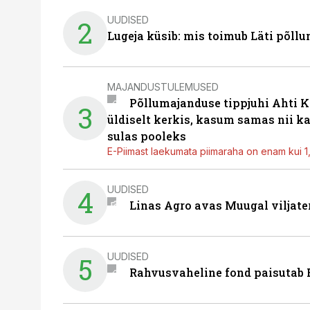
UUDISED
2
Lugeja küsib: mis toimub Läti põll
MAJANDUSTULEMUSED
Põllumajanduse tippjuhi Ahti K
3
üldiselt kerkis, kasum samas nii k
sulas pooleks
E-Piimast laekumata piimaraha on enam kui 1,2
UUDISED
4
Linas Agro avas Muugal viljate
UUDISED
5
Rahvusvaheline fond paisutab B