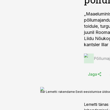
„Maaeluminis
põllumajandu
toidule, turg
juunil Rooma
Liidu Nõukog
kantsler Illar
Põlluma
Jaga
Illar Lemetti: rakendame Eesti eesistumise üldis
Lemetti tänas