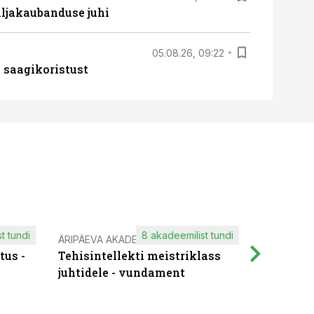
ljakaubanduse juhi
05.08.26, 09:22
 saagikoristust
t tundi
8 akadeemilist tundi
ÄRIPÄEVA AKADEEMIA
IT KOOLIT
tus -
Tehisintellekti meistriklass
Muutuste
juhtidele - vundament
praktilis