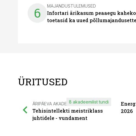
MAJANDUSTULEMUSED
6
Infortari ärikasum peaaegu kaheko
toetasid ka uued põllumajandusett
ÜRITUSED
8 akadeemilist tundi
Energ
ÄRIPÄEVA AKADEEMIA
Tehisintellekti meistriklass
2026
juhtidele - vundament