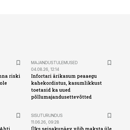
MAJANDUSTULEMUSED
04.08.26, 12:14
nna riski
Infortari ärikasum peaaegu
ole
kahekordistus, kasumlikkust
toetasid ka uued
põllumajandusettevõtted
ST
SISUTURUNDUS
11.06.26, 09:28
 Ahti
Üks seisakupäev võib maksta üle