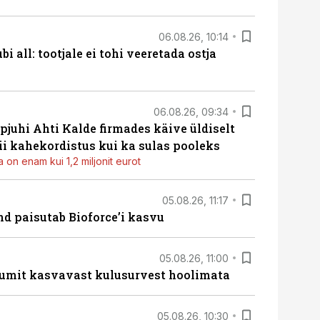
06.08.26, 10:14
i all: tootjale ei tohi veeretada ostja
06.08.26, 09:34
pjuhi Ahti Kalde firmades käive üldiselt
i kahekordistus kui ka sulas pooleks
 on enam kui 1,2 miljonit eurot
05.08.26, 11:17
d paisutab Bioforce’i kasvu
05.08.26, 11:00
umit kasvavast kulusurvest hoolimata
05.08.26, 10:30