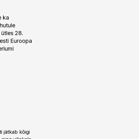
e ka
hutule
 ütles 28.
esti Euroopa
eriumi
 jätkab kõigi