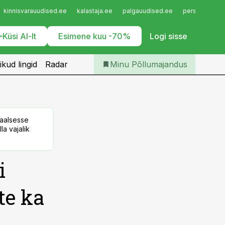
Iseteenindus
kinnisvarauudised.ee
kalastaja.ee
palgauudised.ee
personaliuudi
Telli Põllumajandus
Küsi AI-lt
Esimene kuu -70%
Logi sisse
ikud lingid
Radar
Minu Põllumajandus
taalsesse
la vajalik
i
te ka