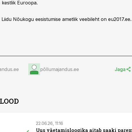
 kestlik Euroopa.
 Liidu Nõukogu eesistumise ametlik veebileht on eu2017.ee.
andus.ee
põllumajandus.ee
Jaga
 LOOD
22.06.26, 11:16
Uus väetamisloogika aitab saaki pare