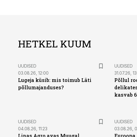
HETKEL KUUM
UUDISED
UUDISED
03.08.26, 12:00
31.07.26, 13
Lugeja küsib: mis toimub Läti
Põllul r
põllumajanduses?
delikates
kasvab 6
UUDISED
UUDISED
04.08.26, 11:23
03.08.26, 0
Linas Agro avas Muugal
Euroopa 