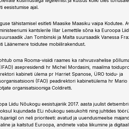
levate küsimustega tegelemist ja kutsus kõiki üles tõhusale 
i eesistumise ajal.
guse tähistamisel esitleti Maasike Maasiku vaipa Kodutee. A
inisteeriumi kantslerile Illar Lemettile sõna ka Euroopa Lii
 suursaadik Jan Tombinski ja Malta suursaadik Vanessa Fraz
ati Läänemere toidutee mobiilirakendust.
 kohtub oma Rooma-visiidi raames ka rahvusvahelise põllum
(IFAD) asepresidendi hr Michel Mordasini, maailma toidup
irektori kabineti ülema pr Harriet Spanose, ÜRO toidu- ja
organisatsiooni (FAO) peadirektori kabinetiülema hr Mario L
otjate organisatsiooniga Coldiretti.
pa Liidu Nõukogu eesistujariik 2017. aasta juulist detsembrin
ooksul kujundada ELi nõukogu seisukohti ning juhtides töö
istujariigil on neli prioriteeti: avatud ja uuendusmeelse maja
aline ja kaitstud Euroopa, andmete vaba liikumine ja digita