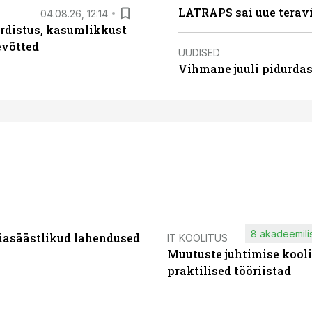
LATRAPS sai uue teravi
04.08.26, 12:14
rdistus, kasumlikkust
evõtted
UUDISED
Vihmane juuli pidurdas
8 akadeemilis
iasäästlikud lahendused
IT KOOLITUS
Muutuste juhtimise kooli
praktilised tööriistad