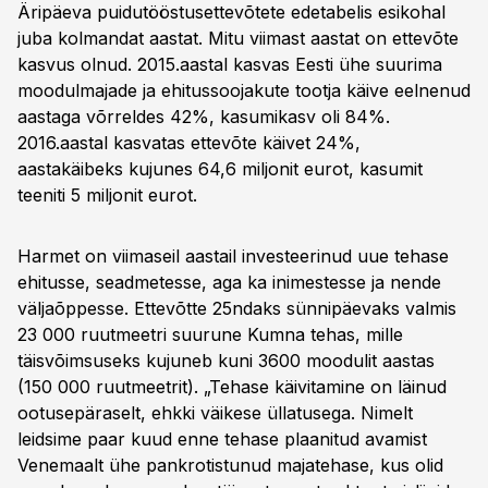
Äripäeva puidutööstusettevõtete edetabelis esikohal
juba kolmandat aastat. Mitu viimast aastat on ettevõte
kasvus olnud. 2015.aastal kasvas Eesti ühe suurima
moodulmajade ja ehitussoojakute tootja käive eelnenud
aastaga võrreldes 42%, kasumikasv oli 84%.
2016.aastal kasvatas ettevõte käivet 24%,
aastakäibeks kujunes 64,6 miljonit eurot, kasumit
teeniti 5 miljonit eurot.
Harmet on viimaseil aastail investeerinud uue tehase
ehitusse, seadmetesse, aga ka inimestesse ja nende
väljaõppesse. Ettevõtte 25ndaks sünnipäevaks valmis
23 000 ruutmeetri suurune Kumna tehas, mille
täisvõimsuseks kujuneb kuni 3600 moodulit aastas
(150 000 ruutmeetrit). „Tehase käivitamine on läinud
ootusepäraselt, ehkki väikese üllatusega. Nimelt
leidsime paar kuud enne tehase plaanitud avamist
Venemaalt ühe pankrotistunud majatehase, kus olid