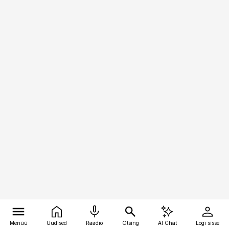
Menüü
Uudised
Raadio
Otsing
AI Chat
Logi sisse