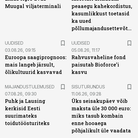
Muugal viljaterminali
peaaegu kahekordistus,
kasumlikkust toetasid
ka uued
põllumajandusettevõtted
UUDISED
UUDISED
03.08.26, 09:15
05.08.26, 11:17
Euroopa saagiprognoos:
Rahvusvaheline fond
mais langeb järsult,
paisutab Bioforce’i
õlikultuurid kasvavad
kasvu
ST
MAJANDUSTULEMUSED
SISUTURUNDUS
07.08.26, 09:30
11.06.26, 09:28
Puhk ja Lausing
Üks seisakupäev võib
kerkisid Eesti
maksta üle 30 000 euro:
suurimateks
miks tasub kombain
toidutöösturiteks
enne hooaega
põhjalikult üle vaadata