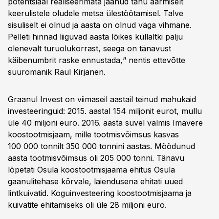
potentsiaal realiseerimata jäänud tänu äärmiselt
keerulistele oludele metsa ülestöötamisel. Talve
sisuliselt ei olnud ja aasta on olnud väga vihmane.
Pelleti hinnad liiguvad aasta lõikes küllaltki palju
olenevalt turuolukorrast, seega on tänavust
käibenumbrit raske ennustada,“ nentis ettevõtte
suuromanik Raul Kirjanen.
Graanul Invest on viimaseil aastail teinud mahukaid
investeeringuid: 2015. aastal 154 miljonit eurot, mullu
üle 40 miljoni euro. 2016. aasta suvel valmis Imavere
koostootmisjaam, mille tootmisvõimsus kasvas
100 000 tonnilt 350 000 tonnini aastas. Möödunud
aasta tootmisvõimsus oli 205 000 tonni. Tänavu
lõpetati Osula koostootmisjaama ehitus Osula
gaanulitehase kõrvale, laiendusena ehitati uued
lintkuivatid. Koguinvesteering koostootmisjaama ja
kuivatite ehitamiseks oli üle 28 miljoni euro.