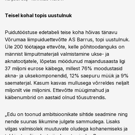
Teisel kohal topis uustulnuk
Puidutööstuse edetabeli teise koha hõivas tänavu
Võrumaa liimpuiduettevõtte AS Barrus, topi uustulnuk.
Üle 200 töötajaga ettevõte, kelle põhitoodanguks on
männist liimpuitmaterjali valmistamine ukse- ja
aknatootjatele, lõpetas möödunud majandusaasta ligi
37 miljoni eurose käibega, millest 76% moodustasid
akna- ja uksekomponendid, 12% saepuru müük ja 9%
saematerjal. Kasum kasvas mullusega võrreldes neljalt
miljonilt viie miljonini. Ettevõtte müügimahud ja
käibenumbrid on aastaid olnud tõusutrendis.
„Edu on toonud ambitsioonikate sihtide seadmine ning
nende suunas liikumine julgete sammudega. Lisaks
vilgas valmisolek muutuvate oludega kohanemiseks ja