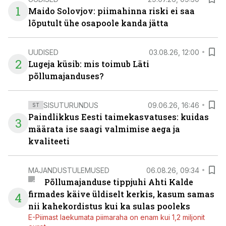
1
Maido Solovjov: piimahinna riski ei saa
lõputult ühe osapoole kanda jätta
UUDISED
03.08.26, 12:00
2
Lugeja küsib: mis toimub Läti
põllumajanduses?
SISUTURUNDUS
09.06.26, 16:46
ST
Paindlikkus Eesti taimekasvatuses: kuidas
3
määrata ise saagi valmimise aega ja
kvaliteeti
MAJANDUSTULEMUSED
06.08.26, 09:34
Põllumajanduse tippjuhi Ahti Kalde
firmades käive üldiselt kerkis, kasum samas
4
nii kahekordistus kui ka sulas pooleks
E-Piimast laekumata piimaraha on enam kui 1,2 miljonit