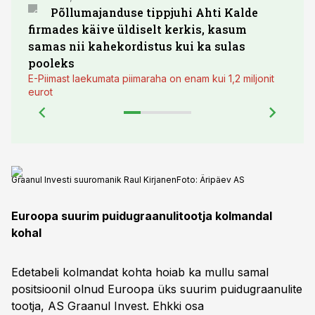
Põllumajanduse tippjuhi Ahti Kalde
Luge
firmades käive üldiselt kerkis, kasum
põll
samas nii kahekordistus kui ka sulas
pooleks
E-Piimast laekumata piimaraha on enam kui 1,2 miljonit
eurot
Graanul Investi suuromanik Raul Kirjanen
Foto:
Äripäev AS
Euroopa suurim puidugraanulitootja kolmandal
kohal
Edetabeli kolmandat kohta hoiab ka mullu samal
positsioonil olnud Euroopa üks suurim puidugraanulite
tootja, AS Graanul Invest. Ehkki osa