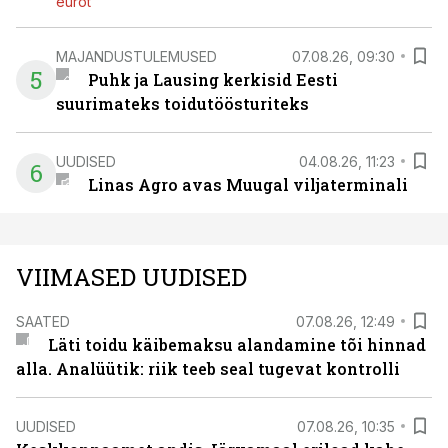
eurot
MAJANDUSTULEMUSED
07.08.26, 09:30
5
Puhk ja Lausing kerkisid Eesti
suurimateks toidutöösturiteks
UUDISED
04.08.26, 11:23
6
Linas Agro avas Muugal viljaterminali
VIIMASED UUDISED
SAATED
07.08.26, 12:49
Läti toidu käibemaksu alandamine tõi hinnad
alla. Analüütik: riik teeb seal tugevat kontrolli
UUDISED
07.08.26, 10:35