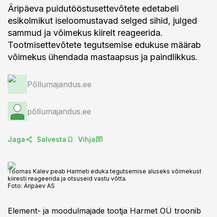
Äripäeva puidutööstusettevõtete edetabeli
esikolmikut iseloomustavad selged sihid, julged
sammud ja võimekus kiirelt reageerida.
Tootmisettevõtete tegutsemise edukuse määrab
võimekus ühendada mastaapsus ja paindlikkus.
Põllumajandus.ee
põllumajandus.ee
Jaga
Salvesta
Vihja
Toomas Kalev peab Harmeti eduka tegutsemise aluseks võimekust
kiiresti reageerida ja otsuseid vastu võtta.
Foto:
Äripäev AS
Element- ja moodulmajade tootja Harmet OÜ troonib