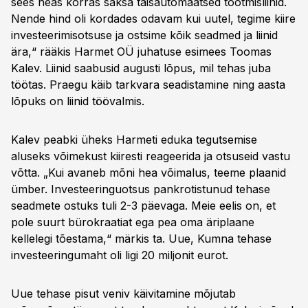
sees heas korras saksa täisautomaatsed tootmisliinid.
Nende hind oli kordades odavam kui uutel, tegime kiire
investeerimisotsuse ja ostsime kõik seadmed ja liinid
ära,“ rääkis Harmet OÜ juhatuse esimees Toomas
Kalev. Liinid saabusid augusti lõpus, mil tehas juba
töötas. Praegu käib tarkvara seadistamine ning aasta
lõpuks on liinid töövalmis.
Kalev peabki üheks Harmeti eduka tegutsemise
aluseks võimekust kiiresti reageerida ja otsuseid vastu
võtta. „Kui avaneb mõni hea võimalus, teeme plaanid
ümber. Investeeringuotsus pankrotistunud tehase
seadmete ostuks tuli 2-3 päevaga. Meie eelis on, et
pole suurt bürokraatiat ega pea oma äriplaane
kellelegi tõestama,“ märkis ta. Uue, Kumna tehase
investeeringumaht oli ligi 20 miljonit eurot.
Uue tehase pisut veniv käivitamine mõjutab