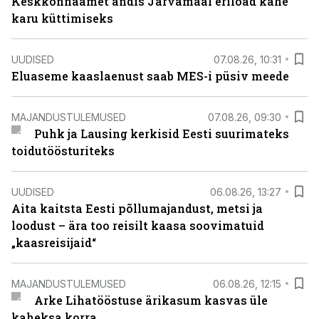
Keskkonnaamet andis Järvamaal eriload kahe
karu küttimiseks
UUDISED
07.08.26, 10:31
Eluaseme kaaslaenust saab MES-i püsiv meede
MAJANDUSTULEMUSED
07.08.26, 09:30
Puhk ja Lausing kerkisid Eesti suurimateks
toidutöösturiteks
UUDISED
06.08.26, 13:27
Aita kaitsta Eesti põllumajandust, metsi ja
loodust – ära too reisilt kaasa soovimatuid
„kaasreisijaid“
MAJANDUSTULEMUSED
06.08.26, 12:15
Arke Lihatööstuse ärikasum kasvas üle
kaheksa korra