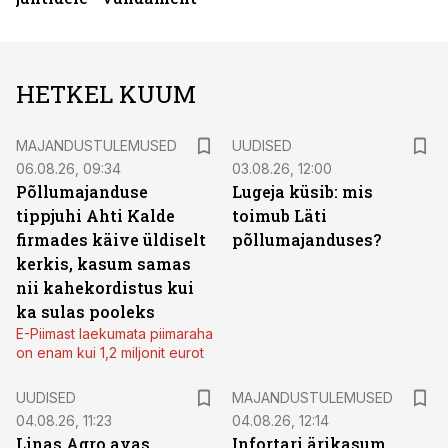
HETKEL KUUM
MAJANDUSTULEMUSED
UUDISED
06.08.26, 09:34
03.08.26, 12:00
Põllumajanduse
Lugeja küsib: mis
tippjuhi Ahti Kalde
toimub Läti
firmades käive üldiselt
põllumajanduses?
kerkis, kasum samas
nii kahekordistus kui
ka sulas pooleks
E-Piimast laekumata piimaraha
on enam kui 1,2 miljonit eurot
UUDISED
MAJANDUSTULEMUSED
04.08.26, 11:23
04.08.26, 12:14
Linas Agro avas
Infortari ärikasum