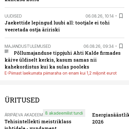
UUDISED
06.08.26, 10:14
Jaekettide lepingud luubi all: tootjale ei tohi
veeretada ostja äririski
MAJANDUSTULEMUSED
06.08.26, 09:34
Põllumajanduse tippjuhi Ahti Kalde firmades
käive üldiselt kerkis, kasum samas nii
kahekordistus kui ka sulas pooleks
E-Piimast laekumata piimaraha on enam kui 1,2 miljonit eurot
ÜRITUSED
8 akadeemilist tundi
Energiasäästli
ÄRIPÄEVA AKADEEMIA
Tehisintellekti meistriklass
2026
juhtidele - vundament