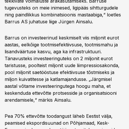
tekkivate võimaluste ärakasutamiseks. Barruse
tugevusteks on meie inimesed, ligipääs sihtturgudele
ning paindlikkus kombinatsioonis mastaabiga,“ loetles
Barrus AS juhatuse liige Jürgen Ainsalu.
Barrus on investeerinud keskmiselt viis miljonit eurot
aastas, eelkõige tootmisefektiivsuse, tootmismahu ja
lisandväärtuse kasvu, aga ka infrastruktuuri.
Tänavusteks investeeringuteks on 2 miljonit eurot
taristusse, poolteist miljonit uude liimpressiosakonda,
pool miljonit saetööstuse efektiivsuse tõstmiseks ja
miljon kuivatitesse ja katlamajandusse. „Järgmisel
aastal võtame investeeringutega hoogu maha, et
keskenduda ettevõtte protsesside ja organisatsiooni
arendamisele,“ märkis Ainsalu.
Pea 70% ettevõtte toodangust läheb Eestist välja,
peamised ekspordisuunad on Põhjamaad, Kesk-