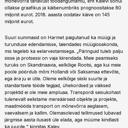
mõnevõrra tänavust toodangumahtu, ent Kalevi sõnul
ollakse graafikus ja käibenumbriks prognoositakse 80
miljonit eurot. 2018. aaasta oodatav käive on 145
miljonit eurot.
Suuri summasid on Harmet paigutanud ka müügi ja
turunduse edendamisse, laiendades müügiosakonda,
mis tegeleb ka eelarvestamisega. „Päringuid tuleb palju
sisse ja protsessi on vaja kiirendada. Meie peamiseks
turuks on Skandinaavia, eelkõige Rootsi, aga kui meie
poole pöördub mõni Hollandi või Saksamaa ettevõte,
ega ära ju ei ütle. Oleme eelkõige siiski suurte ja
standartsete tööde tegijad, ühekordsed ja väiksed
projektid ei ole meie ampluaa. Transpordi seisukohast
tulenevalt eelistame mereäärseid objekte ja projekte,
maadmööda transport on mõnevõrra aeglasem,
vaevalisem ja kallim. Olemasolevad tellimused lubavad
järgmise aasta ilusasti üle elada, aga müüme kindlasti
ka juurde,“ kinnitas Kalev.