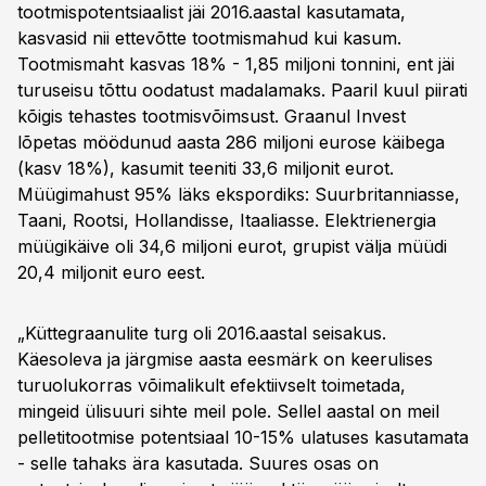
tootmispotentsiaalist jäi 2016.aastal kasutamata,
kasvasid nii ettevõtte tootmismahud kui kasum.
Tootmismaht kasvas 18% - 1,85 miljoni tonnini, ent jäi
turuseisu tõttu oodatust madalamaks. Paaril kuul piirati
kõigis tehastes tootmisvõimsust. Graanul Invest
lõpetas möödunud aasta 286 miljoni eurose käibega
(kasv 18%), kasumit teeniti 33,6 miljonit eurot.
Müügimahust 95% läks ekspordiks: Suurbritanniasse,
Taani, Rootsi, Hollandisse, Itaaliasse. Elektrienergia
müügikäive oli 34,6 miljoni eurot, grupist välja müüdi
20,4 miljonit euro eest.
„Küttegraanulite turg oli 2016.aastal seisakus.
Käesoleva ja järgmise aasta eesmärk on keerulises
turuolukorras võimalikult efektiivselt toimetada,
mingeid ülisuuri sihte meil pole. Sellel aastal on meil
pelletitootmise potentsiaal 10-15% ulatuses kasutamata
- selle tahaks ära kasutada. Suures osas on