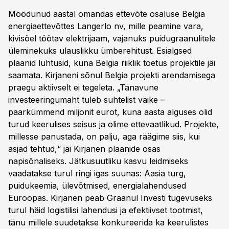
Möödunud aastal omandas ettevõte osaluse Belgia
energiaettevõttes Langerlo nv, mille peamine vara,
kivisöel töötav elektrijaam, vajanuks puidugraanulitele
üleminekuks ulauslikku ümberehitust. Esialgsed
plaanid luhtusid, kuna Belgia riiklik toetus projektile jäi
saamata. Kirjaneni sõnul Belgia projekti arendamisega
praegu aktiivselt ei tegeleta. „Tänavune
investeeringumaht tuleb suhtelist väike –
paarkümmend miljonit eurot, kuna aasta alguses olid
turud keerulises seisus ja olime ettevaatlikud. Projekte,
millesse panustada, on palju, aga räägime siis, kui
asjad tehtud,“ jäi Kirjanen plaanide osas
napisõnaliseks. Jätkusuutliku kasvu leidmiseks
vaadatakse turul ringi igas suunas: Aasia turg,
puidukeemia, ülevõtmised, energialahendused
Euroopas. Kirjanen peab Graanul Investi tugevuseks
turul häid logistilisi lahendusi ja efektiivset tootmist,
tänu millele suudetakse konkureerida ka keerulistes