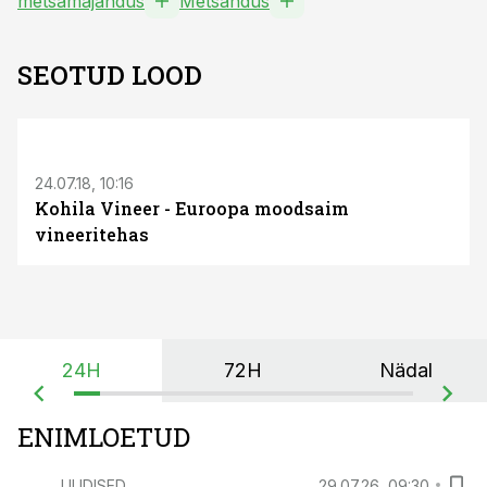
metsamajandus
Metsandus
SEOTUD LOOD
24.07.18, 10:16
Kohila Vineer - Euroopa moodsaim
vineeritehas
24H
72H
Nädal
ENIMLOETUD
UUDISED
29.07.26, 09:30