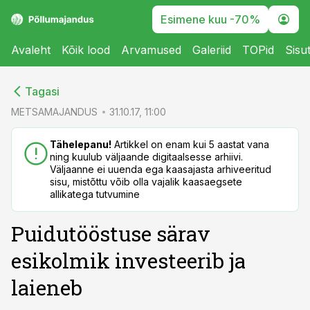
Esimene kuu -70%
Avaleht
Kõik lood
Arvamused
Galeriid
TOPid
Sisu
cebook
cebook
Tagasi
Twitter)
Twitter)
METSAMAJANDUS
31.10.17, 11:00
kedIn
kedIn
Tähelepanu!
Artikkel on enam kui 5 aastat vana
ning kuulub väljaande digitaalsesse arhiivi.
ail
ail
Väljaanne ei uuenda ega kaasajasta arhiveeritud
sisu, mistõttu võib olla vajalik kaasaegsete
k
k
allikatega tutvumine
Puidutööstuse särav
esikolmik investeerib ja
laieneb