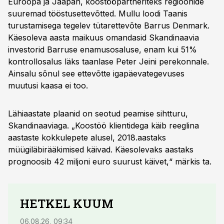
Euroopa ja Jaapan, koostööpartneriteks regioonide
suuremad tööstusettevõtted. Mullu loodi Taanis
turustamisega tegelev tütarettevõte Barrus Denmark.
Käesoleva aasta maikuus omandasid Skandinaavia
investorid Barruse enamusosaluse, enam kui 51%
kontrollosalus läks taanlase Peter Jeini perekonnale.
Ainsalu sõnul see ettevõtte igapäevategevuses
muutusi kaasa ei too.
Lähiaastate plaanid on seotud peamise sihtturu,
Skandinaaviaga. „Koostöö klientidega käib reeglina
aastaste kokkulepete alusel, 2018.aastaks
müügiläbirääkimised käivad. Käesolevaks aastaks
prognoosib 42 miljoni euro suurust käivet,“ märkis ta.
HETKEL KUUM
06.08.26, 09:34
03.08.