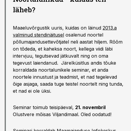
läheb?
Maaeluvõrgustik uuris, kuidas on läinud
2013.a
valminud stendinäitusel
osalenud noortel
põllumajandusettevõtjatel neli aastat hiljem. Rõõm
on tõdeda, et kaheksa noort, kellega viidi läbi
intervjuu, tegutsevad jätkuvalt ning on oma
tegevust laiendanud. Järelküsitlus andis tõuke
korraldada noortalunikele seminar, et anda
noortele innustust ja teadmist, et nad tegelevad
õige asjaga, saada tuge teistel noortelt ning tunda,
et nad ei ole üksi.
Seminar toimub teisipäeval,
21. novembril
Olustvere mõisas Viljandimaal. Oled oodatud!
Seminari korraldab Maamajanduse Infokeskus