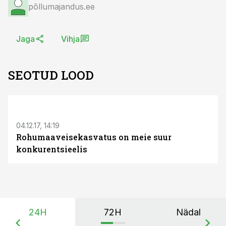
põllumajandus.ee
Jaga
Vihja
SEOTUD LOOD
S
04.12.17, 14:19
Rohumaaveisekasvatus on meie suur
konkurentsieelis
24H
72H
Nädal