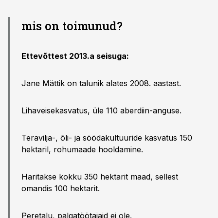
mis on toimunud?
Ettevõttest 2013.a seisuga:
Jane Mättik on talunik alates 2008. aastast.
Lihaveisekasvatus, üle 110 aberdiin-anguse.
Teravilja-, õli- ja söödakultuuride kasvatus 150
hektaril, rohumaade hooldamine.
Haritakse kokku 350 hektarit maad, sellest
omandis 100 hektarit.
Peretalu, palgatöötajaid ei ole.