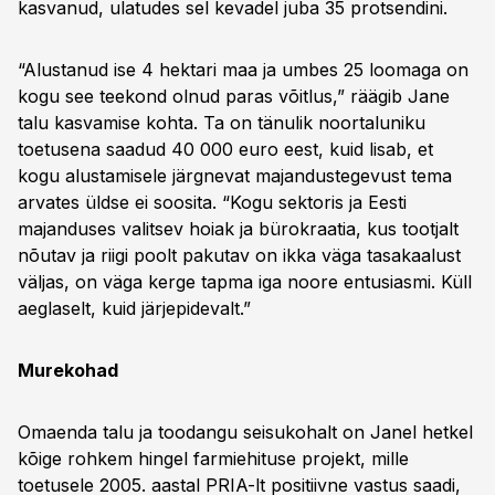
kasvanud, ulatudes sel kevadel juba 35 protsendini.
“Alustanud ise 4 hektari maa ja umbes 25 loomaga on
kogu see teekond olnud paras võitlus,” räägib Jane
talu kasvamise kohta. Ta on tänulik noortaluniku
toetusena saadud 40 000 euro eest, kuid lisab, et
kogu alustamisele järgnevat majandustegevust tema
arvates üldse ei soosita. “Kogu sektoris ja Eesti
majanduses valitsev hoiak ja bürokraatia, kus tootjalt
nõutav ja riigi poolt pakutav on ikka väga tasakaalust
väljas, on väga kerge tapma iga noore entusiasmi. Küll
aeglaselt, kuid järjepidevalt.”
Murekohad
Omaenda talu ja toodangu seisukohalt on Janel hetkel
kõige rohkem hingel farmiehituse projekt, mille
toetusele 2005. aastal PRIA-lt positiivne vastus saadi,