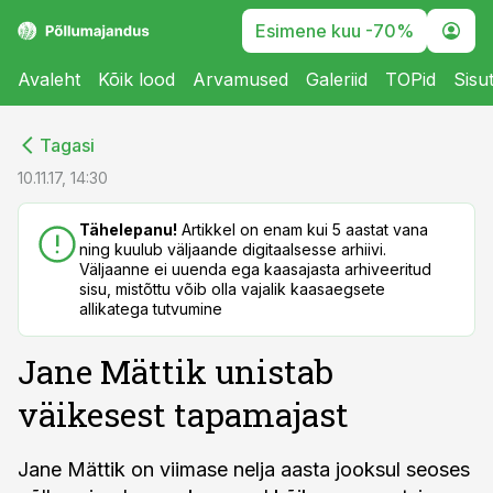
Esimene kuu -70%
Avaleht
Kõik lood
Arvamused
Galeriid
TOPid
Sisu
cebook
cebook
Tagasi
Twitter)
Twitter)
10.11.17, 14:30
kedIn
kedIn
Tähelepanu!
Artikkel on enam kui 5 aastat vana
ning kuulub väljaande digitaalsesse arhiivi.
ail
ail
Väljaanne ei uuenda ega kaasajasta arhiveeritud
sisu, mistõttu võib olla vajalik kaasaegsete
k
k
allikatega tutvumine
Jane Mättik unistab
väikesest tapamajast
Jane Mättik on viimase nelja aasta jooksul seoses