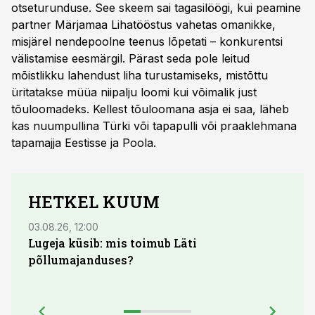
otseturunduse. See skeem sai tagasilöögi, kui peamine
partner Märjamaa Lihatööstus vahetas omanikke,
misjärel nendepoolne teenus lõpetati – konkurentsi
välistamise eesmärgil. Pärast seda pole leitud
mõistlikku lahendust liha turustamiseks, mistõttu
üritatakse müüa niipalju loomi kui võimalik just
tõuloomadeks. Kellest tõuloomana asja ei saa, läheb
kas nuumpullina Türki või tapapulli või praaklehmana
tapamajja Eestisse ja Poola.
HETKEL KUUM
03.08.26, 12:00
04.08.
Lugeja küsib: mis toimub Läti
põllumajanduses?