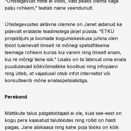
“Ühistegevust mitte ei võiks, vaid peaks olema väga
palju rohkem,” teatab naine veendunult.
Ühistegevustes aktiivne olemine on Janet aidanud ka
pidevalt erialaste teadmistega järjel püsida. “ETKÜ
projektijuhi ja loomade kogumiskeskuse juhina olen
tööst tulenevalt ilmselt nii mõnegi spetsiifilisema
teemaga rohkem kursis kui varem ning ilmselt enam,
kui nii mõnigi teine isik.” Lisaks on ta läbinud oma eriala
puudutavaid kõikvõimalikke koolitusi ning infopäevi
ning ütleb, et vajadusel otsib infot internetist või
konsulteerib mõne erialaspetsialistiga.
Perekond
Mättikute talus palgatöötajaid ei ole, kuid see-eest on
kogu pere kaasatud talutöödes ning rollid on hästi
paigas. Jane abikaasa ning kahe poja tööks on kõik