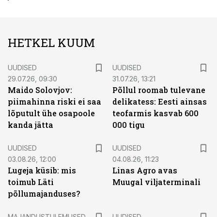
HETKEL KUUM
UUDISED
UUDISED
29.07.26, 09:30
31.07.26, 13:21
Maido Solovjov:
Põllul roomab tulevane
piimahinna riski ei saa
delikatess: Eesti ainsas
lõputult ühe osapoole
teofarmis kasvab 600
kanda jätta
000 tigu
UUDISED
UUDISED
03.08.26, 12:00
04.08.26, 11:23
Lugeja küsib: mis
Linas Agro avas
toimub Läti
Muugal viljaterminali
põllumajanduses?
MAJANDUSTULEMUSED
UUDISED