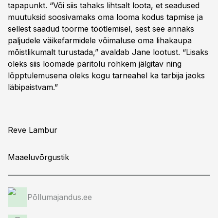
tapapunkt. “Või siis tahaks lihtsalt loota, et seadused
muutuksid soosivamaks oma looma kodus tapmise ja
sellest saadud toorme töötlemisel, sest see annaks
paljudele väikefarmidele võimaluse oma lihakaupa
mõistlikumalt turustada,” avaldab Jane lootust. “Lisaks
oleks siis loomade päritolu rohkem jälgitav ning
lõpptulemusena oleks kogu tarneahel ka tarbija jaoks
läbipaistvam.”
Reve Lambur
Maaeluvõrgustik
Põllumajandus.ee