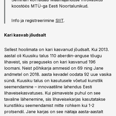
koostöös MTÜ-ga Eesti Noortalunikud.
Info ja registreerimine
SIIT
.
Kari kasvab jõudsalt
Sellest hoolimata on kari kasvanud jõudsalt. Kui 2013.
aastal oli Kuusiku talus 110 aberdiin-anguse tõugu
lihaveist, siis praeguseks on kari kasvanud 196
loomani. Neist põhikarja ammesid on 69 ning Jane
andmetel on 2018. aasta kevadel oodata 92 uue vasika
sündi. Kuusiku talus on kasutusele võetud kunstlik
seemendamine – innovaatiline lahendus Eesti
lihaveisekasvatuses. Kui piimaveiste puhul on see
tavaline lähenemine, siis lihaveisekarjas kasutatakse
kunstlikku seemendamist mitte rohkem kui 1-2
protsendil. Jane karjas on see näitaja aasta-aastalt