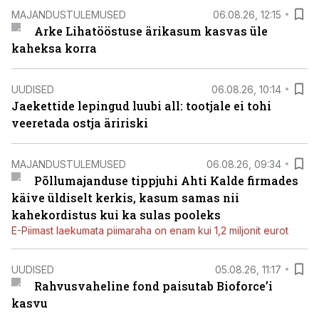
MAJANDUSTULEMUSED
06.08.26, 12:15
Arke Lihatööstuse ärikasum kasvas üle
kaheksa korra
UUDISED
06.08.26, 10:14
Jaekettide lepingud luubi all: tootjale ei tohi
veeretada ostja äririski
MAJANDUSTULEMUSED
06.08.26, 09:34
Põllumajanduse tippjuhi Ahti Kalde firmades
käive üldiselt kerkis, kasum samas nii
kahekordistus kui ka sulas pooleks
E-Piimast laekumata piimaraha on enam kui 1,2 miljonit eurot
UUDISED
05.08.26, 11:17
Rahvusvaheline fond paisutab Bioforce’i
kasvu