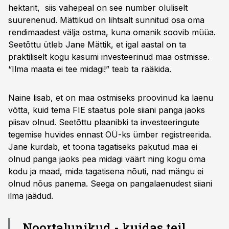
hektarit, siis vahepeal on see number oluliselt
suurenenud. Mättikud on lihtsalt sunnitud osa oma
rendimaadest välja ostma, kuna omanik soovib müüa.
Seetõttu ütleb Jane Mättik, et igal aastal on ta
praktiliselt kogu kasumi investeerinud maa ostmisse.
“Ilma maata ei tee midagi!” teab ta rääkida.
Naine lisab, et on maa ostmiseks proovinud ka laenu
võtta, kuid tema FIE staatus pole siiani panga jaoks
piisav olnud. Seetõttu plaanibki ta investeeringute
tegemise huvides ennast OÜ-ks ümber registreerida.
Jane kurdab, et toona tagatiseks pakutud maa ei
olnud panga jaoks pea midagi väärt ning kogu oma
kodu ja maad, mida tagatisena nõuti, nad mängu ei
olnud nõus panema. Seega on pangalaenudest siiani
ilma jäädud.
Noortalunikud - kuidas teil