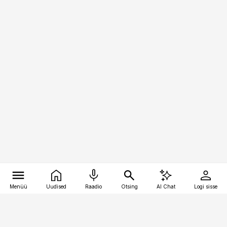
Menüü
Uudised
Raadio
Otsing
AI Chat
Logi sisse