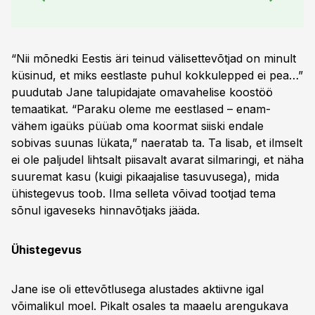
“Nii mõnedki Eestis äri teinud välisettevõtjad on minult
küsinud, et miks eestlaste puhul kokkulepped ei pea…”
puudutab Jane talupidajate omavahelise koostöö
temaatikat. “Paraku oleme me eestlased – enam-
vähem igaüks püüab oma koormat siiski endale
sobivas suunas lükata,” naeratab ta. Ta lisab, et ilmselt
ei ole paljudel lihtsalt piisavalt avarat silmaringi, et näha
suuremat kasu (kuigi pikaajalise tasuvusega), mida
ühistegevus toob. Ilma selleta võivad tootjad tema
sõnul igaveseks hinnavõtjaks jääda.
Ühistegevus
Jane ise oli ettevõtlusega alustades aktiivne igal
võimalikul moel. Pikalt osales ta maaelu arengukava