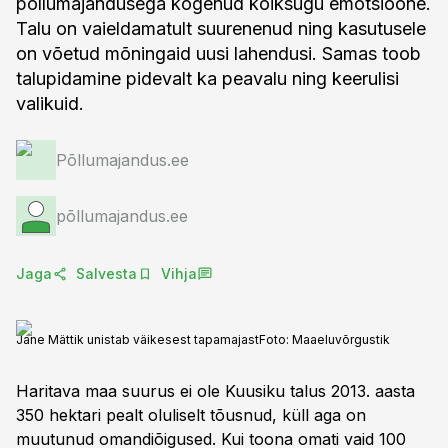
põllumajandusega kogenud kõiksugu emotsioone.
Talu on vaieldamatult suurenenud ning kasutusele
on võetud mõningaid uusi lahendusi. Samas toob
talupidamine pidevalt ka peavalu ning keerulisi
valikuid.
Põllumajandus.ee
põllumajandus.ee
Jaga
Salvesta
Vihja
Jane Mättik unistab väikesest tapamajast
Foto:
Maaeluvõrgustik
Haritava maa suurus ei ole Kuusiku talus 2013. aasta
350 hektari pealt oluliselt tõusnud, küll aga on
muutunud omandiõigused. Kui toona omati vaid 100