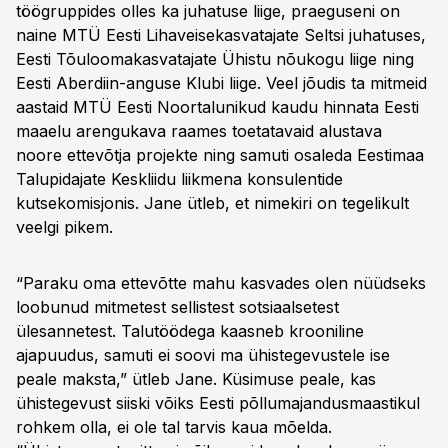
töögruppides olles ka juhatuse liige, praeguseni on
naine MTÜ Eesti Lihaveisekasvatajate Seltsi juhatuses,
Eesti Tõuloomakasvatajate Ühistu nõukogu liige ning
Eesti Aberdiin-anguse Klubi liige. Veel jõudis ta mitmeid
aastaid MTÜ Eesti Noortalunikud kaudu hinnata Eesti
maaelu arengukava raames toetatavaid alustava
noore ettevõtja projekte ning samuti osaleda Eestimaa
Talupidajate Keskliidu liikmena konsulentide
kutsekomisjonis. Jane ütleb, et nimekiri on tegelikult
veelgi pikem.
“Paraku oma ettevõtte mahu kasvades olen nüüdseks
loobunud mitmetest sellistest sotsiaalsetest
ülesannetest. Talutöödega kaasneb krooniline
ajapuudus, samuti ei soovi ma ühistegevustele ise
peale maksta,” ütleb Jane. Küsimuse peale, kas
ühistegevust siiski võiks Eesti põllumajandusmaastikul
rohkem olla, ei ole tal tarvis kaua mõelda.