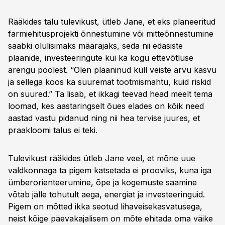
Rääkides talu tulevikust, ütleb Jane, et eks planeeritud
farmiehitusprojekti õnnestumine või mitteõnnestumine
saabki olulisimaks määrajaks, seda nii edasiste
plaanide, investeeringute kui ka kogu ettevõtluse
arengu poolest. “Olen plaaninud küll veiste arvu kasvu
ja sellega koos ka suuremat tootmismahtu, kuid riskid
on suured.” Ta lisab, et ikkagi teevad head meelt tema
loomad, kes aastaringselt õues elades on kõik need
aastad vastu pidanud ning nii hea tervise juures, et
praakloomi talus ei teki.
Tulevikust rääkides ütleb Jane veel, et mõne uue
valdkonnaga ta pigem katsetada ei prooviks, kuna iga
ümberorienteerumine, õpe ja kogemuste saamine
võtab jälle tohutult aega, energiat ja investeeringuid.
Pigem on mõtted ikka seotud lihaveisekasvatusega,
neist kõige päevakajalisem on mõte ehitada oma väike