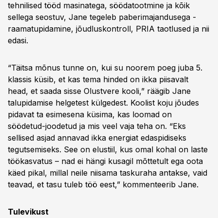
tehnilised tööd masinatega, söödatootmine ja kõik
sellega seostuv, Jane tegeleb paberimajandusega -
raamatupidamine, jõudluskontroll, PRIA taotlused ja nii
edasi.
“Täitsa mõnus tunne on, kui su noorem poeg juba 5.
klassis küsib, et kas tema hinded on ikka piisavalt
head, et saada sisse Olustvere kooli,” räägib Jane
talupidamise helgetest külgedest. Koolist koju jõudes
pidavat ta esimesena küsima, kas loomad on
söödetud-joodetud ja mis veel vaja teha on. “Eks
sellised asjad annavad ikka energiat edaspidiseks
tegutsemiseks. See on elustiil, kus omal kohal on laste
töökasvatus – nad ei hängi kusagil mõttetult ega oota
käed pikal, millal neile niisama taskuraha antakse, vaid
teavad, et tasu tuleb töö eest,” kommenteerib Jane.
Tulevikust