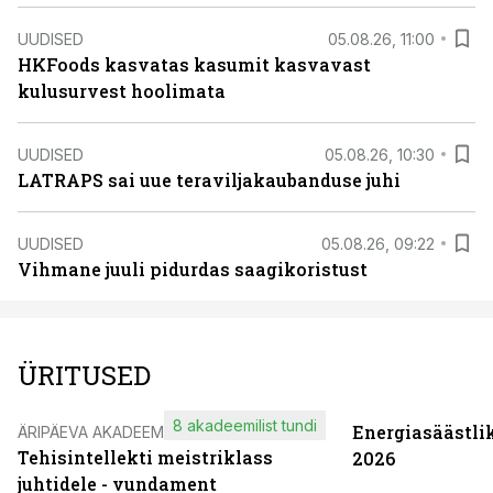
UUDISED
05.08.26, 11:00
HKFoods kasvatas kasumit kasvavast
kulusurvest hoolimata
UUDISED
05.08.26, 10:30
LATRAPS sai uue teraviljakaubanduse juhi
UUDISED
05.08.26, 09:22
Vihmane juuli pidurdas saagikoristust
ÜRITUSED
8 akadeemilist tundi
Energiasäästli
ÄRIPÄEVA AKADEEMIA
Tehisintellekti meistriklass
2026
juhtidele - vundament