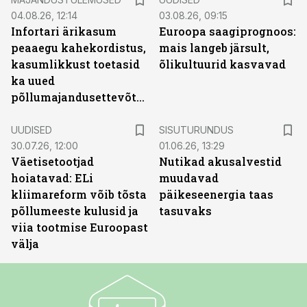
04.08.26, 12:14
03.08.26, 09:15
Infortari ärikasum
Euroopa saagiprognoos:
peaaegu kahekordistus,
mais langeb järsult,
kasumlikkust toetasid
õlikultuurid kasvavad
ka uued
põllumajandusettevõtted
ST
UUDISED
SISUTURUNDUS
30.07.26, 12:00
01.06.26, 13:29
Väetisetootjad
Nutikad akusalvestid
hoiatavad: ELi
muudavad
kliimareform võib tõsta
päikeseenergia taas
põllumeeste kulusid ja
tasuvaks
viia tootmise Euroopast
välja