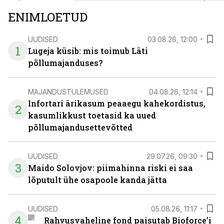
ENIMLOETUD
UUDISED
03.08.26, 12:00
1
Lugeja küsib: mis toimub Läti
põllumajanduses?
MAJANDUSTULEMUSED
04.08.26, 12:14
Infortari ärikasum peaaegu kahekordistus,
2
kasumlikkust toetasid ka uued
põllumajandusettevõtted
UUDISED
29.07.26, 09:30
3
Maido Solovjov: piimahinna riski ei saa
lõputult ühe osapoole kanda jätta
UUDISED
05.08.26, 11:17
4
Rahvusvaheline fond paisutab Bioforce’i