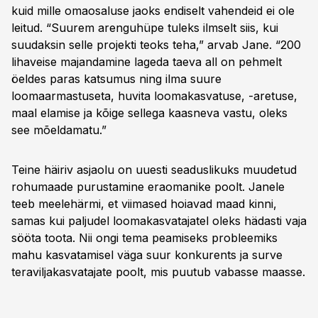
kuid mille omaosaluse jaoks endiselt vahendeid ei ole
leitud. “Suurem arenguhüpe tuleks ilmselt siis, kui
suudaksin selle projekti teoks teha,” arvab Jane. “200
lihaveise majandamine lageda taeva all on pehmelt
öeldes paras katsumus ning ilma suure
loomaarmastuseta, huvita loomakasvatuse, -aretuse,
maal elamise ja kõige sellega kaasneva vastu, oleks
see mõeldamatu.”
Teine häiriv asjaolu on uuesti seaduslikuks muudetud
rohumaade purustamine eraomanike poolt. Janele
teeb meelehärmi, et viimased hoiavad maad kinni,
samas kui paljudel loomakasvatajatel oleks hädasti vaja
sööta toota. Nii ongi tema peamiseks probleemiks
mahu kasvatamisel väga suur konkurents ja surve
teraviljakasvatajate poolt, mis puutub vabasse maasse.