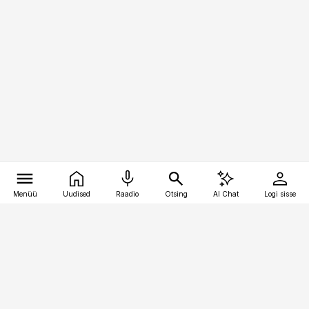
Menüü
Uudised
Raadio
Otsing
AI Chat
Logi sisse
Vana-Lõuna 39/1, 19094 Tallinn
(+372) 667 0111
pollumajandus@pollumajandus.ee