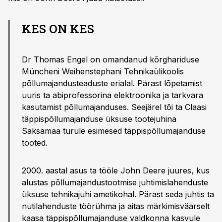
KES ON KES
Dr Thomas Engel on omandanud kõrghariduse
Müncheni Weihenstephani Tehnikaülikoolis
põllumajandusteaduste erialal. Pärast lõpetamist
uuris ta abiprofessorina elektroonika ja tarkvara
kasutamist põllumajanduses. Seejärel tõi ta Claasi
täppispõllumajanduse üksuse tootejuhina
Saksamaa turule esimesed täppispõllumajanduse
tooted.
2000. aastal asus ta tööle John Deere juures, kus
alustas põllumajandustootmise juhtimislahenduste
üksuse tehnikajuhi ametikohal. Pärast seda juhtis ta
nutilahenduste töörühma ja aitas märkimisväärselt
kaasa täppispõllumajanduse valdkonna kasvule