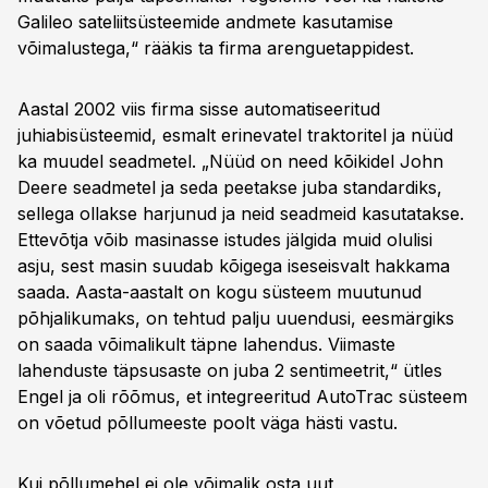
Galileo sateliitsüsteemide andmete kasutamise
võimalustega,“ rääkis ta firma arenguetappidest.
Aastal 2002 viis firma sisse automatiseeritud
juhiabisüsteemid, esmalt erinevatel traktoritel ja nüüd
ka muudel seadmetel. „Nüüd on need kõikidel John
Deere seadmetel ja seda peetakse juba standardiks,
sellega ollakse harjunud ja neid seadmeid kasutatakse.
Ettevõtja võib masinasse istudes jälgida muid olulisi
asju, sest masin suudab kõigega iseseisvalt hakkama
saada. Aasta-aastalt on kogu süsteem muutunud
põhjalikumaks, on tehtud palju uuendusi, eesmärgiks
on saada võimalikult täpne lahendus. Viimaste
lahenduste täpsusaste on juba 2 sentimeetrit,“ ütles
Engel ja oli rõõmus, et integreeritud AutoTrac süsteem
on võetud põllumeeste poolt väga hästi vastu.
Kui põllumehel ei ole võimalik osta uut,