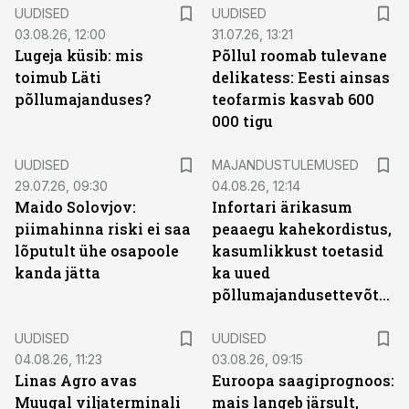
UUDISED
UUDISED
03.08.26, 12:00
31.07.26, 13:21
Lugeja küsib: mis
Põllul roomab tulevane
toimub Läti
delikatess: Eesti ainsas
põllumajanduses?
teofarmis kasvab 600
000 tigu
UUDISED
MAJANDUSTULEMUSED
29.07.26, 09:30
04.08.26, 12:14
Maido Solovjov:
Infortari ärikasum
piimahinna riski ei saa
peaaegu kahekordistus,
lõputult ühe osapoole
kasumlikkust toetasid
kanda jätta
ka uued
põllumajandusettevõtted
UUDISED
UUDISED
04.08.26, 11:23
03.08.26, 09:15
Linas Agro avas
Euroopa saagiprognoos:
Muugal viljaterminali
mais langeb järsult,