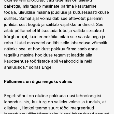
üksnes tehnoloogias, vaid tegemist on täieliku
paketiga, mis tagab masinate parima kasutamise
tööaja, üleüldise masina jõudluse ja kütusesäästlikkuse
suhtes. Samal ajal võimaldab see ettevõtet paremini
juhtida, sest kogub ja säilitab vajalikke andmeid. See
aitab põllumehel lihtsustada tööd ja vältida seisakuid
kõrghooajal, kuid ennekõike aitab see säästa aega ja
raha. Uutel masinatel on läbi selle lahenduse võimalik
näiteks see, et hooldust pakkuv firma saab enne
tegeliku masina hoolduse tegemist laadida alla
kaugteenuse tööriistade abil veakoodid ja neid
analüüsida,“ sõnas Engel.
Põllumees on digiarenguks valmis
Engeli sõnul on oluline pakkuda uusi tehnoloogilisi
lahendusi siis, kui turg on selleks valmis ja tundub, et
ollakse. „Hetkel teeme suurt tööd integreeritud