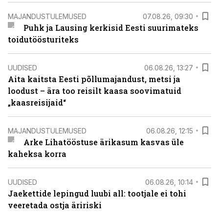
MAJANDUSTULEMUSED
07.08.26, 09:30
Puhk ja Lausing kerkisid Eesti suurimateks
toidutöösturiteks
UUDISED
06.08.26, 13:27
Aita kaitsta Eesti põllumajandust, metsi ja
loodust – ära too reisilt kaasa soovimatuid
„kaasreisijaid“
MAJANDUSTULEMUSED
06.08.26, 12:15
Arke Lihatööstuse ärikasum kasvas üle
kaheksa korra
UUDISED
06.08.26, 10:14
Jaekettide lepingud luubi all: tootjale ei tohi
veeretada ostja äririski