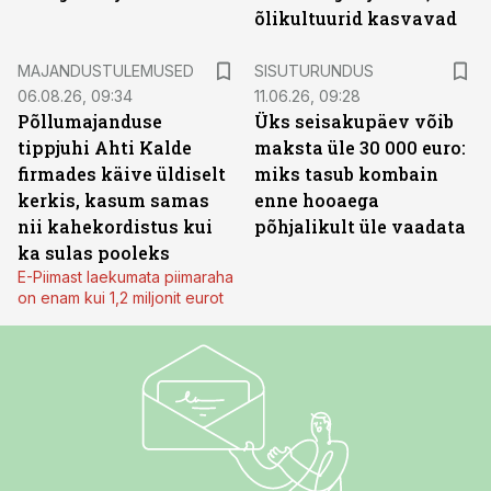
õlikultuurid kasvavad
ST
MAJANDUSTULEMUSED
SISUTURUNDUS
06.08.26, 09:34
11.06.26, 09:28
Põllumajanduse
Üks seisakupäev võib
tippjuhi Ahti Kalde
maksta üle 30 000 euro:
firmades käive üldiselt
miks tasub kombain
kerkis, kasum samas
enne hooaega
nii kahekordistus kui
põhjalikult üle vaadata
ka sulas pooleks
E-Piimast laekumata piimaraha
on enam kui 1,2 miljonit eurot