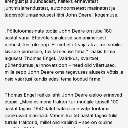
arengust ja suundadest, näiteks erinevatest
juhtimislahendustest, autonoomsetest masinatest ja
täppispõllumajandusest läbi John Deere’i kogemuse.
„Põllutöömasinate tootja John Deere on juba 180
aastat vana. Ettevõte sai alguse samanimelisest
mehest, kes oli sepp. Et mehel oli vaja atra, mis sobiks
kivisele pinnasele, tuli tal see ise teha,“ rääkis firma
algusest Thomas Engel. „Väärikus, kvaliteet,
pühendumus ja innovatsioon – need olid väärtused,
mille sepp John Deere oma tegevuses aluseks võttis ja
neid väärtusi kandis edasi tema loodud firma.“
Thomas Engel rääkis lahti John Deere ajaloo erinevad
etapid. „Meie esimene traktor tuli müügile täpselt 100
aastat tagasi. 1940datel hakkasime välja töötama
iseliikuvaid masinaid. Vähem kui 50 aastat tagasi tulid
turule traktorid, millel olid kabiinid – see on oluline