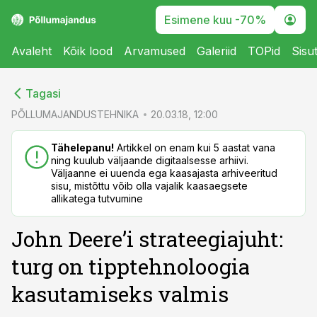
Esimene kuu -70%
Avaleht
Kõik lood
Arvamused
Galeriid
TOPid
Sisu
cebook
cebook
Tagasi
Twitter)
Twitter)
PÕLLUMAJANDUSTEHNIKA
20.03.18, 12:00
kedIn
kedIn
Tähelepanu!
Artikkel on enam kui 5 aastat vana
ning kuulub väljaande digitaalsesse arhiivi.
ail
ail
Väljaanne ei uuenda ega kaasajasta arhiveeritud
sisu, mistõttu võib olla vajalik kaasaegsete
k
k
allikatega tutvumine
John Deere’i strateegiajuht:
turg on tipptehnoloogia
kasutamiseks valmis