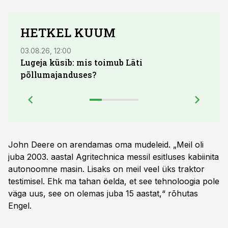
HETKEL KUUM
03.08.26, 12:00
29.07
Lugeja küsib: mis toimub Läti
Maid
põllumajanduses?
lõpu
John Deere on arendamas oma mudeleid. „Meil oli
juba 2003. aastal Agritechnica messil esitluses kabiinita
autonoomne masin. Lisaks on meil veel üks traktor
testimisel. Ehk ma tahan öelda, et see tehnoloogia pole
väga uus, see on olemas juba 15 aastat,“ rõhutas
Engel.