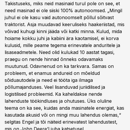
Takistuseks, miks neid masinaid turul pole on see, et
need masinad ei ole siiski 100% autonoomsed. „Mingil
juhul ei ole kasu vaid autonoomselt põllul sõitvast
traktorist. Asja muudavad keeruliseks haakeriistad, mis
võivad kuhugi kinni jääda või katki minna. Kulud, mida
hoiame kokku juhi ja kabiini ära kaotamisel, ei korva
kulusid, mille peame tegema erinevatele anduritele ja
lisaseadmetele. Need olid kulukad 10 aastat tagasi,
praegu on nende hinnad õnneks odavamaks
muutunud. Odavnenud on ka tarkvara. Samas on
probleem, et enamus andureid on mõeldud
sõiduautodele ja need ei tööta iga ilmaga
põllumajanduses. Veel lisanduvad juriidilised ja
logistilised probleemid. Ka kaheldakse nende
lahenduste töökindluses ja ohutuses. Üks oluline
teema on ka see, kuidas anda masinatele energiat, kas
kasutada akusid või on mingi muu lahendus olemas,“
selgitas Engel ja tõi näiteid erinevatest lahendustest,
mis on John Deere’l juba katsetusel.