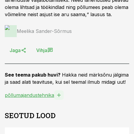
lahenduste väljatöötamiseks. Need lahendused peavad
olema lihtsad ja töökindlad ning põllumees peab olema
võimeline neist asjust ise aru saama,“ lausus ta.
Meelika Sander-Sõrmus
Jaga
Vihja
See teema pakub huvi?
Hakka neid märksõnu jälgima
ja saad alati teavituse, kui sel teemal ilmub midagi uut!
põllumajandustehnika
SEOTUD LOOD