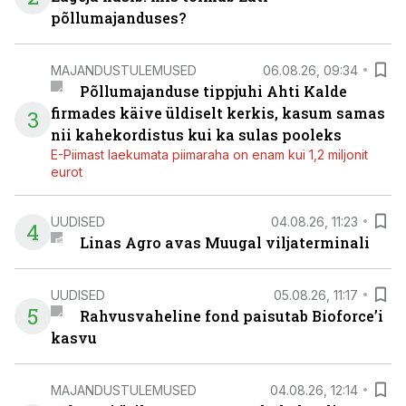
põllumajanduses?
MAJANDUSTULEMUSED
06.08.26, 09:34
Põllumajanduse tippjuhi Ahti Kalde
firmades käive üldiselt kerkis, kasum samas
3
nii kahekordistus kui ka sulas pooleks
E-Piimast laekumata piimaraha on enam kui 1,2 miljonit
eurot
UUDISED
04.08.26, 11:23
4
Linas Agro avas Muugal viljaterminali
UUDISED
05.08.26, 11:17
5
Rahvusvaheline fond paisutab Bioforce’i
kasvu
MAJANDUSTULEMUSED
04.08.26, 12:14