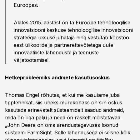
Euroopas.
Alates 2015. aastast on ta Euroopa tehnoloogilise
innovatsiooni keskuse tehnoloogilise innovatsiooni
strateegia üksuse juhataja ning vastutab koostöö
eest ülikoolide ja partnerettevõtetega uute
innovaatiliste lahenduste ja teenuste
väljatöötamisel.
Hetkeprobleemiks andmete kasutusoskus
Thomas Engel rõhutas, et kui me kasutame juba
tipptehnikat, siis üheks murekohaks on siin oskus
kasutada erinevatelt süsteemidelt saadud andmeid,
mida on liiga palju ja need on raskelt mõistetavad.
„John Deere on oma arendustegevuses loonud
süsteemi FarmSight. Selle lahendusega ei seisne kõik