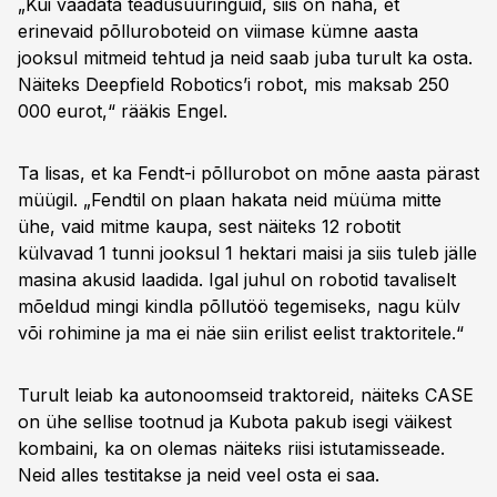
„Kui vaadata teadusuuringuid, siis on näha, et
erinevaid põlluroboteid on viimase kümne aasta
jooksul mitmeid tehtud ja neid saab juba turult ka osta.
Näiteks Deepfield Robotics’i robot, mis maksab 250
000 eurot,“ rääkis Engel.
Ta lisas, et ka Fendt-i põllurobot on mõne aasta pärast
müügil. „Fendtil on plaan hakata neid müüma mitte
ühe, vaid mitme kaupa, sest näiteks 12 robotit
külvavad 1 tunni jooksul 1 hektari maisi ja siis tuleb jälle
masina akusid laadida. Igal juhul on robotid tavaliselt
mõeldud mingi kindla põllutöö tegemiseks, nagu külv
või rohimine ja ma ei näe siin erilist eelist traktoritele.“
Turult leiab ka autonoomseid traktoreid, näiteks CASE
on ühe sellise tootnud ja Kubota pakub isegi väikest
kombaini, ka on olemas näiteks riisi istutamisseade.
Neid alles testitakse ja neid veel osta ei saa.