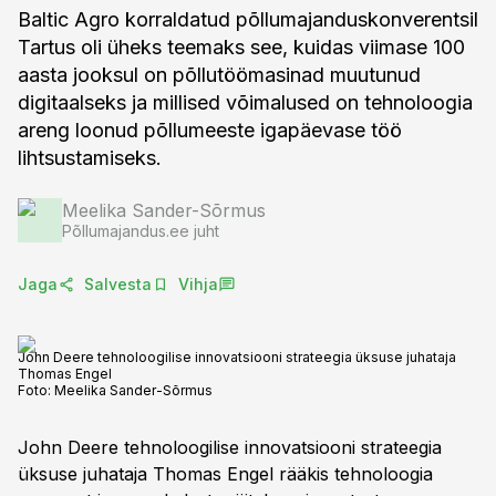
Baltic Agro korraldatud põllumajanduskonverentsil
Tartus oli üheks teemaks see, kuidas viimase 100
aasta jooksul on põllutöömasinad muutunud
digitaalseks ja millised võimalused on tehnoloogia
areng loonud põllumeeste igapäevase töö
lihtsustamiseks.
Meelika Sander-Sõrmus
Põllumajandus.ee juht
Jaga
Salvesta
Vihja
John Deere tehnoloogilise innovatsiooni strateegia üksuse juhataja
Thomas Engel
Foto:
Meelika Sander-Sõrmus
John Deere tehnoloogilise innovatsiooni strateegia
üksuse juhataja Thomas Engel rääkis tehnoloogia