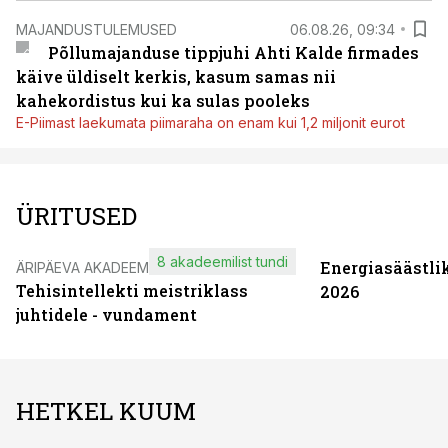
MAJANDUSTULEMUSED
06.08.26, 09:34
Põllumajanduse tippjuhi Ahti Kalde firmades
käive üldiselt kerkis, kasum samas nii
kahekordistus kui ka sulas pooleks
E-Piimast laekumata piimaraha on enam kui 1,2 miljonit eurot
ÜRITUSED
8 akadeemilist tundi
Energiasäästli
ÄRIPÄEVA AKADEEMIA
Tehisintellekti meistriklass
2026
juhtidele - vundament
HETKEL KUUM