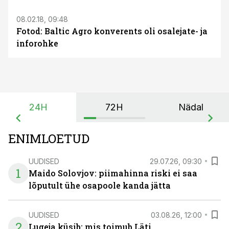
08.02.18, 09:48
Fotod: Baltic Agro konverents oli osalejate- ja
inforohke
24H
72H
Nädal
ENIMLOETUD
UUDISED
29.07.26, 09:30
1
Maido Solovjov: piimahinna riski ei saa
lõputult ühe osapoole kanda jätta
UUDISED
03.08.26, 12:00
2
Lugeja küsib: mis toimub Läti