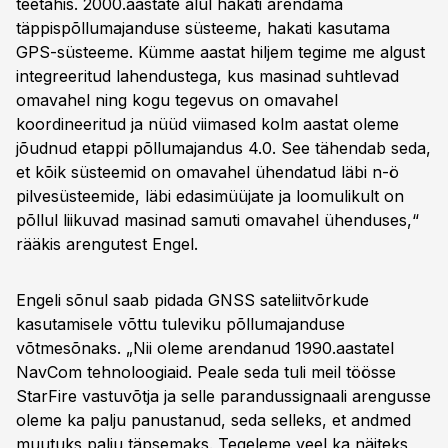
teetähis. 2000.aastate alul hakati arendama
täppispõllumajanduse süsteeme, hakati kasutama
GPS-süsteeme. Kümme aastat hiljem tegime me algust
integreeritud lahendustega, kus masinad suhtlevad
omavahel ning kogu tegevus on omavahel
koordineeritud ja nüüd viimased kolm aastat oleme
jõudnud etappi põllumajandus 4.0. See tähendab seda,
et kõik süsteemid on omavahel ühendatud läbi n-ö
pilvesüsteemide, läbi edasimüüjate ja loomulikult on
põllul liikuvad masinad samuti omavahel ühenduses,“
rääkis arengutest Engel.
Engeli sõnul saab pidada GNSS sateliitvõrkude
kasutamisele võttu tuleviku põllumajanduse
võtmesõnaks. „Nii oleme arendanud 1990.aastatel
NavCom tehnoloogiaid. Peale seda tuli meil töösse
StarFire vastuvõtja ja selle parandussignaali arengusse
oleme ka palju panustanud, seda selleks, et andmed
muutuks palju täpsemaks. Tegeleme veel ka näiteks