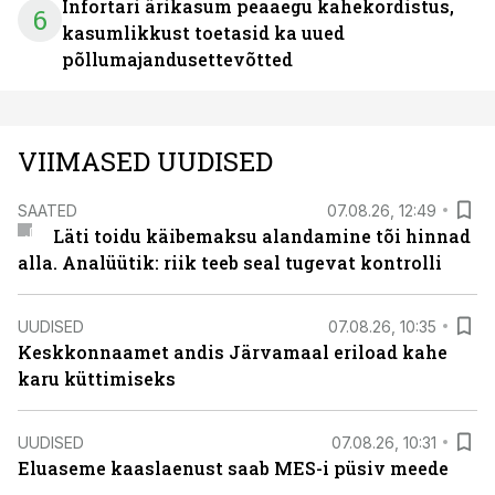
Infortari ärikasum peaaegu kahekordistus,
6
kasumlikkust toetasid ka uued
põllumajandusettevõtted
VIIMASED UUDISED
SAATED
07.08.26, 12:49
Läti toidu käibemaksu alandamine tõi hinnad
alla. Analüütik: riik teeb seal tugevat kontrolli
UUDISED
07.08.26, 10:35
Keskkonnaamet andis Järvamaal eriload kahe
karu küttimiseks
UUDISED
07.08.26, 10:31
Eluaseme kaaslaenust saab MES-i püsiv meede