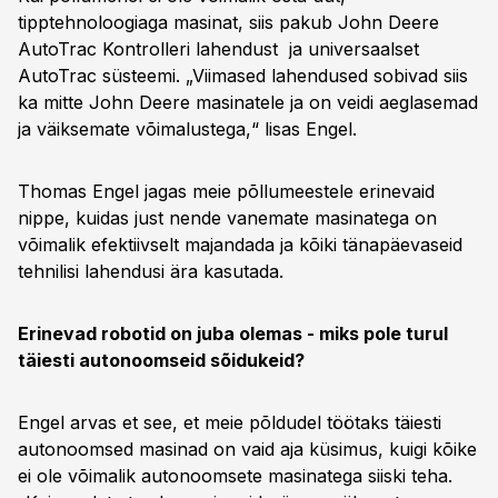
tipptehnoloogiaga masinat, siis pakub John Deere
AutoTrac Kontrolleri lahendust ja universaalset
AutoTrac süsteemi. „Viimased lahendused sobivad siis
ka mitte John Deere masinatele ja on veidi aeglasemad
ja väiksemate võimalustega,“ lisas Engel.
Thomas Engel jagas meie põllumeestele erinevaid
nippe, kuidas just nende vanemate masinatega on
võimalik efektiivselt majandada ja kõiki tänapäevaseid
tehnilisi lahendusi ära kasutada.
Erinevad robotid on juba olemas - miks pole turul
täiesti autonoomseid sõidukeid?
Engel arvas et see, et meie põldudel töötaks täiesti
autonoomsed masinad on vaid aja küsimus, kuigi kõike
ei ole võimalik autonoomsete masinatega siiski teha.