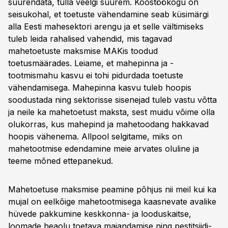
suurendata, tulla veelgi suurem. Koostöökogu on
seisukohal, et toetuste vähendamine seab küsimärgi
alla Eesti mahesektori arengu ja et selle vältimiseks
tuleb leida rahalised vahendid, mis tagavad
mahetoetuste maksmise MAKis toodud
toetusmäärades. Leiame, et mahepinna ja -
tootmismahu kasvu ei tohi pidurdada toetuste
vähendamisega. Mahepinna kasvu tuleb hoopis
soodustada ning sektorisse sisenejad tuleb vastu võtta
ja neile ka mahetoetust maksta, sest muidu võime olla
olukorras, kus mahepind ja mahetoodang hakkavad
hoopis vähenema. Allpool selgitame, miks on
mahetootmise edendamine meie arvates oluline ja
teeme mõned ettepanekud.
Mahetoetuse maksmise peamine põhjus nii meil kui ka
mujal on eelkõige mahetootmisega kaasnevate avalike
hüvede pakkumine keskkonna- ja looduskaitse,
loomade heaolu toetava majandamise ning pestitsiidi-