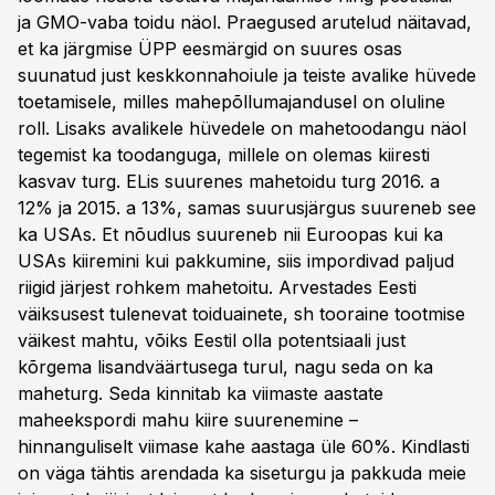
ja GMO-vaba toidu näol. Praegused arutelud näitavad,
et ka järgmise ÜPP eesmärgid on suures osas
suunatud just keskkonnahoiule ja teiste avalike hüvede
toetamisele, milles mahepõllumajandusel on oluline
roll. Lisaks avalikele hüvedele on mahetoodangu näol
tegemist ka toodanguga, millele on olemas kiiresti
kasvav turg. ELis suurenes mahetoidu turg 2016. a
12% ja 2015. a 13%, samas suurusjärgus suureneb see
ka USAs. Et nõudlus suureneb nii Euroopas kui ka
USAs kiiremini kui pakkumine, siis impordivad paljud
riigid järjest rohkem mahetoitu. Arvestades Eesti
väiksusest tulenevat toiduainete, sh tooraine tootmise
väikest mahtu, võiks Eestil olla potentsiaali just
kõrgema lisandväärtusega turul, nagu seda on ka
maheturg. Seda kinnitab ka viimaste aastate
maheekspordi mahu kiire suurenemine –
hinnanguliselt viimase kahe aastaga üle 60%. Kindlasti
on väga tähtis arendada ka siseturgu ja pakkuda meie