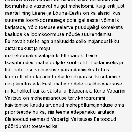
loomühikule vastaval hulgal maheloomi. Kuigi eriti just
saartel ning Lääne-ja Lõuna-Eestis on ka alasid, kus
suurema loomkoormusega pole igal aastal võimalik
karjatada, võib toetuse eelarve puudujäägi kontekstis
kaaluda ka loomkoormuse nõude suurendamist.
Eelnevalt tuleks aga analüüsida selle majanduslikku
otstarbekust ja mõju
maheloomakasvatajatele.Ettepanek: Leida
lisavahendeid mahetootjate kontrolli tõhustamiseks ja
laboratoorse võimekuse parandamiseks.Tõhus
kontroll aitab tagada toetuste sihipärase kasutamise
ning kindlustada Eesti mahetoodete usaldusväärsuse
nii kohalikul kui ka välisturul.Ettepanek: Kuna Vabariigi
Valitsus on mahemajanduse tervikprogrammi
käivitamise kaudu arvanud mahepõllumajanduse oma
prioriteetide hulka, siis teeme ettepaneku arutada
ülaltoodud teemasid Vabariigi Valitsuses.
Eeltoodud
pöördumist toetavad ka: