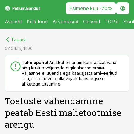
Esimene kuu -70%
Avaleht
Kõik lood
Arvamused
Galeriid
TOPid
Sisu
cebook
cebook
Tagasi
Twitter)
Twitter)
02.04.18, 11:00
kedIn
kedIn
Tähelepanu!
Artikkel on enam kui 5 aastat vana
ning kuulub väljaande digitaalsesse arhiivi.
ail
ail
Väljaanne ei uuenda ega kaasajasta arhiveeritud
sisu, mistõttu võib olla vajalik kaasaegsete
k
k
allikatega tutvumine
Toetuste vähendamine
peatab Eesti mahetootmise
arengu