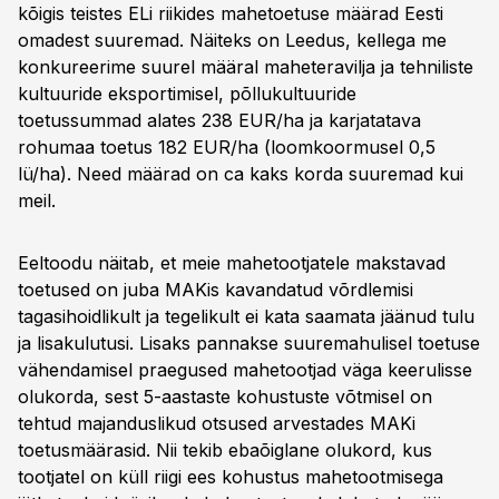
kõigis teistes ELi riikides mahetoetuse määrad Eesti
omadest suuremad. Näiteks on Leedus, kellega me
konkureerime suurel määral maheteravilja ja tehniliste
kultuuride eksportimisel, põllukultuuride
toetussummad alates 238 EUR/ha ja karjatatava
rohumaa toetus 182 EUR/ha (loomkoormusel 0,5
lü/ha). Need määrad on ca kaks korda suuremad kui
meil.
Eeltoodu näitab, et meie mahetootjatele makstavad
toetused on juba MAKis kavandatud võrdlemisi
tagasihoidlikult ja tegelikult ei kata saamata jäänud tulu
ja lisakulutusi. Lisaks pannakse suuremahulisel toetuse
vähendamisel praegused mahetootjad väga keerulisse
olukorda, sest 5-aastaste kohustuste võtmisel on
tehtud majanduslikud otsused arvestades MAKi
toetusmäärasid. Nii tekib ebaõiglane olukord, kus
tootjatel on küll riigi ees kohustus mahetootmisega