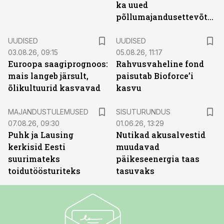
ka uued
põllumajandusettevõtted
UUDISED
UUDISED
03.08.26, 09:15
05.08.26, 11:17
Euroopa saagiprognoos:
Rahvusvaheline fond
mais langeb järsult,
paisutab Bioforce’i
õlikultuurid kasvavad
kasvu
ST
MAJANDUSTULEMUSED
SISUTURUNDUS
07.08.26, 09:30
01.06.26, 13:29
Puhk ja Lausing
Nutikad akusalvestid
kerkisid Eesti
muudavad
suurimateks
päikeseenergia taas
toidutöösturiteks
tasuvaks