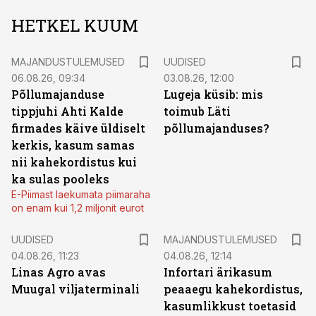
HETKEL KUUM
MAJANDUSTULEMUSED
UUDISED
06.08.26, 09:34
03.08.26, 12:00
Põllumajanduse
Lugeja küsib: mis
tippjuhi Ahti Kalde
toimub Läti
firmades käive üldiselt
põllumajanduses?
kerkis, kasum samas
nii kahekordistus kui
ka sulas pooleks
E-Piimast laekumata piimaraha
on enam kui 1,2 miljonit eurot
UUDISED
MAJANDUSTULEMUSED
04.08.26, 11:23
04.08.26, 12:14
Linas Agro avas
Infortari ärikasum
Muugal viljaterminali
peaaegu kahekordistus,
kasumlikkust toetasid