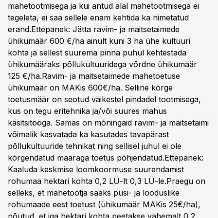
mahetootmisega ja kui antud alal mahetootmisega ei
tegeleta, ei saa sellele enam kehtida ka nimetatud
erand.Ettepanek: Jätta ravim- ja maitsetaimede
ühikumäär 600 €/ha ainult kuni 3 ha ühe kultuuri
kohta ja sellest suurema pinna puhul kehtestada
ühikumääraks põllukultuuridega võrdne ühikumäär
125 €/ha.Ravim- ja maitsetaimede mahetoetuse
ühikumäär on MAKis 600€/ha. Selline kõrge
toetusmäär on seotud väikestel pindadel tootmisega,
kus on tegu eritehnika ja/või suures mahus
käsitsitööga. Samas on mõningaid ravim- ja maitsetaimi
võimalik kasvatada ka kasutades tavapärast
põllukultuuride tehnikat ning sellisel juhul ei ole
kõrgendatud määraga toetus põhjendatud.Ettepanek:
Kaaluda keskmise loomkoormuse suurendamist
rohumaa hektari kohta 0,2 LÜ-lt 0,3 LÜ-le.Praegu on
selleks, et mahetootja saaks püsi- ja looduslike
rohumaade eest toetust (ühikumäär MAKis 25€/ha),
nõutud, et iga hektari kohta peetakse vähemalt 0,2