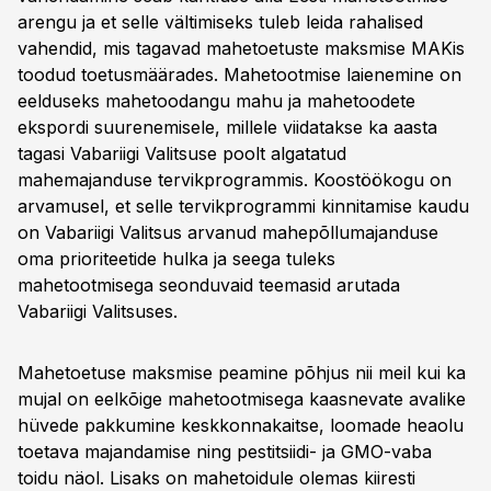
arengu ja et selle vältimiseks tuleb leida rahalised
vahendid, mis tagavad mahetoetuste maksmise MAKis
toodud toetusmäärades. Mahetootmise laienemine on
eelduseks mahetoodangu mahu ja mahetoodete
ekspordi suurenemisele, millele viidatakse ka aasta
tagasi Vabariigi Valitsuse poolt algatatud
mahemajanduse tervikprogrammis. Koostöökogu on
arvamusel, et selle tervikprogrammi kinnitamise kaudu
on Vabariigi Valitsus arvanud mahepõllumajanduse
oma prioriteetide hulka ja seega tuleks
mahetootmisega seonduvaid teemasid arutada
Vabariigi Valitsuses.
Mahetoetuse maksmise peamine põhjus nii meil kui ka
mujal on eelkõige mahetootmisega kaasnevate avalike
hüvede pakkumine keskkonnakaitse, loomade heaolu
toetava majandamise ning pestitsiidi- ja GMO-vaba
toidu näol. Lisaks on mahetoidule olemas kiiresti