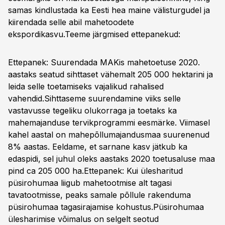
samas kindlustada ka Eesti hea maine välisturgudel ja
kiirendada selle abil mahetoodete
ekspordikasvu.
Teeme järgmised ettepanekud:
Ettepanek: Suurendada MAKis mahetoetuse 2020.
aastaks seatud sihttaset vähemalt 205 000 hektarini ja
leida selle toetamiseks vajalikud rahalised
vahendid.Sihttaseme suurendamine viiks selle
vastavusse tegeliku olukorraga ja toetaks ka
mahemajanduse tervikprogrammi eesmärke. Viimasel
kahel aastal on mahepõllumajandusmaa suurenenud
8% aastas. Eeldame, et sarnane kasv jätkub ka
edaspidi, sel juhul oleks aastaks 2020 toetusaluse maa
pind ca 205 000 ha.Ettepanek: Kui ülesharitud
püsirohumaa liigub mahetootmise alt tagasi
tavatootmisse, peaks samale põllule rakenduma
püsirohumaa tagasirajamise kohustus.Püsirohumaa
ülesharimise võimalus on selgelt seotud