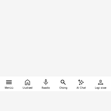
Menüü
Uudised
Raadio
Otsing
AI Chat
Logi sisse
Vana-Lõuna 39/1, 19094 Tallinn