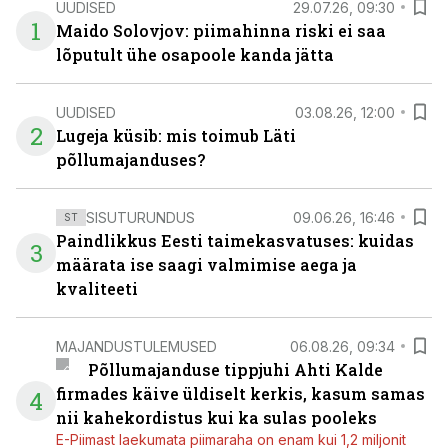
UUDISED
29.07.26, 09:30
1
Maido Solovjov: piimahinna riski ei saa
lõputult ühe osapoole kanda jätta
UUDISED
03.08.26, 12:00
2
Lugeja küsib: mis toimub Läti
põllumajanduses?
SISUTURUNDUS
09.06.26, 16:46
ST
Paindlikkus Eesti taimekasvatuses: kuidas
3
määrata ise saagi valmimise aega ja
kvaliteeti
MAJANDUSTULEMUSED
06.08.26, 09:34
Põllumajanduse tippjuhi Ahti Kalde
firmades käive üldiselt kerkis, kasum samas
4
nii kahekordistus kui ka sulas pooleks
E-Piimast laekumata piimaraha on enam kui 1,2 miljonit