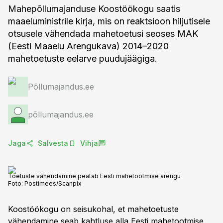
Mahepõllumajanduse Koostöökogu saatis
maaeluministrile kirja, mis on reaktsioon hiljutisele
otsusele vähendada mahetoetusi seoses MAK
(Eesti Maaelu Arengukava) 2014–2020
mahetoetuste eelarve puudujäägiga.
Põllumajandus.ee
põllumajandus.ee
Jaga
Salvesta
Vihja
Toetuste vähendamine peatab Eesti mahetootmise arengu
Foto:
Postimees/Scanpix
Koostöökogu on seisukohal, et mahetoetuste
vähendamine seab kahtluse alla Eesti mahetootmise