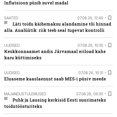
Inflatsioon püsib suvel madal
SAATED
07.08.26, 12:49
Läti toidu käibemaksu alandamine tõi hinnad
alla. Analüütik: riik teeb seal tugevat kontrolli
UUDISED
07.08.26, 10:35
Keskkonnaamet andis Järvamaal eriload kahe
karu küttimiseks
UUDISED
07.08.26, 10:31
Eluaseme kaaslaenust saab MES-i püsiv meede
MAJANDUSTULEMUSED
07.08.26, 09:30
Puhk ja Lausing kerkisid Eesti suurimateks
toidutöösturiteks