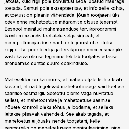
jätkata, kuid riigil pole kohustust seda lubatud määraga
toetada. Samuti pole aktsepteeritav, et info selle kohta,
et toetust on plaanis vähendada, jõuab tootjateni üks
päev enne mahetoetuse määramise otsuse tegemist.
Eespool mainitud mahemajanduse tervikprogrammi
käivitumine andis tootjatele selge signaali, et
mahepõllumajanduse näol on tegemist ühe olulise
riigipoolse prioriteediga ja tervikprogrammi eesmärgile
vastukäiva otsuse tegemine tekitab tootjates edasise
arendamise suhtes suure ebakindluse.
Mahesektor on ka mures, et mahetootjate kohta levib
kuvand, et nad tegelevad mahetootmisega vaid toetuse
saamise eesmärgil. Seetõttu oleme väga huvitatud
sellest, et mahetootmise ja mahetoetuse saamise
nõuete kontroll oleks tõhus ja loodame, et selleks
leitakse piisavalt vahendeid. See aitab tagada, et
mahetoetus ei jõuaks nende tootjateni, kelle
eesmärgiks on mahetoetusega manipuleerimine, ning