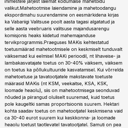
inimestele järjest laiemat kodumaise mahetoidu
valikut.Mahetootmise laiendamine ja mahetoodangu
ekspordimahu suurendamine on eesmärkidena kirjas
ka Vabariigi Valitsuse poolt aasta tagasi algatatud ja
selle aasta veebruaris valitsuse majandusarengu
komisjonis heaks kiidetud mahemajanduse
tervikprogrammis.Praeguses MAKis kehtestatud
toetusmäärad mahetootmisele on keskmiselt tunduvalt
väiksemad kui eelmisel MAKi perioodil, nt lihaveise- ja
lambakasvatajate toetus on 30-40% väiksem, väiksem
on toetus ka põllukultuuride kasvatamisel. Kui võrrelda
mahetoetuse ja tavatootjatele makstavate toetuste
määrasid MAKis (nt KSM, veekaitse, KSA, KSK,
loomade heaolu), siis on mahetootmisega seonduvad
nõuded ja piirangud oluliselt suuremad, kuid toetus
pole kaugeltki samas proportsioonis suurem. Hektari
kohta saadav toetus on mahetootjatel keskmisena vaid
ca 30-40 eurot suurem kui keskkonna- ja loomade
heaolu toetust taotlevatel tavatootjatel. Samuti on pea