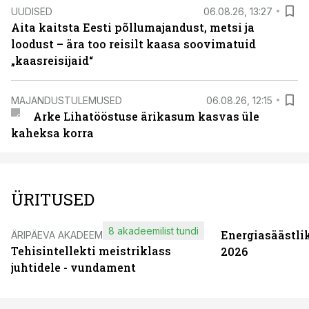
UUDISED
06.08.26, 13:27
Aita kaitsta Eesti põllumajandust, metsi ja
loodust – ära too reisilt kaasa soovimatuid
„kaasreisijaid“
MAJANDUSTULEMUSED
06.08.26, 12:15
Arke Lihatööstuse ärikasum kasvas üle
kaheksa korra
ÜRITUSED
8 akadeemilist tundi
Energiasäästli
ÄRIPÄEVA AKADEEMIA
Tehisintellekti meistriklass
2026
juhtidele - vundament