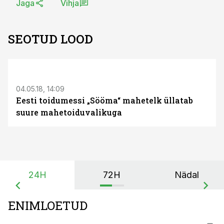
Jaga
Vihja
SEOTUD LOOD
S
04.05.18, 14:09
Eesti toidumessi „Sööma“ mahetelk üllatab
suure mahetoiduvalikuga
24H
72H
Nädal
ENIMLOETUD