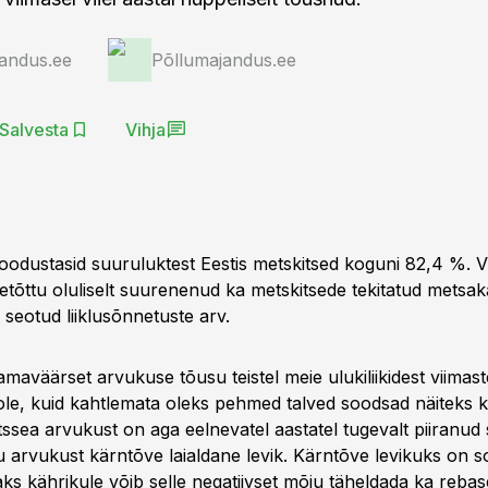
andus.ee
Põllumajandus.ee
Salvesta
Vihja
oodustasid suuruluktest Eestis metskitsed koguni 82,4 %. V
etõttu oluliselt suurenenud ka metskitsede tekitatud metsak
seotud liiklusõnnetuste arv.
maväärset arvukuse tõusu teistel meie ulukiliikidest viimast
 ole, kuid kahtlemata oleks pehmed talved soodsad näiteks k
tssea arvukust on aga eelnevatel aastatel tugevalt piiranud 
u arvukust kärntõve laialdane levik. Kärntõve levikuks on s
aks kährikule võib selle negatiivset mõju täheldada ka rebas