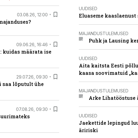
UUDISED
03.08.26, 12:00
Eluaseme kaaslaenust 
umajanduses?
MAJANDUSTULEMUSED
Puhk ja Lausing ke
09.06.26, 16:46
: kuidas määrata ise
UUDISED
Aita kaitsta Eesti põllu
kaasa soovimatuid „kaa
29.07.26, 09:30
 saa lõputult ühe
MAJANDUSTULEMUSED
Arke Lihatööstuse 
07.08.26, 09:30
UUDISED
 suurimateks
Jaekettide lepingud luub
äririski