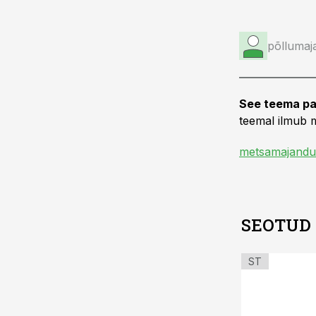
põllumaj
See teema pa
teemal ilmub m
metsamajandu
SEOTUD
ST