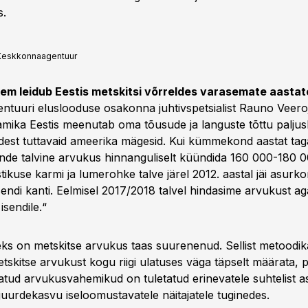
s.
Keskkonnaagentuur
hkem leidub Eestis metskitsi võrreldes varasemate aasta
tuuri eluslooduse osakonna juhtivspetsialist Rauno Veeroj
ika Eestis meenutab oma tõusude ja languste tõttu paljus
dest tuttavaid ameerika mägesid. Kui kümmekond aastat tag
nde talvine arvukus hinnanguliselt küündida 160 000-180 00
estikuse karmi ja lumerohke talve järel 2012. aastal jäi asur
endi kanti. Eelmisel 2017/2018 talvel hindasime arvukust ag
sendile.“
eks on metskitse arvukus taas suurenenud. Sellist metoodik
tskitse arvukust kogu riigi ulatuses väga täpselt määrata, p
tatud arvukusvahemikud on tuletatud erinevatele suhtelist a
juurdekasvu iseloomustavatele näitajatele tuginedes.