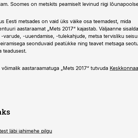
alam. Soomes on metskits peamiselt levinud riigi lõunapools
us Eesti metsades on vaid üks väike osa teemadest, mida
tuuri aastaraamat „Mets 2017“ kajastab. Väljaanne sisalda
-varude, -uuendamise, -tulekahjude, metsa tervisliku seisun
eiramisega seonduvaid peatükke ning teavet metsaga seotud
a teadusest.
 võimalik aastaraamatuga „Mets 2017“ tutvuda
Keskkonnaa
aks
test läbi jahimehe pilgu