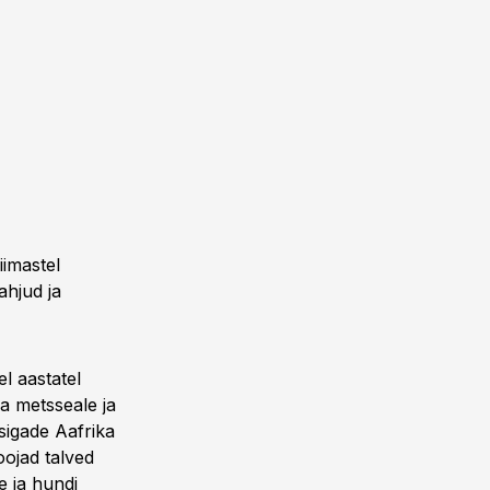
iimastel
ahjud ja
el aastatel
a metsseale ja
sigade Aafrika
oojad talved
e ja hundi