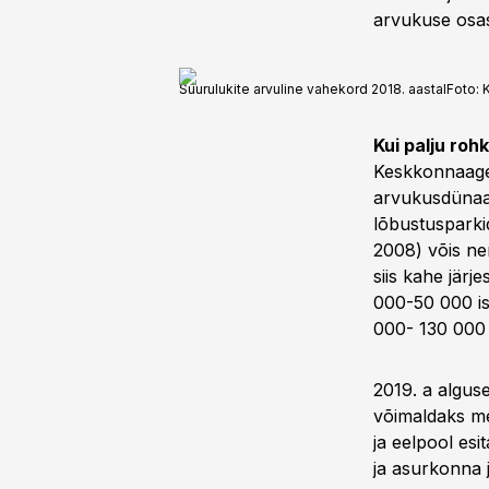
arvukuse osa
Suurulukite arvuline vahekord 2018. aastal
Foto:
Kui palju ro
Keskkonnaagen
arvukusdünaam
lõbustusparki
2008) võis ne
siis kahe järj
000-50 000 is
000- 130 000 i
2019. a algus
võimaldaks me
ja eelpool esi
ja asurkonna 