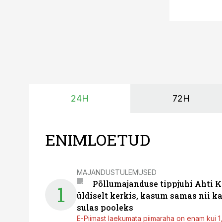
24H
72H
ENIMLOETUD
MAJANDUSTULEMUSED
Põllumajanduse tippjuhi Ahti K
1
üldiselt kerkis, kasum samas nii k
sulas pooleks
E-Piimast laekumata piimaraha on enam kui 1,2