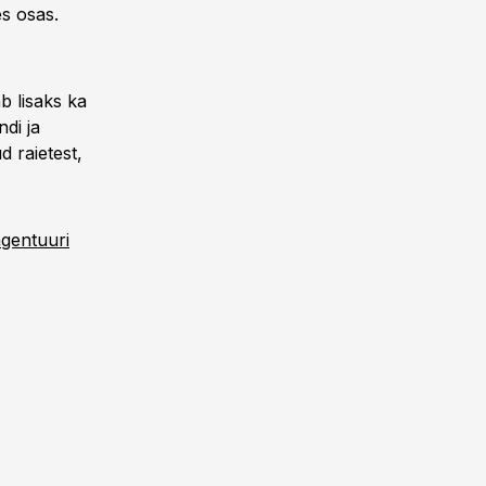
es osas.
b lisaks ka
di ja
 raietest,
gentuuri