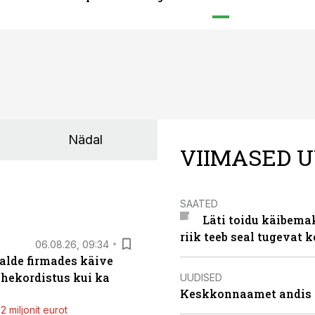
Nädal
VIIMASED U
SAATED
Läti toidu käibema
riik teeb seal tugevat k
06.08.26, 09:34
alde firmades käive
ahekordistus kui ka
UUDISED
Keskkonnaamet andis J
 miljonit eurot