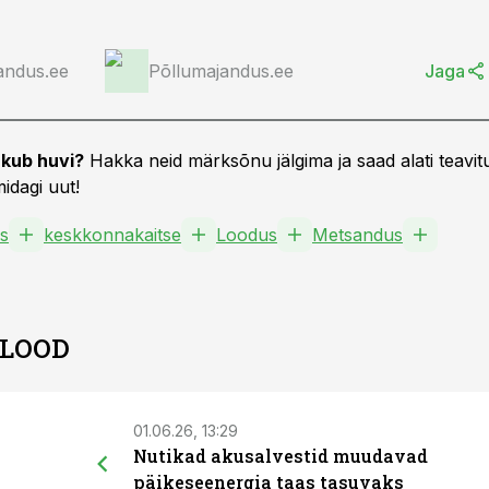
andus.ee
Põllumajandus.ee
Jaga
kub huvi?
Hakka neid märksõnu jälgima ja saad alati teavitu
idagi uut!
s
keskkonnakaitse
Loodus
Metsandus
 LOOD
01.06.26, 13:29
Nutikad akusalvestid muudavad
päikeseenergia taas tasuvaks