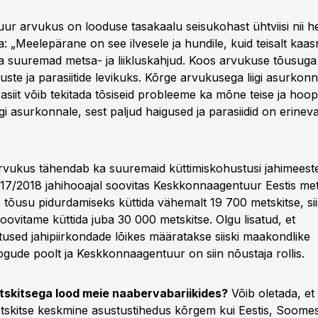
uur arvukus on looduse tasakaalu seisukohast ühtviisi nii he
: „Meelepärane on see ilvesele ja hundile, kuid teisalt kaa
 suuremad metsa- ja liikluskahjud. Koos arvukuse tõusug
uste ja parasiitide levikuks. Kõrge arvukusega liigi asurkonn
rasiit võib tekitada tõsiseid probleeme ka mõne teise ja ho
gi asurkonnale, sest paljud haigused ja parasiidid on erinevate
rvukus tähendab ka suuremaid küttimiskohustusi jahimeeste
/2018 jahihooajal soovitas Keskkonnaagentuur Eestis met
e tõusu pidurdamiseks küttida vähemalt 19 700 metskitse, si
oovitame küttida juba 30 000 metskitse. Olgu lisatud, et
tused jahipiirkondade lõikes määratakse siiski maakondlike
gude poolt ja Keskkonnaagentuur on siin nõustaja rollis.
tskitsega lood meie naabervabariikides?
Võib oletada, et 
skitse keskmine asustustihedus kõrgem kui Eestis, Soomes 