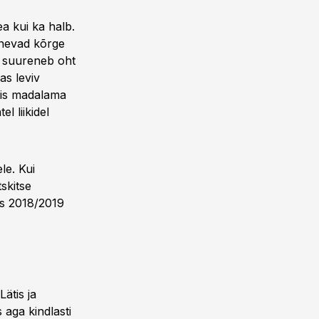
a kui ka halb.
snevad kõrge
a suureneb oht
as leviv
opis madalama
l liikidel
le. Kui
skitse
is 2018/2019
Lätis ja
aga kindlasti