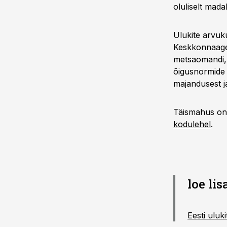
oluliselt mad
Ulukite arvuk
Keskkonnaagen
metsaomandi, 
õigusnormide 
majandusest j
Täismahus on
kodulehel
.
loe lis
Eesti uluki