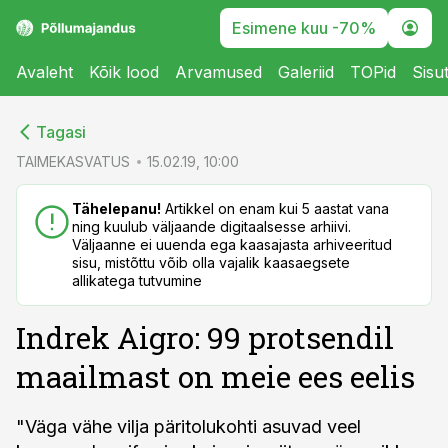
Esimene kuu -70%
Avaleht
Kõik lood
Arvamused
Galeriid
TOPid
Sisu
cebook
cebook
Tagasi
Twitter)
Twitter)
TAIMEKASVATUS
15.02.19, 10:00
kedIn
kedIn
Tähelepanu!
Artikkel on enam kui 5 aastat vana
ning kuulub väljaande digitaalsesse arhiivi.
ail
ail
Väljaanne ei uuenda ega kaasajasta arhiveeritud
sisu, mistõttu võib olla vajalik kaasaegsete
k
k
allikatega tutvumine
Indrek Aigro: 99 protsendil
maailmast on meie ees eelis
"Väga vähe vilja päritolukohti asuvad veel