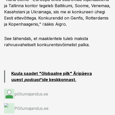
ja Tallinna kontor tegeleb Baltikumi, Soome, Venemaa,
Kasahstani ja Ukrainaga, siis me ei konkureeri ühegi
Eesti ettevõttega. Konkurendid on Genfis, Rotterdamis
ja Kopenhaagenis,” rääkis Aigro.
See tähendab, et maakleritele tuleb maksta
rahvusvaheliselt konkurentsivõimelist palka.
Kuula saadet "Globaalne pilk" Äripäeva
uuest
podcast
'ide keskkonnast
.
põllumajandus.ee
Põllumajandus.ee