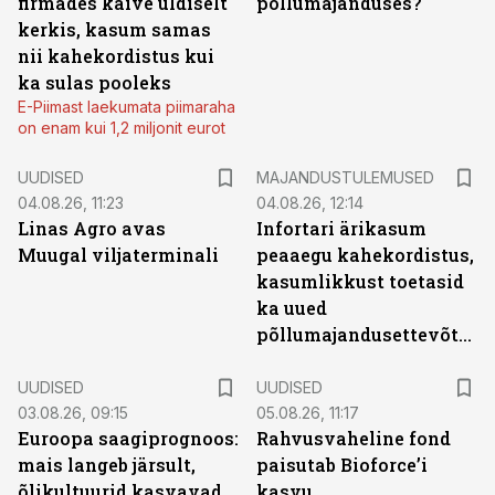
firmades käive üldiselt
põllumajanduses?
kerkis, kasum samas
nii kahekordistus kui
ka sulas pooleks
E-Piimast laekumata piimaraha
on enam kui 1,2 miljonit eurot
UUDISED
MAJANDUSTULEMUSED
04.08.26, 11:23
04.08.26, 12:14
Linas Agro avas
Infortari ärikasum
Muugal viljaterminali
peaaegu kahekordistus,
kasumlikkust toetasid
ka uued
põllumajandusettevõtted
UUDISED
UUDISED
03.08.26, 09:15
05.08.26, 11:17
Euroopa saagiprognoos:
Rahvusvaheline fond
mais langeb järsult,
paisutab Bioforce’i
õlikultuurid kasvavad
kasvu