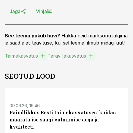
Jaga
Vihja
See teema pakub huvi?
Hakka neid märksõnu jälgima
ja saad alati teavituse, kui sel teemal ilmub midagi uut!
Taimekasvatus
Teraviljakasvatus
SEOTUD LOOD
ST
09.06.26, 16:46
Paindlikkus Eesti taimekasvatuses: kuidas
määrata ise saagi valmimise aega ja
kvaliteeti