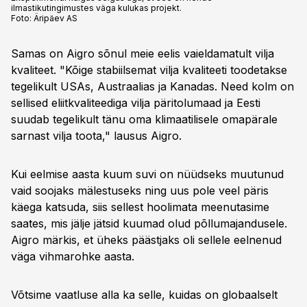
ilmastikutingimustes väga kulukas projekt.
Foto:
Äripäev AS
Samas on Aigro sõnul meie eelis vaieldamatult vilja
kvaliteet. "Kõige stabiilsemat vilja kvaliteeti toodetakse
tegelikult USAs, Austraalias ja Kanadas. Need kolm on
sellised eliitkvaliteediga vilja päritolumaad ja Eesti
suudab tegelikult tänu oma klimaatilisele omapärale
sarnast vilja toota," lausus Aigro.
Kui eelmise aasta kuum suvi on nüüdseks muutunud
vaid soojaks mälestuseks ning uus pole veel päris
käega katsuda, siis sellest hoolimata meenutasime
saates, mis jälje jätsid kuumad olud põllumajandusele.
Aigro märkis, et üheks päästjaks oli sellele eelnenud
väga vihmarohke aasta.
Võtsime vaatluse alla ka selle, kuidas on globaalselt