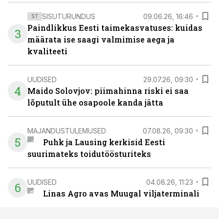
SISUTURUNDUS
09.06.26, 16:46
ST
Paindlikkus Eesti taimekasvatuses: kuidas
3
määrata ise saagi valmimise aega ja
kvaliteeti
UUDISED
29.07.26, 09:30
4
Maido Solovjov: piimahinna riski ei saa
lõputult ühe osapoole kanda jätta
MAJANDUSTULEMUSED
07.08.26, 09:30
5
Puhk ja Lausing kerkisid Eesti
suurimateks toidutöösturiteks
UUDISED
04.08.26, 11:23
6
Linas Agro avas Muugal viljaterminali