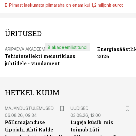
E-Piimast laekumata piimaraha on enam kui 1,2 miljonit eurot
ÜRITUSED
8 akadeemilist tundi
Energiasäästli
ÄRIPÄEVA AKADEEMIA
Tehisintellekti meistriklass
2026
juhtidele - vundament
HETKEL KUUM
MAJANDUSTULEMUSED
UUDISED
06.08.26, 09:34
03.08.26, 12:00
Põllumajanduse
Lugeja küsib: mis
tippjuhi Ahti Kalde
toimub Läti