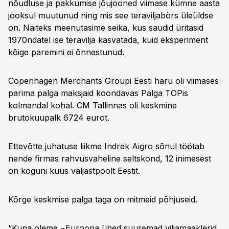
nõudluse ja pakkumise jõujooned viimase kümne aasta
jooksul muutunud ning mis see teraviljabörs üleüldse
on. Näiteks meenutasime seika, kus saudid üritasid
1970ndatel ise teravilja kasvatada, kuid eksperiment
kõige paremini ei õnnestunud.
Copenhagen Merchants Groupi Eesti haru oli viimases
parima palga maksjaid koondavas Palga TOPis
kolmandal kohal. CM Tallinnas oli keskmine
brutokuupalk 6724 eurot.
Ettevõtte juhatuse liikme Indrek Aigro sõnul töötab
nende firmas rahvusvaheline seltskond, 12 inimesest
on koguni kuus väljastpoolt Eestit.
Kõrge keskmise palga taga on mitmeid põhjuseid.
“Kuna oleme ¬Euroopa ühed suuremad viljamaaklerid