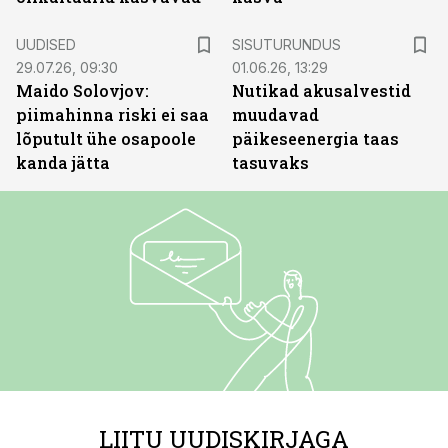
ST
UUDISED
SISUTURUNDUS
29.07.26, 09:30
01.06.26, 13:29
Maido Solovjov:
Nutikad akusalvestid
piimahinna riski ei saa
muudavad
lõputult ühe osapoole
päikeseenergia taas
kanda jätta
tasuvaks
LIITU UUDISKIRJAGA