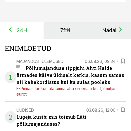
24H
72H
Nädal
ENIMLOETUD
MAJANDUSTULEMUSED
06.08.26, 09:34
Põllumajanduse tippjuhi Ahti Kalde
firmades käive üldiselt kerkis, kasum samas
1
nii kahekordistus kui ka sulas pooleks
E-Piimast laekumata piimaraha on enam kui 1,2 miljonit
eurot
UUDISED
03.08.26, 12:00
2
Lugeja küsib: mis toimub Läti
põllumajanduses?