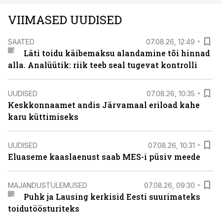
VIIMASED UUDISED
SAATED
07.08.26, 12:49
Läti toidu käibemaksu alandamine tõi hinnad
alla. Analüütik: riik teeb seal tugevat kontrolli
UUDISED
07.08.26, 10:35
Keskkonnaamet andis Järvamaal eriload kahe
karu küttimiseks
UUDISED
07.08.26, 10:31
Eluaseme kaaslaenust saab MES-i püsiv meede
MAJANDUSTULEMUSED
07.08.26, 09:30
Puhk ja Lausing kerkisid Eesti suurimateks
toidutöösturiteks