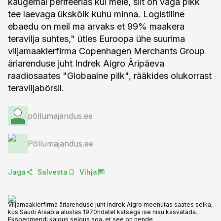
kaugemal perifeerias kui meie, siit on väga pikk
tee laevaga ükskõik kuhu minna. Logistiline
ebaedu on meil ma arvaks et 99% maakera
teravilja suhtes," ütles Euroopa ühe suurima
viljamaaklerfirma Copenhagen Merchants Group
äriarenduse juht Indrek Aigro Äripäeva
raadiosaates "Globaalne pilk", rääkides olukorrast
teraviljabörsil.
põllumajandus.ee
Põllumajandus.ee
Jaga
Salvesta
Vihja
Viljamaaklerfirma äriarenduse juht Indrek Aigro meenutas saates seika,
kus Saudi Araabia alustas 1970ndatel katsega ise nisu kasvatada.
Eksperimendi käigus selgus aga, et see on nende