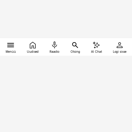
Menüü
Uudised
Raadio
Otsing
AI Chat
Logi sisse
Vana-Lõuna 39/1, 19094 Tallinn
(+372) 667 0111
pollumajandus@pollumajandus.ee
Telli
Reklaam
Firmast