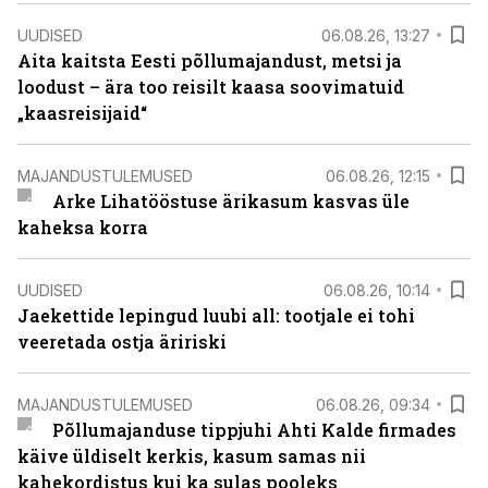
UUDISED
06.08.26, 13:27
Aita kaitsta Eesti põllumajandust, metsi ja
loodust – ära too reisilt kaasa soovimatuid
„kaasreisijaid“
MAJANDUSTULEMUSED
06.08.26, 12:15
Arke Lihatööstuse ärikasum kasvas üle
kaheksa korra
UUDISED
06.08.26, 10:14
Jaekettide lepingud luubi all: tootjale ei tohi
veeretada ostja äririski
MAJANDUSTULEMUSED
06.08.26, 09:34
Põllumajanduse tippjuhi Ahti Kalde firmades
käive üldiselt kerkis, kasum samas nii
kahekordistus kui ka sulas pooleks