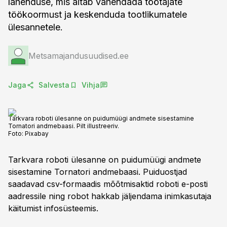
lahenduse, mis aitab vähendada töötajate
töökoormust ja keskenduda tootlikumatele
ülesannetele.
Metsamajandusuudised.ee
Jaga
Salvesta
Vihja
Tarkvara roboti ülesanne on puidumüügi andmete sisestamine
Tornatori andmebaasi. Pilt illustreeriv.
Foto:
Pixabay
Tarkvara roboti ülesanne on puidumüügi andmete
sisestamine Tornatori andmebaasi. Puiduostjad
saadavad csv-formaadis mõõtmisaktid roboti e-posti
aadressile ning robot hakkab jäljendama inimkasutaja
käitumist infosüsteemis.