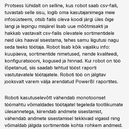
Protsess lühidalt on selline, kus robot saab csv-faili,
tuvastab selle sisu, logib oma kasutajanimega meie
infosüsteemi, otsib failis oleva koodi järgi üles õige
langi ja lepingu misjärel lisab uue mõõtmisakti ja
hakkab vastavalt csv-failis olevatele sortimentidele
neid üks haaval sisestama, tehes samu liigutusi nagu
seda teeks töötaja. Robot lisab kõik vajaliku info:
kuupäeva, sortimentide nimetused, nende kvaliteedi,
konfiguratsiooni, kogused ja hinnad. Kui robot on töö
lõpetanud, siis saadab tehtud tööst raporti
vastutavatele töötajatele. Roboti töö on jälgitav
jooksvalt varem välja arendatud PowerBI raportites.
Roboti kasutuselevõtt vähendab monotoonset
töömahtu võimaldades töötajatel tegeleda tootlikumate
ülesannetega, kiirendab andmete sisestamist,
vähendab andmete sisestamisel tekkivaid vigasid ning
võimaldab jälgida sortimentide kohta rohkem andmeid.