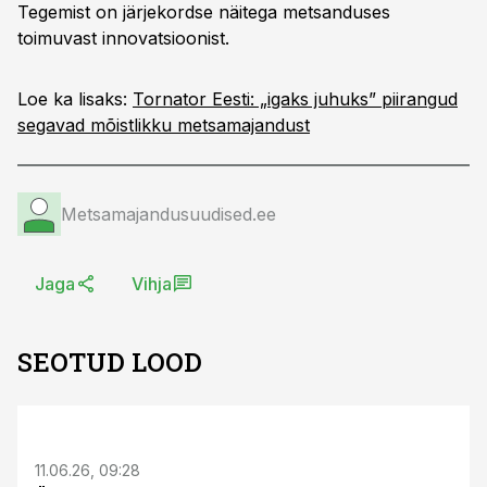
Tegemist on järjekordse näitega metsanduses
toimuvast innovatsioonist.
Loe ka lisaks:
Tornator Eesti: „igaks juhuks” piirangud
segavad mõistlikku metsamajandust
Metsamajandusuudised.ee
Jaga
Vihja
SEOTUD LOOD
ST
11.06.26, 09:28