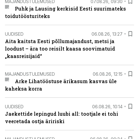
MAJANDUSTULEMUSED
07.08.26, 09:30
Puhk ja Lausing kerkisid Eesti suurimateks
toidutöösturiteks
UUDISED
06.08.26, 13:27
Aita kaitsta Eesti põllumajandust, metsi ja
loodust – ära too reisilt kaasa soovimatuid
„kaasreisijaid“
MAJANDUSTULEMUSED
06.08.26, 12:15
Arke Lihatööstuse ärikasum kasvas üle
kaheksa korra
UUDISED
06.08.26, 10:14
Jaekettide lepingud luubi all: tootjale ei tohi
veeretada ostja äririski