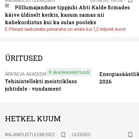
MAJANDUSTULEMUSED
06.08.26, 09:34
Põllumajanduse tippjuhi Ahti Kalde firmades
käive üldiselt kerkis, kasum samas nii
kahekordistus kui ka sulas pooleks
E-Piimast laekumata piimaraha on enam kui 1,2 miljonit eurot
ÜRITUSED
8 akadeemilist tundi
Energiasäästli
ÄRIPÄEVA AKADEEMIA
Tehisintellekti meistriklass
2026
juhtidele - vundament
HETKEL KUUM
MAJANDUSTULEMUSED
UUDISED