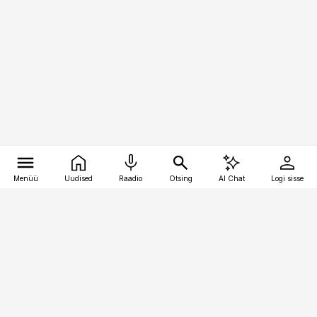
Menüü
Uudised
Raadio
Otsing
AI Chat
Logi sisse
Vana-Lõuna 39/1, 19094 Tallinn
(+372) 667 0111
pollumajandus@pollumajandus.ee