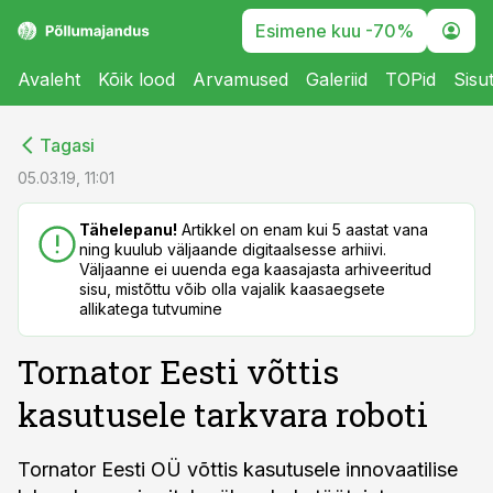
Esimene kuu -70%
Avaleht
Kõik lood
Arvamused
Galeriid
TOPid
Sisu
cebook
cebook
Tagasi
Twitter)
Twitter)
05.03.19, 11:01
kedIn
kedIn
Tähelepanu!
Artikkel on enam kui 5 aastat vana
ning kuulub väljaande digitaalsesse arhiivi.
ail
ail
Väljaanne ei uuenda ega kaasajasta arhiveeritud
sisu, mistõttu võib olla vajalik kaasaegsete
k
k
allikatega tutvumine
Tornator Eesti võttis
kasutusele tarkvara roboti
Tornator Eesti OÜ võttis kasutusele innovaatilise