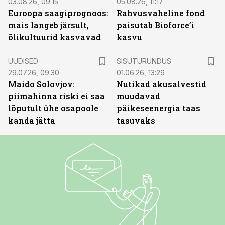
03.08.26, 09:15
05.08.26, 11:17
Euroopa saagiprognoos:
Rahvusvaheline fond
mais langeb järsult,
paisutab Bioforce’i
õlikultuurid kasvavad
kasvu
ST
UUDISED
SISUTURUNDUS
29.07.26, 09:30
01.06.26, 13:29
Maido Solovjov:
Nutikad akusalvestid
piimahinna riski ei saa
muudavad
lõputult ühe osapoole
päikeseenergia taas
kanda jätta
tasuvaks