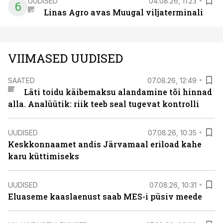
UUDISED
04.08.26, 11:23
6
Linas Agro avas Muugal viljaterminali
VIIMASED UUDISED
SAATED
07.08.26, 12:49
Läti toidu käibemaksu alandamine tõi hinnad
alla. Analüütik: riik teeb seal tugevat kontrolli
UUDISED
07.08.26, 10:35
Keskkonnaamet andis Järvamaal eriload kahe
karu küttimiseks
UUDISED
07.08.26, 10:31
Eluaseme kaaslaenust saab MES-i püsiv meede