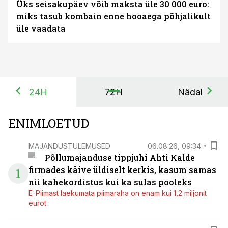
Üks seisakupäev võib maksta üle 30 000 euro:
miks tasub kombain enne hooaega põhjalikult
üle vaadata
24H
72H
Nädal
ENIMLOETUD
MAJANDUSTULEMUSED
06.08.26, 09:34
Põllumajanduse tippjuhi Ahti Kalde
firmades käive üldiselt kerkis, kasum samas
1
nii kahekordistus kui ka sulas pooleks
E-Piimast laekumata piimaraha on enam kui 1,2 miljonit
eurot