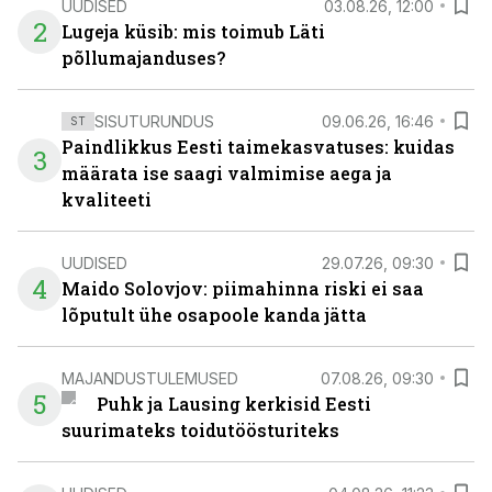
UUDISED
03.08.26, 12:00
2
Lugeja küsib: mis toimub Läti
põllumajanduses?
SISUTURUNDUS
09.06.26, 16:46
ST
Paindlikkus Eesti taimekasvatuses: kuidas
3
määrata ise saagi valmimise aega ja
kvaliteeti
UUDISED
29.07.26, 09:30
4
Maido Solovjov: piimahinna riski ei saa
lõputult ühe osapoole kanda jätta
MAJANDUSTULEMUSED
07.08.26, 09:30
5
Puhk ja Lausing kerkisid Eesti
suurimateks toidutöösturiteks