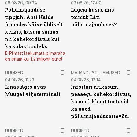
06.08.26, 09:34
03.08.26, 12:00
Põllumajanduse
Lugeja küsib: mis
tippjuhi Ahti Kalde
toimub Läti
firmades käive üldiselt
põllumajanduses?
kerkis, kasum samas
nii kahekordistus kui
ka sulas pooleks
E-Piimast laekumata piimaraha
on enam kui 1,2 miljonit eurot
UUDISED
MAJANDUSTULEMUSED
04.08.26, 11:23
04.08.26, 12:14
Linas Agro avas
Infortari ärikasum
Muugal viljaterminali
peaaegu kahekordistus,
kasumlikkust toetasid
ka uued
põllumajandusettevõtted
UUDISED
UUDISED