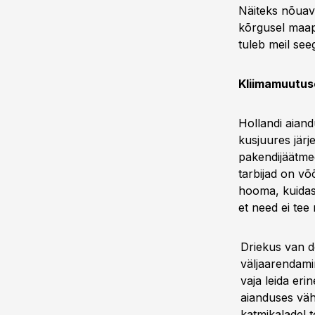
Näiteks nõuava
kõrgusel maap
tuleb meil se
Kliimamuutuse
Hollandi aiand
kusjuures järj
pakendijäätmed
tarbijad on võ
hooma, kuidas 
et need ei tee
Driekus van d
väljaarendami
vaja leida erin
aianduses väh
katmikaladel 