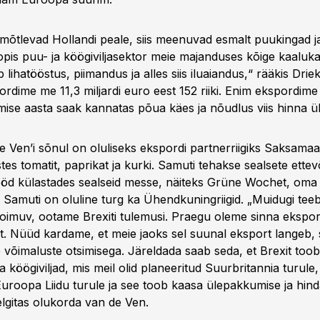
 mõtlevad Hollandi peale, siis meenuvad esmalt puukingad ja
is puu- ja köögiviljasektor meie majanduses kõige kaaluka
b lihatööstus, piimandus ja alles siis iluaiandus,“ rääkis Dri
ordime me 11,3 miljardi euro eest 152 riiki. Enim ekspordime 
mise aasta saak kannatas põua käes ja nõudlus viis hinna ül
e Ven’i sõnul on oluliseks ekspordi partnerriigiks Saksama
es tomatit, paprikat ja kurki. Samuti tehakse sealsete ettev
ööd külastades sealseid messe, näiteks Grüne Wochet, oma
Samuti on oluline turg ka Ühendkuningriigid. „Muidugi tee
toimuv, ootame Brexiti tulemusi. Praegu oleme sinna ekspo
tit. Nüüd kardame, et meie jaoks sel suunal eksport langeb,
 võimaluste otsimisega. Järeldada saab seda, et Brexit toob
a köögiviljad, mis meil olid planeeritud Suurbritannia turul
uroopa Liidu turule ja see toob kaasa ülepakkumise ja hin
elgitas olukorda van de Ven.