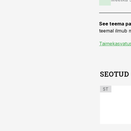
See teema pa
teemal ilmub m
Taimekasvatu
SEOTUD
ST