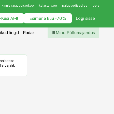
Iseteenindus
kinnisvarauudised.ee
kalastaja.ee
palgauudised.ee
personaliuudi
Telli Põllumajandus
Küsi AI-lt
Esimene kuu -70%
Logi sisse
ikud lingid
Radar
Minu Põllumajandus
taalsesse
la vajalik