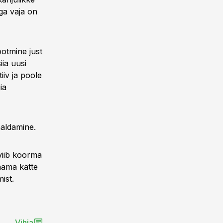
ga vaja on
otmine just
iia uusi
iv ja poole
ia
haldamine.
 viib koorma
saama kätte
ist.
Vihja