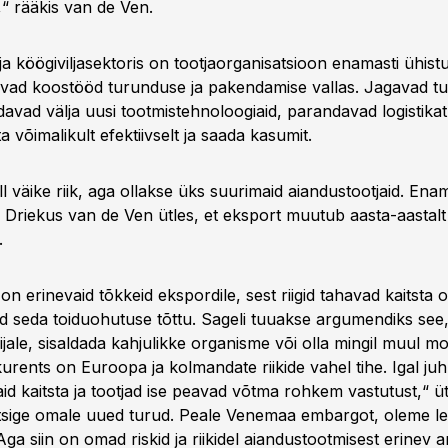
,“ rääkis van de Ven.
ja köögiviljasektoris on tootjaorganisatsioon enamasti ühist
evad koostööd turunduse ja pakendamise vallas. Jagavad tur
davad välja uusi tootmistehnoloogiaid, parandavad logistikat
ta võimalikult efektiivselt ja saada kasumit.
l väike riik, aga ollakse üks suurimaid aiandustootjaid. En
 Driekus van de Ven ütles, et eksport muutub aasta-aastalt 
.
on erinevaid tõkkeid ekspordile, sest riigid tahavad kaitsta 
ad seda toiduohutuse tõttu. Sageli tuuakse argumendiks see, 
bijale, sisaldada kahjulikke organisme või olla mingil muul mo
kurents on Euroopa ja kolmandate riikide vahel tihe. Igal juh
id kaitsta ja tootjad ise peavad võtma rohkem vastutust,“ ütl
otsige omale uued turud. Peale Venemaa embargot, oleme l
Aga siin on omad riskid ja riikidel aiandustootmisest erinev 