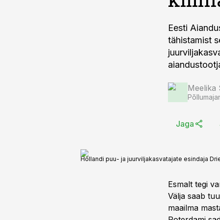
Eesti Aiandu
tähistamist 
juurviljakas
aiandustootj
Meelika
Põllumaja
Jaga
Hollandi puu- ja juurviljakasvatajate esindaja Dr
Esmalt tegi va
Välja saab tuu
maailma mastaa
Roterdami sa