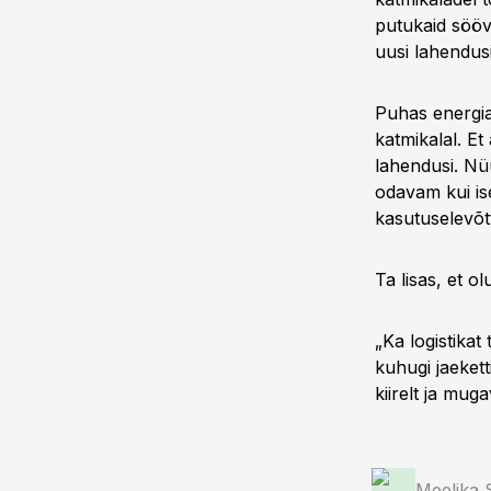
putukaid sööv
uusi lahendusi
Puhas energia
katmikalal. Et
lahendusi. Nü
odavam kui is
kasutuselevõtt
Ta lisas, et 
„Ka logistikat
kuhugi jaeket
kiirelt ja mug
Meelika