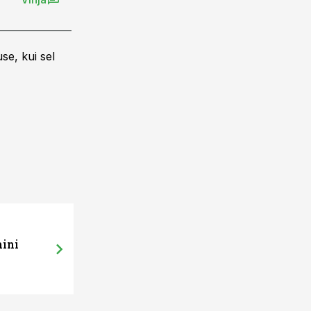
se, kui sel
mini