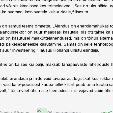
ad või siis kimalased kes tolmeldavad. „See on üks näide, a
 ka avamaal kasvavatele kultuuridele,“ lisas ta.
 on samuti teema omaette. „Aiandus on energiamahukas to
 aiandussektor on suur maagaasi kasutaja, siis otsitakse ka s
üd on kasutusel maaküttelahendused, mis on tõhus alternati
egi päikesepaneelide kasutamine. Samas on selle tehnoloog
 suur investeering,“ lausus Hollandi ühistu esindaja.
oluline on ka see kui palju maksab tänapäevaste lahenduste 
 tuleb arendada ja mitte vaid tavapärast logistikat kus rekka
ti, vaid ka e-poodidest kaupa telliv klient peab oma kauba 
avalt,“ tõi ta veel ühe näite teemadest, mis vajavad läbimõtlem
 Sander-Sõrmus
Põllumajandus.ee
Jaga