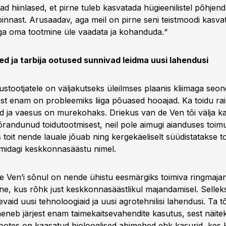
d hiinlased, et pirne tuleb kasvatada hügieenilistel põhjend
innast. Arusaadav, aga meil on pirne seni teistmoodi kasva
ega oma tootmine üle vaadata ja kohanduda.“
d ja tarbija ootused sunnivad leidma uusi lahendusi
ustootjatele on väljakutseks üleilmses plaanis kliimaga seon
est enam on probleemiks liiga põuased hooajad. Ka toidu ra
 ja vaesus on murekohaks. Driekus van de Ven tõi välja ka 
õrandunud toidutootmisest, neil pole aimugi aianduses toimu
toit nende lauale jõuab ning kergekäeliselt süüdistatakse too
 midagi keskkonnasäästu nimel.
e Ven’i sõnul on nende ühistu eesmärgiks toimiva ringmaja
ne, kus rõhk just keskkonnasäästlikul majandamisel. Selleks
evaid uusi tehnoloogiaid ja uusi agrotehnilisi lahendusi. Ta tõ
eneb järjest enam taimekaitsevahendite kasutus, sest näite
tootes on kaasatud biolooglised abimehed ehk kasurid, kes 