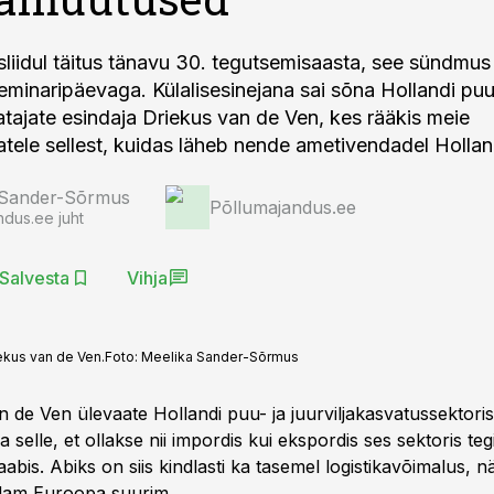
sliidul täitus tänavu 30. tegutsemisaasta, see sündmus
seminaripäevaga. Külalisesinejana sai sõna Hollandi puu
vatajate esindaja Driekus van de Ven, kes rääkis meie
atele sellest, kuidas läheb nende ametivendadel Hollan
 Sander-Sõrmus
Põllumajandus.ee
ndus.ee juht
Salvesta
Vihja
iekus van de Ven.
Foto:
Meelika Sander-Sõrmus
n de Ven ülevaate Hollandi puu- ja juurviljakasvatussektori
a selle, et ollakse nii impordis kui ekspordis ses sektoris te
bis. Abiks on siis kindlasti ka tasemel logistikavõimalus, nä
dam Euroopa suurim.