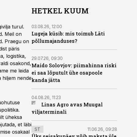
HETKEL KUUM
ilja turul.
03.08.26, 12:00
Lugeja küsib: mis toimub Läti
d. Meil on
põllumajanduses?
ad. Praegu on
ist päris
, logistika,
29.07.26, 09:30
raldi osakond,
Maido Solovjov: piimahinna riski
tame me leida
ei saa lõputult ühe osapoole
ja hiljem nende
kanda jätta
04.08.26, 11:23
duohutuse
Linas Agro avas Muugal
oliitika.
viljaterminali
ilt üheksa
utada, et läbi
ST
11.06.26, 09:28
umise osakaal
Üks seisakupäev võib maksta üle