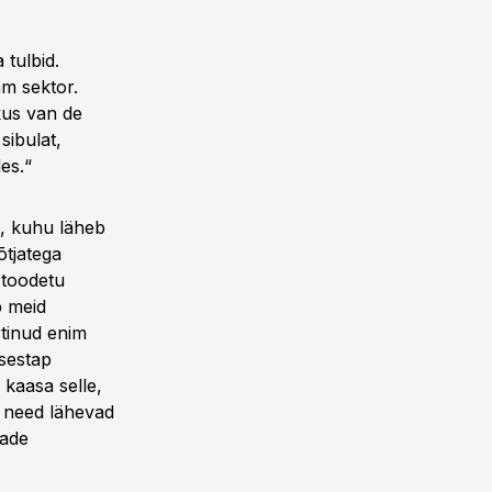
 tulbid.
m sektor.
ekus van de
sibulat,
es.“
a, kuhu läheb
õtjatega
 toodetu
b meid
rtinud enim
 sestap
 kaasa selle,
e, need lähevad
dade