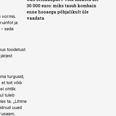
30 000 euro: miks tasub kombain
enne hooaega põhjalikult üle
u vormis.
vaadata
uinfot ja
 – seda
amus toodetust
järjest
oma turgusid,
et toit võib
el ohtlik
ul tuleb
es ta. „Lihtne
eidnud uued
arusaam.