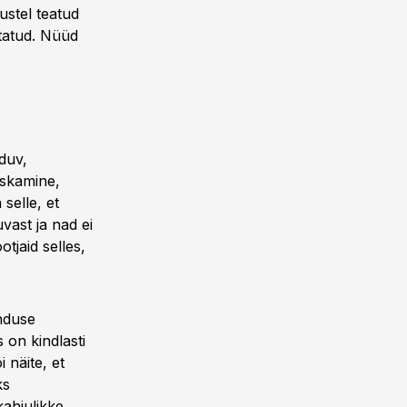
ustel teatud
tatud. Nüüd
duv,
iskamine,
selle, et
vast ja nad ei
tjaid selles,
nduse
 on kindlasti
i näite, et
ks
kahjulikke