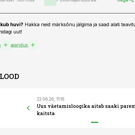
kub huvi?
Hakka neid märksõnu jälgima ja saad alati teavitu
idagi uut!
s
aiandus
 LOOD
22.06.26, 11:16
Uus väetamisloogika aitab saaki pare
kaitsta