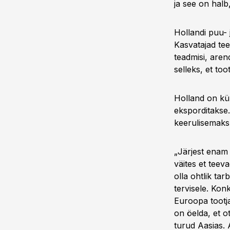
ja see on halb
Hollandi puu- 
Kasvatajad te
teadmisi, aren
selleks, et too
Holland on kül
eksporditakse.
keerulisemaks
„Järjest enam 
väites et teev
olla ohtlik tar
tervisele. Kon
Euroopa tootja
on öelda, et 
turud Aasias. 