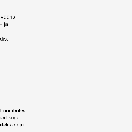
 vääris
- ja
dis.
st numbrites.
gijad kogu
iteks on ju