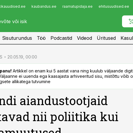
tikauudised.ee
kaubandus.ee
raamatupidaja.ee
ehitusuudised.ee
Infopank
Radar
Sisuturundus
Töö
Podcastid
Videod
Üritused
Kasul
S
20.05.19, 00:00
panu!
Artikkel on enam kui 5 aastat vana ning kuulub väljaande digi
. Väljaanne ei uuenda ega kaasajasta arhiveeritud sisu, mistõttu võib ol
sete allikatega tutvumine
ndi aiandustootjaid
avad nii poliitika kui
mamuutused