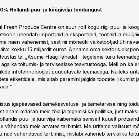
% Hollandi puu- ja köögivilja toodangust
ul Fresh Produce Centre on suur roll kogu riigi puu- ja köögiv
tsioon ühendab importijaid ja eksportijaid, tootjaid ja müüjai
in ma näen vähenemist, sest nii mõnedki väiketootjad ühinev
käive kokku 15 miljardit eurot. Anname oma sektoris ekspord
tvustas ta. „Asume Haagi lähedal – tegeleme turu teemadega
 aga ka toitumis- ja tervisealase teavitustööga. Meil on ka e
ikide infotehnoloogiat puudutavate teemadega. Näiteks üri
te etikettidele, mis aitab paremini jälgida toodete liikumist 
tada.“
stus igapäevased taimekasvatuse- ja taimetervise ning toi
st enam määrab meie töid ja tegemisi ka poliitika, just maksup
Hollandis puu- ja juurvilja käibemaks seniselt kuuelt protsend
ee vähendab meie arvates tarbimist. Me üritame valitsust mõj
nad vähendavad tarbimist, misläbi väheneb tervisliku toit