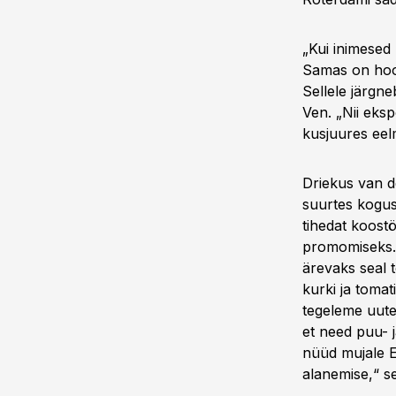
„Kui inimesed
Samas on hoop
Sellele järgne
Ven. „Nii eksp
kusjuures eel
Driekus van d
suurtes kogust
tihedat koost
promomiseks. 
ärevaks seal 
kurki ja toma
tegeleme uute
et need puu- j
nüüd mujale E
alanemise,“ s