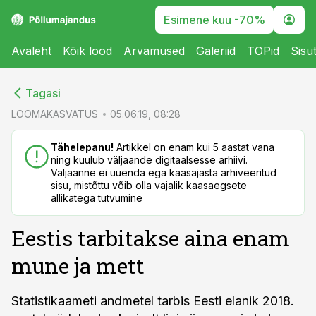
Esimene kuu -70%
Avaleht
Kõik lood
Arvamused
Galeriid
TOPid
Sisu
cebook
cebook
Tagasi
Twitter)
Twitter)
LOOMAKASVATUS
05.06.19, 08:28
kedIn
kedIn
Tähelepanu!
Artikkel on enam kui 5 aastat vana
ning kuulub väljaande digitaalsesse arhiivi.
ail
ail
Väljaanne ei uuenda ega kaasajasta arhiveeritud
sisu, mistõttu võib olla vajalik kaasaegsete
k
k
allikatega tutvumine
Eestis tarbitakse aina enam
mune ja mett
Statistikaameti andmetel tarbis Eesti elanik 2018.