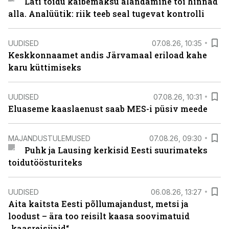
Läti toidu käibemaksu alandamine tõi hinnad
alla. Analüütik: riik teeb seal tugevat kontrolli
UUDISED
07.08.26, 10:35
Keskkonnaamet andis Järvamaal eriload kahe
karu küttimiseks
UUDISED
07.08.26, 10:31
Eluaseme kaaslaenust saab MES-i püsiv meede
MAJANDUSTULEMUSED
07.08.26, 09:30
Puhk ja Lausing kerkisid Eesti suurimateks
toidutöösturiteks
UUDISED
06.08.26, 13:27
Aita kaitsta Eesti põllumajandust, metsi ja
loodust – ära too reisilt kaasa soovimatuid
„kaasreisijaid“