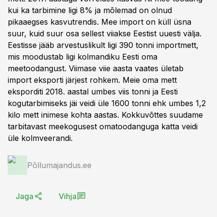
kui ka tarbimine ligi 8% ja mõlemad on olnud
pikaaegses kasvutrendis. Mee import on küll üsna
suur, kuid suur osa sellest viiakse Eestist uuesti välja.
Eestisse jääb arvestuslikult ligi 390 tonni importmett,
mis moodustab ligi kolmandiku Eesti oma
meetoodangust. Viimase viie aasta vaates ületab
import eksporti järjest rohkem. Meie oma mett
eksporditi 2018. aastal umbes viis tonni ja Eesti
kogutarbimiseks jäi veidi üle 1600 tonni ehk umbes 1,2
kilo mett inimese kohta aastas. Kokkuvõttes suudame
tarbitavast meekogusest omatoodanguga katta veidi
üle kolmveerandi.
Põllumajandus.ee
Jaga
Vihja