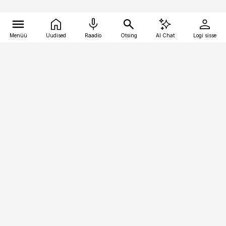
Menüü
Uudised
Raadio
Otsing
AI Chat
Logi sisse
Vana-Lõuna 39/1, 19094 Tallinn
(+372) 667 0111
pollumajandus@pollumajandus.ee
Telli
Reklaam
Firmast
Sisu kasutamisõigused
Ajakirjaniku
eetikakoodeks
Üldtingimused
Privaatsustingimused
Küpsiste poliitika
KKK