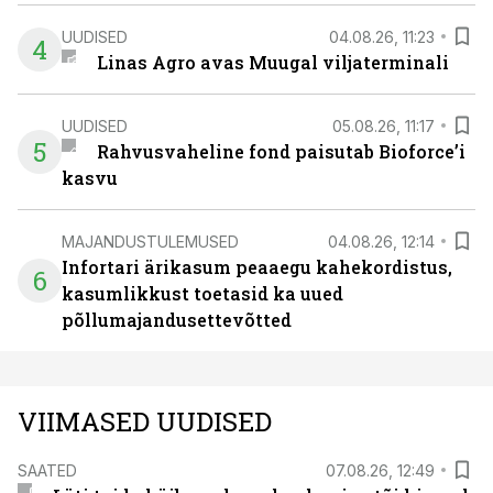
UUDISED
04.08.26, 11:23
4
Linas Agro avas Muugal viljaterminali
UUDISED
05.08.26, 11:17
5
Rahvusvaheline fond paisutab Bioforce’i
kasvu
MAJANDUSTULEMUSED
04.08.26, 12:14
Infortari ärikasum peaaegu kahekordistus,
6
kasumlikkust toetasid ka uued
põllumajandusettevõtted
VIIMASED UUDISED
SAATED
07.08.26, 12:49