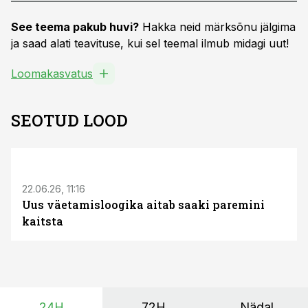
See teema pakub huvi?
Hakka neid märksõnu jälgima
ja saad alati teavituse, kui sel teemal ilmub midagi uut!
Loomakasvatus
SEOTUD LOOD
ST
22.06.26, 11:16
Uus väetamisloogika aitab saaki paremini
kaitsta
24H
72H
Nädal