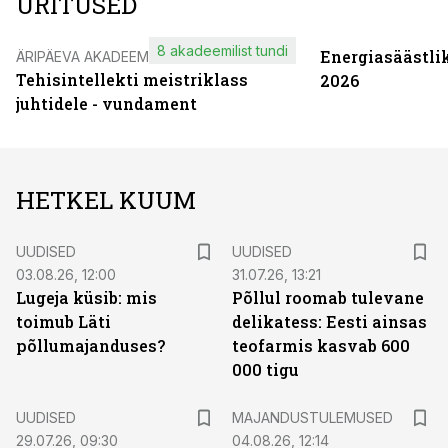
ÜRITUSED
8 akadeemilist tundi
Energiasäästli
ÄRIPÄEVA AKADEEMIA
Tehisintellekti meistriklass
2026
juhtidele - vundament
HETKEL KUUM
UUDISED
UUDISED
03.08.26, 12:00
31.07.26, 13:21
Lugeja küsib: mis
Põllul roomab tulevane
toimub Läti
delikatess: Eesti ainsas
põllumajanduses?
teofarmis kasvab 600
000 tigu
UUDISED
MAJANDUSTULEMUSED
29.07.26, 09:30
04.08.26, 12:14