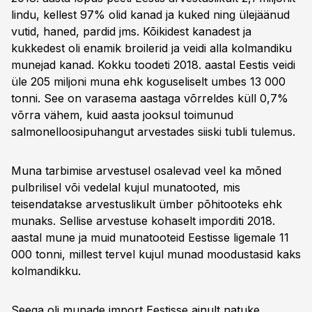
lindu, kellest 97% olid kanad ja kuked ning ülejäänud
vutid, haned, pardid jms. Kõikidest kanadest ja
kukkedest oli enamik broilerid ja veidi alla kolmandiku
munejad kanad. Kokku toodeti 2018. aastal Eestis veidi
üle 205 miljoni muna ehk koguseliselt umbes 13 000
tonni. See on varasema aastaga võrreldes küll 0,7%
võrra vähem, kuid aasta jooksul toimunud
salmonelloosipuhangut arvestades siiski tubli tulemus.
Muna tarbimise arvestusel osalevad veel ka mõned
pulbrilisel või vedelal kujul munatooted, mis
teisendatakse arvestuslikult ümber põhitooteks ehk
munaks. Sellise arvestuse kohaselt imporditi 2018.
aastal mune ja muid munatooteid Eestisse ligemale 11
000 tonni, millest tervel kujul munad moodustasid kaks
kolmandikku.
Seega oli munade import Eestisse ainult natuke