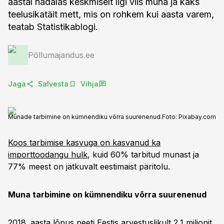
aastal nädalas keskmiselt ligi viis muna ja kaks
teelusikatäit mett, mis on rohkem kui aasta varem,
teatab Statistikablogi.
Põllumajandus.ee
Jaga
Salvesta
Vihja
Munade tarbimine on kümnendiku võrra suurenenud.
Foto:
Pixabay.com
Koos tarbimise kasvuga on kasvanud ka
importtoodangu hulk
, kuid 60% tarbitud munast ja
77% meest on jätkuvalt eestimaist päritolu.
Muna tarbimine on kümnendiku võrra suurenenud
2018. aasta lõpus peeti Eestis arvestuslikult 2,1 miljonit