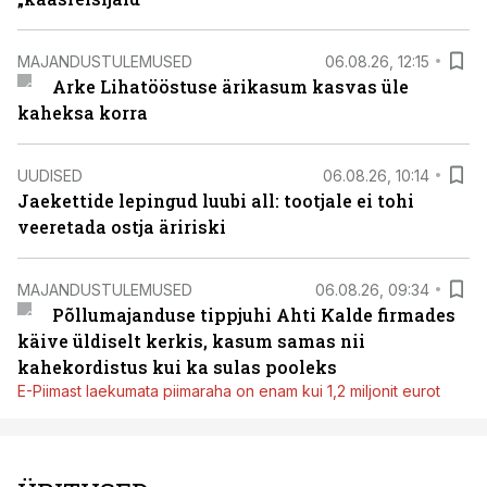
MAJANDUSTULEMUSED
06.08.26, 12:15
Arke Lihatööstuse ärikasum kasvas üle
kaheksa korra
UUDISED
06.08.26, 10:14
Jaekettide lepingud luubi all: tootjale ei tohi
veeretada ostja äririski
MAJANDUSTULEMUSED
06.08.26, 09:34
Põllumajanduse tippjuhi Ahti Kalde firmades
käive üldiselt kerkis, kasum samas nii
kahekordistus kui ka sulas pooleks
E-Piimast laekumata piimaraha on enam kui 1,2 miljonit eurot