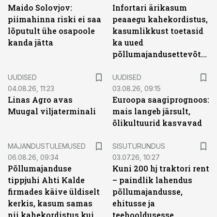
Maido Solovjov:
Infortari ärikasum
piimahinna riski ei saa
peaaegu kahekordistus,
lõputult ühe osapoole
kasumlikkust toetasid
kanda jätta
ka uued
põllumajandusettevõtted
UUDISED
UUDISED
04.08.26, 11:23
03.08.26, 09:15
Linas Agro avas
Euroopa saagiprognoos:
Muugal viljaterminali
mais langeb järsult,
õlikultuurid kasvavad
ST
MAJANDUSTULEMUSED
SISUTURUNDUS
06.08.26, 09:34
03.07.26, 10:27
Põllumajanduse
Kuni 200 hj traktori rent
tippjuhi Ahti Kalde
– paindlik lahendus
firmades käive üldiselt
põllumajandusse,
kerkis, kasum samas
ehitusse ja
nii kahekordistus kui
teehooldusesse