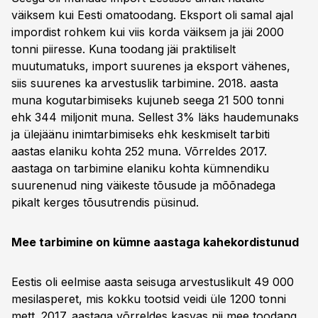
väiksem kui Eesti omatoodang. Eksport oli samal ajal
impordist rohkem kui viis korda väiksem ja jäi 2000
tonni piiresse. Kuna toodang jäi praktiliselt
muutumatuks, import suurenes ja eksport vähenes,
siis suurenes ka arvestuslik tarbimine. 2018. aasta
muna kogutarbimiseks kujuneb seega 21 500 tonni
ehk 344 miljonit muna. Sellest 3% läks haudemunaks
ja ülejäänu inimtarbimiseks ehk keskmiselt tarbiti
aastas elaniku kohta 252 muna. Võrreldes 2017.
aastaga on tarbimine elaniku kohta kümnendiku
suurenenud ning väikeste tõusude ja mõõnadega
pikalt kerges tõusutrendis püsinud.
Mee tarbimine on kümne aastaga kahekordistunud
Eestis oli eelmise aasta seisuga arvestuslikult 49 000
mesilasperet, mis kokku tootsid veidi üle 1200 tonni
mett. 2017. aastaga võrreldes kasvas nii mee toodang