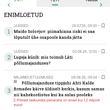
ENIMLOETUD
UUDISED
29.07.26, 09:30
1
Maido Solovjov: piimahinna riski ei saa
lõputult ühe osapoole kanda jätta
UUDISED
03.08.26, 12:00
2
Lugeja küsib: mis toimub Läti
põllumajanduses?
MAJANDUSTULEMUSED
06.08.26, 09:34
Põllumajanduse tippjuhi Ahti Kalde
firmades käive üldiselt kerkis, kasum samas
3
nii kahekordistus kui ka sulas pooleks
E-Piimast laekumata piimaraha on enam kui 1,2 miljonit
eurot