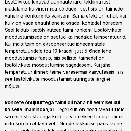
Lisatõlvikud kipuvad uuringute järgi tekkima just
madalama külvinormiga põldudel, sest siis on taimede
vaheline konkurents väiksem. Sama efekt on juhul, kui
külv on väga ebaühtlane ja osadel kohtadel hõredam.
Seal leidub lisatõlvikutega taimi rohkem. Lisatõlvikute
moodustumisega on seotud ka madalad temperatuurid.
Kui maisi taim on eksponeeritud jahedamatele
temperatuuridele (ca 10 kraadi) just 5-6nda lehe
moodustumise faasis, siis sellistel taimedel on
lisatõlvikute moodustumine sagedasem. Kui jahe
temperatuur ilmneb taime varasemas kasvufaasis, siis
see lisatõlvikute moodustamist uuringute järgi ei
mõjuta.
Rohkete õhujuurtega taimi oli näha nii eelmisel kui
ka sellel maisihooajal.
Tegelikult on need tavajuurtele
sarnase struktuuriga kuid on võimelised transportima
mitu korda rohkem vett. Nende tekkimise päris täpne
põhjus pole teadlastele veel selge ja palju sellealaseid