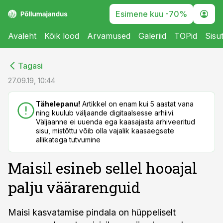
Esimene kuu -70%
Avaleht
Kõik lood
Arvamused
Galeriid
TOPid
Sisu
cebook
cebook
Tagasi
Twitter)
Twitter)
27.09.19, 10:44
kedIn
kedIn
Tähelepanu!
Artikkel on enam kui 5 aastat vana
ning kuulub väljaande digitaalsesse arhiivi.
ail
ail
Väljaanne ei uuenda ega kaasajasta arhiveeritud
sisu, mistõttu võib olla vajalik kaasaegsete
k
k
allikatega tutvumine
Maisil esineb sellel hooajal
palju väärarenguid
Maisi kasvatamise pindala on hüppeliselt