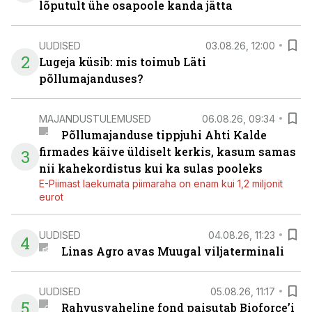
lõputult ühe osapoole kanda jätta
UUDISED
03.08.26, 12:00
2
Lugeja küsib: mis toimub Läti
põllumajanduses?
MAJANDUSTULEMUSED
06.08.26, 09:34
Põllumajanduse tippjuhi Ahti Kalde
firmades käive üldiselt kerkis, kasum samas
3
nii kahekordistus kui ka sulas pooleks
E-Piimast laekumata piimaraha on enam kui 1,2 miljonit
eurot
UUDISED
04.08.26, 11:23
4
Linas Agro avas Muugal viljaterminali
UUDISED
05.08.26, 11:17
5
Rahvusvaheline fond paisutab Bioforce’i