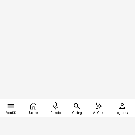
Menüü
Uudised
Raadio
Otsing
AI Chat
Logi sisse