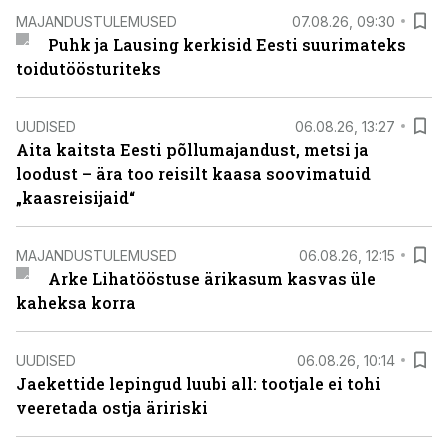
MAJANDUSTULEMUSED
07.08.26, 09:30
Puhk ja Lausing kerkisid Eesti suurimateks
toidutöösturiteks
UUDISED
06.08.26, 13:27
Aita kaitsta Eesti põllumajandust, metsi ja
loodust – ära too reisilt kaasa soovimatuid
„kaasreisijaid“
MAJANDUSTULEMUSED
06.08.26, 12:15
Arke Lihatööstuse ärikasum kasvas üle
kaheksa korra
UUDISED
06.08.26, 10:14
Jaekettide lepingud luubi all: tootjale ei tohi
veeretada ostja äririski