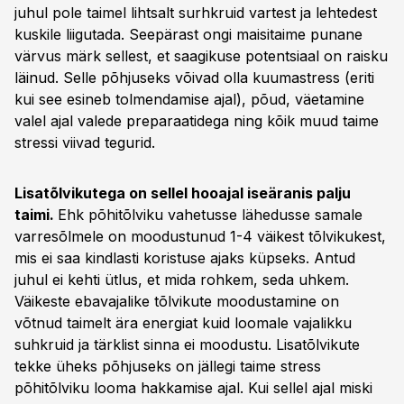
juhul pole taimel lihtsalt surhkruid vartest ja lehtedest
kuskile liigutada. Seepärast ongi maisitaime punane
värvus märk sellest, et saagikuse potentsiaal on raisku
läinud. Selle põhjuseks võivad olla kuumastress (eriti
kui see esineb tolmendamise ajal), põud, väetamine
valel ajal valede preparaatidega ning kõik muud taime
stressi viivad tegurid.
Lisatõlvikutega on sellel hooajal iseäranis palju
taimi.
Ehk põhitõlviku vahetusse lähedusse samale
varresõlmele on moodustunud 1-4 väikest tõlvikukest,
mis ei saa kindlasti koristuse ajaks küpseks. Antud
juhul ei kehti ütlus, et mida rohkem, seda uhkem.
Väikeste ebavajalike tõlvikute moodustamine on
võtnud taimelt ära energiat kuid loomale vajalikku
suhkruid ja tärklist sinna ei moodustu. Lisatõlvikute
tekke üheks põhjuseks on jällegi taime stress
põhitõlviku looma hakkamise ajal. Kui sellel ajal miski