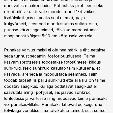
erinevates maakondades. Põhilisteks probleemideks
on põhitõlviku kõrvale moodustunud 1-4 väikest
lisatõlvikut (mis ei peaks seal olema), palju
külgvõrseid, seemned moodustumas sultani otsa,
punase värvusega taimed, tõlvikud moodustumas
maapinnast kõigest 5-10 cm kõrgusele varrele.
Punakas värvus maisil ei ole hea märk ja tihti aetakse
seda tunnust segamini fosforipuudusega. Taime
kasvamisprotsessis toodetakse fotosünteesi käigus
suhkruid. Neid suhkruid kasutab taim kütusena, et
kasvada, areneda ja moodustada seemneid. Taim
toodab täpselt nii palju suhkruid ette ära kui on taime
oodatav saagikus. Kui aga oodatavat saagikust ei
saavutata mingil põhjusel, siis jäävad suhkrud
lehtedesse ja vartesse ning muudavad taime punaseks
või punakas-lillaks. Punakaks lähevad eelkõige ühe
tõlvikuga või üldse ilma tõlvikuteta taimed, sest sellisel