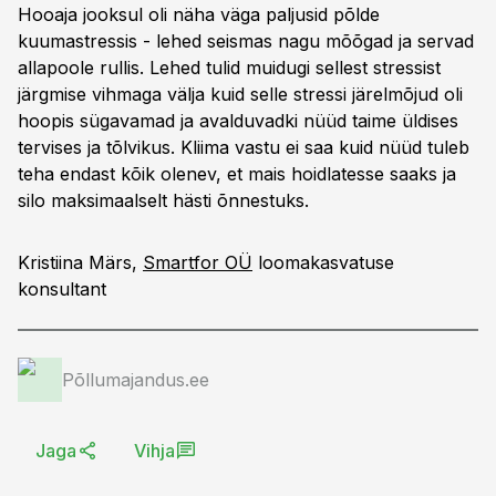
Hooaja jooksul oli näha väga paljusid põlde
kuumastressis - lehed seismas nagu mõõgad ja servad
allapoole rullis. Lehed tulid muidugi sellest stressist
järgmise vihmaga välja kuid selle stressi järelmõjud oli
hoopis sügavamad ja avalduvadki nüüd taime üldises
tervises ja tõlvikus. Kliima vastu ei saa kuid nüüd tuleb
teha endast kõik olenev, et mais hoidlatesse saaks ja
silo maksimaalselt hästi õnnestuks.
Kristiina Märs,
Smartfor OÜ
loomakasvatuse
konsultant
Põllumajandus.ee
Jaga
Vihja