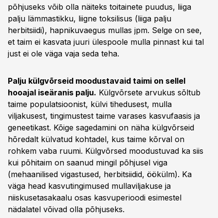
põhjuseks võib olla näiteks toitainete puudus, liiga
palju lämmastikku, liigne toksilisus (liiga palju
herbitsiidi), hapnikuvaegus mullas jpm. Selge on see,
et taim ei kasvata juuri ülespoole mulla pinnast kui tal
just ei ole väga vaja seda teha.
Palju külgvõrseid moodustavaid taimi on sellel
hooajal iseäranis palju.
Külgvõrsete arvukus sõltub
taime populatsioonist, külvi tihedusest, mulla
viljakusest, tingimustest taime varases kasvufaasis ja
geneetikast. Kõige sagedamini on näha külgvõrseid
hõredalt külvatud kohtadel, kus taime kõrval on
rohkem vaba ruumi. Külgvõrsed moodustuvad ka siis
kui põhitaim on saanud mingil põhjusel viga
(mehaanilised vigastused, herbitsiidid, öökülm). Ka
väga head kasvutingimused mullaviljakuse ja
niiskusetasakaalu osas kasvuperioodi esimestel
nädalatel võivad olla põhjuseks.