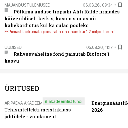
MAJANDUSTULEMUSED
06.08.26, 09:34
Põllumajanduse tippjuhi Ahti Kalde firmades
käive üldiselt kerkis, kasum samas nii
kahekordistus kui ka sulas pooleks
E-Piimast laekumata piimaraha on enam kui 1,2 miljonit eurot
UUDISED
05.08.26, 11:17
Rahvusvaheline fond paisutab Bioforce’i
kasvu
ÜRITUSED
8 akadeemilist tundi
Energiasäästli
ÄRIPÄEVA AKADEEMIA
Tehisintellekti meistriklass
2026
juhtidele - vundament