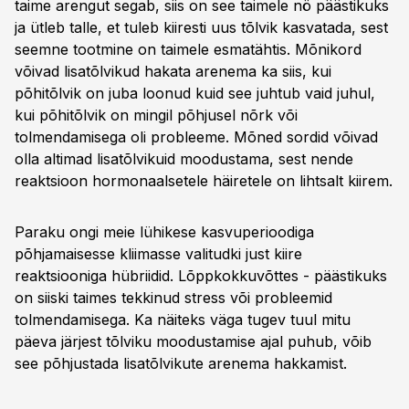
taime arengut segab, siis on see taimele nö päästikuks
ja ütleb talle, et tuleb kiiresti uus tõlvik kasvatada, sest
seemne tootmine on taimele esmatähtis. Mõnikord
võivad lisatõlvikud hakata arenema ka siis, kui
põhitõlvik on juba loonud kuid see juhtub vaid juhul,
kui põhitõlvik on mingil põhjusel nõrk või
tolmendamisega oli probleeme. Mõned sordid võivad
olla altimad lisatõlvikuid moodustama, sest nende
reaktsioon hormonaalsetele häiretele on lihtsalt kiirem.
Paraku ongi meie lühikese kasvuperioodiga
põhjamaisesse kliimasse valitudki just kiire
reaktsiooniga hübriidid. Lõppkokkuvõttes - päästikuks
on siiski taimes tekkinud stress või probleemid
tolmendamisega. Ka näiteks väga tugev tuul mitu
päeva järjest tõlviku moodustamise ajal puhub, võib
see põhjustada lisatõlvikute arenema hakkamist.