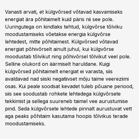
Vanasti arvati, et külgvõrsed võtavad kasvamiseks
energiat ära põhitaimelt kuid päris nii see pole.
Uuringutega on kindlaks tehtud, külgvõrse tõlviku
moodustamiseks võetakse energia külgvõrse
lehtedest, mitte põhitaimest. Külgvõrsed võtavad
energiat põhivõrselt ainult juhul, kui külgvõrse
moodustab tõlvikut ning põhivõrsel tõlvikut veel pole.
Selline olukord on äärmiselt haruldane. Kuigi
külgvõrsed põhitaimelt energiat ei varasta, siis
avaldavad nad siiski negatiivset mõju taime veereziimi
osas. Kui peale soodsat kevadet tuleb põuane periood,
siis see soodustab rohkete lehtedega külgvõrsete
tekkimist ja sellega suureneb taimel vee aurustumise
pind. Seda külgvõrsete lehtede pinnalt aurustuvat vett
aga peaks põhitaim kasutama hoopis tõlvikus terade
moodustamiseks.