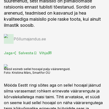
suurenenud, sest maisisilo on piimaloomade
ratsioonis ennast tublisti tõestanud. Sordid on
arenenud, teadmised on kasvanud ja hea
kvaliteediga maisisilo pole raske toota, kui ainult
ilmastik soosib.
Põllumajandus.ee
Jaga
Salvesta
Vihja
Maisil esineb sellel hooajal palju väärarenguid.
Foto:
Kristiina Märs, Smartfor OÜ
Mööda Eestit ringi sõites aga on sellel hooajal jäänud
silma varasemast rohkem erinevate väärarengute ja
kõrvalekalletega maisi taimi. Tihti arvatakse, et süüdi
on seeme kuid sellel hooajal on näha väärarengutega
taimi kõikvõimalike erinevate hübriidide seas ja