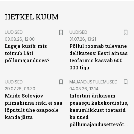
HETKEL KUUM
UUDISED
UUDISED
03.08.26, 12:00
31.07.26, 13:21
Lugeja küsib: mis
Põllul roomab tulevane
toimub Läti
delikatess: Eesti ainsas
põllumajanduses?
teofarmis kasvab 600
000 tigu
UUDISED
MAJANDUSTULEMUSED
29.07.26, 09:30
04.08.26, 12:14
Maido Solovjov:
Infortari ärikasum
piimahinna riski ei saa
peaaegu kahekordistus,
lõputult ühe osapoole
kasumlikkust toetasid
kanda jätta
ka uued
põllumajandusettevõtted