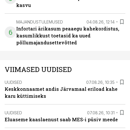
kasvu
MAJANDUSTULEMUSED
04.08.26, 12:14
Infortari ärikasum peaaegu kahekordistus,
6
kasumlikkust toetasid ka uued
põllumajandusettevõtted
VIIMASED UUDISED
UUDISED
07.08.26, 10:35
Keskkonnaamet andis Järvamaal eriload kahe
karu küttimiseks
UUDISED
07.08.26, 10:31
Eluaseme kaaslaenust saab MES-i püsiv meede