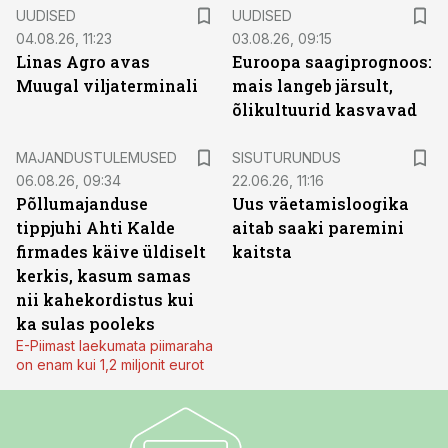
UUDISED
UUDISED
04.08.26, 11:23
03.08.26, 09:15
Linas Agro avas
Euroopa saagiprognoos:
Muugal viljaterminali
mais langeb järsult,
õlikultuurid kasvavad
ST
MAJANDUSTULEMUSED
SISUTURUNDUS
06.08.26, 09:34
22.06.26, 11:16
Põllumajanduse
Uus väetamisloogika
tippjuhi Ahti Kalde
aitab saaki paremini
firmades käive üldiselt
kaitsta
kerkis, kasum samas
nii kahekordistus kui
ka sulas pooleks
E-Piimast laekumata piimaraha
on enam kui 1,2 miljonit eurot