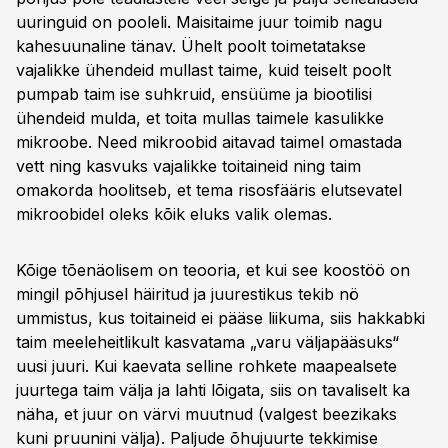
uuringuid on pooleli. Maisitaime juur toimib nagu
kahesuunaline tänav. Ühelt poolt toimetatakse
vajalikke ühendeid mullast taime, kuid teiselt poolt
pumpab taim ise suhkruid, ensüüme ja biootilisi
ühendeid mulda, et toita mullas taimele kasulikke
mikroobe. Need mikroobid aitavad taimel omastada
vett ning kasvuks vajalikke toitaineid ning taim
omakorda hoolitseb, et tema risosfääris elutsevatel
mikroobidel oleks kõik eluks valik olemas.
Kõige tõenäolisem on teooria, et kui see koostöö on
mingil põhjusel häiritud ja juurestikus tekib nö
ummistus, kus toitaineid ei pääse liikuma, siis hakkabki
taim meeleheitlikult kasvatama „varu väljapääsuks“
uusi juuri. Kui kaevata selline rohkete maapealsete
juurtega taim välja ja lahti lõigata, siis on tavaliselt ka
näha, et juur on värvi muutnud (valgest beezikaks
kuni pruunini välja). Paljude õhujuurte tekkimise