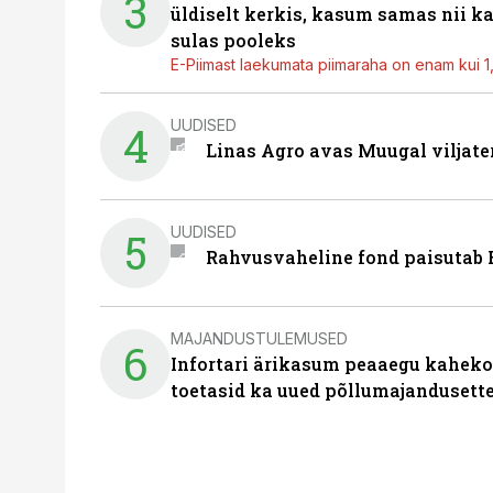
3
üldiselt kerkis, kasum samas nii k
sulas pooleks
E-Piimast laekumata piimaraha on enam kui 1,2
UUDISED
4
Linas Agro avas Muugal viljate
UUDISED
5
Rahvusvaheline fond paisutab B
MAJANDUSTULEMUSED
6
Infortari ärikasum peaaegu kaheko
toetasid ka uued põllumajandusett