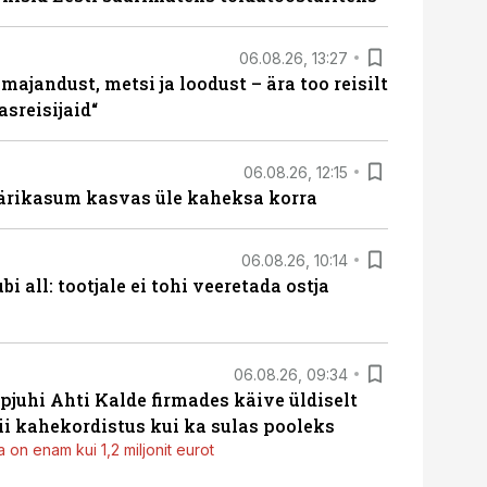
06.08.26, 13:27
majandust, metsi ja loodust – ära too reisilt
sreisijaid“
06.08.26, 12:15
ärikasum kasvas üle kaheksa korra
06.08.26, 10:14
i all: tootjale ei tohi veeretada ostja
06.08.26, 09:34
pjuhi Ahti Kalde firmades käive üldiselt
i kahekordistus kui ka sulas pooleks
 on enam kui 1,2 miljonit eurot