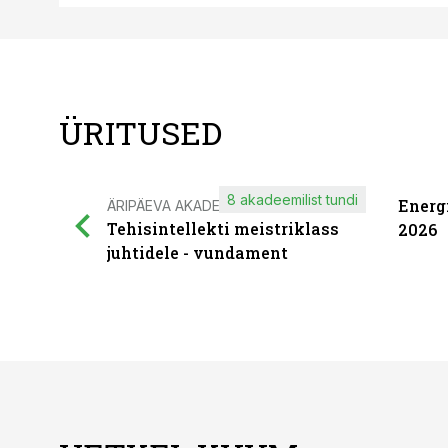
ÜRITUSED
8 akadeemilist tundi
Energ
ÄRIPÄEVA AKADEEMIA
Tehisintellekti meistriklass
2026
juhtidele - vundament