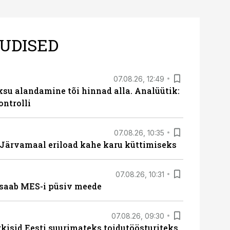
UDISED
07.08.26, 12:49
ksu alandamine tõi hinnad alla. Analüütik:
ontrolli
07.08.26, 10:35
ärvamaal eriload kahe karu küttimiseks
07.08.26, 10:31
saab MES-i püsiv meede
07.08.26, 09:30
rkisid Eesti suurimateks toidutöösturiteks