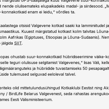
us märgistati GPS-saatjatega kuus Valgevene suur-konnakotk
d nende olulisemateks elupaikadeks madal- ja siirdesood. „
-konnakotkaid enam ei leidu,“ võrdles ta.
ikaalastega otsisid Valgevene kotkad saaki ka lamminiitudel ja
maastikus. Kuuest märgistatud kotkast kolm talvitas Lõun
kolm Aafrikas (Egiptuses, Etioopias ja Lõuna-Sudaanis). Ne
 jälgida
SIIT
.
opas ohustab suur-konnakotkaid hübridiseerimine väike-
selle teguri olulisuse selgitamist Valgevenes,“ lisas Väli, kel
 liigimääranguteks ja hübriidide tuvastamiseks 50 pesapaiga
üside tulemused selguvad eeloleval talvel.
neriteks olid mittetulundusühingud Kotkaklubi Eestist ning 
y / BirdLife Belarus Valgevenest, seda rahastas arenguko
mes Eesti Välisministeerium.