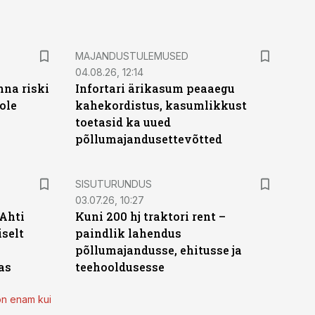
MAJANDUSTULEMUSED
04.08.26, 12:14
nna riski
Infortari ärikasum peaaegu
ole
kahekordistus, kasumlikkust
toetasid ka uued
põllumajandusettevõtted
ST
SISUTURUNDUS
03.07.26, 10:27
 Ahti
Kuni 200 hj traktori rent –
iselt
paindlik lahendus
põllumajandusse, ehitusse ja
as
teehooldusesse
on enam kui