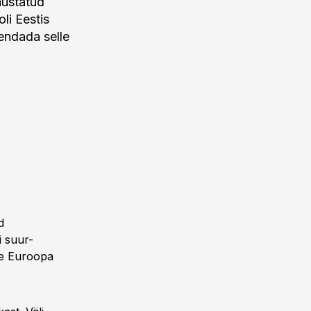
hustatud
li Eestis
endada selle
d
i suur-
ve Euroopa