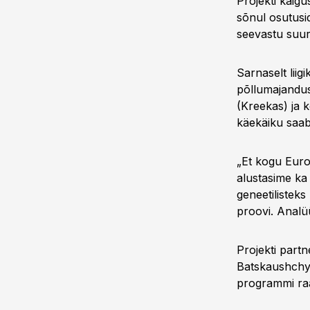
Projekti käig
sõnul osutusi
seevastu suur
Sarnaselt liig
põllumajandus
(Kreekas) ja 
käekäiku saab
„Et kogu Euro
alustasime ka 
geneetilisteks
proovi. Analü
Projekti part
Batskaushchyn
programmi raa