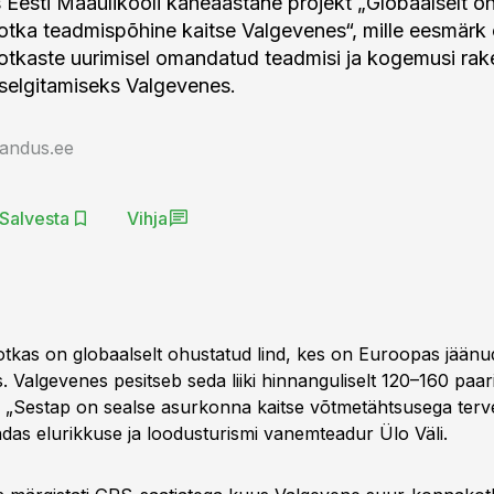
es Eesti Maaülikooli kaheaastane projekt „Globaalselt o
tka teadmispõhine kaitse Valgevenes“, mille eesmärk o
tkaste uurimisel omandatud teadmisi ja kogemusi rak
i selgitamiseks Valgevenes.
jandus.ee
Salvesta
Vihja
kas on globaalselt ohustatud lind, kes on Euroopas jäänu
. Valgevenes pesitseb seda liiki hinnanguliselt 120–160 paar
 „Sestap on sealse asurkonna kaitse võtmetähtsusega ter
ndas elurikkuse ja loodusturismi vanemteadur Ülo Väli.