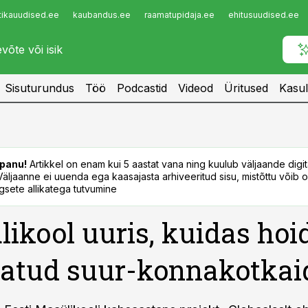
tikauudised.ee
kaubandus.ee
raamatupidaja.ee
ehitusuudised.ee
Infopank
Radar
Sisuturundus
Töö
Podcastid
Videod
Üritused
Kasul
panu!
Artikkel on enam kui 5 aastat vana ning kuulub väljaande digi
. Väljaanne ei uuenda ega kaasajasta arhiveeritud sisu, mistõttu võib ol
sete allikatega tutvumine
ikool uuris, kuidas hoi
atud suur-konnakotkai