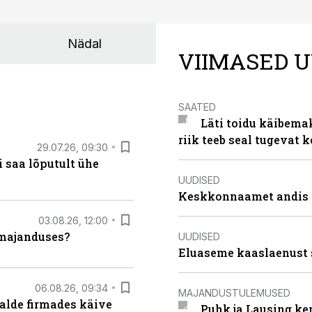
Nädal
VIIMASED U
SAATED
Läti toidu käibema
riik teeb seal tugevat k
29.07.26, 09:30
 saa lõputult ühe
UUDISED
Keskkonnaamet andis J
03.08.26, 12:00
umajanduses?
UUDISED
Eluaseme kaaslaenust 
06.08.26, 09:34
MAJANDUSTULEMUSED
alde firmades käive
Puhk ja Lausing ke