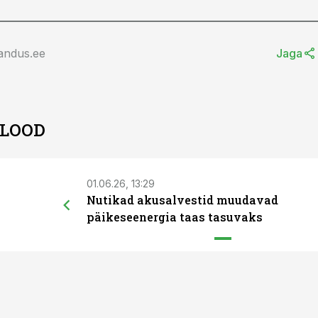
andus.ee
Jaga
 LOOD
01.06.26, 13:29
Nutikad akusalvestid muudavad
päikeseenergia taas tasuvaks