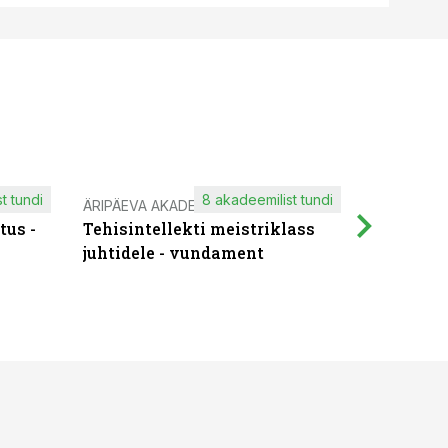
t tundi
8 akadeemilist tundi
ÄRIPÄEVA AKADEEMIA
IT KOOLIT
tus -
Tehisintellekti meistriklass
Muutuste
juhtidele - vundament
praktilis