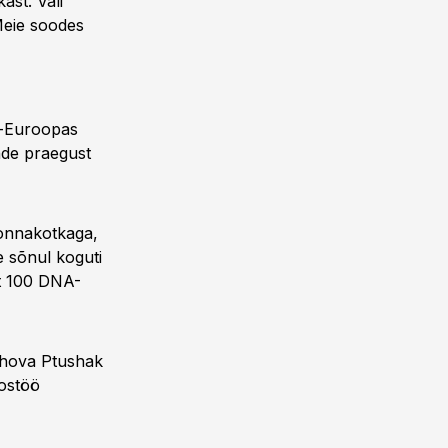
ast. Väli
Meie soodes
a-Euroopas
nde praegust
konnakotkaga,
le sõnul koguti
lt 100 DNA-
Akhova Ptushak
ostöö