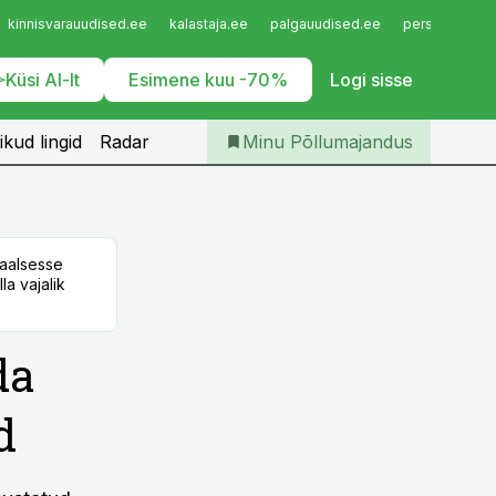
Iseteenindus
kinnisvarauudised.ee
kalastaja.ee
palgauudised.ee
personaliuudi
Telli Põllumajandus
Küsi AI-lt
Esimene kuu -70%
Logi sisse
ikud lingid
Radar
Minu Põllumajandus
taalsesse
la vajalik
da
d