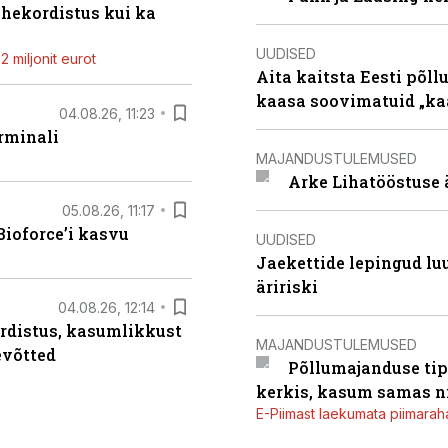
ahekordistus kui ka
UUDISED
 miljonit eurot
Aita kaitsta Eesti põllu
kaasa soovimatuid „kaa
04.08.26, 11:23
rminali
MAJANDUSTULEMUSED
Arke Lihatööstuse 
05.08.26, 11:17
ioforce’i kasvu
UUDISED
Jaekettide lepingud luub
äririski
04.08.26, 12:14
rdistus, kasumlikkust
MAJANDUSTULEMUSED
evõtted
Põllumajanduse tip
kerkis, kasum samas ni
E-Piimast laekumata piimaraha