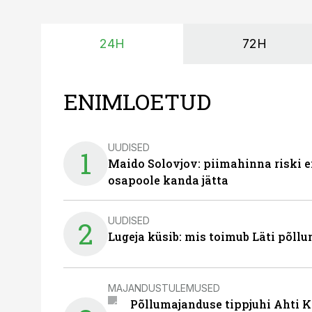
24H
72H
ENIMLOETUD
UUDISED
1
Maido Solovjov: piimahinna riski ei
osapoole kanda jätta
UUDISED
2
Lugeja küsib: mis toimub Läti põll
MAJANDUSTULEMUSED
Põllumajanduse tippjuhi Ahti K