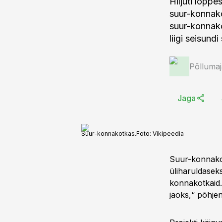
Hiljuti lõpp
suur-konnako
suur-konnako
liigi seisund
Põlluma
Jaga
Suur-konnakotkas.
Foto:
Vikipeedia
Suur-konnakot
üliharuldaseks
konnakotkaid.
jaoks,“ põhje