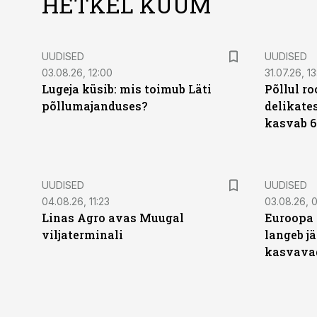
HETKEL KUUM
UUDISED
UUDISED
03.08.26, 12:00
31.07.26, 13
Lugeja küsib: mis toimub Läti
Põllul r
põllumajanduses?
delikates
kasvab 6
UUDISED
UUDISED
04.08.26, 11:23
03.08.26, 0
Linas Agro avas Muugal
Euroopa 
viljaterminali
langeb jä
kasvava