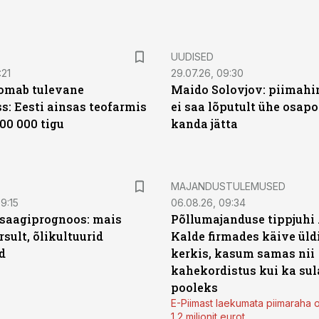
UUDISED
:21
29.07.26, 09:30
oomab tulevane
Maido Solovjov: piimahi
s: Eesti ainsas teofarmis
ei saa lõputult ühe osapo
00 000 tigu
kanda jätta
MAJANDUSTULEMUSED
9:15
06.08.26, 09:34
saagiprognoos: mais
Põllumajanduse tippjuhi
rsult, õlikultuurid
Kalde firmades käive üld
d
kerkis, kasum samas nii
kahekordistus kui ka sul
pooleks
E-Piimast laekumata piimaraha 
1,2 miljonit eurot