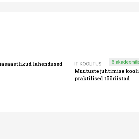
8 akadeemilis
iasäästlikud lahendused
IT KOOLITUS
Muutuste juhtimise kooli
praktilised tööriistad