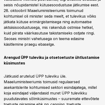
seisis nõupidamistel kütusesoodustuse jätkumise eest.
28. oktoobril Maaeluministeeriumis toimunud
kohtumisel oli minister seda meelt, et tulevikus võiks
jätkata kütuse erimärgistamisega ning automaatse
aktsiisisoodustusega, mis rakendub ostmise hetkel,
kuid piirata väärkasutuse takistamiseks ostjate ringi.
Seoses ministri vahetusega on teema edasine
käsitlemine praegu ebaselge.
Arengud ÜPP tuleviku ja otsetoetuste ühtlustamise
küsimustes
Jätkusid arutelud ÜPP tuleviku üle.
Maaeluministeeriumis toimusid regulaarsed
asekantslerite kohtumised sektori esindajatega, millel
koja esindajad väljendasid muret ÜPP tulevikku
puudutavates sõlmküsimustes – suuremate ettevõtete
toetuste piiramine ehk nn
capping
, toetuste