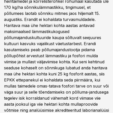
heintaimedel ja kõrrelisterohkel rohumaal kasutada üle
170 kg/ha sõnnikulämmastikku, tingimusel, et
põllumees laotab sõnniku mitmes jaos hiljemalt 15.
augustiks. Erandit ei kohaldata turvasmuldadele.
Haritava maa ühe hektari kohta aastas antavad
maksimaalsed lämmastikukogused
põllumajanduskultuuride kaupa sõltuvalt seejuures
kultuuri kasvuks vajalikust väetustarbest. Erandi
kasutamiseks peab põllumajandustootja pidama
põllupõhist arvestust lämmastiku ja fosfori mulda
viimise ja mullast väljaviimise kohta. Kui seni kehtinud
seaduse kohaselt on sõnnikuga lubatud anda haritava
maa ühe hektari kohta kuni 25 kg fosforit aastas, siis
EPKK ettepanekul ei kohaldata seda piirmäära, kui
mullas taimedele omas-tatava fosfori tarve on suur või
väga suur ja selle tõendamiseks on põlluma-jandusega
tegelev isik korraldanud vähemalt kord viimase viie
aasta jooksul iga viie hektari kohta mullaproovide
võtmise ning analüüsimise akrediteeritud laborianalüüsi