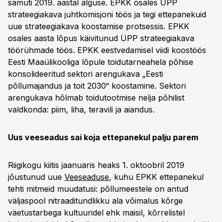
samuti 2019. aastal alguse. EPKK osales ÜPP
strateegiakava juhtkomisjoni töös ja tegi ettepanekuid
uue strateegiakava koostamise protsessis. EPKK
osales aasta lõpus käivitunud ÜPP strateegiakava
töörühmade töös. EPKK eestvedamisel viidi koostöös
Eesti Maaülikooliga lõpule toidutarneahela põhise
konsolideeritud sektori arengukava „Eesti
põllumajandus ja toit 2030“ koostamine. Sektori
arengukava hõlmab toidutootmise nelja põhilist
valdkonda: piim, liha, teravili ja aiandus.
Uus veeseadus sai koja ettepanekul palju parem
Riigikogu kiitis jaanuaris heaks 1. oktoobril 2019
jõustunud uue
Veeseaduse
, kuhu EPKK ettepanekul
tehti mitmeid muudatusi: põllumeestele on antud
väljaspool nitraaditundlikku ala võimalus kõrge
väetustarbega kultuuridel ehk maisil, kõrrelistel