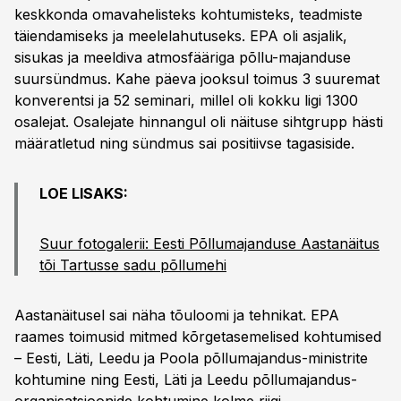
keskkonda omavahelisteks kohtumisteks, teadmiste
täiendamiseks ja meelelahutuseks. EPA oli asjalik,
sisukas ja meeldiva atmosfääriga põllu-majanduse
suursündmus. Kahe päeva jooksul toimus 3 suuremat
konverentsi ja 52 seminari, millel oli kokku ligi 1300
osalejat. Osalejate hinnangul oli näituse sihtgrupp hästi
määratletud ning sündmus sai positiivse tagasiside.
LOE LISAKS:
Suur fotogalerii: Eesti Põllumajanduse Aastanäitus
tõi Tartusse sadu põllumehi
Aastanäitusel sai näha tõuloomi ja tehnikat. EPA
raames toimusid mitmed kõrgetasemelised kohtumised
– Eesti, Läti, Leedu ja Poola põllumajandus-ministrite
kohtumine ning Eesti, Läti ja Leedu põllumajandus-