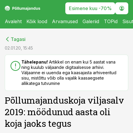
Esimene kuu -70%
Avaleht
Kõik lood
Arvamused
Galeriid
TOPid
Sisu
cebook
cebook
Tagasi
Twitter)
Twitter)
02.01.20, 15:45
kedIn
kedIn
Tähelepanu!
Artikkel on enam kui 5 aastat vana
ning kuulub väljaande digitaalsesse arhiivi.
ail
ail
Väljaanne ei uuenda ega kaasajasta arhiveeritud
sisu, mistõttu võib olla vajalik kaasaegsete
k
k
allikatega tutvumine
Põllumajanduskoja viljasalv
2019: möödunud aasta oli
koja jaoks tegus