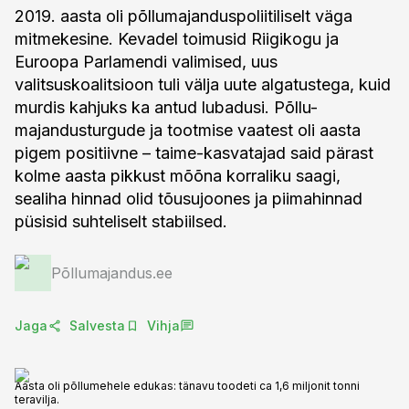
2019. aasta oli põllumajanduspoliitiliselt väga
mitmekesine. Kevadel toimusid Riigikogu ja
Euroopa Parlamendi valimised, uus
valitsuskoalitsioon tuli välja uute algatustega, kuid
murdis kahjuks ka antud lubadusi. Põllu-
majandusturgude ja tootmise vaatest oli aasta
pigem positiivne – taime-kasvatajad said pärast
kolme aasta pikkust mõõna korraliku saagi,
sealiha hinnad olid tõusujoones ja piimahinnad
püsisid suhteliselt stabiilsed.
Põllumajandus.ee
Jaga
Salvesta
Vihja
Aasta oli põllumehele edukas: tänavu toodeti ca 1,6 miljonit tonni
teravilja.