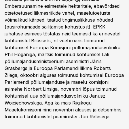
ümbersuunamine esimestele hektaritele, ebavõrdsed
otsetoetused liikmesriikide vahel, maaelutoetuste
võimalikud kärped, teatud tingimuslikkuse nõuded
(püsirohumaade säilitamise kohustus jt). EPKK
juhatuse esimees tõstatas neid teemasid ka erinevatel
kohtumistel Brüsselis, nt veebruaris toimunud
kohtumisel Euroopa Komisjoni põllumajandusvoliniku
Phil Hoganiga, märtsis toimunud kohtumisel Läti
põllumajandusministeeriumi aseministri Jānis
Grasbergs ja Euroopa Parlamendi liikme Roberts
Zilega, oktoobri alguses toimunud kohtumisel Euroopa
Parlamendi põllumajanduse ja maaelu komisjoni
esimehe Norbert Linsiga, novembri lõpus toimunud
kohtumisel uue põllumajandusvoliniku Janusz
Wojciechowskiga. Aga ka mais Riigikogu
Maaelukomisjoni ning novembri alguses ja detsembris
toimunud kohtumistel peaminister Jüri Ratasega.