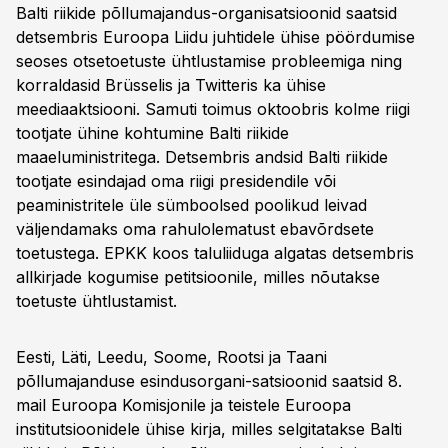
Balti riikide põllumajandus-organisatsioonid saatsid
detsembris Euroopa Liidu juhtidele ühise pöördumise
seoses otsetoetuste ühtlustamise probleemiga ning
korraldasid Brüsselis ja Twitteris ka ühise
meediaaktsiooni. Samuti toimus oktoobris kolme riigi
tootjate ühine kohtumine Balti riikide
maaeluministritega. Detsembris andsid Balti riikide
tootjate esindajad oma riigi presidendile või
peaministritele üle sümboolsed poolikud leivad
väljendamaks oma rahulolematust ebavõrdsete
toetustega. EPKK koos taluliiduga algatas detsembris
allkirjade kogumise petitsioonile, milles nõutakse
toetuste ühtlustamist.
Eesti, Läti, Leedu, Soome, Rootsi ja Taani
põllumajanduse esindusorgani-satsioonid saatsid 8.
mail Euroopa Komisjonile ja teistele Euroopa
institutsioonidele ühise kirja, milles selgitatakse Balti