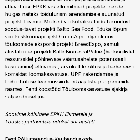
ettevõtmisi. EPKK viis ellu mitmeid projekte, nende
hulgas näiteks toiduturismi arendamisele suunatud
projekti Liivimaa Maitsed või kohaliku toidu turundust
soodus-tavat projekti Baltic Sea Food. Eduka lõpuni
viidi keskkonnaprojekt GreenAgri, algatati uus
tõuloomade ekspordi projekt BreedExpo, samuti
alustati uue projekti BalticBiomass4Value (bioloogilistel
ressurssidel põhinevate väärtusahelate potentsiaali
kasutamine) elluviimist, arvukalt koolitusi ja teabepäevi
korraldati loomakasvatuse, ÜPP rakendamise ja
toiduohutuse teadmussiirde pikaajaliste programmide
raames. Tehti koostööd Tõuloomakasvatuse ajakirja
väljaandmisel jne.
Soovime kõikidele EPKK liikmetele ja
koostööpartneritele edukat uut aastat!
Eesti Põllumajandus-Kaubanduskoda