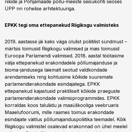
riikide ja Põhjamaade põllu-meeste seisukohti seoses
ÜPP nn rohelise arhitektuuriga.
EPKK tegi oma ettepanekud Riigikogu valmisteks
2019. aastasse jäi kaks väga olulist poliitilist sündmust –
märtsis toimusid Riigikogu valimised ja mais toimusid
Euroopa Parlamendi valimised. 2018. aastal töötasime
välja ettepanekud erakondadele põllumajanduse ja
bioma-jandusega laiemalt seotud valdkondade
arendamiseks ning kohtusime kõikide suuremate
parlamendierakondade esindajatega. EPKK
ettepanekud kajastusid praktiliselt kõikide praeguste
parlamendierakondade valimisprogrammides. EPKK
korraldas koos taluliidu ja maaülikooliga veebruaris
Maaelufoorumi, mille raames toimus erakondade
esindajate väitlus põllumajanduspoliitika teemadel. Kõik
Riigikogu valimistel osalevad erakonnad on ühel meelel