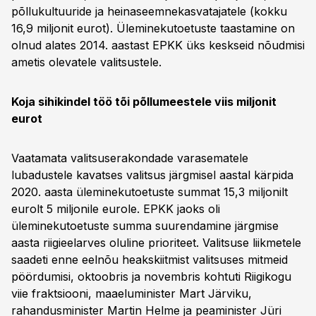
põllukultuuride ja heinaseemnekasvatajatele (kokku
16,9 miljonit eurot). Üleminekutoetuste taastamine on
olnud alates 2014. aastast EPKK üks keskseid nõudmisi
ametis olevatele valitsustele.
Koja sihikindel töö tõi põllumeestele viis miljonit
eurot
Vaatamata valitsuserakondade varasematele
lubadustele kavatses valitsus järgmisel aastal kärpida
2020. aasta üleminekutoetuste summat 15,3 miljonilt
eurolt 5 miljonile eurole. EPKK jaoks oli
üleminekutoetuste summa suurendamine järgmise
aasta riigieelarves oluline prioriteet. Valitsuse liikmetele
saadeti enne eelnõu heakskiitmist valitsuses mitmeid
pöördumisi, oktoobris ja novembris kohtuti Riigikogu
viie fraktsiooni, maaeluminister Mart Järviku,
rahandusminister Martin Helme ja peaminister Jüri