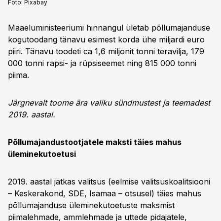
Foto:
Pixabay
Maaeluministeeriumi hinnangul ületab põllumajanduse
kogutoodang tänavu esimest korda ühe miljardi euro
piiri. Tänavu toodeti ca 1,6 miljonit tonni teravilja, 179
000 tonni rapsi- ja rüpsiseemet ning 815 000 tonni
piima.
Järgnevalt toome ära valiku sündmustest ja teemadest
2019. aastal.
Põllumajandustootjatele maksti täies mahus
üleminekutoetusi
2019. aastal jätkas valitsus (eelmise valitsuskoalitsiooni
– Keskerakond, SDE, Isamaa – otsusel) täies mahus
põllumajanduse üleminekutoetuste maksmist
piimalehmade, ammlehmade ja uttede pidajatele,