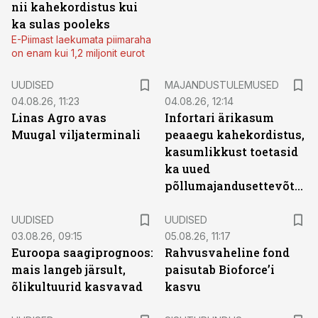
nii kahekordistus kui
ka sulas pooleks
E-Piimast laekumata piimaraha
on enam kui 1,2 miljonit eurot
UUDISED
MAJANDUSTULEMUSED
04.08.26, 11:23
04.08.26, 12:14
Linas Agro avas
Infortari ärikasum
Muugal viljaterminali
peaaegu kahekordistus,
kasumlikkust toetasid
ka uued
põllumajandusettevõtted
UUDISED
UUDISED
03.08.26, 09:15
05.08.26, 11:17
Euroopa saagiprognoos:
Rahvusvaheline fond
mais langeb järsult,
paisutab Bioforce’i
õlikultuurid kasvavad
kasvu
ST