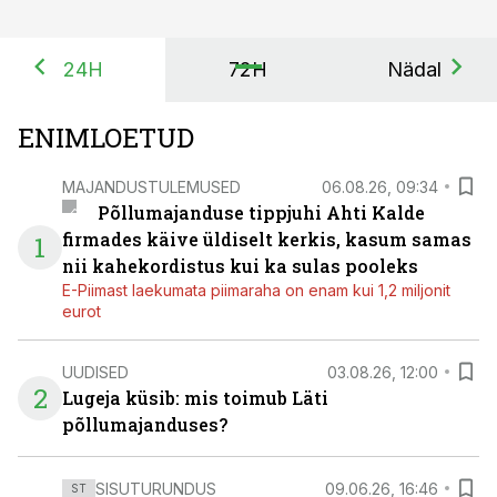
24H
72H
Nädal
ENIMLOETUD
MAJANDUSTULEMUSED
06.08.26, 09:34
Põllumajanduse tippjuhi Ahti Kalde
firmades käive üldiselt kerkis, kasum samas
1
nii kahekordistus kui ka sulas pooleks
E-Piimast laekumata piimaraha on enam kui 1,2 miljonit
eurot
UUDISED
03.08.26, 12:00
2
Lugeja küsib: mis toimub Läti
põllumajanduses?
SISUTURUNDUS
09.06.26, 16:46
ST