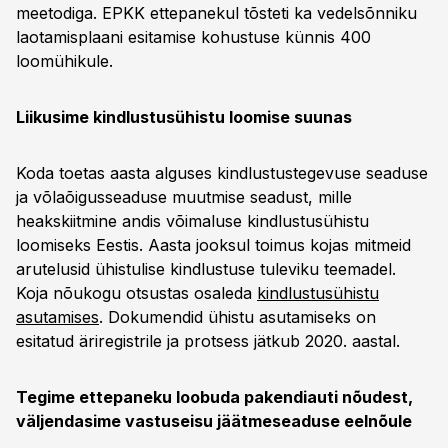
meetodiga. EPKK ettepanekul tõsteti ka vedelsõnniku
laotamisplaani esitamise kohustuse künnis 400
loomühikule.
Liikusime kindlustusühistu loomise suunas
Koda toetas aasta alguses kindlustustegevuse seaduse
ja võlaõigusseaduse muutmise seadust, mille
heakskiitmine andis võimaluse kindlustusühistu
loomiseks Eestis. Aasta jooksul toimus kojas mitmeid
arutelusid ühistulise kindlustuse tuleviku teemadel.
Koja nõukogu otsustas osaleda
kindlustusühistu
asutamises
. Dokumendid ühistu asutamiseks on
esitatud äriregistrile ja protsess jätkub 2020. aastal.
Tegime ettepaneku loobuda pakendiauti nõudest,
väljendasime vastuseisu jäätmeseaduse eelnõule