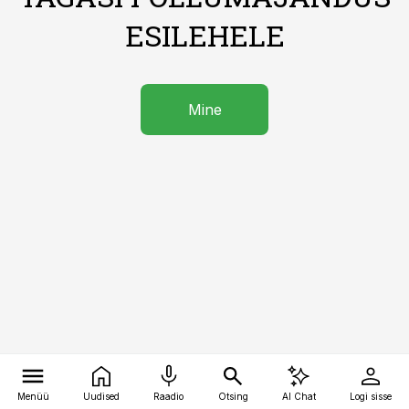
ESILEHELE
Mine
Menüü
Uudised
Raadio
Otsing
AI Chat
Logi sisse