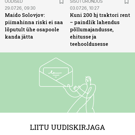
UUDISED
SISUTURUNDUS
29.07.26, 09:30
03.07.26, 10:27
Maido Solovjov:
Kuni 200 hj traktori rent
piimahinna riski ei saa
– paindlik lahendus
lõputult ühe osapoole
põllumajandusse,
kanda jätta
ehitusse ja
teehooldusesse
LIITU UUDISKIRJAGA