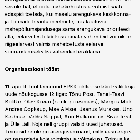
seisukohal, et uute mahekohustuste võtmist saab
edaspidi toetada, kui maaelu arengukava keskkonna-
ja loomade heaolu meetmete, mis kuuluvad
mahepõllumajandusega sama arengukava prioriteedi
alla, eelarvetes tekib kasutamata vahendeid või riik on
riigieelarvest valmis mahetoetuste eelarve
suurendamiseks lisavahendeid eraldama.
Organisatsiooni tööst
11. aprillil Türil toimunud EPKK üldkoosolekul valiti koja
uude nõukogusse 12 liiget: Tõnu Post, Tanel-Taavi
Bulitko, Olav Kreen (nõukogu esimees), Margus Muld,
Andres Oopkaup, Mae Alviste, Jaanus Murakas, Uno
Kaldmäe, Valdis Noppel, Anu Hellenurme, Sivar Irval
ja Ülle Läll. Koja neli gruppi valisid uued juhatused.
Toimusid nõukogu arenguseminarid, mille eesmärgiks
on parandada koja toimimist ja võimekust. Toimus ka