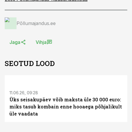
Põllumajandus.ee
Jaga
Vihja
SEOTUD LOOD
ST
11.06.26, 09:28
Üks seisakupäev võib maksta üle 30 000 euro:
miks tasub kombain enne hooaega põhjalikult
üle vaadata