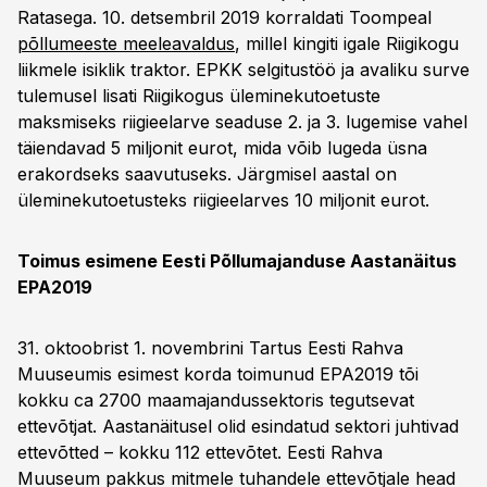
Ratasega. 10. detsembril 2019 korraldati Toompeal
põllumeeste meeleavaldus
, millel kingiti igale Riigikogu
liikmele isiklik traktor. EPKK selgitustöö ja avaliku surve
tulemusel lisati Riigikogus üleminekutoetuste
maksmiseks riigieelarve seaduse 2. ja 3. lugemise vahel
täiendavad 5 miljonit eurot, mida võib lugeda üsna
erakordseks saavutuseks. Järgmisel aastal on
üleminekutoetusteks riigieelarves 10 miljonit eurot.
Toimus esimene Eesti Põllumajanduse Aastanäitus
EPA2019
31. oktoobrist 1. novembrini Tartus Eesti Rahva
Muuseumis esimest korda toimunud EPA2019 tõi
kokku ca 2700 maamajandussektoris tegutsevat
ettevõtjat. Aastanäitusel olid esindatud sektori juhtivad
ettevõtted – kokku 112 ettevõtet. Eesti Rahva
Muuseum pakkus mitmele tuhandele ettevõtjale head