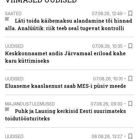
SAATED
07.08.26, 12:49
Läti toidu käibemaksu alandamine tõi hinnad
alla. Analüütik: riik teeb seal tugevat kontrolli
UUDISED
07.08.26, 10:35
Keskkonnaamet andis Järvamaal eriload kahe
karu küttimiseks
UUDISED
07.08.26, 10:31
Eluaseme kaaslaenust saab MES-i püsiv meede
MAJANDUSTULEMUSED
07.08.26, 09:30
Puhk ja Lausing kerkisid Eesti suurimateks
toidutöösturiteks
UUDISED
06.08.26, 13:27