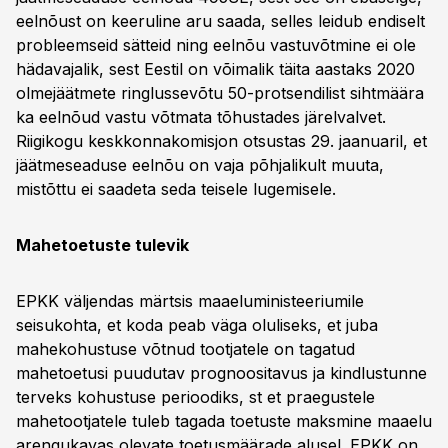
eelnõust on keeruline aru saada, selles leidub endiselt
probleemseid sätteid ning eelnõu vastuvõtmine ei ole
hädavajalik, sest Eestil on võimalik täita aastaks 2020
olmejäätmete ringlussevõtu 50-protsendilist sihtmäära
ka eelnõud vastu võtmata tõhustades järelvalvet.
Riigikogu keskkonnakomisjon otsustas 29. jaanuaril, et
jäätmeseaduse eelnõu on vaja põhjalikult muuta,
mistõttu ei saadeta seda teisele lugemisele.
Mahetoetuste tulevik
EPKK väljendas märtsis maaeluministeeriumile
seisukohta, et koda peab väga oluliseks, et juba
mahekohustuse võtnud tootjatele on tagatud
mahetoetusi puudutav prognoositavus ja kindlustunne
terveks kohustuse perioodiks, st et praegustele
mahetootjatele tuleb tagada toetuste maksmine maaelu
arengukavas olevate toetusmäärade alusel. EPKK on