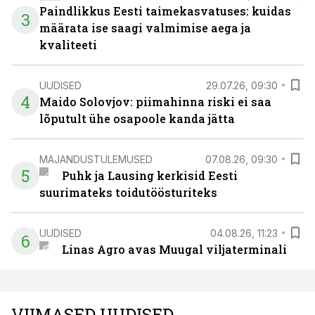
Paindlikkus Eesti taimekasvatuses: kuidas
3
määrata ise saagi valmimise aega ja
kvaliteeti
UUDISED
29.07.26, 09:30
4
Maido Solovjov: piimahinna riski ei saa
lõputult ühe osapoole kanda jätta
MAJANDUSTULEMUSED
07.08.26, 09:30
5
Puhk ja Lausing kerkisid Eesti
suurimateks toidutöösturiteks
UUDISED
04.08.26, 11:23
6
Linas Agro avas Muugal viljaterminali
VIIMASED UUDISED