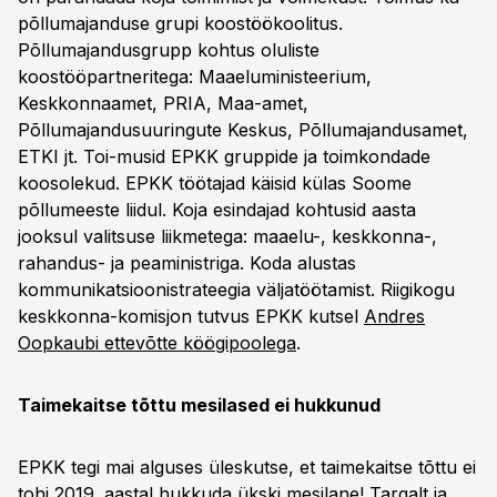
põllumajanduse grupi koostöökoolitus.
Põllumajandusgrupp kohtus oluliste
koostööpartneritega: Maaeluministeerium,
Keskkonnaamet, PRIA, Maa-amet,
Põllumajandusuuringute Keskus, Põllumajandusamet,
ETKI jt. Toi-musid EPKK gruppide ja toimkondade
koosolekud. EPKK töötajad käisid külas Soome
põllumeeste liidul. Koja esindajad kohtusid aasta
jooksul valitsuse liikmetega: maaelu-, keskkonna-,
rahandus- ja peaministriga. Koda alustas
kommunikatsioonistrateegia väljatöötamist. Riigikogu
keskkonna-komisjon tutvus EPKK kutsel
Andres
Oopkaubi ettevõtte köögipoolega
.
Taimekaitse tõttu mesilased ei hukkunud
EPKK tegi mai alguses üleskutse, et taimekaitse tõttu ei
tohi 2019. aastal hukkuda ükski mesilane! Targalt ja