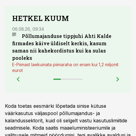
HETKEL KUUM
06.08.26, 09:34
03.08.
Põllumajanduse tippjuhi Ahti Kalde
Luge
firmades käive üldiselt kerkis, kasum
põll
samas nii kahekordistus kui ka sulas
pooleks
E-Piimast laekumata piimaraha on enam kui 1,2 miljonit
eurot
Koda toetas eesmärki lõpetada sinise kütuse
väärkasutus väljaspool põllumajandus- ja
kalandussektorit, kuid oli selgelt vastu kasutuslimiitide
seadmisele. Koda saatis maaeluministeeriumile ja
valitsusele mitmeid pöördumisi, tegi avalikke avaldusi ja