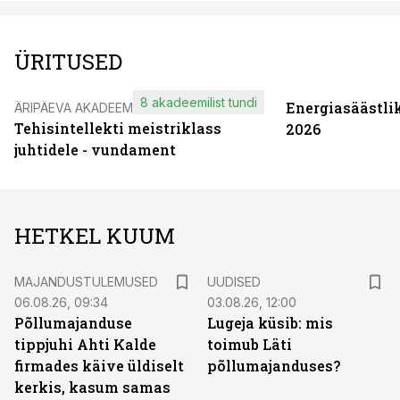
ÜRITUSED
8 akadeemilist tundi
Energiasäästli
ÄRIPÄEVA AKADEEMIA
Tehisintellekti meistriklass
2026
juhtidele - vundament
HETKEL KUUM
MAJANDUSTULEMUSED
UUDISED
06.08.26, 09:34
03.08.26, 12:00
Põllumajanduse
Lugeja küsib: mis
tippjuhi Ahti Kalde
toimub Läti
firmades käive üldiselt
põllumajanduses?
kerkis, kasum samas