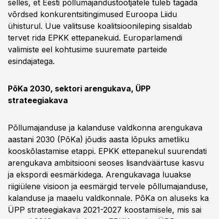
selles, et Eesti põllumajandustootjatele tuleb tagada
võrdsed konkurentsitingimused Euroopa Liidu
ühisturul. Uue valitsuse koalitsioonileping sisaldab
tervet rida EPKK ettepanekuid. Europarlamendi
valimiste eel kohtusime suuremate parteide
esindajatega.
PõKa 2030, sektori arengukava, ÜPP
strateegiakava
Põllumajanduse ja kalanduse valdkonna arengukava
aastani 2030 (PõKa) jõudis aasta lõpuks ametliku
kooskõlastamise etappi. EPKK ettepanekul suurendati
arengukava ambitsiooni seoses lisandväärtuse kasvu
ja ekspordi eesmärkidega. Arengukavaga luuakse
riigiülene visioon ja eesmärgid tervele põllumajanduse,
kalanduse ja maaelu valdkonnale. PõKa on aluseks ka
ÜPP strateegiakava 2021-2027 koostamisele, mis sai