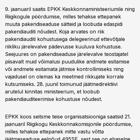
9. jaanuaril saatis EPKK Keskkonnaministeeriumile ning
Riigikogule pöördumise, milles tehakse ettepanek
muuta pakendiseaduse sätteid ja loobuda edaspidi
pakendiauditi nõudest. Koja arvates on riik
pakendiauditi kohustusega delegeerinud ettevõtjale
riikliku järelevalve pädevusse kuuluva kohustuse.
Seejuures on pakendiseaduse järelevalve teostajatel
piisavalt muid võimalusi puudulike andmete esitamise
või andmete esitamata jätmise kontrollimiseks ning
vajadusel on olemas ka meetmed rikkujate korrale
kutsumiseks. 28. juunil toimunud jäätmedirektiivi
arutelul kinnitas ministeerium, et loobub
pakendiauditeerimise kohustuse nõudest.
EPKK koos seitsme teise organisatsiooniga saatsid 21.
jaanuaril Riigikogu Keskkonnakomisjonile pöördumise,
milles tehakse ettepanek mitte vastu võtta
jäätmeseaduse eelnõud 495SE, sest see on ebaselge,