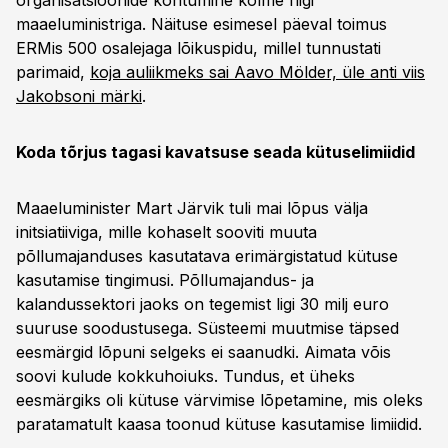
organisatsioonide kohtumine kolme riigi
maaeluministriga. Näituse esimesel päeval toimus
ERMis 500 osalejaga lõikuspidu, millel tunnustati
parimaid,
koja auliikmeks sai Aavo Mölder, üle anti viis
Jakobsoni märki
.
Koda tõrjus tagasi kavatsuse seada kütuselimiidid
Maaeluminister Mart Järvik tuli mai lõpus välja
initsiatiiviga, mille kohaselt sooviti muuta
põllumajanduses kasutatava erimärgistatud kütuse
kasutamise tingimusi. Põllumajandus- ja
kalandussektori jaoks on tegemist ligi 30 milj euro
suuruse soodustusega. Süsteemi muutmise täpsed
eesmärgid lõpuni selgeks ei saanudki. Aimata võis
soovi kulude kokkuhoiuks. Tundus, et üheks
eesmärgiks oli kütuse värvimise lõpetamine, mis oleks
paratamatult kaasa toonud kütuse kasutamise limiidid.