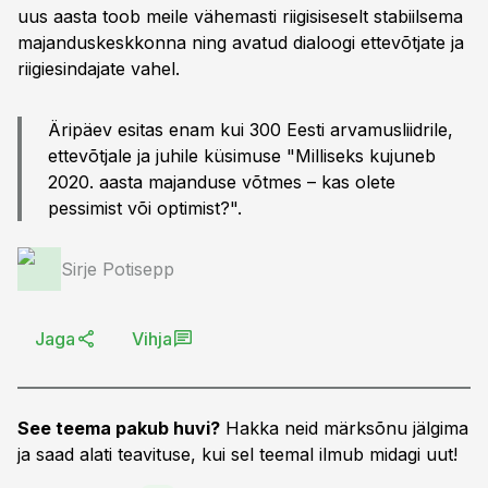
uus aasta toob meile vähemasti riigisiseselt stabiilsema
majanduskeskkonna ning avatud dialoogi ettevõtjate ja
riigiesindajate vahel.
Äripäev esitas enam kui 300 Eesti arvamusliidrile,
ettevõtjale ja juhile küsimuse "Milliseks kujuneb
2020. aasta majanduse võtmes – kas olete
pessimist või optimist?".
Sirje Potisepp
Jaga
Vihja
See teema pakub huvi?
Hakka neid märksõnu jälgima
ja saad alati teavituse, kui sel teemal ilmub midagi uut!