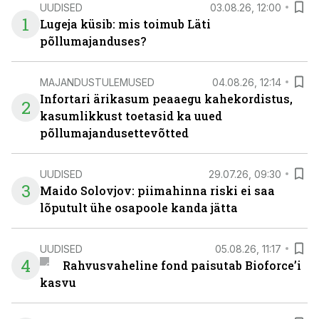
UUDISED
03.08.26, 12:00
1
Lugeja küsib: mis toimub Läti
põllumajanduses?
MAJANDUSTULEMUSED
04.08.26, 12:14
Infortari ärikasum peaaegu kahekordistus,
2
kasumlikkust toetasid ka uued
põllumajandusettevõtted
UUDISED
29.07.26, 09:30
3
Maido Solovjov: piimahinna riski ei saa
lõputult ühe osapoole kanda jätta
UUDISED
05.08.26, 11:17
4
Rahvusvaheline fond paisutab Bioforce’i
kasvu