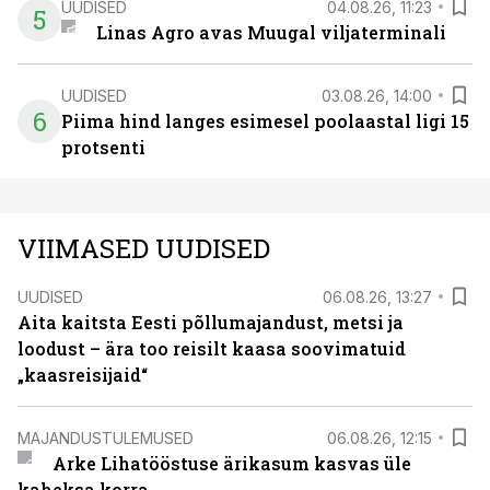
UUDISED
04.08.26, 11:23
5
Linas Agro avas Muugal viljaterminali
UUDISED
03.08.26, 14:00
6
Piima hind langes esimesel poolaastal ligi 15
protsenti
VIIMASED UUDISED
UUDISED
06.08.26, 13:27
Aita kaitsta Eesti põllumajandust, metsi ja
loodust – ära too reisilt kaasa soovimatuid
„kaasreisijaid“
MAJANDUSTULEMUSED
06.08.26, 12:15
Arke Lihatööstuse ärikasum kasvas üle
kaheksa korra