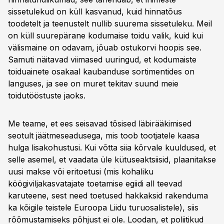
sissetulekud on küll kasvanud, kuid hinnatõus
toodetelt ja teenustelt nullib suurema sissetuleku. Meil
on küll suurepärane kodumaise toidu valik, kuid kui
välismaine on odavam, jõuab ostukorvi hoopis see.
Samuti näitavad viimased uuringud, et kodumaiste
toiduainete osakaal kaubanduse sortimentides on
languses, ja see on muret tekitav suund meie
toidutööstuste jaoks.
Me teame, et ees seisavad tõsised läbirääkimised
seotult jäätmeseadusega, mis toob tootjatele kaasa
hulga lisakohustusi. Kui võtta siia kõrvale kuuldused, et
selle asemel, et vaadata üle kütuseaktsiisid, plaanitakse
uusi makse või eritoetusi (mis kohaliku
köögiviljakasvatajate toetamise egiidi all teevad
karuteene, sest need toetused hakkaksid rakenduma
ka kõigile teistele Euroopa Liidu turuosalistele), siis
rõõmustamiseks põhjust ei ole. Loodan, et poliitikud