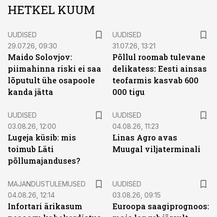
HETKEL KUUM
UUDISED
UUDISED
29.07.26, 09:30
31.07.26, 13:21
Maido Solovjov:
Põllul roomab tulevane
piimahinna riski ei saa
delikatess: Eesti ainsas
lõputult ühe osapoole
teofarmis kasvab 600
kanda jätta
000 tigu
UUDISED
UUDISED
03.08.26, 12:00
04.08.26, 11:23
Lugeja küsib: mis
Linas Agro avas
toimub Läti
Muugal viljaterminali
põllumajanduses?
MAJANDUSTULEMUSED
UUDISED
04.08.26, 12:14
03.08.26, 09:15
Infortari ärikasum
Euroopa saagiprognoos: