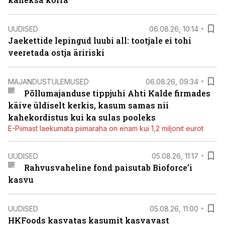
UUDISED
06.08.26, 10:14
Jaekettide lepingud luubi all: tootjale ei tohi
veeretada ostja äririski
MAJANDUSTULEMUSED
06.08.26, 09:34
Põllumajanduse tippjuhi Ahti Kalde firmades
käive üldiselt kerkis, kasum samas nii
kahekordistus kui ka sulas pooleks
E-Piimast laekumata piimaraha on enam kui 1,2 miljonit eurot
UUDISED
05.08.26, 11:17
Rahvusvaheline fond paisutab Bioforce’i
kasvu
UUDISED
05.08.26, 11:00
HKFoods kasvatas kasumit kasvavast