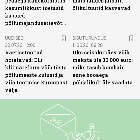
peaaegu kahekordistus,
mais langeb järsult,
kasumlikkust toetasid
õlikultuurid kasvavad
ka uued
põllumajandusettevõtted
ST
UUDISED
SISUTURUNDUS
30.07.26, 12:00
11.06.26, 09:28
Väetisetootjad
Üks seisakupäev võib
hoiatavad: ELi
maksta üle 30 000 euro:
kliimareform võib tõsta
miks tasub kombain
põllumeeste kulusid ja
enne hooaega
viia tootmise Euroopast
põhjalikult üle vaadata
välja