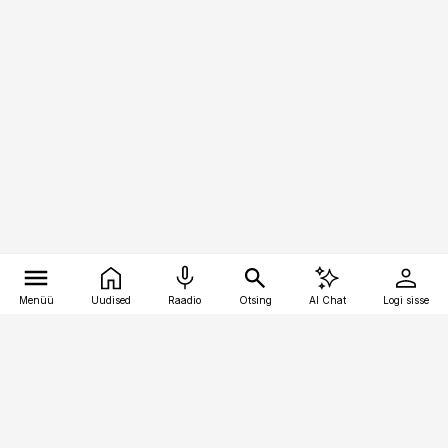
Menüü
Uudised
Raadio
Otsing
AI Chat
Logi sisse
Vana-Lõuna 39/1, 19094 Tallinn
(+372) 667 0111