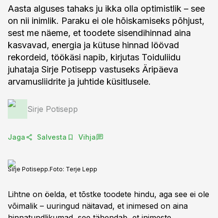
Aasta alguses tahaks ju ikka olla optimistlik – see
on nii inimlik. Paraku ei ole hõiskamiseks põhjust,
sest me näeme, et toodete sisendihinnad aina
kasvavad, energia ja kütuse hinnad löövad
rekordeid, töökäsi napib, kirjutas Toiduliidu
juhataja Sirje Potisepp vastuseks Äripäeva
arvamusliidrite ja juhtide küsitlusele.
Sirje Potisepp
Jaga
Salvesta
Vihja
Sirje Potisepp.
Foto:
Terje Lepp
Lihtne on öelda, et tõstke toodete hindu, aga see ei ole
võimalik – uuringud näitavad, et inimesed on aina
hinnatundlikumad, see tähendab, et inimeste