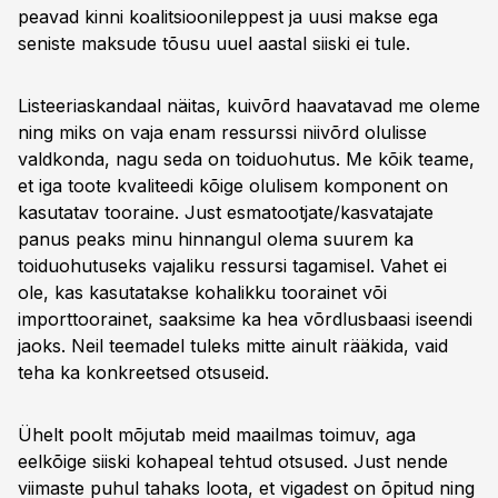
peavad kinni koalitsioonileppest ja uusi makse ega
seniste maksude tõusu uuel aastal siiski ei tule.
Listeeriaskandaal näitas, kuivõrd haavatavad me oleme
ning miks on vaja enam ressurssi niivõrd olulisse
valdkonda, nagu seda on toiduohutus. Me kõik teame,
et iga toote kvaliteedi kõige olulisem komponent on
kasutatav tooraine. Just esmatootjate/kasvatajate
panus peaks minu hinnangul olema suurem ka
toiduohutuseks vajaliku ressursi tagamisel. Vahet ei
ole, kas kasutatakse kohalikku toorainet või
importtoorainet, saaksime ka hea võrdlusbaasi iseendi
jaoks. Neil teemadel tuleks mitte ainult rääkida, vaid
teha ka konkreetsed otsuseid.
Ühelt poolt mõjutab meid maailmas toimuv, aga
eelkõige siiski kohapeal tehtud otsused. Just nende
viimaste puhul tahaks loota, et vigadest on õpitud ning