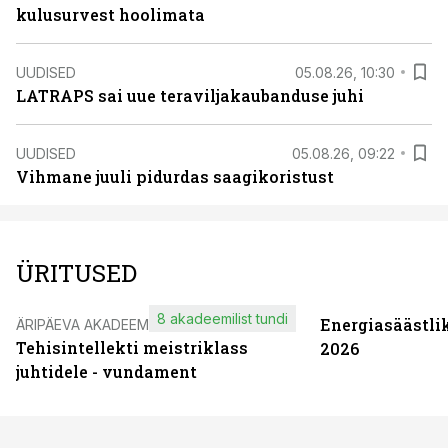
kulusurvest hoolimata
UUDISED
05.08.26, 10:30
LATRAPS sai uue teraviljakaubanduse juhi
UUDISED
05.08.26, 09:22
Vihmane juuli pidurdas saagikoristust
ÜRITUSED
8 akadeemilist tundi
Energiasäästli
ÄRIPÄEVA AKADEEMIA
Tehisintellekti meistriklass
2026
juhtidele - vundament