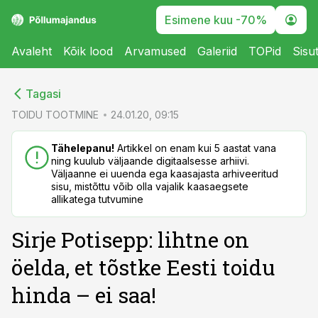
Esimene kuu -70%
Avaleht
Kõik lood
Arvamused
Galeriid
TOPid
Sisu
cebook
cebook
Tagasi
Twitter)
Twitter)
TOIDU TOOTMINE
24.01.20, 09:15
kedIn
kedIn
Tähelepanu!
Artikkel on enam kui 5 aastat vana
ning kuulub väljaande digitaalsesse arhiivi.
ail
ail
Väljaanne ei uuenda ega kaasajasta arhiveeritud
sisu, mistõttu võib olla vajalik kaasaegsete
k
k
allikatega tutvumine
Sirje Potisepp: lihtne on
öelda, et tõstke Eesti toidu
hinda – ei saa!