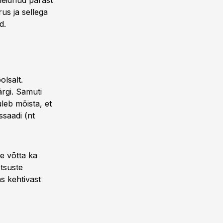
leidnud pärast
us ja sellega
d.
lsalt.
rgi. Samuti
uleb mõista, et
ssaadi (nt
se võtta ka
otsuste
s kehtivast