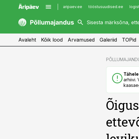
aripaev.ee
tööstusuudised.ee
logis
kaubandus.ee
imelineajalugu.ee
kinnisvarauudised.ee
imelineteadus.ee
Avaleht
Kõik lood
Arvamused
Galeriid
TOPid
cebook
cebook
PÕLLUMAJAND
Twitter)
Twitter)
Tähele
kedIn
kedIn
arhiivi
kaasaeg
ail
ail
Õigus
k
k
ettev
levik