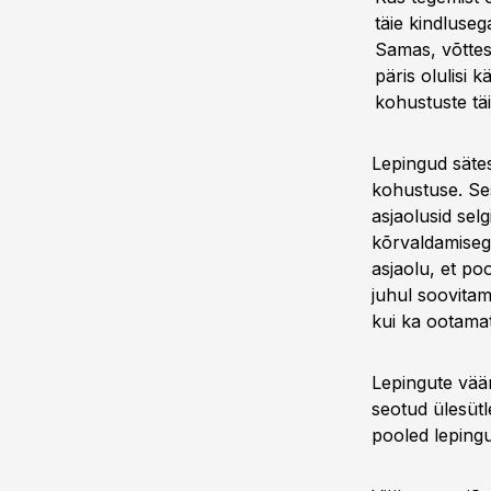
täie kindluseg
Samas, võttes 
päris olulisi 
kohustuste tä
Lepingud sätes
kohustuse. Ses
asjaolusid selg
kõrvaldamisega
asjaolu, et po
juhul soovitam
kui ka ootamat
Lepingute väär
seotud ülesütl
pooled lepingu