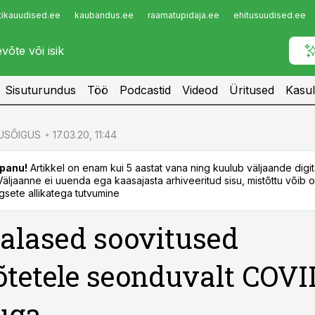
tikauudised.ee
kaubandus.ee
raamatupidaja.ee
ehitusuudised.ee
Infopank
Radar
Sisuturundus
Töö
Podcastid
Videod
Üritused
Kasul
USÕIGUS
17.03.20, 11:44
panu!
Artikkel on enam kui 5 aastat vana ning kuulub väljaande digi
. Väljaanne ei uuenda ega kaasajasta arhiveeritud sisu, mistõttu võib ol
sete allikatega tutvumine
alased soovitused
õtetele seonduvalt COVI
uga