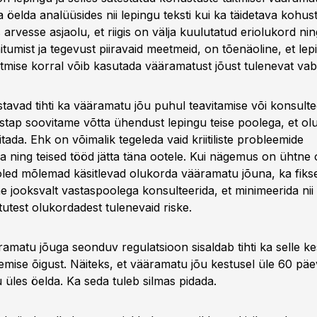
a öelda analüüsides nii lepingu teksti kui ka täidetava kohu
arvesse asjaolu, et riigis on välja kuulutatud eriolukord n
käitumist ja tegevust piiravaid meetmeid, on tõenäoline, et lep
itmise korral võib kasutada vääramatust jõust tulenevat va
tavad tihti ka vääramatu jõu puhul teavitamise või konsulte
tap soovitame võtta ühendust lepingu teise poolega, et ol
itada. Ehk on võimalik tegeleda vaid kriitiliste probleemide
 ning teised tööd jätta täna ootele. Kui nägemus on ühtne 
oled mõlemad käsitlevad olukorda vääramatu jõuna, ka fikse
e jooksvalt vastaspoolega konsulteerida, et minimeerida ni
utest olukordadest tulenevaid riske.
amatu jõuga seonduv regulatsioon sisaldab tihti ka selle k
emise õigust. Näiteks, et vääramatu jõu kestusel üle 60 pä
 üles öelda. Ka seda tuleb silmas pidada.