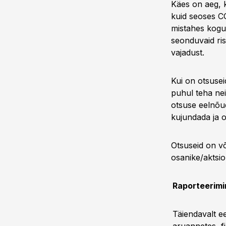
Käes on aeg, k
kuid seoses CO
mistahes kogu
seonduvaid ris
vajadust.
Kui on otsusei
puhul teha nei
otsuse eelnõud
kujundada ja o
Otsuseid on või
osanike/aktsio
Raporteerimi
Täiendavalt e