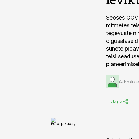
Seoses COVID
mitmetes tei
tegevuste ni
õigusalaseid
suhete pidav
teisi seadus
planeerimisel
Advokaa
Jaga
Foto: pixabay