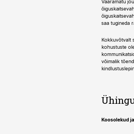
Vääramatu jõud
õiguskaitsevah
õiguskaitsevah
saa tugineda 
Kokkuvõtvalt s
kohustuste ole
kommunikatsio
võimalik tõend
kindlustuslepi
Ühingu
Koosolekud j