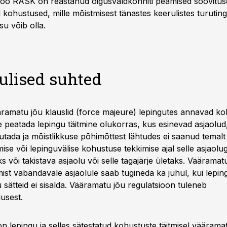
oo RASK on reastanud õigusvaldkonniti peamised soovitus
 kohustused, mille mõistmisest tänastes keerulistes turutin
su võib olla.
ulised suhted
äramatu jõu klauslid (force majeure) lepingutes annavad k
e peatada lepingu täitmine olukorras, kus esinevad asjaolud
tada ja mõistlikkuse põhimõttest lähtudes ei saanud temalt 
ise või lepinguvälise kohustuse tekkimise ajal selle asjaolu
ks või takistava asjaolu või selle tagajärje ületaks. Vääramatu
mist vabandavale asjaolule saab tugineda ka juhul, kui lepi
sätteid ei sisalda. Vääramatu jõu regulatsioon tuleneb
usest.
on lepingu ja selles sätestatud kohustuste täitmisel vääram