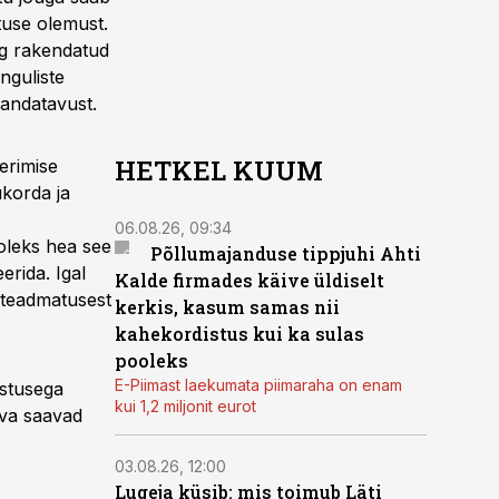
stuse olemust.
ing rakendatud
inguliste
bandatavust.
HETKEL KUUM
erimise
ukorda ja
06.08.26, 09:34
oleks hea see
Põllumajanduse tippjuhi Ahti
erida. Igal
Kalde firmades käive üldiselt
i teadmatusest
kerkis, kasum samas nii
kahekordistus kui ka sulas
pooleks
E-Piimast laekumata piimaraha on enam
estusega
kui 1,2 miljonit eurot
eva saavad
03.08.26, 12:00
Lugeja küsib: mis toimub Läti