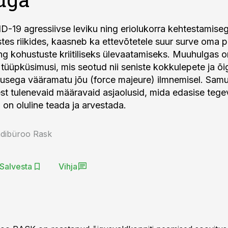
-19 agressiivse leviku ning eriolukorra kehtestamiseg
stes riikides, kaasneb ka ettevõtetele suur surve oma p
ng kohustuste kriitiliseks ülevaatamiseks. Muuhulgas o
 tüüpküsimusi, mis seotud nii seniste kokkulepete ja õi
usega vääramatu jõu (force majeure) ilmnemisel. Samu
est tulenevaid määravaid asjaolusid, mida edasise teg
 on oluline teada ja arvestada.
dibüroo Rask
Salvesta
Vihja