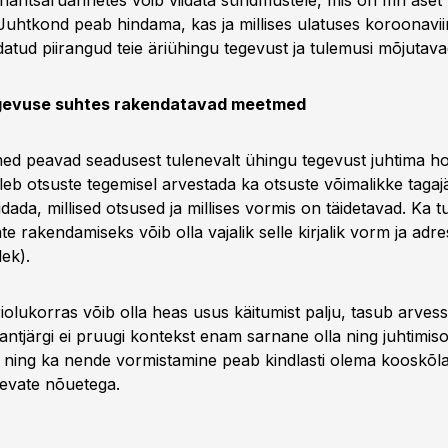
inantsaruannetes võib viidata sündmustele, mis on mh aset 
Juhtkond peab hindama, kas ja millises ulatuses koroonaviir
atud piirangud teie äriühingu tegevust ja tulemusi mõjutava
egevuse suhtes rakendatavad meetmed
med peavad seadusest tulenevalt ühingu tegevust juhtima hoo
eb otsuste tegemisel arvestada ka otsuste võimalikke tagajä
idada, millised otsused ja millises vormis on täidetavad. Ka t
kate rakendamiseks võib olla vajalik selle kirjalik vorm ja adre
ek).
iolukorras võib olla heas usus käitumist palju, tasub arves
gantjärgi ei pruugi kontekst enam sarnane olla ning juhtimis
 ning ka nende vormistamine peab kindlasti olema kooskõla
nevate nõuetega.