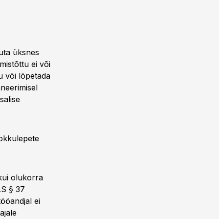
uuta üksnes
istõttu ei või
u või lõpetada
aneerimisel
salise
kokkulepete
kui olukorra
LS § 37
ööandjal ei
ajale