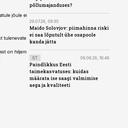
põllumajanduses?
tule jõule ei
29.07.26, 09:30
Maido Solovjov: piimahinna riski
ei saa lõputult ühe osapoole
st tulenevate
kanda jätta
st on hiljem
ST
09.06.26, 16:46
d
Paindlikkus Eesti
taimekasvatuses: kuidas
määrata ise saagi valmimise
aega ja kvaliteeti