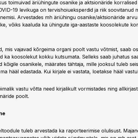
us toimuivad äriühingute osanike ja aktsionäride korralise
VID-19 levikuga on tervishoiueksperdid ja riik soovitanud 
nemisi. Arvestades mh äriühingu osanike/aktsionäride arvu 
ke, võiks kaaluda ka ühingute iga-aastaste koosolekute ko
d, mis vajavad kõrgeima organi poolt vastu võtmist, saab 
d ka koosolekut kokku kutsumata. Selleks saab juhatus saa
 kõigile osanikele, määrates tähtaja, mille jooksul tuleb se
ma hääl edastada. Kui kirjale ei vastata, loetakse hääl vast
malik vastu võtta need kirjalikult vormistades ning allkirjas
näride poolt.
ne
eltoodule tuleb arvestada ka raporteerimise olulisust. Maja