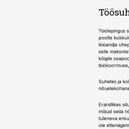
Töösuh
Töölepingus s
poolte kokkule
tööandja ühep
selle maksmist
kõigile osapoo
töökoormuse,
Suhetes ja ko
nõuetekohane 
Erandlikes si
mõjud seda nõ
tuleneva eris
ole ettenägema