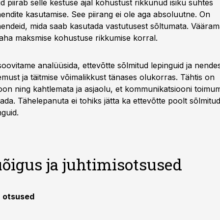
 piirab selle kestuse ajal kohustust rikkunud isiku suhtes
endite kasutamise. See piirang ei ole aga absoluutne. On
endeid, mida saab kasutada vastutusest sõltumata. Väärama
raha maksmise kohustuse rikkumise korral.
oovitame analüüsida, ettevõtte sõlmitud lepinguid ja nende
must ja täitmise võimalikkust tänases olukorras. Tähtis on
on ning kahtlemata ja asjaolu, et kommunikatsiooni toimumi
ada. Tähelepanuta ei tohiks jätta ka ettevõtte poolt sõlmitu
nguid.
õigus ja juhtimisotsused
a otsused