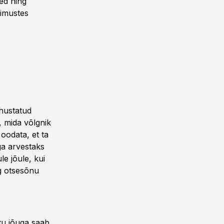
ed ning
gimustes
ohustatud
, mida võlgnik
oodata, et ta
ga arvestaks
le jõule, kui
ng otsesõnu
atu jõuga saab