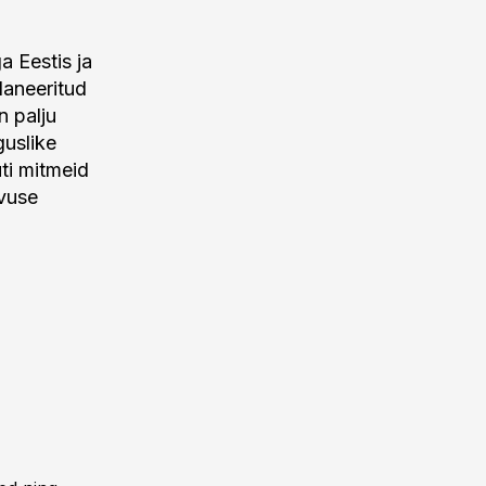
a Eestis ja
laneeritud
n palju
guslike
ti mitmeid
evuse