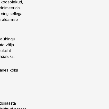
d koosolekud,
minimeerida
ning sellega
rraldamise
osaühingu
ta välja
isukoht
uhääleks.
tades kõigi
ndusaasta