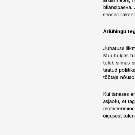
aruannetes, f
bilansipäeva. 
seoses rakend
Äriühingu t
Juhatuse liik
Muuhulgas tul
tuleb silmas p
teatud poliiti
töötaja nõusol
Kui tänases er
asjaolu, et ta
motiveerimine
õigusest tule