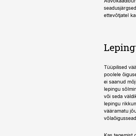
Advokaadibür
seadusjärgsed
ettevõtjatel ka
Leping
Tüüpilised vä
poolele õigus
ei saanud mõju
lepingu sõlmim
või seda väldi
lepingu rikku
vääramatu jõu 
võlaõigussead
Kas tegemist 