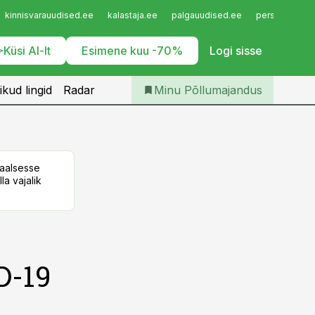
Iseteenindus
kinnisvarauudised.ee
kalastaja.ee
palgauudised.ee
personaliuudi
Telli Põllumajandus
Küsi AI-lt
Esimene kuu -70%
Logi sisse
ikud lingid
Radar
Minu Põllumajandus
taalsesse
la vajalik
D-19