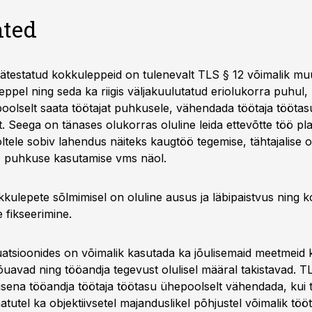
ted
ätestatud kokkuleppeid on tulenevalt TLS § 12 võimalik m
ppel ning seda ka riigis väljakuulutatud eriolukorra puhul, m
oolselt saata töötajat puhkusele, vähendada töötaja töötas
. Seega on tänases olukorras oluline leida ettevõtte töö pl
ltele sobiv lahendus näiteks kaugtöö tegemise, tähtajalise o
 puhkuse kasutamise vms näol.
kkulepete sõlmimisel on oluline ausus ja läbipaistvus ning 
fikseerimine.
tuatsioonides on võimalik kasutada ka jõulisemaid meetmeid 
uavad ning tööandja tegevust olulisel määral takistavad. T
usena tööandja töötaja töötasu ühepoolselt vähendada, kui t
tutel ka objektiivsetel majanduslikel põhjustel võimalik tööt