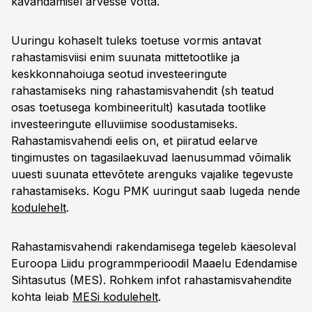
kavandamisel arvesse võtta.
Uuringu kohaselt tuleks toetuse vormis antavat
rahastamisviisi enim suunata mittetootlike ja
keskkonnahoiuga seotud investeeringute
rahastamiseks ning rahastamisvahendit (sh teatud
osas toetusega kombineeritult) kasutada tootlike
investeeringute elluviimise soodustamiseks.
Rahastamisvahendi eelis on, et piiratud eelarve
tingimustes on tagasilaekuvad laenusummad võimalik
uuesti suunata ettevõtete arenguks vajalike tegevuste
rahastamiseks. Kogu PMK uuringut saab lugeda nende
kodulehelt
.
Rahastamisvahendi rakendamisega tegeleb käesoleval
Euroopa Liidu programmperioodil Maaelu Edendamise
Sihtasutus (MES). Rohkem infot rahastamisvahendite
kohta leiab
MESi kodulehelt
.