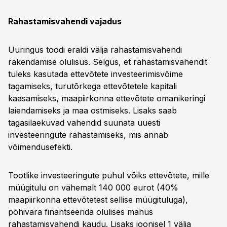
Rahastamisvahendi vajadus
Uuringus toodi eraldi välja rahastamisvahendi
rakendamise olulisus. Selgus, et rahastamisvahendit
tuleks kasutada ettevõtete investeerimisvõime
tagamiseks, turutõrkega ettevõtetele kapitali
kaasamiseks, maapiirkonna ettevõtete omanikeringi
laiendamiseks ja maa ostmiseks. Lisaks saab
tagasilaekuvad vahendid suunata uuesti
investeeringute rahastamiseks, mis annab
võimendusefekti.
Tootlike investeeringute puhul võiks ettevõtete, mille
müügitulu on vähemalt 140 000 eurot (40%
maapiirkonna ettevõtetest sellise müügituluga),
põhivara finantseerida olulises mahus
rahastamisvahendi kaudu. Lisaks joonisel 1 välja