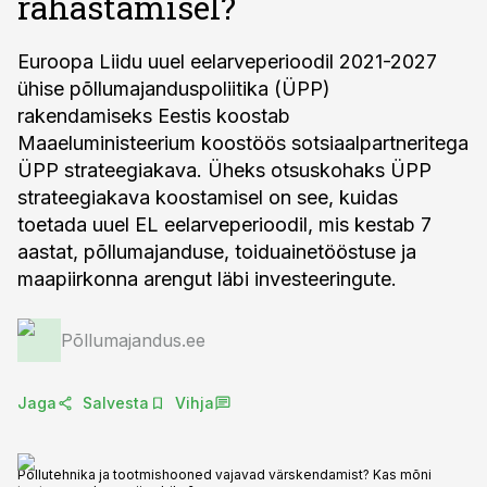
rahastamisel?
Euroopa Liidu uuel eelarveperioodil 2021-2027
ühise põllumajanduspoliitika (ÜPP)
rakendamiseks Eestis koostab
Maaeluministeerium koostöös sotsiaalpartneritega
ÜPP strateegiakava. Üheks otsuskohaks ÜPP
strateegiakava koostamisel on see, kuidas
toetada uuel EL eelarveperioodil, mis kestab 7
aastat, põllumajanduse, toiduainetööstuse ja
maapiirkonna arengut läbi investeeringute.
Põllumajandus.ee
Jaga
Salvesta
Vihja
Põllutehnika ja tootmishooned vajavad värskendamist? Kas mõni