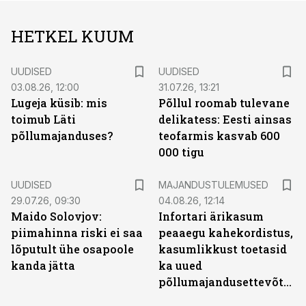
HETKEL KUUM
UUDISED
UUDISED
03.08.26, 12:00
31.07.26, 13:21
Lugeja küsib: mis
Põllul roomab tulevane
toimub Läti
delikatess: Eesti ainsas
põllumajanduses?
teofarmis kasvab 600
000 tigu
UUDISED
MAJANDUSTULEMUSED
29.07.26, 09:30
04.08.26, 12:14
Maido Solovjov:
Infortari ärikasum
piimahinna riski ei saa
peaaegu kahekordistus,
lõputult ühe osapoole
kasumlikkust toetasid
kanda jätta
ka uued
põllumajandusettevõtted