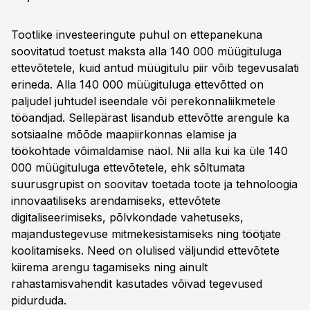
Tootlike investeeringute puhul on ettepanekuna
soovitatud toetust maksta alla 140 000 müügituluga
ettevõtetele, kuid antud müügitulu piir võib tegevusalati
erineda. Alla 140 000 müügituluga ettevõtted on
paljudel juhtudel iseendale või perekonnaliikmetele
tööandjad. Sellepärast lisandub ettevõtte arengule ka
sotsiaalne mõõde maapiirkonnas elamise ja
töökohtade võimaldamise näol. Nii alla kui ka üle 140
000 müügituluga ettevõtetele, ehk sõltumata
suurusgrupist on soovitav toetada toote ja tehnoloogia
innovaatiliseks arendamiseks, ettevõtete
digitaliseerimiseks, põlvkondade vahetuseks,
majandustegevuse mitmekesistamiseks ning töötjate
koolitamiseks. Need on olulised väljundid ettevõtete
kiirema arengu tagamiseks ning ainult
rahastamisvahendit kasutades võivad tegevused
pidurduda.