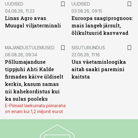
UUDISED
UUDISED
04.08.26, 11:23
03.08.26, 09:15
Linas Agro avas
Euroopa saagiprognoos:
Muugal viljaterminali
mais langeb järsult,
õlikultuurid kasvavad
ST
MAJANDUSTULEMUSED
SISUTURUNDUS
06.08.26, 09:34
22.06.26, 11:16
Põllumajanduse
Uus väetamisloogika
tippjuhi Ahti Kalde
aitab saaki paremini
firmades käive üldiselt
kaitsta
kerkis, kasum samas
nii kahekordistus kui
ka sulas pooleks
E-Piimast laekumata piimaraha
on enam kui 1,2 miljonit eurot