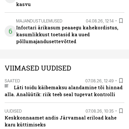
kasvu
MAJANDUSTULEMUSED
04.08.26, 12:14
Infortari ärikasum peaaegu kahekordistus,
6
kasumlikkust toetasid ka uued
põllumajandusettevõtted
VIIMASED UUDISED
SAATED
07.08.26, 12:49
Läti toidu käibemaksu alandamine tõi hinnad
alla. Analüütik: riik teeb seal tugevat kontrolli
UUDISED
07.08.26, 10:35
Keskkonnaamet andis Järvamaal eriload kahe
karu küttimiseks