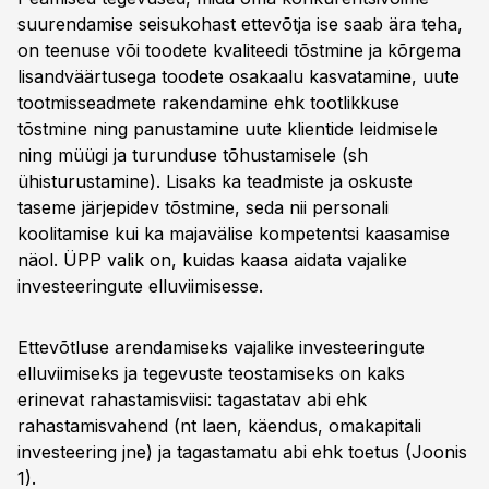
suurendamise seisukohast ettevõtja ise saab ära teha,
on teenuse või toodete kvaliteedi tõstmine ja kõrgema
lisandväärtusega toodete osakaalu kasvatamine, uute
tootmisseadmete rakendamine ehk tootlikkuse
tõstmine ning panustamine uute klientide leidmisele
ning müügi ja turunduse tõhustamisele (sh
ühisturustamine). Lisaks ka teadmiste ja oskuste
taseme järjepidev tõstmine, seda nii personali
koolitamise kui ka majavälise kompetentsi kaasamise
näol. ÜPP valik on, kuidas kaasa aidata vajalike
investeeringute elluviimisesse.
Ettevõtluse arendamiseks vajalike investeeringute
elluviimiseks ja tegevuste teostamiseks on kaks
erinevat rahastamisviisi: tagastatav abi ehk
rahastamisvahend (nt laen, käendus, omakapitali
investeering jne) ja tagastamatu abi ehk toetus (Joonis
1).