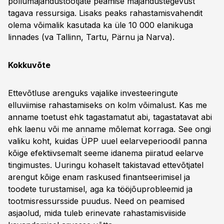
põllumajandustootjate peamise majandustegevust
tagava ressursiga. Lisaks peaks rahastamisvahendit
olema võimalik kasutada ka üle 10 000 elanikuga
linnades (va Tallinn, Tartu, Pärnu ja Narva).
Kokkuvõte
Ettevõtluse arenguks vajalike investeeringute
elluviimise rahastamiseks on kolm võimalust. Kas me
anname toetust ehk tagastamatut abi, tagastatavat abi
ehk laenu või me anname mõlemat korraga. See ongi
valiku koht, kuidas ÜPP uuel eelarveperioodil panna
kõige efektiivsemalt seeme idanema piiratud eelarve
tingimustes. Uuringu kohaselt takistavad ettevõtjatel
arengut kõige enam raskused finantseerimisel ja
toodete turustamisel, aga ka tööjõuprobleemid ja
tootmisressursside puudus. Need on peamised
asjaolud, mida tuleb erinevate rahastamisviiside