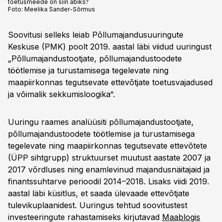
toetusmeede on siin abiks?
Foto:
Meelika Sander-Sõrmus
Soovitusi selleks leiab Põllumajandusuuringute
Keskuse (PMK) poolt 2019. aastal läbi viidud uuringust
„Põllumajandustootjate, põllumajandustoodete
töötlemise ja turustamisega tegelevate ning
maapiirkonnas tegutsevate ettevõtjate toetusvajadused
ja võimalik sekkumisloogika“.
Uuringu raames analüüsiti põllumajandustootjate,
põllumajandustoodete töötlemise ja turustamisega
tegelevate ning maapiirkonnas tegutsevate ettevõtete
(ÜPP sihtgrupp) struktuurset muutust aastate 2007 ja
2017 võrdluses ning enamlevinud majandusnäitajaid ja
finantssuhtarve perioodil 2014–2018. Lisaks viidi 2019.
aastal läbi küsitlus, et saada ülevaade ettevõtjate
tulevikuplaanidest. Uuringus tehtud soovitustest
investeeringute rahastamiseks kirjutavad
Maablogis