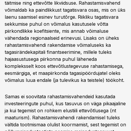
täitmise ning ettevõtte likviidsuse. Rahastamisvahend
võimaldab ka paindlikkust tagatisvara osas, mis on üks
laenu saamisel esinev turutõrge. Riikliku tagatisvara
sekkumise puhul on võimalus kasutusele võtta
piirkondlikke koefitsiente, mis annab võimaluse
vähendada regionaalseid erinevusi. Lisaks on üheks
rahastamisvahendi rakendamise võimaluseks ka
tagasirändekapitali finantseerimine, millele tuleks
hajaasustusega piirkonna puhul läheneda
kompleksselt koos ettevõtlustegevuse rahastamisega,
eesmärgiga, et maapiirkonda tagasipöördujatel oleks
võimalus luua endale (ja tulevikus ka teistele) töökoht.
Samas ei soovitata rahastamisvahendeid kasutada
investeeringute puhul, kus tasuvus on väga pikaajaline
ja kui tegemist on rohkem elustiili ettevõtlusega (nt
maaturism). Rahastamisvahendi rakendamisel tuleks
vältida tootmismaa olulist koormamist, sest tegemist on