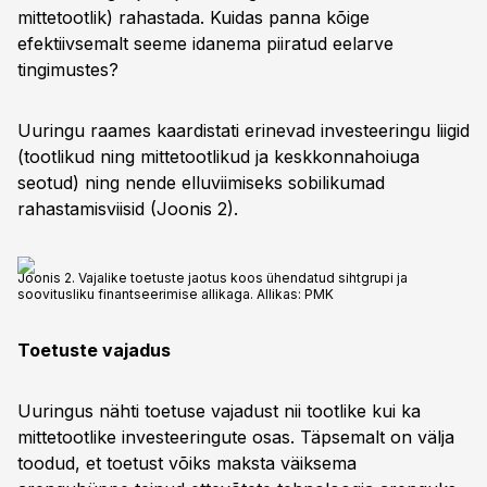
mittetootlik) rahastada. Kuidas panna kõige
efektiivsemalt seeme idanema piiratud eelarve
tingimustes?
Uuringu raames kaardistati erinevad investeeringu liigid
(tootlikud ning mittetootlikud ja keskkonnahoiuga
seotud) ning nende elluviimiseks sobilikumad
rahastamisviisid (Joonis 2).
Joonis 2. Vajalike toetuste jaotus koos ühendatud sihtgrupi ja
soovitusliku finantseerimise allikaga. Allikas: PMK
Toetuste vajadus
Uuringus nähti toetuse vajadust nii tootlike kui ka
mittetootlike investeeringute osas. Täpsemalt on välja
toodud, et toetust võiks maksta väiksema