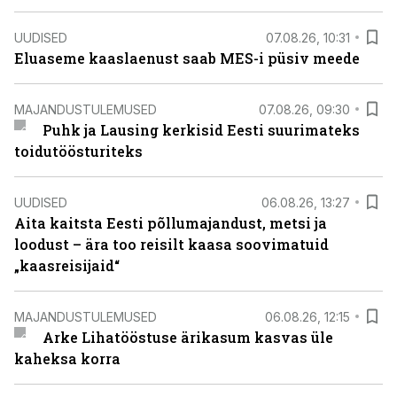
UUDISED
07.08.26, 10:31
Eluaseme kaaslaenust saab MES-i püsiv meede
MAJANDUSTULEMUSED
07.08.26, 09:30
Puhk ja Lausing kerkisid Eesti suurimateks
toidutöösturiteks
UUDISED
06.08.26, 13:27
Aita kaitsta Eesti põllumajandust, metsi ja
loodust – ära too reisilt kaasa soovimatuid
„kaasreisijaid“
MAJANDUSTULEMUSED
06.08.26, 12:15
Arke Lihatööstuse ärikasum kasvas üle
kaheksa korra