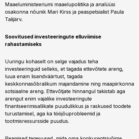
Maaeluministeeriumi maaelupoliitika ja analüüsi
osakonna nõunik Mari Kirss ja peaspetsialist Paula
Talijärv.
Soovitused investeeringute elluviimise
rahastamiseks
Uuringu kohaselt on selge vajadus teha
investeeringuid selleks, et tagada ettevõtete areng,
luua enam lisandväärtust, tagada
keskkonnasõbralikum majandamine ning maapiirkonna
sotsiaalne areng. Ettevõtjate hinnangul takistab aga
arengut enim vajalike investeeringute
finantseerimisallikate puudulikkus ja raskused toodete
turustamisel, aga ka tööjõuprobleemid ja
tootmisressursside puudus.
Peamised tegevused, mida oma konkurentsivõime