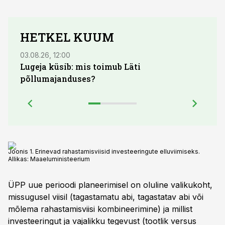
HETKEL KUUM
03.08.26, 12:00
29.07
Lugeja küsib: mis toimub Läti
Maid
põllumajanduses?
lõpu
Joonis 1. Erinevad rahastamisviisid investeeringute elluviimiseks.
Allikas: Maaeluministeerium
ÜPP uue perioodi planeerimisel on oluline valikukoht,
missugusel viisil (tagastamatu abi, tagastatav abi või
mõlema rahastamisviisi kombineerimine) ja millist
investeeringut ja vajalikku tegevust (tootlik versus