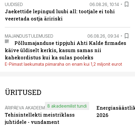
UUDISED
06.08.26, 10:14
Jaekettide lepingud luubi all: tootjale ei tohi
veeretada ostja äririski
MAJANDUSTULEMUSED
06.08.26, 09:34
Põllumajanduse tippjuhi Ahti Kalde firmades
käive üldiselt kerkis, kasum samas nii
kahekordistus kui ka sulas pooleks
E-Piimast laekumata piimaraha on enam kui 1,2 miljonit eurot
ÜRITUSED
8 akadeemilist tundi
Energiasäästli
ÄRIPÄEVA AKADEEMIA
Tehisintellekti meistriklass
2026
juhtidele - vundament