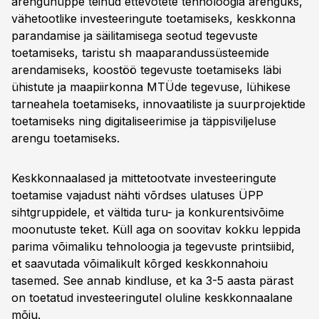
arenguhüppe teinud ettevõtete tehnoloogia arenguks,
vähetootlike investeeringute toetamiseks, keskkonna
parandamise ja säilitamisega seotud tegevuste
toetamiseks, taristu sh maaparandussüsteemide
arendamiseks, koostöö tegevuste toetamiseks läbi
ühistute ja maapiirkonna MTÜde tegevuse, lühikese
tarneahela toetamiseks, innovaatiliste ja suurprojektide
toetamiseks ning digitaliseerimise ja täppisviljeluse
arengu toetamiseks.
Keskkonnaalased ja mittetootvate investeeringute
toetamise vajadust nähti võrdses ulatuses ÜPP
sihtgruppidele, et vältida turu- ja konkurentsivõime
moonutuste teket. Küll aga on soovitav kokku leppida
parima võimaliku tehnoloogia ja tegevuste printsiibid,
et saavutada võimalikult kõrged keskkonnahoiu
tasemed. See annab kindluse, et ka 3-5 aasta pärast
on toetatud investeeringutel oluline keskkonnaalane
mõju.