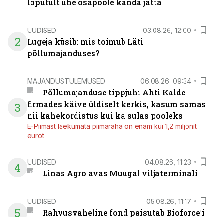
lõputult ühe osapoole kanda jätta
UUDISED
03.08.26, 12:00
2
Lugeja küsib: mis toimub Läti
põllumajanduses?
MAJANDUSTULEMUSED
06.08.26, 09:34
Põllumajanduse tippjuhi Ahti Kalde
firmades käive üldiselt kerkis, kasum samas
3
nii kahekordistus kui ka sulas pooleks
E-Piimast laekumata piimaraha on enam kui 1,2 miljonit
eurot
UUDISED
04.08.26, 11:23
4
Linas Agro avas Muugal viljaterminali
UUDISED
05.08.26, 11:17
5
Rahvusvaheline fond paisutab Bioforce’i