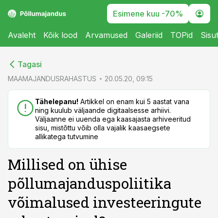
Esimene kuu -70%
Avaleht
Kõik lood
Arvamused
Galeriid
TOPid
Sisu
cebook
cebook
Tagasi
Twitter)
Twitter)
MAAMAJANDUSRAHASTUS
20.05.20, 09:15
kedIn
kedIn
Tähelepanu!
Artikkel on enam kui 5 aastat vana
ning kuulub väljaande digitaalsesse arhiivi.
ail
ail
Väljaanne ei uuenda ega kaasajasta arhiveeritud
sisu, mistõttu võib olla vajalik kaasaegsete
k
k
allikatega tutvumine
Millised on ühise
põllumajanduspoliitika
võimalused investeeringute