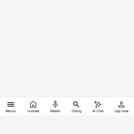
Menüü
Uudised
Raadio
Otsing
AI Chat
Logi sisse