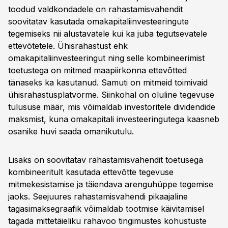
toodud valdkondadele on rahastamisvahendit
soovitatav kasutada omakapitaliinvesteeringute
tegemiseks nii alustavatele kui ka juba tegutsevatele
ettevõtetele. Ühisrahastust ehk
omakapitaliinvesteeringut ning selle kombineerimist
toetustega on mitmed maapiirkonna ettevõtted
tänaseks ka kasutanud. Samuti on mitmeid toimivaid
ühisrahastusplatvorme. Siinkohal on oluline tegevuse
tulususe määr, mis võimaldab investoritele dividendide
maksmist, kuna omakapitali investeeringutega kaasneb
osanike huvi saada omanikutulu.
Lisaks on soovitatav rahastamisvahendit toetusega
kombineeritult kasutada ettevõtte tegevuse
mitmekesistamise ja täiendava arenguhüppe tegemise
jaoks. Seejuures rahastamisvahendi pikaajaline
tagasimaksegraafik võimaldab tootmise käivitamisel
tagada mittetäieliku rahavoo tingimustes kohustuste