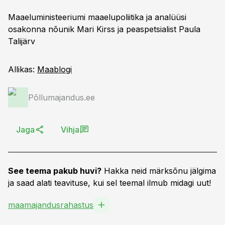
Maaeluministeeriumi maaelupoliitika ja analüüsi
osakonna nõunik Mari Kirss ja peaspetsialist Paula
Talijärv
Allikas:
Maablogi
Põllumajandus.ee
Jaga
Vihja
See teema pakub huvi?
Hakka neid märksõnu jälgima
ja saad alati teavituse, kui sel teemal ilmub midagi uut!
maamajandusrahastus