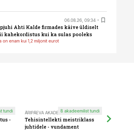
06.08.26, 09:34
pjuhi Ahti Kalde firmades käive üldiselt
i kahekordistus kui ka sulas pooleks
 on enam kui 1,2 miljonit eurot
t tundi
8 akadeemilist tundi
ÄRIPÄEVA AKADEEMIA
IT KOOLIT
tus -
Tehisintellekti meistriklass
Muutuste
juhtidele - vundament
praktilis