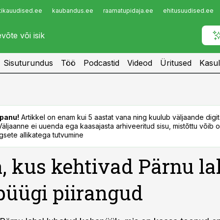
tikauudised.ee
kaubandus.ee
raamatupidaja.ee
ehitusuudised.ee
Infopank
Radar
Sisuturundus
Töö
Podcastid
Videod
Üritused
Kasul
panu!
Artikkel on enam kui 5 aastat vana ning kuulub väljaande digi
. Väljaanne ei uuenda ega kaasajasta arhiveeritud sisu, mistõttu võib ol
sete allikatega tutvumine
, kus kehtivad Pärnu la
üügi piirangud