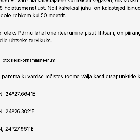
lad võivad olla kalastajatele suhteliselt segased, siis kokku
 8 hoiatusmenetlust. Noil kaheksal juhul on kalastajad läinu
epoole rohkem kui 50 meetrit.
el oleks Pärnu lahel orienteerumine pisut lihtsam, on piiran
ile ühtseks tervikuks.
.
Foto:
Keskkonnaministeerium
 parema kuvamise mõistes toome välja kasti otsapunktide k
N, 24º27.664'E
N, 24º26.302'E
N, 24º27.961'E