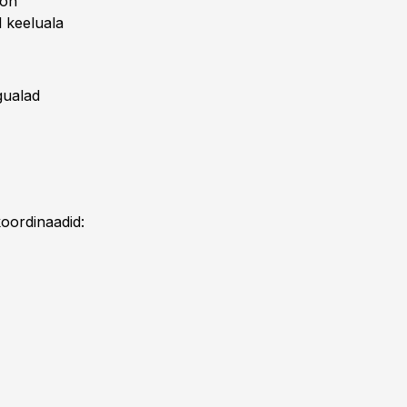
 on
d keeluala
gualad
oordinaadid: