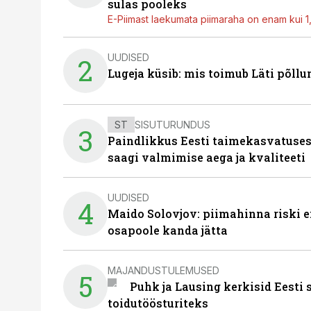
sulas pooleks
E-Piimast laekumata piimaraha on enam kui 1,2
UUDISED
2
Lugeja küsib: mis toimub Läti põll
ST
SISUTURUNDUS
3
Paindlikkus Eesti taimekasvatuses
saagi valmimise aega ja kvaliteeti
UUDISED
4
Maido Solovjov: piimahinna riski ei
osapoole kanda jätta
MAJANDUSTULEMUSED
5
Puhk ja Lausing kerkisid Eesti
toidutöösturiteks