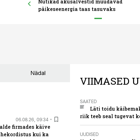
Nutikad akusalvestid muudavad
päikeseenergia taas tasuvaks
Nädal
VIIMASED U
SAATED
Läti toidu käibema
riik teeb seal tugevat k
06.08.26, 09:34
alde firmades käive
ahekordistus kui ka
UUDISED