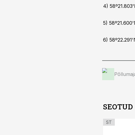
4) 58º21.803'
5) 58º21.600
6) 58º22.291'
Põllumaj
SEOTUD
ST