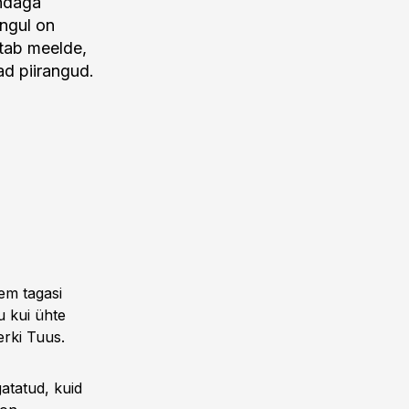
endaga
angul on
etab meelde,
ad piirangud.
em tagasi
u kui ühte
erki Tuus.
atatud, kuid