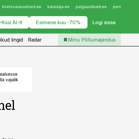
Iseteenindus
kinnisvarauudised.ee
kalastaja.ee
palgauudised.ee
personaliuudi
Telli Põllumajandus
Küsi AI-lt
Esimene kuu -70%
Logi sisse
ikud lingid
Radar
Minu Põllumajandus
taalsesse
la vajalik
hel