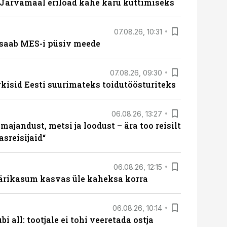
ärvamaal eriload kahe karu küttimiseks
07.08.26, 10:31
saab MES-i püsiv meede
07.08.26, 09:30
rkisid Eesti suurimateks toidutöösturiteks
06.08.26, 13:27
majandust, metsi ja loodust – ära too reisilt
sreisijaid“
06.08.26, 12:15
ärikasum kasvas üle kaheksa korra
06.08.26, 10:14
i all: tootjale ei tohi veeretada ostja