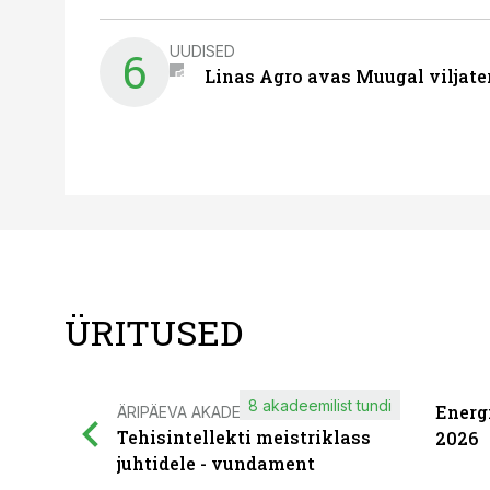
UUDISED
6
Linas Agro avas Muugal viljate
ÜRITUSED
8 akadeemilist tundi
Energ
ÄRIPÄEVA AKADEEMIA
Tehisintellekti meistriklass
2026
juhtidele - vundament