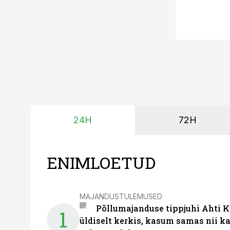
24H
72H
ENIMLOETUD
MAJANDUSTULEMUSED
Põllumajanduse tippjuhi Ahti K
1
üldiselt kerkis, kasum samas nii k