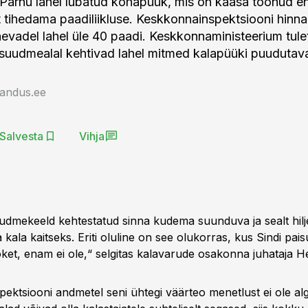
on Pärnu lahel lubatud kohapüük, mis on kaasa toonud 
 tihedama paadiliikluse. Keskkonnainspektsiooni hinn
evadel lahel üle 40 paadi. Keskkonnaministeerium tul
 suudmealal kehtivad lahel mitmed kalapüüki puudutav
jandus.ee
Salvesta
Vihja
udmekeeld kehtestatud sinna kudema suunduva ja sealt hilj
kala kaitseks. Eriti oluline on see olukorras, kus Sindi pais
õket, enam ei ole,“ selgitas kalavarude osakonna juhataja H
ektsiooni andmetel seni ühtegi väärteo menetlust ei ole alg