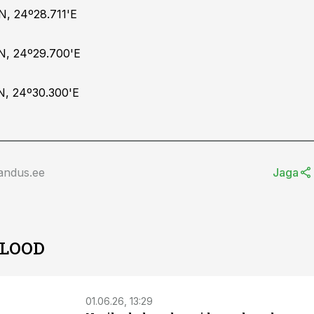
N, 24º28.711'E
'N, 24º29.700'E
N, 24º30.300'E
andus.ee
Jaga
 LOOD
01.06.26, 13:29