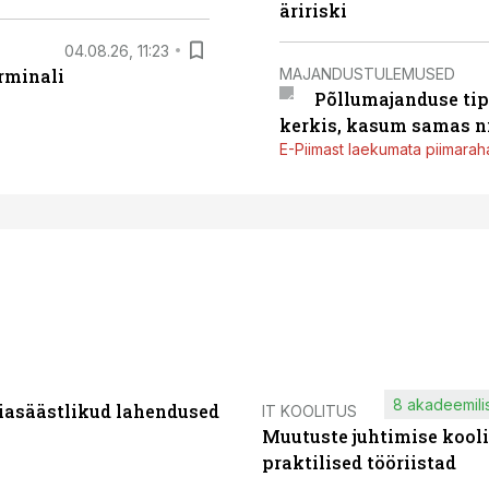
äririski
04.08.26, 11:23
MAJANDUSTULEMUSED
rminali
Põllumajanduse tip
kerkis, kasum samas ni
E-Piimast laekumata piimaraha
8 akadeemilis
iasäästlikud lahendused
IT KOOLITUS
Muutuste juhtimise kooli
praktilised tööriistad