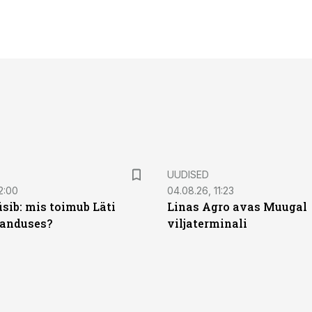
UUDISED
2:00
04.08.26, 11:23
sib: mis toimub Läti
Linas Agro avas Muugal
anduses?
viljaterminali