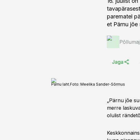
16. juulist 
tavapärasest
parematel pä
et Pärnu jõe
Põlluma
Jaga
Pärnu laht.
Foto:
Meelika Sander-Sõrmus
„Pärnu jõe su
merre laskuva 
olulist rändet
Keskkonnainsp