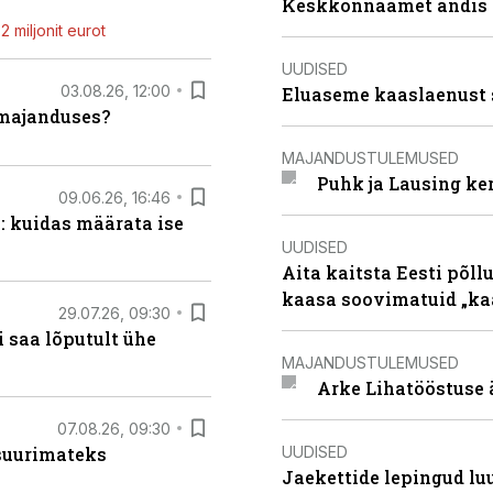
Keskkonnaamet andis J
 miljonit eurot
UUDISED
03.08.26, 12:00
Eluaseme kaaslaenust 
umajanduses?
MAJANDUSTULEMUSED
Puhk ja Lausing ke
09.06.26, 16:46
: kuidas määrata ise
UUDISED
Aita kaitsta Eesti põllu
kaasa soovimatuid „kaa
29.07.26, 09:30
 saa lõputult ühe
MAJANDUSTULEMUSED
Arke Lihatööstuse 
07.08.26, 09:30
UUDISED
 suurimateks
Jaekettide lepingud luub