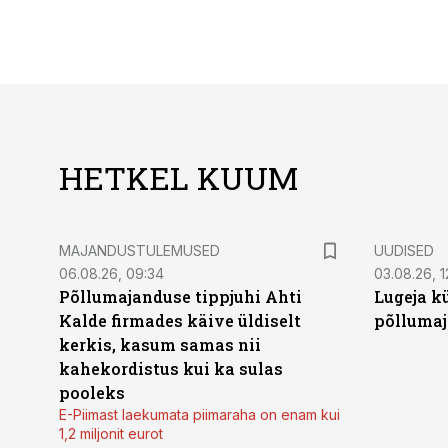
HETKEL KUUM
MAJANDUSTULEMUSED
UUDISED
06.08.26, 09:34
03.08.26, 1
Põllumajanduse tippjuhi Ahti
Lugeja kü
Kalde firmades käive üldiselt
põllumaj
kerkis, kasum samas nii
kahekordistus kui ka sulas
pooleks
E-Piimast laekumata piimaraha on enam kui
1,2 miljonit eurot