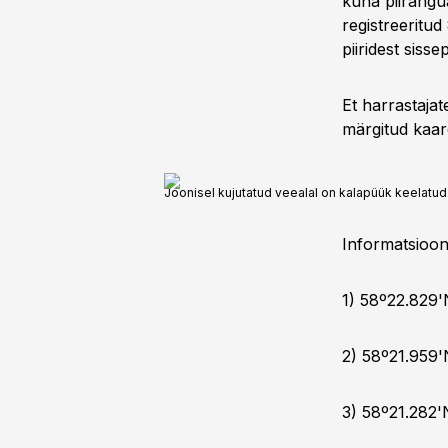
kuna piirangua
registreeritud
piiridest siss
Et harrastajat
märgitud kaard
Joonisel kujutatud veealal on kalapüük keelatud
Informatsioon
1) 58º22.829'
2) 58º21.959'
3) 58º21.282'