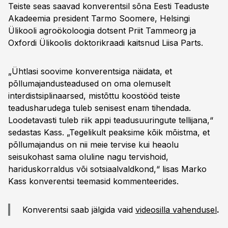
Teiste seas saavad konverentsil sõna Eesti Teaduste
Akadeemia president Tarmo Soomere, Helsingi
Ülikooli agroökoloogia dotsent Priit Tammeorg ja
Oxfordi Ülikoolis doktorikraadi kaitsnud Liisa Parts.
„Ühtlasi soovime konverentsiga näidata, et
põllumajandusteadused on oma olemuselt
interdistsiplinaarsed, mistõttu koostööd teiste
teadusharudega tuleb senisest enam tihendada.
Loodetavasti tuleb riik appi teadusuuringute tellijana,“
sedastas Kass. „Tegelikult peaksime kõik mõistma, et
põllumajandus on nii meie tervise kui heaolu
seisukohast sama oluline nagu tervishoid,
hariduskorraldus või sotsiaalvaldkond,“ lisas Marko
Kass konverentsi teemasid kommenteerides.
Konverentsi saab jälgida vaid
videosilla vahendusel
.