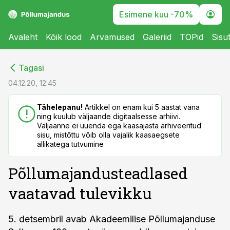
Esimene kuu -70%
Avaleht
Kõik lood
Arvamused
Galeriid
TOPid
Sisu
cebook
cebook
Tagasi
Twitter)
Twitter)
04.12.20, 12:45
kedIn
kedIn
Tähelepanu!
Artikkel on enam kui 5 aastat vana
ning kuulub väljaande digitaalsesse arhiivi.
ail
ail
Väljaanne ei uuenda ega kaasajasta arhiveeritud
sisu, mistõttu võib olla vajalik kaasaegsete
k
k
allikatega tutvumine
Põllumajandusteadlased
vaatavad tulevikku
5. detsembril avab Akadeemilise Põllumajanduse