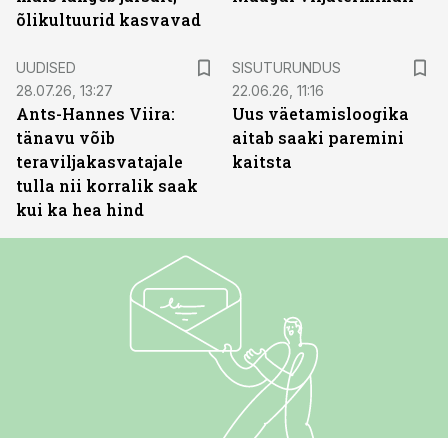
õlikultuurid kasvavad
ST
UUDISED
SISUTURUNDUS
28.07.26, 13:27
22.06.26, 11:16
Ants-Hannes Viira:
Uus väetamisloogika
tänavu võib
aitab saaki paremini
teraviljakasvatajale
kaitsta
tulla nii korralik saak
kui ka hea hind