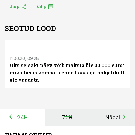
Jaga
Vihja
SEOTUD LOOD
ST
11.06.26, 09:28
Üks seisakupäev võib maksta üle 30 000 euro:
miks tasub kombain enne hooaega põhjalikult
üle vaadata
24H
72H
Nädal