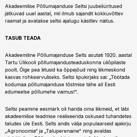
Akadeemilise Põllumajanduse Seltsi juubeliüritused
jätkuvad uuel aastal, mil ilmub sajandit kokkuvõttev
raamat ja avatakse seltsi ajalugu käsitlev näitus.
TASUB TEADA
Akadeemiline Põllumajanduse Selts asutati 1920. aastal
Tartu Ülikooli põllumajandusteaduskonna üliõpilaste
poolt. Õige pea liitusid ka õppejõud ning liikmeskond
kasvas rohkearvuliseks. Seltsi lipukirjaks sai: „Töötada
kodumaa põllumajanduse tõstmise tähe all Eesti
edumeelse põllumehe vaimus!“.
Seltsi peamine eesmärk oli harida oma liikmeid, et läbi
akadeemilise teadmise realiseerida oskused tuhandetes
taludes üle Eesti. Selts andis välja populaarseid ajakirju
„Agronoomia“ ja „Taluperenaine“ ning avaldas