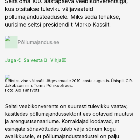
Selts oma 100. aastapäeva veebikonverentsiga,
kus otsitakse tuleviku väljavaateid
põllumajandusteadusele. Miks seda tehakse,
uurisime seltsi presidendilt Marko Kassilt.
Põllumajandus.ee
Jaga
Salvesta
Vihja
Seltsi suvine väljasõit Jõgevamaale 2019. aasta augustis. Ühispilt C.R.
Jakobsoni nim. Torma Põhikooli ees.
Foto:
Alo Tänavots
Seltsi veebikonverents on suuresti tulevikku vaatav,
käsitledes põllumajandussektorit ees ootavaid muutusi
ja arengustsenaariume. Korraldajad loodavad, et
esinejate sõnavõttudes tuleb välja sõnum kogu
avalikkusele, et põllumajandusteadustel on palju