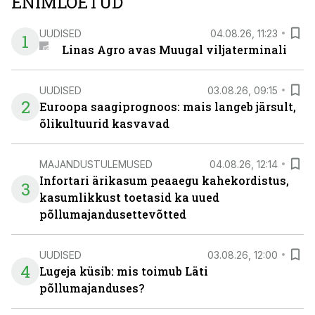
ENIMLOETUD
UUDISED
04.08.26, 11:23
1
Linas Agro avas Muugal viljaterminali
UUDISED
03.08.26, 09:15
2
Euroopa saagiprognoos: mais langeb järsult,
õlikultuurid kasvavad
MAJANDUSTULEMUSED
04.08.26, 12:14
Infortari ärikasum peaaegu kahekordistus,
3
kasumlikkust toetasid ka uued
põllumajandusettevõtted
UUDISED
03.08.26, 12:00
4
Lugeja küsib: mis toimub Läti
põllumajanduses?