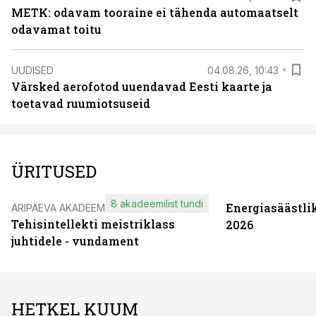
METK: odavam tooraine ei tähenda automaatselt
odavamat toitu
UUDISED
04.08.26, 10:43
Värsked aerofotod uuendavad Eesti kaarte ja
toetavad ruumiotsuseid
ÜRITUSED
8 akadeemilist tundi
Energiasäästli
ÄRIPÄEVA AKADEEMIA
Tehisintellekti meistriklass
2026
juhtidele - vundament
HETKEL KUUM