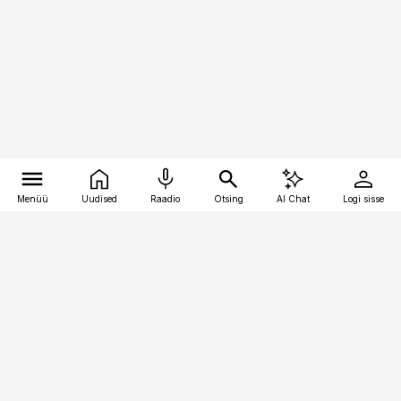
Menüü
Uudised
Raadio
Otsing
AI Chat
Logi sisse
Vana-Lõuna 39/1, 19094 Tallinn
(+372) 667 0111
pollumajandus@pollumajandus.ee
Telli
Reklaam