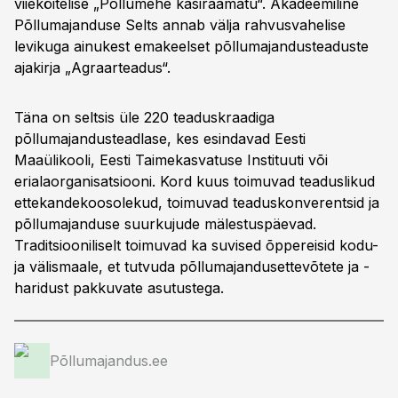
viieköitelise „Põllumehe käsiraamatu“. Akadeemiline
Põllumajanduse Selts annab välja rahvusvahelise
levikuga ainukest emakeelset põllumajandusteaduste
ajakirja „Agraarteadus“.
Täna on seltsis üle 220 teaduskraadiga
põllumajandusteadlase, kes esindavad Eesti
Maaülikooli, Eesti Taimekasvatuse Instituuti või
erialaorganisatsiooni. Kord kuus toimuvad teaduslikud
ettekandekoosolekud, toimuvad teaduskonverentsid ja
põllumajanduse suurkujude mälestuspäevad.
Traditsiooniliselt toimuvad ka suvised õppereisid kodu-
ja välismaale, et tutvuda põllumajandusettevõtete ja -
haridust pakkuvate asutustega.
Põllumajandus.ee