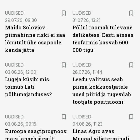
UUDISED
UUDISED
29.07.26, 09:30
31.07.26, 13:21
Maido Solovjov:
Põllul roomab tulevane
piimahinna riski ei saa
delikatess: Eesti ainsas
lõputult ühe osapoole
teofarmis kasvab 600
kanda jätta
000 tigu
UUDISED
UUDISED
03.08.26, 12:00
28.07.26, 11:44
Lugeja küsib: mis
Leedu valitsus seab
toimub Läti
piima kokkuostjatele
põllumajanduses?
uued piirid ja tugevdab
tootjate positsiooni
UUDISED
UUDISED
03.08.26, 09:15
04.08.26, 11:23
Euroopa saagiprognoos:
Linas Agro avas
mais langeb järsult,
Muugal viljaterminali