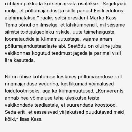
rohkem pakkuda kui seni arvata osatakse. „Sageli jääb
mulje, et põllumajandust ja selle panust Eesti eduloos
alahinnatakse,“ rääkis seltsi president Marko Kass.
Tema sõnul on ilmselge, et lähikümnendil, mil seisame
silmitsi toidujulgeoleku riskide, uute taimehaiguste,
loomataudide ja kliimamuutustega, vajame enam
põllumajandusteadlaste abi. Seetõttu on oluline juba
valdkonnas kogutud teadmust jagada ja parimal viisil
ära kasutada.
Nii on ühise kohtumise keskmes põllumajanduse roll
ringmajanduse vedurina, kestlikumad võimalused
toidutootmiseks, aga ka kliimamuutused. „Konverents
annab hea võimaluse teha üleskutse teiste
valdkondade teadlastele, et suurendada koostööd.
Seda eriti, et eesseisvad väljakutsed puudutavad meid
kõiki,“ lisas Kass.