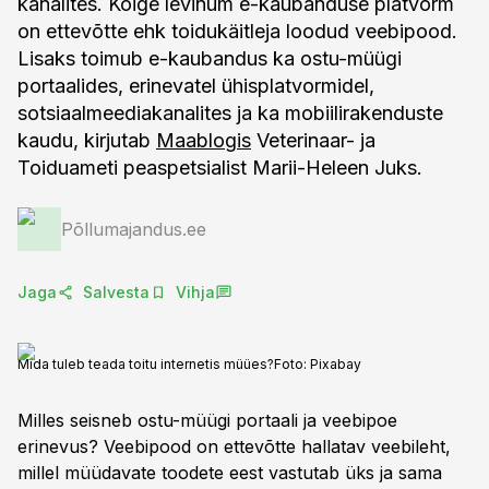
kanalites. Kõige levinum e-kaubanduse platvorm
on ettevõtte ehk toidukäitleja loodud veebipood.
Lisaks toimub e-kaubandus ka ostu-müügi
portaalides, erinevatel ühisplatvormidel,
sotsiaalmeediakanalites ja ka mobiilirakenduste
kaudu, kirjutab
Maablogis
Veterinaar- ja
Toiduameti peaspetsialist Marii-Heleen Juks.
Põllumajandus.ee
Jaga
Salvesta
Vihja
Mida tuleb teada toitu internetis müües?
Foto:
Pixabay
Milles seisneb ostu-müügi portaali ja veebipoe
erinevus? Veebipood on ettevõtte hallatav veebileht,
millel müüdavate toodete eest vastutab üks ja sama