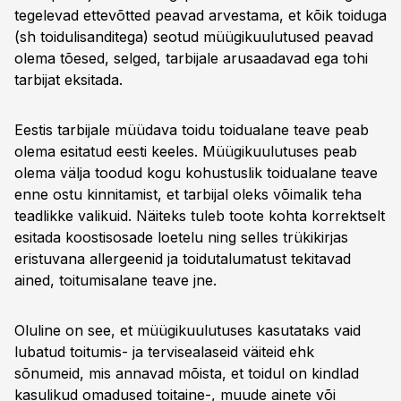
tegelevad ettevõtted peavad arvestama, et kõik toiduga
(sh toidulisanditega) seotud müügikuulutused peavad
olema tõesed, selged, tarbijale arusaadavad ega tohi
tarbijat eksitada.
Eestis tarbijale müüdava toidu toidualane teave peab
olema esitatud eesti keeles. Müügikuulutuses peab
olema välja toodud kogu kohustuslik toidualane teave
enne ostu kinnitamist, et tarbijal oleks võimalik teha
teadlikke valikuid. Näiteks tuleb toote kohta korrektselt
esitada koostisosade loetelu ning selles trükikirjas
eristuvana allergeenid ja toidutalumatust tekitavad
ained, toitumisalane teave jne.
Oluline on see, et müügikuulutuses kasutataks vaid
lubatud toitumis- ja tervisealaseid väiteid ehk
sõnumeid, mis annavad mõista, et toidul on kindlad
kasulikud omadused toitaine-, muude ainete või