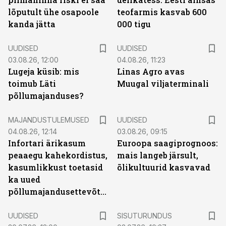
lõputult ühe osapoole
teofarmis kasvab 600
kanda jätta
000 tigu
UUDISED
UUDISED
03.08.26, 12:00
04.08.26, 11:23
Lugeja küsib: mis
Linas Agro avas
toimub Läti
Muugal viljaterminali
põllumajanduses?
MAJANDUSTULEMUSED
UUDISED
04.08.26, 12:14
03.08.26, 09:15
Infortari ärikasum
Euroopa saagiprognoos:
peaaegu kahekordistus,
mais langeb järsult,
kasumlikkust toetasid
õlikultuurid kasvavad
ka uued
põllumajandusettevõtted
ST
UUDISED
SISUTURUNDUS