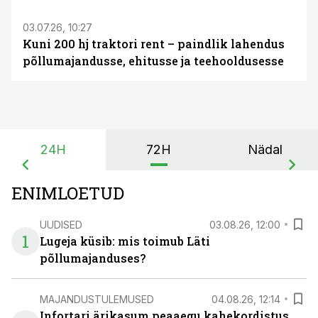
03.07.26, 10:27
Kuni 200 hj traktori rent – paindlik lahendus
põllumajandusse, ehitusse ja teehooldusesse
24H
72H
Nädal
ENIMLOETUD
UUDISED
03.08.26, 12:00
1
Lugeja küsib: mis toimub Läti
põllumajanduses?
MAJANDUSTULEMUSED
04.08.26, 12:14
Infortari ärikasum peaaegu kahekordistus,