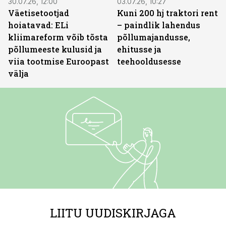
30.07.26, 12:00
03.07.26, 10:27
Väetisetootjad
Kuni 200 hj traktori rent
hoiatavad: ELi
– paindlik lahendus
kliimareform võib tõsta
põllumajandusse,
põllumeeste kulusid ja
ehitusse ja
viia tootmise Euroopast
teehooldusesse
välja
LIITU UUDISKIRJAGA