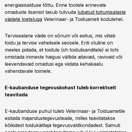
energiasisalduse tõttu. Enne tootele erinevate
omaduste lisamist tasub tutvuda
lubatud toitumisalaste
väidete loeteluga
Veterinaar- ja Toiduameti kodulehel.
Tervisealane väide on sõnum või esitus, mis viitab
toidu ja tervise vahelisele seosele. Eriti oluline on
meeles pidada, et toidule (sh toidulisanditele) ei tohi
omistada inimeste haigusi vältida aitavaid, ravivaid või
leevendavaid omadusi ega viidata kehakaalu
vähendavale toimele.
E-kaubanduse tegevuskohast tuleb korrektselt
teavitada
E-kaubanduse puhul tuleb Veterinaar- ja Toiduametile
esitada majandustegevusteade, milles teavitatakse
kõikidest toidukäitleja tegevusvaldkondadest. Samuti