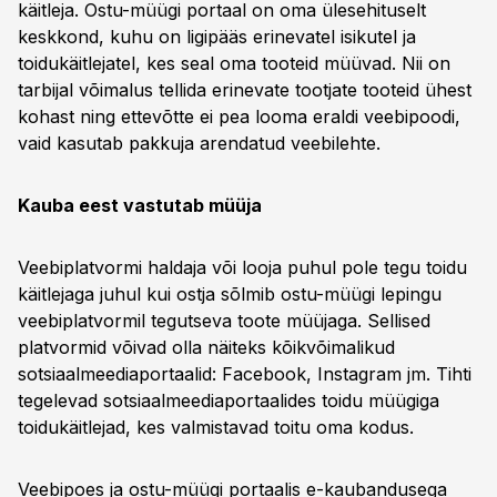
käitleja. Ostu-müügi portaal on oma ülesehituselt
keskkond, kuhu on ligipääs erinevatel isikutel ja
toidukäitlejatel, kes seal oma tooteid müüvad. Nii on
tarbijal võimalus tellida erinevate tootjate tooteid ühest
kohast ning ettevõtte ei pea looma eraldi veebipoodi,
vaid kasutab pakkuja arendatud veebilehte.
Kauba eest vastutab müüja
Veebiplatvormi haldaja või looja puhul pole tegu toidu
käitlejaga juhul kui ostja sõlmib ostu-müügi lepingu
veebiplatvormil tegutseva toote müüjaga. Sellised
platvormid võivad olla näiteks kõikvõimalikud
sotsiaalmeediaportaalid: Facebook, Instagram jm. Tihti
tegelevad sotsiaalmeediaportaalides toidu müügiga
toidukäitlejad, kes valmistavad toitu oma kodus.
Veebipoes ja ostu-müügi portaalis e-kaubandusega