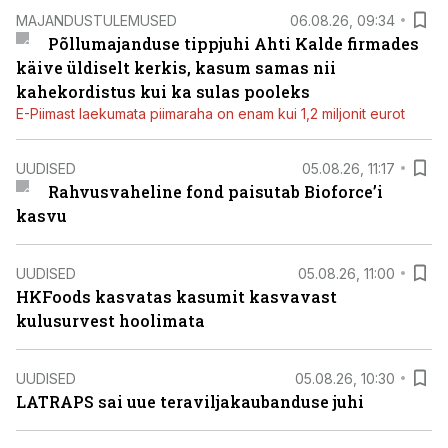
MAJANDUSTULEMUSED
06.08.26, 09:34
Põllumajanduse tippjuhi Ahti Kalde firmades
käive üldiselt kerkis, kasum samas nii
kahekordistus kui ka sulas pooleks
E-Piimast laekumata piimaraha on enam kui 1,2 miljonit eurot
UUDISED
05.08.26, 11:17
Rahvusvaheline fond paisutab Bioforce’i
kasvu
UUDISED
05.08.26, 11:00
HKFoods kasvatas kasumit kasvavast
kulusurvest hoolimata
UUDISED
05.08.26, 10:30
LATRAPS sai uue teraviljakaubanduse juhi