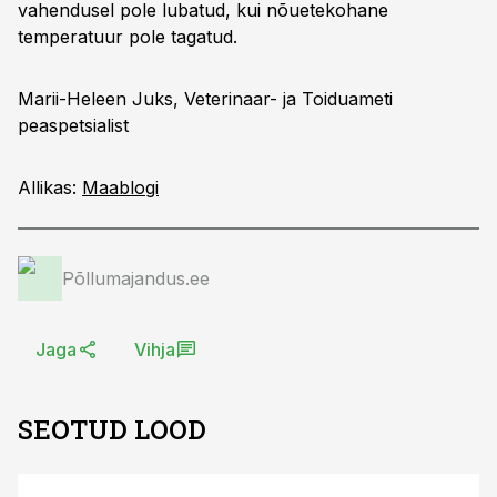
vahendusel pole lubatud, kui nõuetekohane
temperatuur pole tagatud.
Marii-Heleen Juks, Veterinaar- ja Toiduameti
peaspetsialist
Allikas:
Maablogi
Põllumajandus.ee
Jaga
Vihja
SEOTUD LOOD
ST