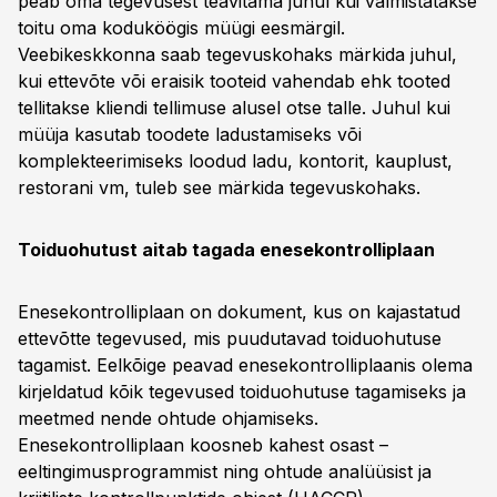
peab oma tegevusest teavitama juhul kui valmistatakse
toitu oma koduköögis müügi eesmärgil.
Veebikeskkonna saab tegevuskohaks märkida juhul,
kui ettevõte või eraisik tooteid vahendab ehk tooted
tellitakse kliendi tellimuse alusel otse talle. Juhul kui
müüja kasutab toodete ladustamiseks või
komplekteerimiseks loodud ladu, kontorit, kauplust,
restorani vm, tuleb see märkida tegevuskohaks.
Toiduohutust aitab tagada enesekontrolliplaan
Enesekontrolliplaan on dokument, kus on kajastatud
ettevõtte tegevused, mis puudutavad toiduohutuse
tagamist. Eelkõige peavad enesekontrolliplaanis olema
kirjeldatud kõik tegevused toiduohutuse tagamiseks ja
meetmed nende ohtude ohjamiseks.
Enesekontrolliplaan koosneb kahest osast –
eeltingimusprogrammist ning ohtude analüüsist ja