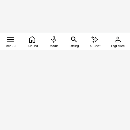
Menüü
Uudised
Raadio
Otsing
AI Chat
Logi sisse
Vana-Lõuna 39/1, 19094 Tallinn
(+372) 667 0111
pollumajandus@pollumajandus.ee
Telli
Reklaam
Firmast
Sisu kasutamisõigused
Ajakirjaniku