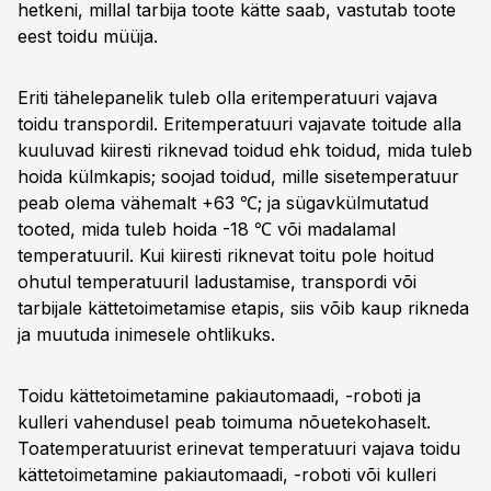
hetkeni, millal tarbija toote kätte saab, vastutab toote
eest toidu müüja.
Eriti tähelepanelik tuleb olla eritemperatuuri vajava
toidu transpordil. Eritemperatuuri vajavate toitude alla
kuuluvad kiiresti riknevad toidud ehk toidud, mida tuleb
hoida külmkapis; soojad toidud, mille sisetemperatuur
peab olema vähemalt +63 ℃; ja sügavkülmutatud
tooted, mida tuleb hoida -18 ℃ või madalamal
temperatuuril. Kui kiiresti riknevat toitu pole hoitud
ohutul temperatuuril ladustamise, transpordi või
tarbijale kättetoimetamise etapis, siis võib kaup rikneda
ja muutuda inimesele ohtlikuks.
Toidu kättetoimetamine pakiautomaadi, -roboti ja
kulleri vahendusel peab toimuma nõuetekohaselt.
Toatemperatuurist erinevat temperatuuri vajava toidu
kättetoimetamine pakiautomaadi, -roboti või kulleri