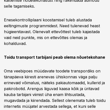
käitlemise nõuetekohasust ning rakendada abinõud
selle tagamiseks.
Enesekontrolliplaani koostamisel tuleb alustada
eeltingimuste programmidest. Need tulenevad heast
hügieenitavast. Olenevalt ettevõttest tuleb kajastada
vaid neid punkte, mis on ettevõttes olemas ja
kohalduvad.
Toidu transport tarbijani peab olema nõuetekohane
Oma veebipoes müüdavate toodete transpordiks on
tänapäeva kiiresti arenevas ühiskonnas väga palju
erinevaid võimalusi, näiteks pakiautomaadid, kullerid ja
pakirobotid. Arengus liiguvad kaasa kõik ja üritavad
kauba tarbijani viimist üha enam lihtsustada,
mugavdada ja kiirendada. Sellest olenemata tuleb toidu
internetis müüjatel arvestada sellega, et kuni selle