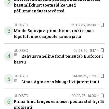
2
kasumlikkust toetasid ka uued
põllumajandusettevõtted
UUDISED
29.07.26, 09:30
3
Maido Solovjov: piimahinna riski ei saa
lõputult ühe osapoole kanda jätta
UUDISED
05.08.26, 11:17
4
Rahvusvaheline fond paisutab Bioforce’i
kasvu
UUDISED
04.08.26, 11:23
5
Linas Agro avas Muugal viljaterminali
UUDISED
03.08.26, 14:00
6
Piima hind langes esimesel poolaastal ligi 15
protsenti