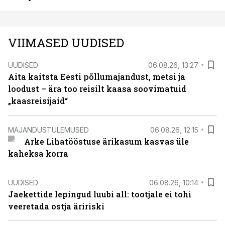
VIIMASED UUDISED
UUDISED
06.08.26, 13:27
Aita kaitsta Eesti põllumajandust, metsi ja
loodust – ära too reisilt kaasa soovimatuid
„kaasreisijaid“
MAJANDUSTULEMUSED
06.08.26, 12:15
Arke Lihatööstuse ärikasum kasvas üle
kaheksa korra
UUDISED
06.08.26, 10:14
Jaekettide lepingud luubi all: tootjale ei tohi
veeretada ostja äririski