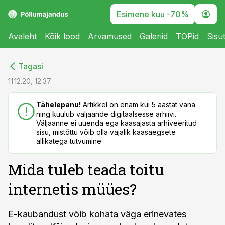
Esimene kuu -70%
Avaleht
Kõik lood
Arvamused
Galeriid
TOPid
Sisu
cebook
cebook
Tagasi
Twitter)
Twitter)
11.12.20, 12:37
kedIn
kedIn
Tähelepanu!
Artikkel on enam kui 5 aastat vana
ning kuulub väljaande digitaalsesse arhiivi.
ail
ail
Väljaanne ei uuenda ega kaasajasta arhiveeritud
sisu, mistõttu võib olla vajalik kaasaegsete
k
k
allikatega tutvumine
Mida tuleb teada toitu
internetis müües?
E-kaubandust võib kohata väga erinevates