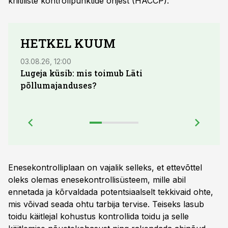
kriitiliste kontrollpunktide ohjest (HACCP).
HETKEL KUUM
03.08.26, 12:00
04.08.
Lugeja küsib: mis toimub Läti
põllumajanduses?
Enesekontrolliplaan on vajalik selleks, et ettevõttel
oleks olemas enesekontrollisüsteem, mille abil
ennetada ja kõrvaldada potentsiaalselt tekkivaid ohte,
mis võivad seada ohtu tarbija tervise. Teiseks lasub
toidu käitlejal kohustus kontrollida toidu ja selle