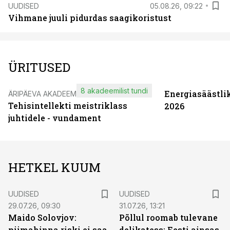
UUDISED
05.08.26, 09:22
Vihmane juuli pidurdas saagikoristust
ÜRITUSED
8 akadeemilist tundi
Energiasäästli
ÄRIPÄEVA AKADEEMIA
Tehisintellekti meistriklass
2026
juhtidele - vundament
HETKEL KUUM
UUDISED
UUDISED
29.07.26, 09:30
31.07.26, 13:21
Maido Solovjov:
Põllul roomab tulevane
piimahinna riski ei saa
delikatess: Eesti ainsas