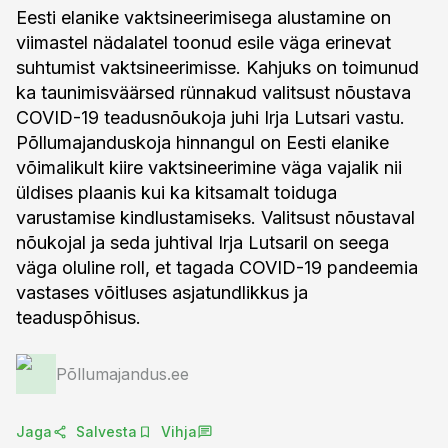
Eesti elanike vaktsineerimisega alustamine on
viimastel nädalatel toonud esile väga erinevat
suhtumist vaktsineerimisse. Kahjuks on toimunud
ka taunimisväärsed rünnakud valitsust nõustava
COVID-19 teadusnõukoja juhi Irja Lutsari vastu.
Põllumajanduskoja hinnangul on Eesti elanike
võimalikult kiire vaktsineerimine väga vajalik nii
üldises plaanis kui ka kitsamalt toiduga
varustamise kindlustamiseks. Valitsust nõustaval
nõukojal ja seda juhtival Irja Lutsaril on seega
väga oluline roll, et tagada COVID-19 pandeemia
vastases võitluses asjatundlikkus ja
teaduspõhisus.
Põllumajandus.ee
Jaga
Salvesta
Vihja