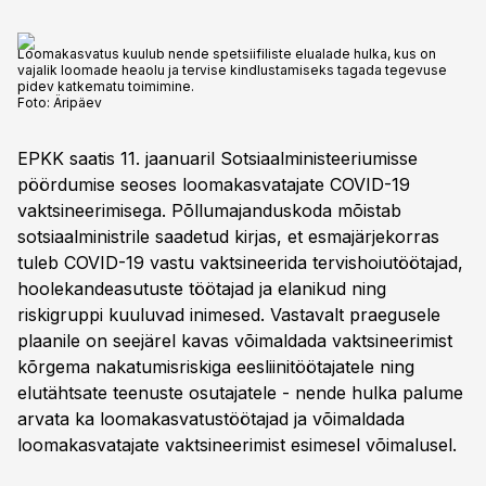
Loomakasvatus kuulub nende spetsiifiliste elualade hulka, kus on
vajalik loomade heaolu ja tervise kindlustamiseks tagada tegevuse
pidev katkematu toimimine.
Foto:
Äripäev
EPKK saatis 11. jaanuaril Sotsiaalministeeriumisse
pöördumise seoses loomakasvatajate COVID-19
vaktsineerimisega. Põllumajanduskoda mõistab
sotsiaalministrile saadetud kirjas, et esmajärjekorras
tuleb COVID-19 vastu vaktsineerida tervishoiutöötajad,
hoolekandeasutuste töötajad ja elanikud ning
riskigruppi kuuluvad inimesed. Vastavalt praegusele
plaanile on seejärel kavas võimaldada vaktsineerimist
kõrgema nakatumisriskiga eesliinitöötajatele ning
elutähtsate teenuste osutajatele - nende hulka palume
arvata ka loomakasvatustöötajad ja võimaldada
loomakasvatajate vaktsineerimist esimesel võimalusel.