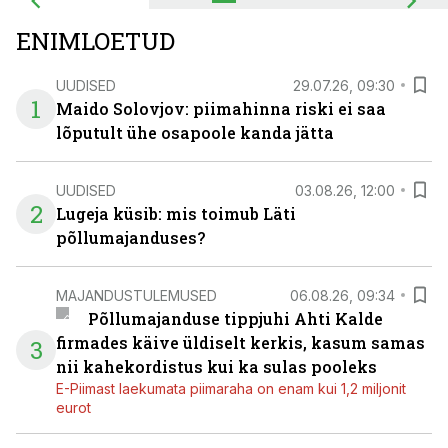
ENIMLOETUD
UUDISED
29.07.26, 09:30
1
Maido Solovjov: piimahinna riski ei saa
lõputult ühe osapoole kanda jätta
UUDISED
03.08.26, 12:00
2
Lugeja küsib: mis toimub Läti
põllumajanduses?
MAJANDUSTULEMUSED
06.08.26, 09:34
Põllumajanduse tippjuhi Ahti Kalde
firmades käive üldiselt kerkis, kasum samas
3
nii kahekordistus kui ka sulas pooleks
E-Piimast laekumata piimaraha on enam kui 1,2 miljonit
eurot