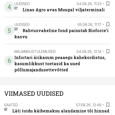
UUDISED
04.08.26, 11:23
4
Linas Agro avas Muugal viljaterminali
UUDISED
05.08.26, 11:17
5
Rahvusvaheline fond paisutab Bioforce’i
kasvu
MAJANDUSTULEMUSED
04.08.26, 12:14
Infortari ärikasum peaaegu kahekordistus,
6
kasumlikkust toetasid ka uued
põllumajandusettevõtted
VIIMASED UUDISED
SAATED
07.08.26, 12:49
Läti toidu käibemaksu alandamine tõi hinnad