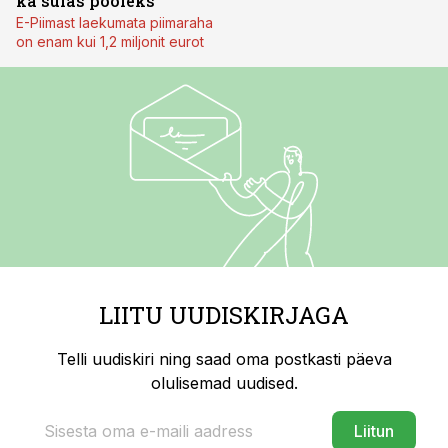
ka sulas pooleks
E-Piimast laekumata piimaraha
on enam kui 1,2 miljonit eurot
LIITU UUDISKIRJAGA
Telli uudiskiri ning saad oma postkasti päeva
olulisemad uudised.
Liitun