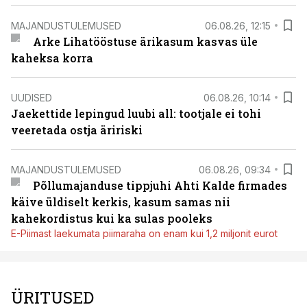
MAJANDUSTULEMUSED
06.08.26, 12:15
Arke Lihatööstuse ärikasum kasvas üle
kaheksa korra
UUDISED
06.08.26, 10:14
Jaekettide lepingud luubi all: tootjale ei tohi
veeretada ostja äririski
MAJANDUSTULEMUSED
06.08.26, 09:34
Põllumajanduse tippjuhi Ahti Kalde firmades
käive üldiselt kerkis, kasum samas nii
kahekordistus kui ka sulas pooleks
E-Piimast laekumata piimaraha on enam kui 1,2 miljonit eurot
ÜRITUSED