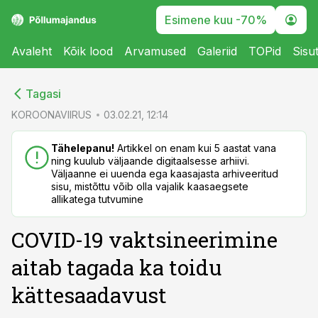
Esimene kuu -70%
Avaleht
Kõik lood
Arvamused
Galeriid
TOPid
Sisu
cebook
cebook
Tagasi
Twitter)
Twitter)
KOROONAVIIRUS
03.02.21, 12:14
kedIn
kedIn
Tähelepanu!
Artikkel on enam kui 5 aastat vana
ning kuulub väljaande digitaalsesse arhiivi.
ail
ail
Väljaanne ei uuenda ega kaasajasta arhiveeritud
sisu, mistõttu võib olla vajalik kaasaegsete
k
k
allikatega tutvumine
COVID-19 vaktsineerimine
aitab tagada ka toidu
kättesaadavust