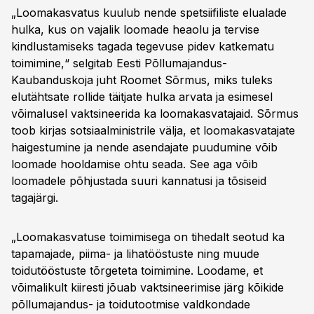
„Loomakasvatus kuulub nende spetsiifiliste elualade
hulka, kus on vajalik loomade heaolu ja tervise
kindlustamiseks tagada tegevuse pidev katkematu
toimimine,“ selgitab Eesti Põllumajandus-
Kaubanduskoja juht Roomet Sõrmus, miks tuleks
elutähtsate rollide täitjate hulka arvata ja esimesel
võimalusel vaktsineerida ka loomakasvatajaid. Sõrmus
toob kirjas sotsiaalministrile välja, et loomakasvatajate
haigestumine ja nende asendajate puudumine võib
loomade hooldamise ohtu seada. See aga võib
loomadele põhjustada suuri kannatusi ja tõsiseid
tagajärgi.
„Loomakasvatuse toimimisega on tihedalt seotud ka
tapamajade, piima- ja lihatööstuste ning muude
toidutööstuste tõrgeteta toimimine. Loodame, et
võimalikult kiiresti jõuab vaktsineerimise järg kõikide
põllumajandus- ja toidutootmise valdkondade