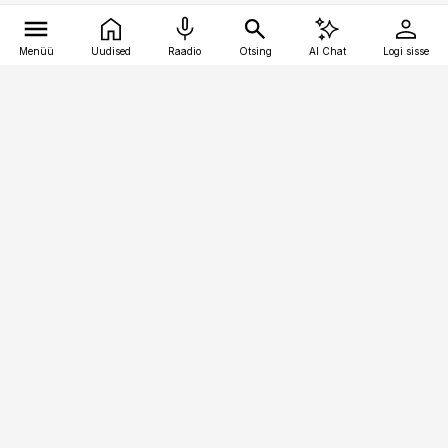
Menüü
Uudised
Raadio
Otsing
AI Chat
Logi sisse
Vana-Lõuna 39/1, 19094 Tallinn
(+372) 667 0111
pollumajandus@pollumajandus.ee
Telli
Reklaam
Firmast
Sisu kasutamisõigused
Ajakirjaniku
eetikakoodeks
Üldtingimused
Privaatsustingimused
Küpsiste poliitika
KKK
Eesti Meediaettevõtete
Eelistuste haldamine