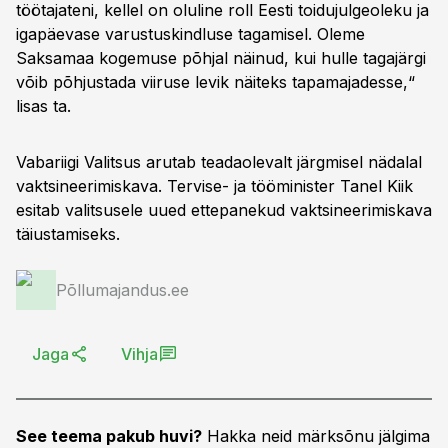
töötajateni, kellel on oluline roll Eesti toidujulgeoleku ja
igapäevase varustuskindluse tagamisel. Oleme
Saksamaa kogemuse põhjal näinud, kui hulle tagajärgi
võib põhjustada viiruse levik näiteks tapamajadesse,“
lisas ta.
Vabariigi Valitsus arutab teadaolevalt järgmisel nädalal
vaktsineerimiskava. Tervise- ja tööminister Tanel Kiik
esitab valitsusele uued ettepanekud vaktsineerimiskava
täiustamiseks.
Põllumajandus.ee
Jaga
Vihja
See teema pakub huvi?
Hakka neid märksõnu jälgima