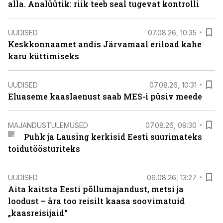
alla. Analüütik: riik teeb seal tugevat kontrolli
UUDISED
07.08.26, 10:35
Keskkonnaamet andis Järvamaal eriload kahe
karu küttimiseks
UUDISED
07.08.26, 10:31
Eluaseme kaaslaenust saab MES-i püsiv meede
MAJANDUSTULEMUSED
07.08.26, 09:30
Puhk ja Lausing kerkisid Eesti suurimateks
toidutöösturiteks
UUDISED
06.08.26, 13:27
Aita kaitsta Eesti põllumajandust, metsi ja
loodust – ära too reisilt kaasa soovimatuid
„kaasreisijaid“