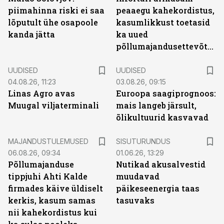
piimahinna riski ei saa
peaaegu kahekordistus,
lõputult ühe osapoole
kasumlikkust toetasid
kanda jätta
ka uued
põllumajandusettevõtted
UUDISED
UUDISED
04.08.26, 11:23
03.08.26, 09:15
Linas Agro avas
Euroopa saagiprognoos:
Muugal viljaterminali
mais langeb järsult,
õlikultuurid kasvavad
ST
MAJANDUSTULEMUSED
SISUTURUNDUS
06.08.26, 09:34
01.06.26, 13:29
Põllumajanduse
Nutikad akusalvestid
tippjuhi Ahti Kalde
muudavad
firmades käive üldiselt
päikeseenergia taas
kerkis, kasum samas
tasuvaks
nii kahekordistus kui