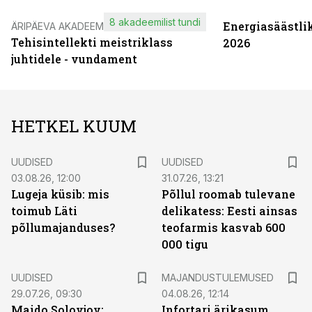
8 akadeemilist tundi
Energiasäästli
ÄRIPÄEVA AKADEEMIA
Tehisintellekti meistriklass
2026
juhtidele - vundament
HETKEL KUUM
UUDISED
UUDISED
03.08.26, 12:00
31.07.26, 13:21
Lugeja küsib: mis
Põllul roomab tulevane
toimub Läti
delikatess: Eesti ainsas
põllumajanduses?
teofarmis kasvab 600
000 tigu
UUDISED
MAJANDUSTULEMUSED
29.07.26, 09:30
04.08.26, 12:14
Maido Solovjov:
Infortari ärikasum