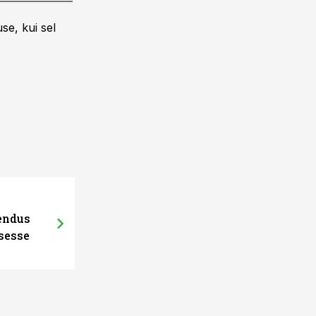
se, kui sel
hendus
sesse