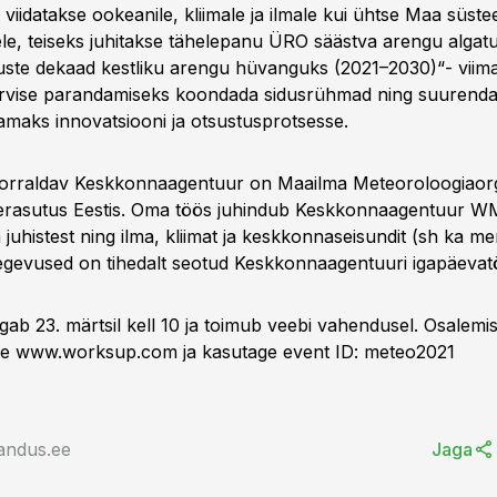
 viidatakse ookeanile, kliimale ja ilmale kui ühtse Maa süste
e, teiseks juhitakse tähelepanu ÜRO säästva arengu algat
ste dekaad kestliku arengu hüvanguks (2021–2030)“- vii
ervise parandamiseks koondada sidusrühmad ning suurend
amaks innovatsiooni ja otsustusprotsesse.
korraldav Keskkonnaagentuur on Maailma Meteoroloogiaorg
rasutus Eestis. Oma töös juhindub Keskkonnaagentuur 
a juhistest ning ilma, kliimat ja keskkonnaseisundit (sh ka 
gevused on tihedalt seotud Keskkonnaagentuuri igapäevat
gab 23. märtsil kell 10 ja toimub veebi vahendusel. Osalem
ile www.worksup.com ja kasutage event ID: meteo2021
andus.ee
Jaga