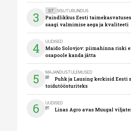
ST
SISUTURUNDUS
3
Paindlikkus Eesti taimekasvatuses
saagi valmimise aega ja kvaliteeti
UUDISED
4
Maido Solovjov: piimahinna riski ei
osapoole kanda jätta
MAJANDUSTULEMUSED
5
Puhk ja Lausing kerkisid Eesti
toidutöösturiteks
UUDISED
6
Linas Agro avas Muugal viljate