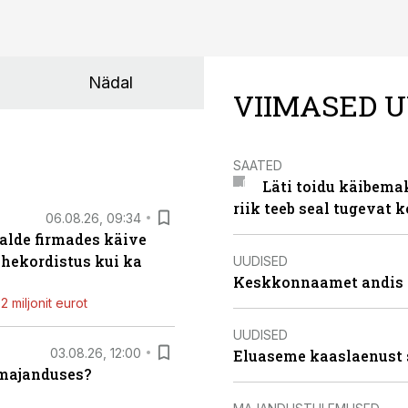
Nädal
VIIMASED U
SAATED
Läti toidu käibema
riik teeb seal tugevat k
06.08.26, 09:34
alde firmades käive
ahekordistus kui ka
UUDISED
Keskkonnaamet andis J
 miljonit eurot
UUDISED
03.08.26, 12:00
Eluaseme kaaslaenust 
umajanduses?