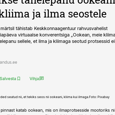
kliima ja ilma seostele
ärtsil tähistab Keskkonnaagentuur rahvusvahelist
apäeva virtuaalse konverentsiga „Ookean, meie kliima 
elepanu sellele, et ilma ja kliimaga seotud protsessid e
jandus.ee
Salvesta
Vihja
ed seatud nii, et tekiks seos nii ookeani, kliima kui ilmaga.
Foto:
Pixabay
pinnast katab ookean, mis on ilmaprotsesside mootoriks n