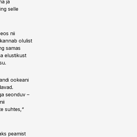
ma ja
ng selle
eos nii
 kannab olulist
ning samas
a elustikust
su.
landi ookeani
davad.
ga seonduv –
ii
te suhtes,“
aks peamist