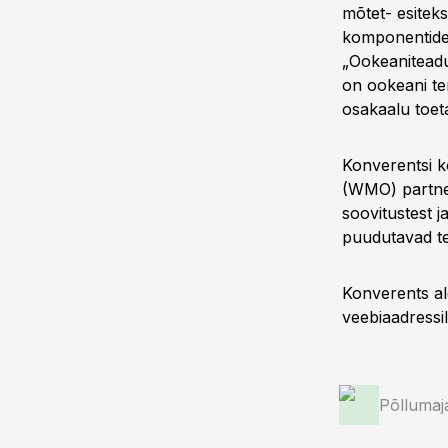
mõtet- esiteks
komponentidel
„Ookeaniteadu
on ookeani t
osakaalu toet
Konverentsi 
(WMO) partne
soovitustest j
puudutavad te
Konverents al
veebiaadress
Põllumaj