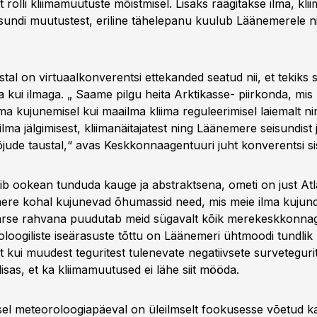
t rolli kliimamuutuste mõistmisel. Lisaks räägitakse ilma, klii
undi muutustest, eriline tähelepanu kuulub Läänemerele ni
tal on virtuaalkonverentsi ettekanded seatud nii, et tekiks s
a kui ilmaga. „ Saame pilgu heita Arktikasse- piirkonda, mis
i ilma kujunemisel kui maailma kliima reguleerimisel laiemalt 
ilma jälgimisest, kliimanäitajatest ning Läänemere seisundist j
ude taustal,“ avas Keskkonnaagentuuri juht konverentsi si
õib ookean tunduda kauge ja abstraktsena, ometi on just At
ere kohal kujunevad õhumassid need, mis meie ilma kujun
rse rahvana puudutab meid sügavalt kõik merekeskkonna
oogiliste iseärasuste tõttu on Läänemeri ühtmoodi tundlik n
 kui muudest teguritest tulenevate negatiivsete surveteguri
 lisas, et ka kliimamuutused ei lähe siit mööda.
el meteoroloogiapäeval on üleilmselt fookusesse võetud k