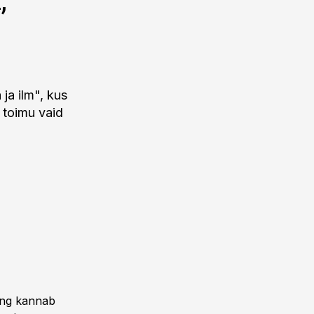
ja ilm", kus
i toimu vaid
ing kannab