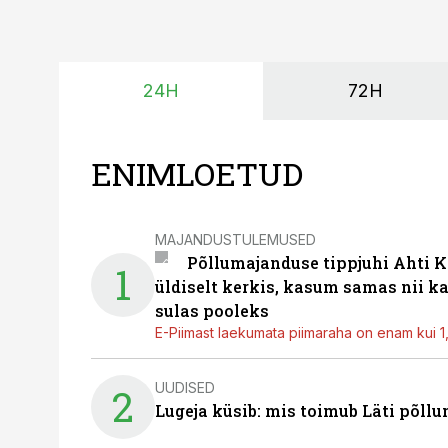
24H
72H
ENIMLOETUD
MAJANDUSTULEMUSED
Põllumajanduse tippjuhi Ahti K
1
üldiselt kerkis, kasum samas nii k
sulas pooleks
E-Piimast laekumata piimaraha on enam kui 1,2
UUDISED
2
Lugeja küsib: mis toimub Läti põll