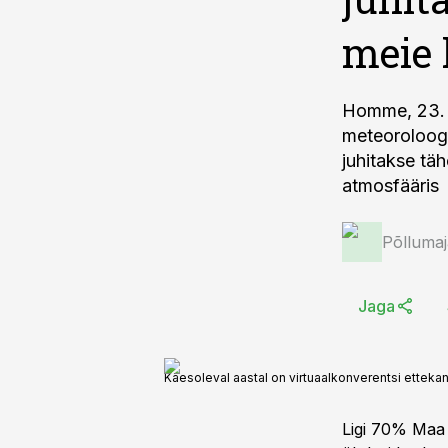
meie 
Homme, 23. m
meteoroloogi
juhitakse täh
atmosfääris
Põlluma
Jaga
Käesoleval aastal on virtuaalkonverentsi ettekand
Ligi 70% Maa 