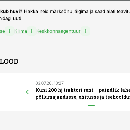
kub huvi?
Hakka neid märksõnu jälgima ja saad alati teavitu
idagi uut!
tse
Kliima
Keskkonnaagentuur
 LOOD
03.07.26, 10:27
Kuni 200 hj traktori rent – paindlik la
põllumajandusse, ehitusse ja teehooldu