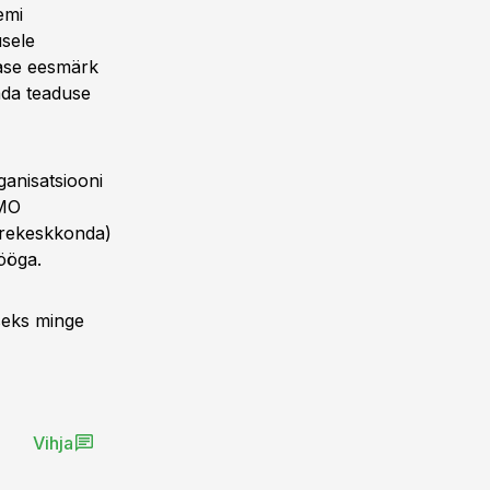
emi
usele
mase eesmärk
ada teaduse
anisatsiooni
WMO
merekeskkonda)
ööga.
iseks minge
Vihja