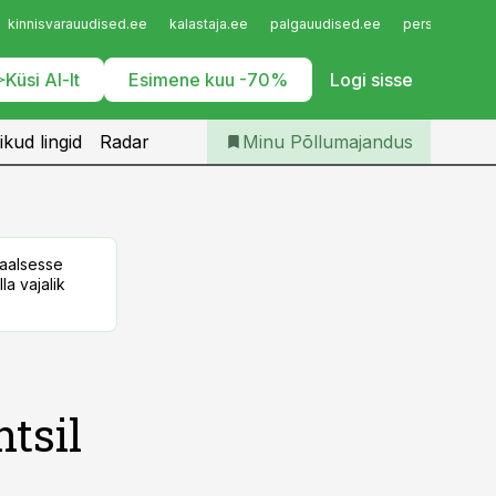
Iseteenindus
kinnisvarauudised.ee
kalastaja.ee
palgauudised.ee
personaliuudi
Telli Põllumajandus
Küsi AI-lt
Esimene kuu -70%
Logi sisse
ikud lingid
Radar
Minu Põllumajandus
taalsesse
la vajalik
tsil
,