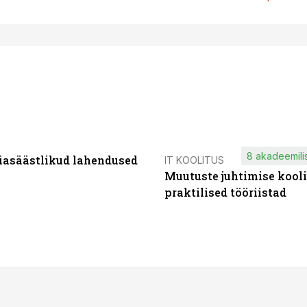
8 akadeemilis
iasäästlikud lahendused
IT KOOLITUS
Muutuste juhtimise kooli
praktilised tööriistad