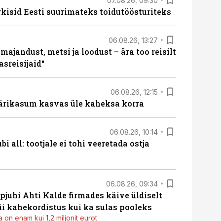
07.08.26, 09:30
rkisid Eesti suurimateks toidutöösturiteks
06.08.26, 13:27
majandust, metsi ja loodust – ära too reisilt
sreisijaid“
06.08.26, 12:15
ärikasum kasvas üle kaheksa korra
06.08.26, 10:14
i all: tootjale ei tohi veeretada ostja
06.08.26, 09:34
pjuhi Ahti Kalde firmades käive üldiselt
i kahekordistus kui ka sulas pooleks
 on enam kui 1,2 miljonit eurot