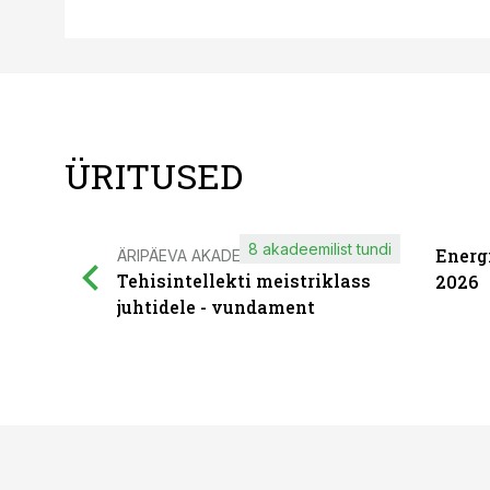
ÜRITUSED
8 akadeemilist tundi
Energ
ÄRIPÄEVA AKADEEMIA
Tehisintellekti meistriklass
2026
juhtidele - vundament