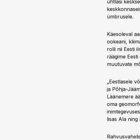
ühtlasi keskse
keskkonnaseis
ümbrusele.
Käesoleval aas
ookeani, kliim
rolli nii Eest
räägime Eesti 
muutuvate mõj
„Eestlasele v
ja Põhja-Jääm
Läänemere ää
oma geomorfol
inimtegevusest
lisas Ala ning
Rahvusvahelis