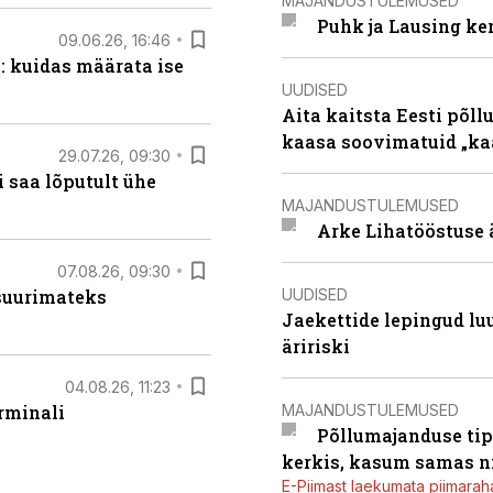
MAJANDUSTULEMUSED
Puhk ja Lausing ke
09.06.26, 16:46
: kuidas määrata ise
UUDISED
Aita kaitsta Eesti põllu
kaasa soovimatuid „kaa
29.07.26, 09:30
 saa lõputult ühe
MAJANDUSTULEMUSED
Arke Lihatööstuse 
07.08.26, 09:30
UUDISED
 suurimateks
Jaekettide lepingud luub
äririski
04.08.26, 11:23
MAJANDUSTULEMUSED
rminali
Põllumajanduse tip
kerkis, kasum samas ni
E-Piimast laekumata piimaraha