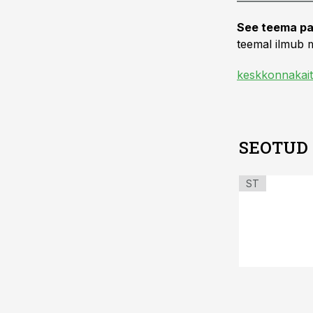
See teema pa
teemal ilmub m
keskkonnakai
SEOTUD
ST