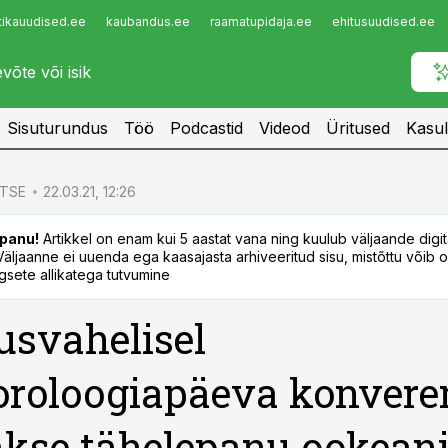
tikauudised.ee
kaubandus.ee
raamatupidaja.ee
ehitusuudised.ee
Infopank
Radar
Sisuturundus
Töö
Podcastid
Videod
Üritused
Kasul
TSE
22.03.21, 12:26
panu!
Artikkel on enam kui 5 aastat vana ning kuulub väljaande digi
. Väljaanne ei uuenda ega kaasajasta arhiveeritud sisu, mistõttu võib ol
sete allikatega tutvumine
svahelisel
roloogiapäeva konveren
akse tähelepanu ookeani