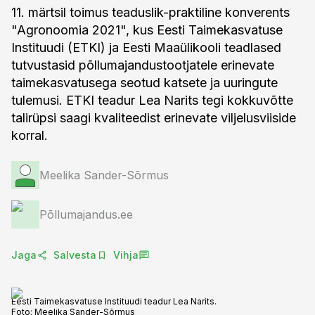
11. märtsil toimus teaduslik-praktiline konverents
"Agronoomia 2021", kus Eesti Taimekasvatuse
Instituudi (ETKI) ja Eesti Maaülikooli teadlased
tutvustasid põllumajandustootjatele erinevate
taimekasvatusega seotud katsete ja uuringute
tulemusi. ETKI teadur Lea Narits tegi kokkuvõtte
talirüpsi saagi kvaliteedist erinevate viljelusviiside
korral.
Meelika Sander-Sõrmus
Põllumajandus.ee
Jaga
Salvesta
Vihja
Eesti Taimekasvatuse Instituudi teadur Lea Narits.
Foto:
Meelika Sander-Sõrmus