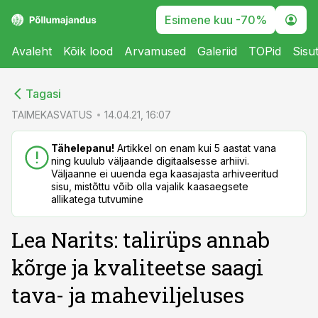
Esimene kuu -70%
Avaleht
Kõik lood
Arvamused
Galeriid
TOPid
Sisu
cebook
Tagasi
Twitter)
TAIMEKASVATUS
14.04.21, 16:07
kedIn
Tähelepanu!
Artikkel on enam kui 5 aastat vana
ning kuulub väljaande digitaalsesse arhiivi.
ail
Väljaanne ei uuenda ega kaasajasta arhiveeritud
sisu, mistõttu võib olla vajalik kaasaegsete
k
allikatega tutvumine
Lea Narits: talirüps annab
kõrge ja kvaliteetse saagi
tava- ja maheviljeluses