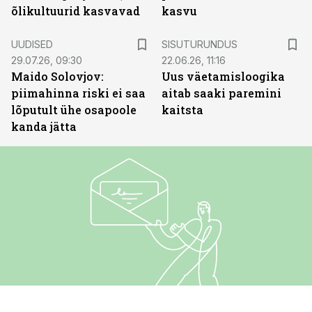
õlikultuurid kasvavad
kasvu
ST
UUDISED
SISUTURUNDUS
29.07.26, 09:30
22.06.26, 11:16
Maido Solovjov:
Uus väetamisloogika
piimahinna riski ei saa
aitab saaki paremini
lõputult ühe osapoole
kaitsta
kanda jätta