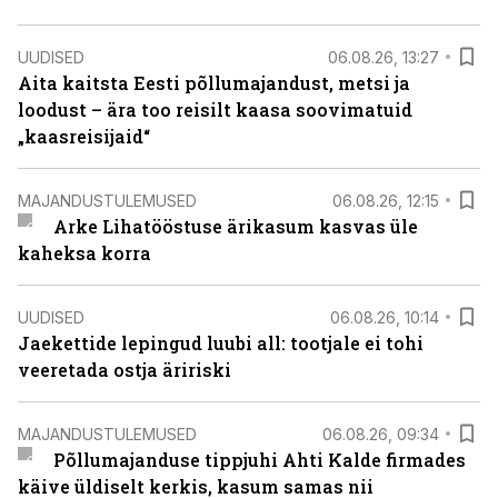
UUDISED
06.08.26, 13:27
Aita kaitsta Eesti põllumajandust, metsi ja
loodust – ära too reisilt kaasa soovimatuid
„kaasreisijaid“
MAJANDUSTULEMUSED
06.08.26, 12:15
Arke Lihatööstuse ärikasum kasvas üle
kaheksa korra
UUDISED
06.08.26, 10:14
Jaekettide lepingud luubi all: tootjale ei tohi
veeretada ostja äririski
MAJANDUSTULEMUSED
06.08.26, 09:34
Põllumajanduse tippjuhi Ahti Kalde firmades
käive üldiselt kerkis, kasum samas nii