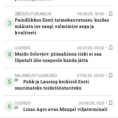
SISUTURUNDUS
09.06.26, 16:46
ST
Paindlikkus Eesti taimekasvatuses: kuidas
3
määrata ise saagi valmimise aega ja
kvaliteeti
UUDISED
29.07.26, 09:30
4
Maido Solovjov: piimahinna riski ei saa
lõputult ühe osapoole kanda jätta
MAJANDUSTULEMUSED
07.08.26, 09:30
5
Puhk ja Lausing kerkisid Eesti
suurimateks toidutöösturiteks
UUDISED
04.08.26, 11:23
6
Linas Agro avas Muugal viljaterminali