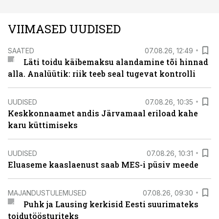
VIIMASED UUDISED
SAATED
07.08.26, 12:49
Läti toidu käibemaksu alandamine tõi hinnad
alla. Analüütik: riik teeb seal tugevat kontrolli
UUDISED
07.08.26, 10:35
Keskkonnaamet andis Järvamaal eriload kahe
karu küttimiseks
UUDISED
07.08.26, 10:31
Eluaseme kaaslaenust saab MES-i püsiv meede
MAJANDUSTULEMUSED
07.08.26, 09:30
Puhk ja Lausing kerkisid Eesti suurimateks
toidutöösturiteks