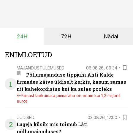
mille eesmärk on mitte ainult parandada saagikust,
vaid ka muuta põllumeeste mõtteviisi väetamise
ajastuse ja koguste osas.
24H
72H
Nädal
ENIMLOETUD
MAJANDUSTULEMUSED
06.08.26, 09:34
Põllumajanduse tippjuhi Ahti Kalde
firmades käive üldiselt kerkis, kasum samas
1
nii kahekordistus kui ka sulas pooleks
E-Piimast laekumata piimaraha on enam kui 1,2 miljonit
eurot
UUDISED
03.08.26, 12:00
2
Lugeja küsib: mis toimub Läti
põllumajanduses?