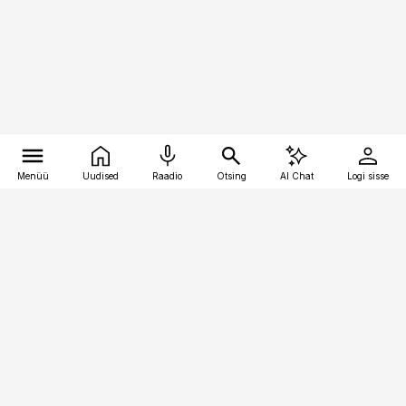
Menüü
Uudised
Raadio
Otsing
AI Chat
Logi sisse
Vana-Lõuna 39/1, 19094 Tallinn
(+372) 667 0111
pollumajandus@pollumajandus.ee
Telli
Reklaam
Firmast