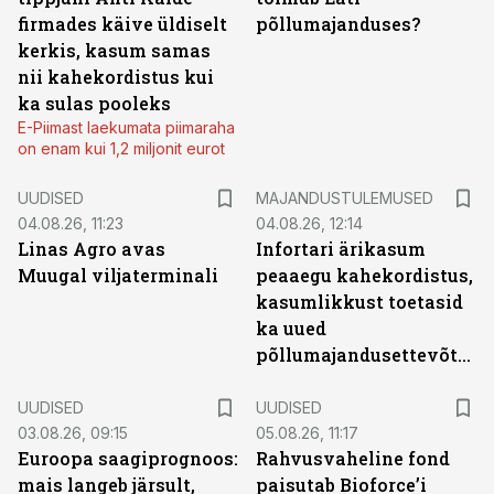
firmades käive üldiselt
põllumajanduses?
kerkis, kasum samas
nii kahekordistus kui
ka sulas pooleks
E-Piimast laekumata piimaraha
on enam kui 1,2 miljonit eurot
UUDISED
MAJANDUSTULEMUSED
04.08.26, 11:23
04.08.26, 12:14
Linas Agro avas
Infortari ärikasum
Muugal viljaterminali
peaaegu kahekordistus,
kasumlikkust toetasid
ka uued
põllumajandusettevõtted
UUDISED
UUDISED
03.08.26, 09:15
05.08.26, 11:17
Euroopa saagiprognoos:
Rahvusvaheline fond
mais langeb järsult,
paisutab Bioforce’i