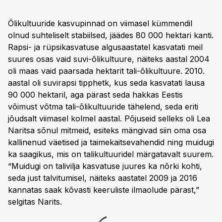
Õlikultuuride kasvupinnad on viimasel kümmendil
olnud suhteliselt stabiilsed, jäädes 80 000 hektari kanti.
Rapsi- ja rüpsikasvatuse algusaastatel kasvatati meil
suures osas vaid suvi-õlikultuure, näiteks aastal 2004
oli maas vaid paarsada hektarit tali-õlikultuure. 2010.
aastal oli suvirapsi tipphetk, kus seda kasvatati lausa
90 000 hektaril, aga pärast seda hakkas Eestis
võimust võtma tali-õlikultuuride tähelend, seda eriti
jõudsalt viimasel kolmel aastal. Põjuseid selleks oli Lea
Naritsa sõnul mitmeid, esiteks mängivad siin oma osa
kallinenud väetised ja taimekaitsevahendid ning muidugi
ka saagikus, mis on talikultuuridel märgatavalt suurem.
“Muidugi on talivilja kasvatuse juures ka nõrki kohti,
seda just talvitumisel, näiteks aastatel 2009 ja 2016
kannatas saak kõvasti keeruliste ilmaolude pärast,”
selgitas Narits.