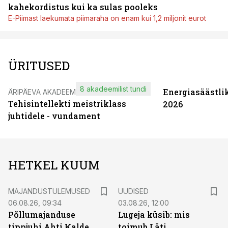
kahekordistus kui ka sulas pooleks
E-Piimast laekumata piimaraha on enam kui 1,2 miljonit eurot
ÜRITUSED
8 akadeemilist tundi
Energiasäästli
ÄRIPÄEVA AKADEEMIA
Tehisintellekti meistriklass
2026
juhtidele - vundament
HETKEL KUUM
MAJANDUSTULEMUSED
UUDISED
06.08.26, 09:34
03.08.26, 12:00
Põllumajanduse
Lugeja küsib: mis
tippjuhi Ahti Kalde
toimub Läti