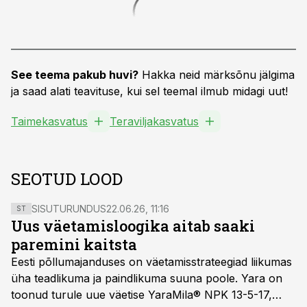
See teema pakub huvi?
Hakka neid märksõnu jälgima
ja saad alati teavituse, kui sel teemal ilmub midagi uut!
Taimekasvatus
Teraviljakasvatus
SEOTUD LOOD
SISUTURUNDUS
22.06.26, 11:16
ST
Uus väetamisloogika aitab saaki
paremini kaitsta
Eesti põllumajanduses on väetamisstrateegiad liikumas
üha teadlikuma ja paindlikuma suuna poole. Yara on
toonud turule uue väetise YaraMila® NPK 13-5-17,