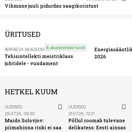
Vihmane juuli pidurdas saagikoristust
ÜRITUSED
8 akadeemilist tundi
Energiasäästli
ÄRIPÄEVA AKADEEMIA
Tehisintellekti meistriklass
2026
juhtidele - vundament
HETKEL KUUM
UUDISED
UUDISED
29.07.26, 09:30
31.07.26, 13:21
Maido Solovjov:
Põllul roomab tulevane
piimahinna riski ei saa
delikatess: Eesti ainsas