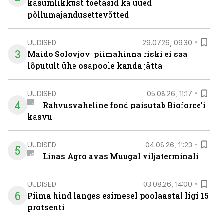
kasumlikkust toetasid ka uued
põllumajandusettevõtted
UUDISED
29.07.26, 09:30
3
Maido Solovjov: piimahinna riski ei saa
lõputult ühe osapoole kanda jätta
UUDISED
05.08.26, 11:17
4
Rahvusvaheline fond paisutab Bioforce’i
kasvu
UUDISED
04.08.26, 11:23
5
Linas Agro avas Muugal viljaterminali
UUDISED
03.08.26, 14:00
6
Piima hind langes esimesel poolaastal ligi 15
protsenti