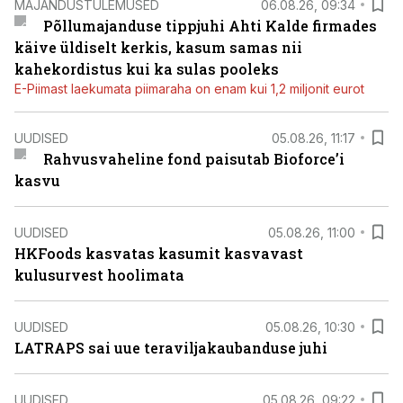
MAJANDUSTULEMUSED
06.08.26, 09:34
Põllumajanduse tippjuhi Ahti Kalde firmades
käive üldiselt kerkis, kasum samas nii
kahekordistus kui ka sulas pooleks
E-Piimast laekumata piimaraha on enam kui 1,2 miljonit eurot
UUDISED
05.08.26, 11:17
Rahvusvaheline fond paisutab Bioforce’i
kasvu
UUDISED
05.08.26, 11:00
HKFoods kasvatas kasumit kasvavast
kulusurvest hoolimata
UUDISED
05.08.26, 10:30
LATRAPS sai uue teraviljakaubanduse juhi
UUDISED
05.08.26, 09:22