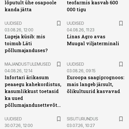
lõputult ühe osapoole
teofarmis kasvab 600
kanda jätta
000 tigu
UUDISED
UUDISED
03.08.26, 12:00
04.08.26, 11:23
Lugeja küsib: mis
Linas Agro avas
toimub Läti
Muugal viljaterminali
põllumajanduses?
MAJANDUSTULEMUSED
UUDISED
04.08.26, 12:14
03.08.26, 09:15
Infortari ärikasum
Euroopa saagiprognoos:
peaaegu kahekordistus,
mais langeb järsult,
kasumlikkust toetasid
õlikultuurid kasvavad
ka uued
põllumajandusettevõtted
ST
UUDISED
SISUTURUNDUS
30.07.26, 12:00
03.07.26, 10:27