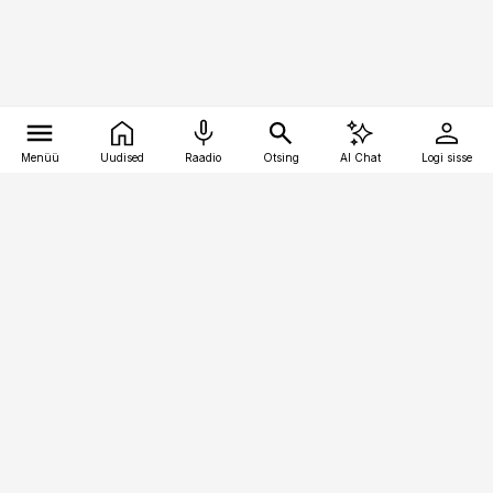
Menüü
Uudised
Raadio
Otsing
AI Chat
Logi sisse
Vana-Lõuna 39/1, 19094 Tallinn
(+372) 667 0111
pollumajandus@pollumajandus.ee
Telli
Reklaam
Firmast
Sisu kasutamisõigused
Ajakirjaniku