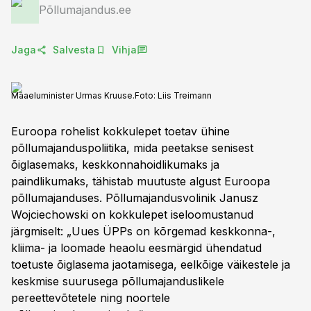
Põllumajandus.ee
Jaga
Salvesta
Vihja
Maaeluminister Urmas Kruuse.
Foto:
Liis Treimann
Euroopa rohelist kokkulepet toetav ühine
põllumajanduspoliitika, mida peetakse senisest
õiglasemaks, keskkonnahoidlikumaks ja
paindlikumaks, tähistab muutuste algust Euroopa
põllumajanduses. Põllumajandusvolinik Janusz
Wojciechowski on kokkulepet iseloomustanud
järgmiselt: „Uues ÜPPs on kõrgemad keskkonna-,
kliima- ja loomade heaolu eesmärgid ühendatud
toetuste õiglasema jaotamisega, eelkõige väikestele ja
keskmise suurusega põllumajanduslikele
pereettevõtetele ning noortele