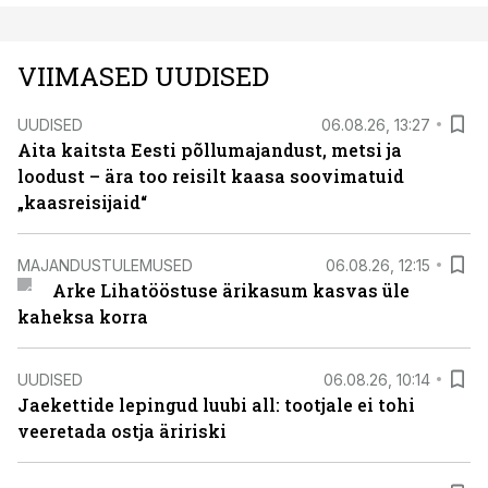
VIIMASED UUDISED
UUDISED
06.08.26, 13:27
Aita kaitsta Eesti põllumajandust, metsi ja
loodust – ära too reisilt kaasa soovimatuid
„kaasreisijaid“
MAJANDUSTULEMUSED
06.08.26, 12:15
Arke Lihatööstuse ärikasum kasvas üle
kaheksa korra
UUDISED
06.08.26, 10:14
Jaekettide lepingud luubi all: tootjale ei tohi
veeretada ostja äririski