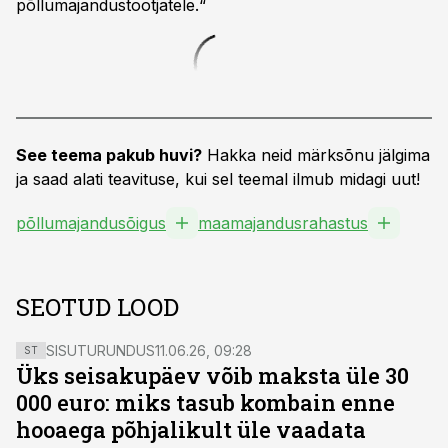
põllumajandustootjatele.“
See teema pakub huvi?
Hakka neid märksõnu jälgima
ja saad alati teavituse, kui sel teemal ilmub midagi uut!
põllumajandusõigus
maamajandusrahastus
SEOTUD LOOD
SISUTURUNDUS
11.06.26, 09:28
ST
Üks seisakupäev võib maksta üle 30
000 euro: miks tasub kombain enne
hooaega põhjalikult üle vaadata