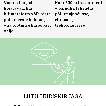
Väetisetootjad
Kuni 200 hj traktori rent
hoiatavad: ELi
– paindlik lahendus
kliimareform võib tõsta
põllumajandusse,
põllumeeste kulusid ja
ehitusse ja
viia tootmise Euroopast
teehooldusesse
välja
LIITU UUDISKIRJAGA