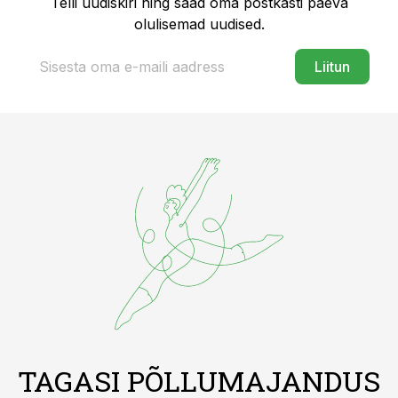
Telli uudiskiri ning saad oma postkasti päeva
olulisemad uudised.
Liitun
TAGASI PÕLLUMAJANDUS