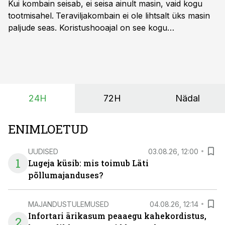
Kui kombain seisab, ei seisa ainult masin, vaid kogu
tootmisahel.
Teraviljakombain ei ole lihtsalt üks masin
paljude seas. Koristushooajal on see kogu
tootmisprotsessi kõige kriitilisem lüli. Kui külv,
taimekaitse ja väetamine jaotuvad kuude peale, siis
saagi kättesaamine ja realiseerimine toimub sageli väga
lühikese ajavahemiku jooksul – kõigest 2-4 nädalaga.
24H
72H
Nädal
ENIMLOETUD
UUDISED
03.08.26, 12:00
1
Lugeja küsib: mis toimub Läti
põllumajanduses?
MAJANDUSTULEMUSED
04.08.26, 12:14
Infortari ärikasum peaaegu kahekordistus,
2