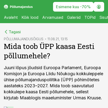
Esimene kuu -70%
Avaleht
Kõik lood
Arvamused
Galeriid
TOPid
Sisu
cebook
Tagasi
Twitter)
PÕLLUMAJANDUSÕIGUS
11.08.21, 13:15
Mida toob ÜPP kaasa Eesti
kedIn
põllumehele?
ail
k
Juuni lõpus jõudsid Euroopa Parlament, Euroopa
Komisjon ja Euroopa Liidu Nõukogu kokkuleppele
ühise põllumajanduspoliitika (ÜPP) põhimõtetes
aastateks 2023–2027. Mida toob saavutatud
kokkulepe kaasa Eesti põllumehele, sellest
kirjutab Maablogis maaeluminister Urmas Kruuse.