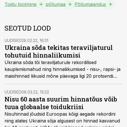
Toidu tootmine
põllumaa
Põllumajandus
SEOTUD LOOD
UUDISED
28.02.22, 16:31
Ukraina sõda tekitas teraviljaturul
tohutuid hinnaliikumisi
Ukraina sõda tõi teraviljaturule rekordilised
kauplemismahud ning hinnaliikumised - nisu-, rapsi- ja
maisihinnad liikusid mõne päevaga ligi 20 protsendi
võrra. Analüütikute sõnul on oodata volatiilsuse
jätkumist.
UUDISED
08.03.22, 13:22
Nisu 60 aasta suurim hinnatõus võib
tuua globaalse toidukriisi
Nisuhinnad jõudsid Euroopas kõigi aegade rekordini
ning alates Ukraina sõja algusest on hinnad kasvanud