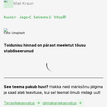
Mait Kraun
Kuula
Jaga
Salvesta
Vihja
Foto:
Unsplash
Toidunisu hinnad on pärast meeletut tõusu
stabiliseerunud
See teema pakub huvi?
Hakka neid märksõnu jälgima
ja saad alati teavituse, kui sel teemal ilmub midagi uut!
Teraviljakasvatus
piimakarjakasvatus