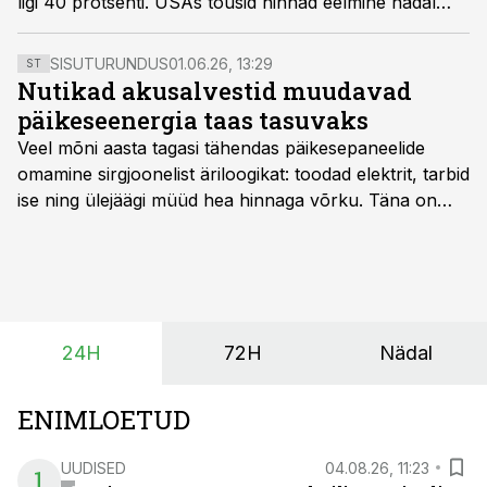
ligi 40 protsenti. USAs tõusid hinnad eelmine nädal
kuue kümnendi kiireimas tempos.
SISUTURUNDUS
01.06.26, 13:29
ST
Nutikad akusalvestid muudavad
päikeseenergia taas tasuvaks
Veel mõni aasta tagasi tähendas päikesepaneelide
omamine sirgjoonelist äriloogikat: toodad elektrit, tarbid
ise ning ülejäägi müüd hea hinnaga võrku. Täna on
olukord energiaturul muutunud. Taastuvenergia
tootmisvõimsusi on lisandunud omajagu ning
päikeselistel tundidel tekib võrku suur ületootmine, mis
surub börsihinna madalaks või isegi negatiivseks.
Seetõttu on akusalvestid muutumas nii ehitus- kui ka
24H
72H
Nädal
põllumajandusettevõtete jaoks üheks olulisemaks
investeeringuks energialahendustes.
ENIMLOETUD
UUDISED
04.08.26, 11:23
1