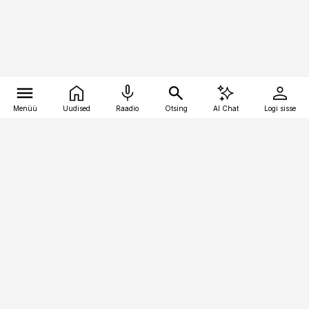
Menüü
Uudised
Raadio
Otsing
AI Chat
Logi sisse
Vana-Lõuna 39/1, 19094 Tallinn
(+372) 667 0111
pollumajandus@pollumajandus.ee
Telli
Reklaam
Firmast
Sisu kasutamisõigused
Ajakirjaniku