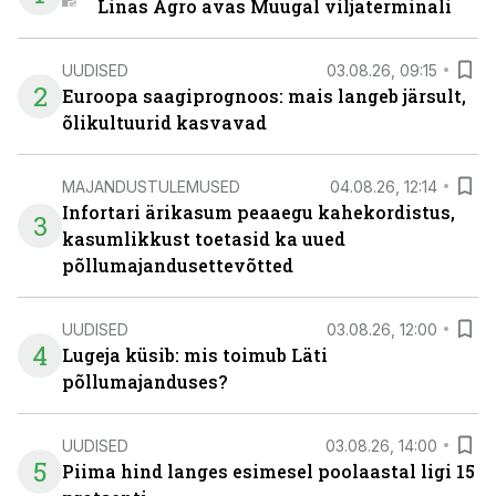
Linas Agro avas Muugal viljaterminali
UUDISED
03.08.26, 09:15
2
Euroopa saagiprognoos: mais langeb järsult,
õlikultuurid kasvavad
MAJANDUSTULEMUSED
04.08.26, 12:14
Infortari ärikasum peaaegu kahekordistus,
3
kasumlikkust toetasid ka uued
põllumajandusettevõtted
UUDISED
03.08.26, 12:00
4
Lugeja küsib: mis toimub Läti
põllumajanduses?
UUDISED
03.08.26, 14:00
5
Piima hind langes esimesel poolaastal ligi 15