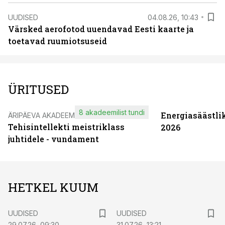
UUDISED
04.08.26, 10:43
Värsked aerofotod uuendavad Eesti kaarte ja
toetavad ruumiotsuseid
ÜRITUSED
8 akadeemilist tundi
Energiasäästli
ÄRIPÄEVA AKADEEMIA
Tehisintellekti meistriklass
2026
juhtidele - vundament
HETKEL KUUM
UUDISED
UUDISED
29.07.26, 09:30
31.07.26, 13:21