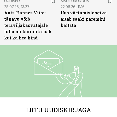
UUDISED
SISUTURUNDUS
28.07.26, 13:27
22.06.26, 11:16
Ants-Hannes Viira:
Uus väetamisloogika
tänavu võib
aitab saaki paremini
teraviljakasvatajale
kaitsta
tulla nii korralik saak
kui ka hea hind
LIITU UUDISKIRJAGA