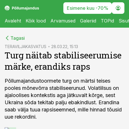
Esimene kuu -70%
Avaleht
Kõik lood
Arvamused
Galeriid
TOPid
Sisu
cebook
Tagasi
Twitter)
TERAVILJAKASVATUS
28.03.22, 15:13
Turg näitab stabiliseerumise
kedIn
märke, erandiks raps
ail
k
Põllumajandustoormete turg on märtsi teises
pooles mõnevõrra stabiliseerunud. Volatiilsus on
ajaloolises kontekstis aga jätkuvalt kõrge, sest
Ukraina sõda tekitab palju ebakindlust. Erandina
saab välja tuua rapsiseemned, mille hinnad tõusid
uue rekordini.