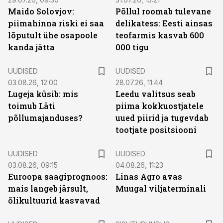
Maido Solovjov:
Põllul roomab tulevane
piimahinna riski ei saa
delikatess: Eesti ainsas
lõputult ühe osapoole
teofarmis kasvab 600
kanda jätta
000 tigu
UUDISED
UUDISED
03.08.26, 12:00
28.07.26, 11:44
Lugeja küsib: mis
Leedu valitsus seab
toimub Läti
piima kokkuostjatele
põllumajanduses?
uued piirid ja tugevdab
tootjate positsiooni
UUDISED
UUDISED
03.08.26, 09:15
04.08.26, 11:23
Euroopa saagiprognoos:
Linas Agro avas
mais langeb järsult,
Muugal viljaterminali
õlikultuurid kasvavad
ST