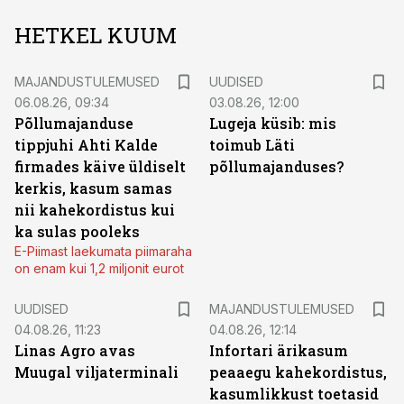
HETKEL KUUM
MAJANDUSTULEMUSED
UUDISED
06.08.26, 09:34
03.08.26, 12:00
Põllumajanduse
Lugeja küsib: mis
tippjuhi Ahti Kalde
toimub Läti
firmades käive üldiselt
põllumajanduses?
kerkis, kasum samas
nii kahekordistus kui
ka sulas pooleks
E-Piimast laekumata piimaraha
on enam kui 1,2 miljonit eurot
UUDISED
MAJANDUSTULEMUSED
04.08.26, 11:23
04.08.26, 12:14
Linas Agro avas
Infortari ärikasum
Muugal viljaterminali
peaaegu kahekordistus,
kasumlikkust toetasid