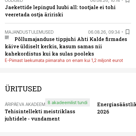
UUDISED
06.08.26, 10:14
Jaekettide lepingud luubi all: tootjale ei tohi
veeretada ostja äririski
MAJANDUSTULEMUSED
06.08.26, 09:34
Põllumajanduse tippjuhi Ahti Kalde firmades
käive üldiselt kerkis, kasum samas nii
kahekordistus kui ka sulas pooleks
E-Piimast laekumata piimaraha on enam kui 1,2 miljonit eurot
ÜRITUSED
8 akadeemilist tundi
Energiasäästli
ÄRIPÄEVA AKADEEMIA
Tehisintellekti meistriklass
2026
juhtidele - vundament