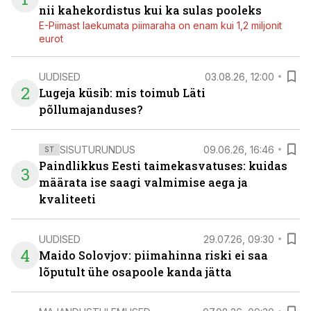
nii kahekordistus kui ka sulas pooleks
E-Piimast laekumata piimaraha on enam kui 1,2 miljonit
eurot
UUDISED
03.08.26, 12:00
2
Lugeja küsib: mis toimub Läti
põllumajanduses?
SISUTURUNDUS
09.06.26, 16:46
ST
Paindlikkus Eesti taimekasvatuses: kuidas
3
määrata ise saagi valmimise aega ja
kvaliteeti
UUDISED
29.07.26, 09:30
4
Maido Solovjov: piimahinna riski ei saa
lõputult ühe osapoole kanda jätta