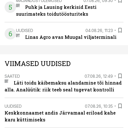
MAJANDUSTULEMUSED
07.08.26, 09:30
5
Puhk ja Lausing kerkisid Eesti
suurimateks toidutöösturiteks
UUDISED
04.08.26, 11:23
6
Linas Agro avas Muugal viljaterminali
VIIMASED UUDISED
SAATED
07.08.26, 12:49
Läti toidu käibemaksu alandamine tõi hinnad
alla. Analüütik: riik teeb seal tugevat kontrolli
UUDISED
07.08.26, 10:35
Keskkonnaamet andis Järvamaal eriload kahe
karu küttimiseks