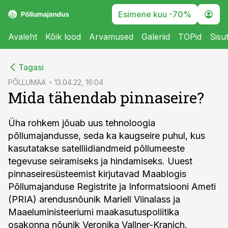
Esimene kuu -70%
Avaleht
Kõik lood
Arvamused
Galeriid
TOPid
Sisu
cebook
Tagasi
Twitter)
PÕLLUMAA
13.04.22, 16:04
Mida tähendab pinnaseire?
kedIn
ail
Üha rohkem jõuab uus tehnoloogia
põllumajandusse, seda ka kaugseire puhul, kus
k
kasutatakse satelliidiandmeid põllumeeste
tegevuse seiramiseks ja hindamiseks. Uuest
pinnaseiresüsteemist kirjutavad Maablogis
Põllumajanduse Registrite ja Informatsiooni Ameti
(PRIA) arendusnõunik Mariell Viinalass ja
Maaeluministeeriumi maakasutuspoliitika
osakonna nõunik Veronika Vallner-Kranich.