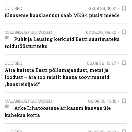
UUDISED
07.08.26, 10:31
Eluaseme kaaslaenust saab MES-i püsiv meede
MAJANDUSTULEMUSED
07.08.26, 09:30
Puhk ja Lausing kerkisid Eesti suurimateks
toidutöösturiteks
UUDISED
06.08.26, 13:27
Aita kaitsta Eesti põllumajandust, metsi ja
loodust – ära too reisilt kaasa soovimatuid
„kaasreisijaid“
MAJANDUSTULEMUSED
06.08.26, 12:15
Arke Lihatööstuse ärikasum kasvas üle
kaheksa korra