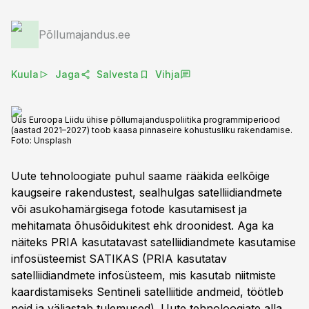
Põllumajandus.ee
Kuula
Jaga
Salvesta
Vihja
Uus Euroopa Liidu ühise põllumajanduspoliitika programmiperiood
(aastad 2021–2027) toob kaasa pinnaseire kohustusliku rakendamise.
Foto:
Unsplash
Uute tehnoloogiate puhul saame rääkida eelkõige
kaugseire rakendustest, sealhulgas satelliidiandmete
või asukohamärgisega fotode kasutamisest ja
mehitamata õhusõidukitest ehk droonidest. Aga ka
näiteks PRIA kasutatavast satelliidiandmete kasutamise
infosüsteemist SATIKAS (PRIA kasutatav
satelliidiandmete infosüsteem, mis kasutab niitmiste
kaardistamiseks Sentineli satelliitide andmeid, töötleb
neid ja väljastab tulemused). Uute tehnoloogiate alla