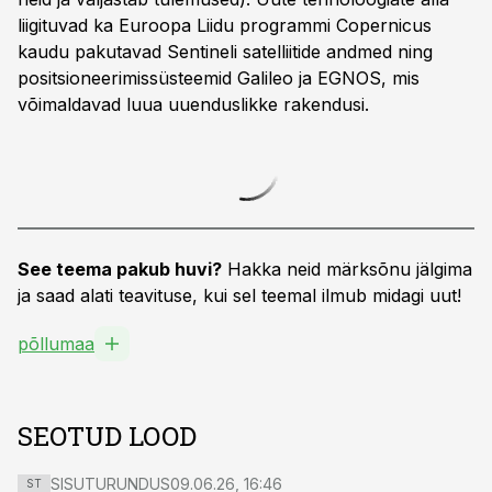
liigituvad ka Euroopa Liidu programmi Copernicus
kaudu pakutavad Sentineli satelliitide andmed ning
positsioneerimissüsteemid Galileo ja EGNOS, mis
võimaldavad luua uuenduslikke rakendusi.
See teema pakub huvi?
Hakka neid märksõnu jälgima
ja saad alati teavituse, kui sel teemal ilmub midagi uut!
põllumaa
SEOTUD LOOD
SISUTURUNDUS
09.06.26, 16:46
ST