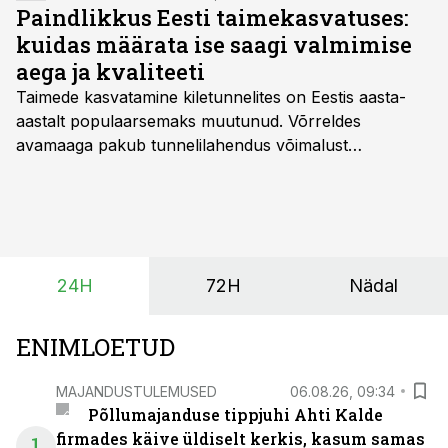
Paindlikkus Eesti taimekasvatuses:
kuidas määrata ise saagi valmimise
aega ja kvaliteeti
Taimede kasvatamine kiletunnelites on Eestis aasta-
aastalt populaarsemaks muutunud. Võrreldes
avamaaga pakub tunnelilahendus võimalust
saagikoristuse algust kuni kahe nädala võrra
varasemaks tuua või hoopis hilisemaks lükata. Hästi
planeerides on tänu sellele võimalik saada ka saagi
eest turul kõrgemat hinda.
24H
72H
Nädal
ENIMLOETUD
MAJANDUSTULEMUSED
06.08.26, 09:34
Põllumajanduse tippjuhi Ahti Kalde
firmades käive üldiselt kerkis, kasum samas
1