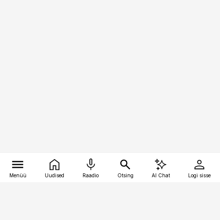
Menüü
Uudised
Raadio
Otsing
AI Chat
Logi sisse
Vana-Lõuna 39/1, 19094 Tallinn