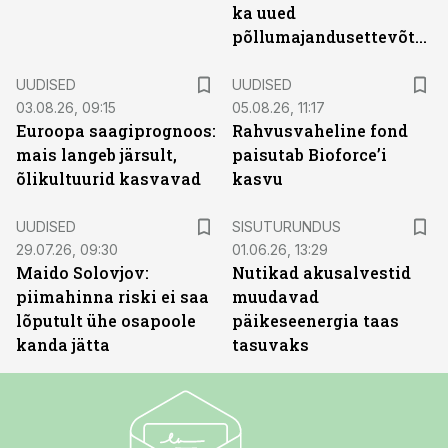
ka uued
põllumajandusettevõtted
UUDISED
UUDISED
03.08.26, 09:15
05.08.26, 11:17
Euroopa saagiprognoos:
Rahvusvaheline fond
mais langeb järsult,
paisutab Bioforce’i
õlikultuurid kasvavad
kasvu
ST
UUDISED
SISUTURUNDUS
29.07.26, 09:30
01.06.26, 13:29
Maido Solovjov:
Nutikad akusalvestid
piimahinna riski ei saa
muudavad
lõputult ühe osapoole
päikeseenergia taas
kanda jätta
tasuvaks