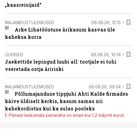
„kaasreisijaid“
MAJANDUSTULEMUSED
06.08.26, 12:15
Arke Lihatööstuse ärikasum kasvas üle
kaheksa korra
UUDISED
06.08.26, 10:14
Jaekettide lepingud luubi all: tootjale ei tohi
veeretada ostja äririski
MAJANDUSTULEMUSED
06.08.26, 09:34
Põllumajanduse tippjuhi Ahti Kalde firmades
käive üldiselt kerkis, kasum samas nii
kahekordistus kui ka sulas pooleks
E-Piimast laekumata piimaraha on enam kui 1,2 miljonit eurot