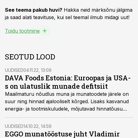
See teema pakub huvi?
Hakka neid märksõnu jälgima
ja saad alati teavituse, kui sel teemal ilmub midagi uut!
Toidu tootmine
SEOTUD LOOD
UUDISED
04.11.22, 13:09
DAVA Foods Estonia: Euroopas ja USA-
s on ulatuslik munade defitsiit
Maailmaturu nõudlus muna ja munatoodete järele on
suur ning hinnad ajalooliselt kõrged. Lisaks kasvanud
energia- ja tootmiskuludele, mõjutavad hinnatõusu
massilised linnugripipuhangud Euroopa Liidus ja USA-s
ning munatoodangu vähenemine Ukrainas, mis on
UUDISED
14.10.22, 14:59
seni olnud üks maailma suurimaid munade eksportijaid.
EGGO munatööstuse juht Vladimir