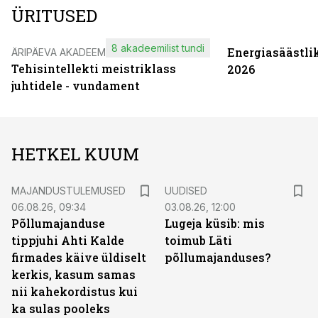
ÜRITUSED
8 akadeemilist tundi
Energiasäästli
ÄRIPÄEVA AKADEEMIA
Tehisintellekti meistriklass
2026
juhtidele - vundament
HETKEL KUUM
MAJANDUSTULEMUSED
UUDISED
06.08.26, 09:34
03.08.26, 12:00
Põllumajanduse
Lugeja küsib: mis
tippjuhi Ahti Kalde
toimub Läti
firmades käive üldiselt
põllumajanduses?
kerkis, kasum samas
nii kahekordistus kui
ka sulas pooleks