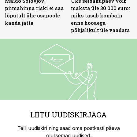
Maido Solovjov:
Üks seisakupäev võib
piimahinna riski ei saa
maksta üle 30 000 euro:
lõputult ühe osapoole
miks tasub kombain
kanda jätta
enne hooaega
põhjalikult üle vaadata
LIITU UUDISKIRJAGA
Telli uudiskiri ning saad oma postkasti päeva
olulisemad uudised.