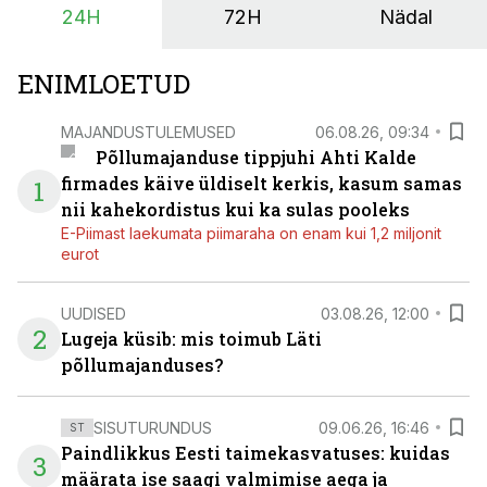
24H
72H
Nädal
on suurim ning iga töötund on oluline.
ENIMLOETUD
MAJANDUSTULEMUSED
06.08.26, 09:34
Põllumajanduse tippjuhi Ahti Kalde
firmades käive üldiselt kerkis, kasum samas
1
nii kahekordistus kui ka sulas pooleks
E-Piimast laekumata piimaraha on enam kui 1,2 miljonit
eurot
UUDISED
03.08.26, 12:00
2
Lugeja küsib: mis toimub Läti
põllumajanduses?
SISUTURUNDUS
09.06.26, 16:46
ST
Paindlikkus Eesti taimekasvatuses: kuidas
3
määrata ise saagi valmimise aega ja