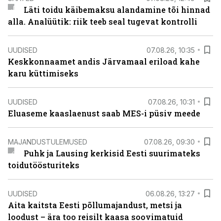
Läti toidu käibemaksu alandamine tõi hinnad
alla. Analüütik: riik teeb seal tugevat kontrolli
UUDISED
07.08.26, 10:35
Keskkonnaamet andis Järvamaal eriload kahe
karu küttimiseks
UUDISED
07.08.26, 10:31
Eluaseme kaaslaenust saab MES-i püsiv meede
MAJANDUSTULEMUSED
07.08.26, 09:30
Puhk ja Lausing kerkisid Eesti suurimateks
toidutöösturiteks
UUDISED
06.08.26, 13:27
Aita kaitsta Eesti põllumajandust, metsi ja
loodust – ära too reisilt kaasa soovimatuid