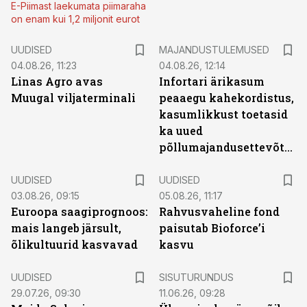
E-Piimast laekumata piimaraha
on enam kui 1,2 miljonit eurot
UUDISED
MAJANDUSTULEMUSED
04.08.26, 11:23
04.08.26, 12:14
Linas Agro avas
Infortari ärikasum
Muugal viljaterminali
peaaegu kahekordistus,
kasumlikkust toetasid
ka uued
põllumajandusettevõtted
UUDISED
UUDISED
03.08.26, 09:15
05.08.26, 11:17
Euroopa saagiprognoos:
Rahvusvaheline fond
mais langeb järsult,
paisutab Bioforce’i
õlikultuurid kasvavad
kasvu
ST
UUDISED
SISUTURUNDUS
29.07.26, 09:30
11.06.26, 09:28