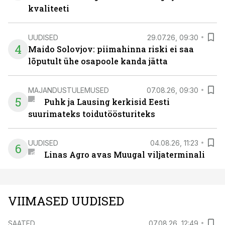
kvaliteeti
UUDISED
29.07.26, 09:30
4
Maido Solovjov: piimahinna riski ei saa
lõputult ühe osapoole kanda jätta
MAJANDUSTULEMUSED
07.08.26, 09:30
5
Puhk ja Lausing kerkisid Eesti
suurimateks toidutöösturiteks
UUDISED
04.08.26, 11:23
6
Linas Agro avas Muugal viljaterminali
VIIMASED UUDISED
SAATED
07.08.26, 12:49