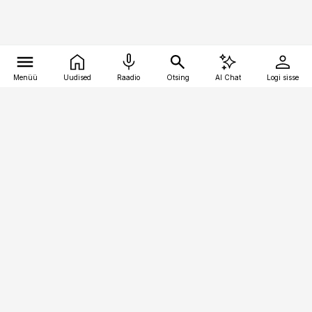
Menüü
Uudised
Raadio
Otsing
AI Chat
Logi sisse
Vana-Lõuna 39/1, 19094 Tallinn
(+372) 667 0111
pollumajandus@pollumajandus.ee
Telli
Reklaam
Firmast
Sisu kasutamisõigused
Ajakirjaniku
eetikakoodeks
Üldtingimused
Privaatsustingimused