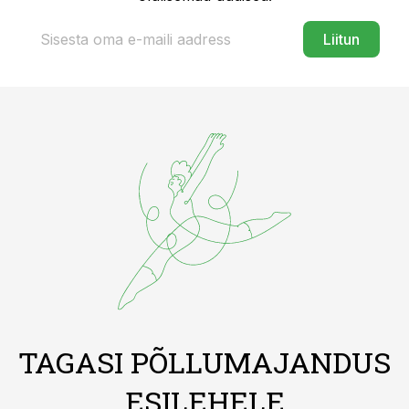
Liitun
TAGASI PÕLLUMAJANDUS
ESILEHELE