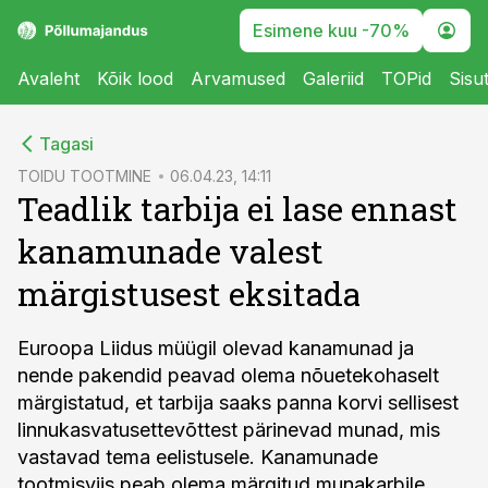
Esimene kuu -70%
Avaleht
Kõik lood
Arvamused
Galeriid
TOPid
Sisu
cebook
Tagasi
Twitter)
TOIDU TOOTMINE
06.04.23, 14:11
Teadlik tarbija ei lase ennast
kedIn
kanamunade valest
ail
märgistusest eksitada
k
Euroopa Liidus müügil olevad kanamunad ja
nende pakendid peavad olema nõuetekohaselt
märgistatud, et tarbija saaks panna korvi sellisest
linnukasvatusettevõttest pärinevad munad, mis
vastavad tema eelistusele. Kanamunade
tootmisviis peab olema märgitud munakarbile.