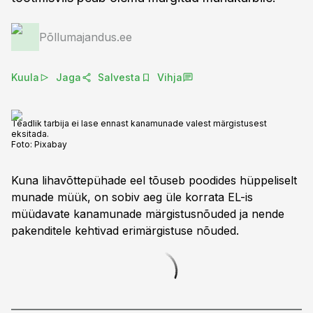
Põllumajandus.ee
Kuula
Jaga
Salvesta
Vihja
Teadlik tarbija ei lase ennast kanamunade valest märgistusest
eksitada.
Foto:
Pixabay
Kuna lihavõttepühade eel tõuseb poodides hüppeliselt
munade müük, on sobiv aeg üle korrata EL-is
müüdavate kanamunade märgistusnõuded ja nende
pakenditele kehtivad erimärgistuse nõuded.