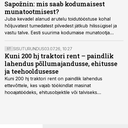
USA-s on muna hind Euroopaga võrreldes kaks korda
Sapožnin: mis saab kodumaisest
kallim, selgub Eesti suurima munatootja Dava Foods
munatootmisest?
Estonia rahvusvahelise turu ülevaatest.
Juba kevadel alanud arutelu toidutööstuse kohal
hõljuvatest tumedatest pilvedest jätkub hilissügisel ja
vastu talve. Eesti suurima kodumaise munatootja
DAVA Foods Estonia ASi juht Vladimir Sapožnin
kirjutab, milline on olukord munasektoris.
SISUTURUNDUS
03.07.26, 10:27
ST
Kuni 200 hj traktori rent – paindlik
lahendus põllumajandusse, ehitusse
ja teehooldusesse
Kuni 200 hj traktori rent
on paindlik lahendus
ettevõttele, kes vajab töökindlat masinat
hooajatöödeks, ehitusobjektile või talviseks
lumetõrjeks. Renditraktor kuni 200 hj aitab katta
hooajalisi töötippe, ootamatuid lisatöid või asendada
ajutiselt rivist välja langenud tehnikat, ja seda ilma suuri
investeeringuid tegemata. Baltic Agro masinarent tagab
vajaliku traktori ja lisavarustuse just siis, kui töömaht