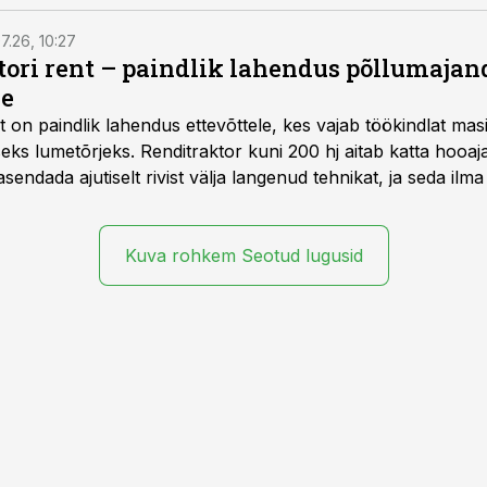
7.26, 10:27
ktori rent – paindlik lahendus põllumajan
se
t
on paindlik lahendus ettevõttele, kes vajab töökindlat ma
iseks lumetõrjeks. Renditraktor kuni 200 hj aitab katta hooajal
asendada ajutiselt rivist välja langenud tehnikat, ja seda ilm
asinarent tagab vajaliku traktori ja lisavarustuse just siis,
line.
Kuva rohkem Seotud lugusid