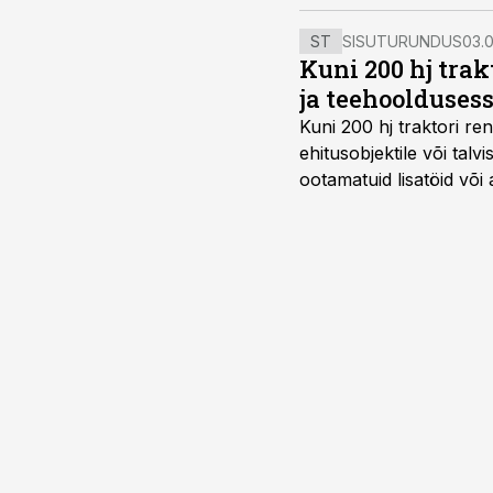
ST
SISUTURUNDUS
03.0
Kuni 200 hj tra
ja teehoolduses
Kuni 200 hj traktori ren
ehitusobjektile või talv
ootamatuid lisatöid või 
tegemata. Baltic Agro m
ning iga töötund on olu