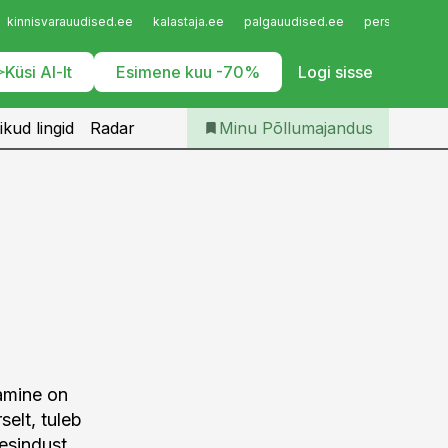
Iseteenindus
kinnisvarauudised.ee
kalastaja.ee
palgauudised.ee
personaliuudi
Telli Põllumajandus
Küsi AI-lt
Esimene kuu -70%
Logi sisse
ikud lingid
Radar
Minu Põllumajandus
tamine on
selt, tuleb
esindust.