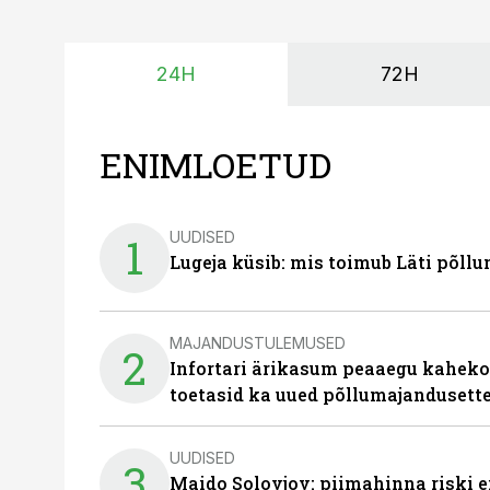
24H
72H
ENIMLOETUD
UUDISED
1
Lugeja küsib: mis toimub Läti põll
MAJANDUSTULEMUSED
2
Infortari ärikasum peaaegu kaheko
toetasid ka uued põllumajandusett
UUDISED
3
Maido Solovjov: piimahinna riski ei