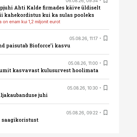
06.08.26, 09:34
pjuhi Ahti Kalde firmades käive üldiselt
i kahekordistus kui ka sulas pooleks
 on enam kui 1,2 miljonit eurot
05.08.26, 11:17
d paisutab Bioforce’i kasvu
05.08.26, 11:00
umit kasvavast kulusurvest hoolimata
05.08.26, 10:30
ljakaubanduse juhi
05.08.26, 09:22
 saagikoristust