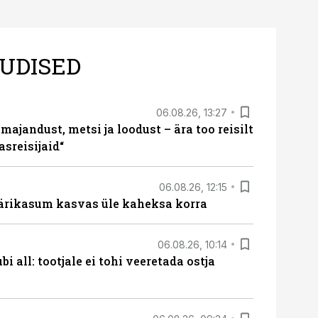
UDISED
06.08.26, 13:27
majandust, metsi ja loodust – ära too reisilt
sreisijaid“
06.08.26, 12:15
ärikasum kasvas üle kaheksa korra
06.08.26, 10:14
i all: tootjale ei tohi veeretada ostja