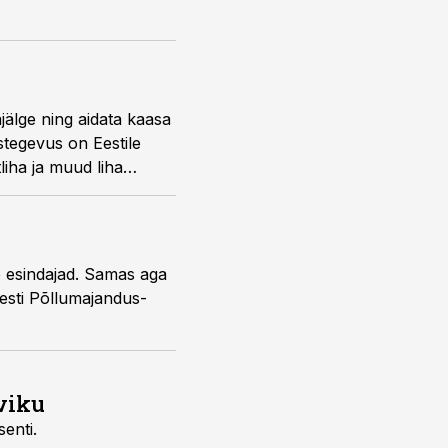
älge ning aidata kaasa
stegevus on Eestile
iha ja muud liha
e esindajad. Samas aga
 Eesti Põllumajandus-
viku
senti.