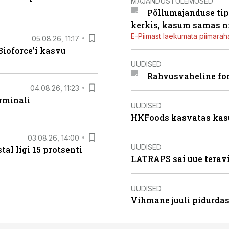
MAJANDUSTULEMUSED
Põllumajanduse tip
kerkis, kasum samas ni
E-Piimast laekumata piimaraha
05.08.26, 11:17
ioforce’i kasvu
UUDISED
Rahvusvaheline fon
04.08.26, 11:23
rminali
UUDISED
HKFoods kasvatas kas
03.08.26, 14:00
UUDISED
al ligi 15 protsenti
LATRAPS sai uue teravi
UUDISED
Vihmane juuli pidurdas