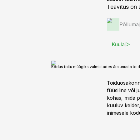
Teavitus on 
Põlluma
Kuula
Kodus toitu müügiks valmistades ära unusta toid
Toiduosakonna
füüsiline või 
kohas, mida põ
kuuluv kelder
inimesele kod