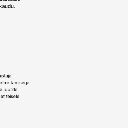
 kaudu.
staja
 valmistamisega
le juurde
t teisele