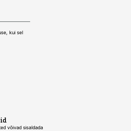
se, kui sel
eid
ted võivad sisaldada