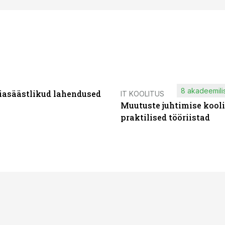
8 akadeemilis
iasäästlikud lahendused
IT KOOLITUS
Muutuste juhtimise kooli
praktilised tööriistad