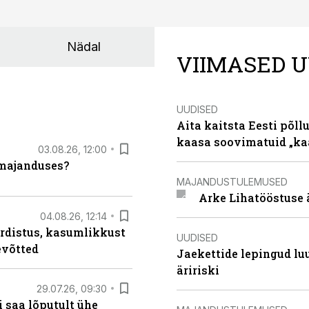
Nädal
VIIMASED U
UUDISED
Aita kaitsta Eesti põllu
kaasa soovimatuid „kaa
03.08.26, 12:00
umajanduses?
MAJANDUSTULEMUSED
Arke Lihatööstuse 
04.08.26, 12:14
rdistus, kasumlikkust
UUDISED
evõtted
Jaekettide lepingud luub
äririski
29.07.26, 09:30
 saa lõputult ühe