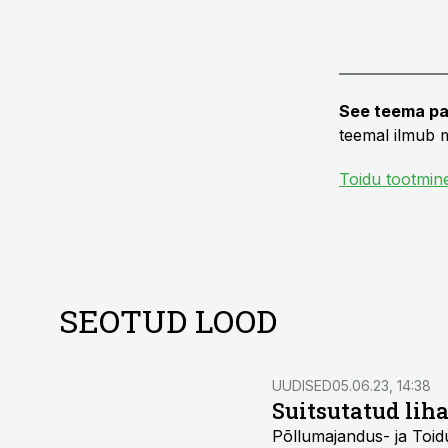
See teema pa
teemal ilmub m
Toidu tootmin
SEOTUD LOOD
UUDISED
05.06.23, 14:38
Suitsutatud lih
Põllumajandus- ja Toidu