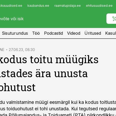
tikauudised.ee
kaubandus.ee
raamatupidaja.ee
ehitusuudised.ee
Infopank
Radar
Sisuturundus
Töö
Podcastid
Videod
Üritused
Kasul
NE
27.06.23, 08:30
kodus toitu müügiks
stades ära unusta
ohutust
idu valmistamine müügi eesmärgil kui ka kodus toitlus
s toiduohutust ei tohi unustada. Kui tegutsed regulaar
itada Põllumajandus- ja Toiduameti (PTA) piirkondlikku 