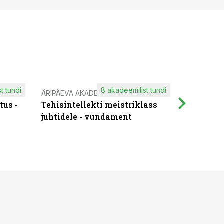
t tundi
8 akadeemilist tundi
ÄRIPÄEVA AKADEEMIA
IT KOOLIT
tus -
Tehisintellekti meistriklass
Muutuste
juhtidele - vundament
praktilis