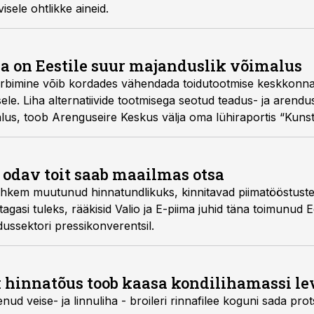
visele ohtlikke aineid.
ha on Eestile suur majanduslik võimalus
tarbimine võib kordades vähendada toidutootmise keskkonnaj
le. Liha alternatiivide tootmisega seotud teadus- ja arendu
lus, toob Arenguseire Keskus välja oma lühiraportis “Kunstl
ja väljavaated”.
 odav toit saab maailmas otsa
rohkem muutunud hinnatundlikuks, kinnitavad piimatööstust
 tagasi tuleks, rääkisid Valio ja E-piima juhid täna toimunud
ssektori pressikonverentsil.
 hinnatõus toob kaasa kondilihamassi le
ud veise- ja linnuliha - broileri rinnafilee koguni sada prot