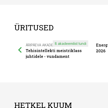
ÜRITUSED
8 akadeemilist tundi
Energ
ÄRIPÄEVA AKADEEMIA
Tehisintellekti meistriklass
2026
juhtidele - vundament
HETKEL KUUM