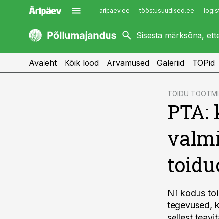
aripaev.ee
tööstusuudised.ee
logis
kaubandus.ee
imelineajalugu.ee
kinnisvarauudised.ee
imelineteadus.ee
Avaleht
Kõik lood
Arvamused
Galeriid
TOPid
cebook
TOIDU TOOTMI
PTA: 
Twitter)
kedIn
valmi
ail
toidu
k
Nii kodus to
tegevused, ku
sellest teav