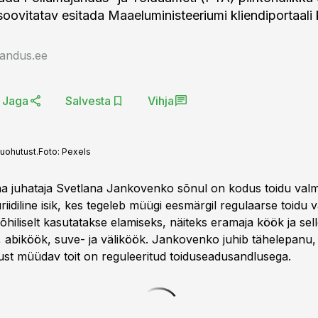
soovitatav esitada Maaeluministeeriumi kliendiportaali
jandus.ee
Jaga
Salvesta
Vihja
uohutust.
Foto:
Pexels
 juhataja Svetlana Jankovenko sõnul on kodus toidu valmi
juriidiline isik, kes tegeleb müügi eesmärgil regulaarse toidu
hiliselt kasutatakse elamiseks, näiteks eramaja köök ja sel
, abiköök, suve- ja väliköök. Jankovenko juhib tähelepanu, e
ust müüdav toit on reguleeritud toiduseadusandlusega.