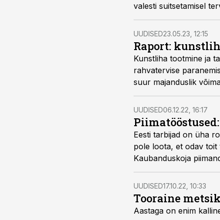
valesti suitsetamisel ter
UUDISED
23.05.23, 12:15
Raport: kunstli
Kunstliha tootmine ja 
rahvatervise paranemise
suur majanduslik võima
alternatiivid: hetkeseis 
UUDISED
06.12.22, 16:17
Piimatööstused:
Eesti tarbijad on üha 
pole loota, et odav toit
Kaubanduskoja piimandu
UUDISED
17.10.22, 10:33
Tooraine metsik
Aastaga on enim kallinen