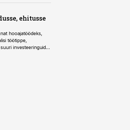
dusse, ehitusse
sinat hooajatöödeks,
isi töötippe,
a suuri investeeringuid
 kui töömaht on suurim