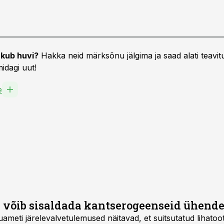
kub huvi?
Hakka neid märksõnu jälgima ja saad alati teavitu
idagi uut!
e
a võib sisaldada kantserogeenseid ühend
ameti järelevalvetulemused näitavad, et suitsutatud lihatoo