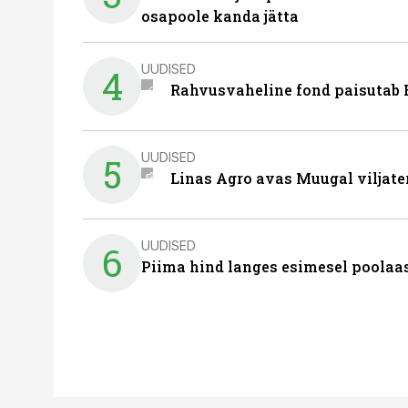
osapoole kanda jätta
UUDISED
4
Rahvusvaheline fond paisutab B
UUDISED
5
Linas Agro avas Muugal viljate
UUDISED
6
Piima hind langes esimesel poolaast