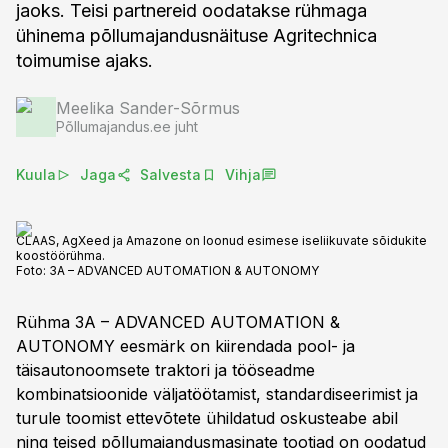
jaoks. Teisi partnereid oodatakse rühmaga
ühinema põllumajandusnäituse Agritechnica
toimumise ajaks.
Meelika Sander-Sõrmus
Põllumajandus.ee juht
Kuula
Jaga
Salvesta
Vihja
CLAAS, AgXeed ja Amazone on loonud esimese iseliikuvate sõidukite
koostöörühma.
Foto:
3A – ADVANCED AUTOMATION & AUTONOMY
Rühma 3A – ADVANCED AUTOMATION &
AUTONOMY eesmärk on kiirendada pool- ja
täisautonoomsete traktori ja tööseadme
kombinatsioonide väljatöötamist, standardiseerimist ja
turule toomist ettevõtete ühildatud oskusteabe abil
ning teised põllumajandusmasinate tootjad on oodatud