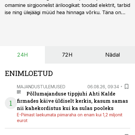
omamine sirgjoonelist äriloogikat: toodad elektrit, tarbid
ise ning ülejäägi müüd hea hinnaga võrku. Täna on
olukord energiaturul muutunud. Taastuvenergia
tootmisvõimsusi on lisandunud omajagu ning
päikeselistel tundidel tekib võrku suur ületootmine, mis
surub börsihinna madalaks või isegi negatiivseks.
Seetõttu on akusalvestid muutumas nii ehitus- kui ka
24H
72H
Nädal
põllumajandusettevõtete jaoks üheks olulisemaks
investeeringuks energialahendustes.
ENIMLOETUD
MAJANDUSTULEMUSED
06.08.26, 09:34
Põllumajanduse tippjuhi Ahti Kalde
firmades käive üldiselt kerkis, kasum samas
1
nii kahekordistus kui ka sulas pooleks
E-Piimast laekumata piimaraha on enam kui 1,2 miljonit
eurot