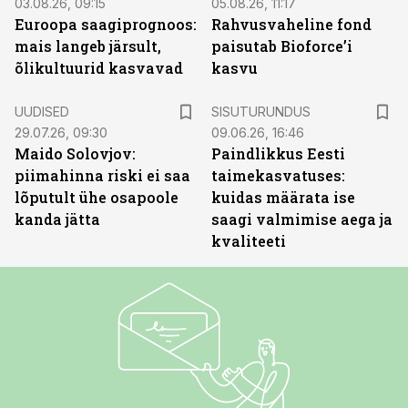
03.08.26, 09:15
05.08.26, 11:17
Euroopa saagiprognoos:
Rahvusvaheline fond
mais langeb järsult,
paisutab Bioforce’i
õlikultuurid kasvavad
kasvu
ST
UUDISED
SISUTURUNDUS
29.07.26, 09:30
09.06.26, 16:46
Maido Solovjov:
Paindlikkus Eesti
piimahinna riski ei saa
taimekasvatuses:
lõputult ühe osapoole
kuidas määrata ise
kanda jätta
saagi valmimise aega ja
kvaliteeti