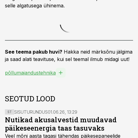
selle algatusega ühinema.
See teema pakub huvi?
Hakka neid märksõnu jälgima
ja saad alati teavituse, kui sel teemal ilmub midagi uut!
põllumajandustehnika
SEOTUD LOOD
SISUTURUNDUS
01.06.26, 13:29
ST
Nutikad akusalvestid muudavad
päikeseenergia taas tasuvaks
Veel mõni aasta tagasi tähendas päikesepaneelide