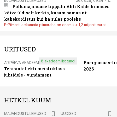
MAJANDUSTULEMUSED
06.08.26, 09:34
Põllumajanduse tippjuhi Ahti Kalde firmades
käive üldiselt kerkis, kasum samas nii
kahekordistus kui ka sulas pooleks
E-Piimast laekumata piimaraha on enam kui 1,2 miljonit eurot
ÜRITUSED
8 akadeemilist tundi
Energiasäästli
ÄRIPÄEVA AKADEEMIA
Tehisintellekti meistriklass
2026
juhtidele - vundament
HETKEL KUUM
MAJANDUSTULEMUSED
UUDISED