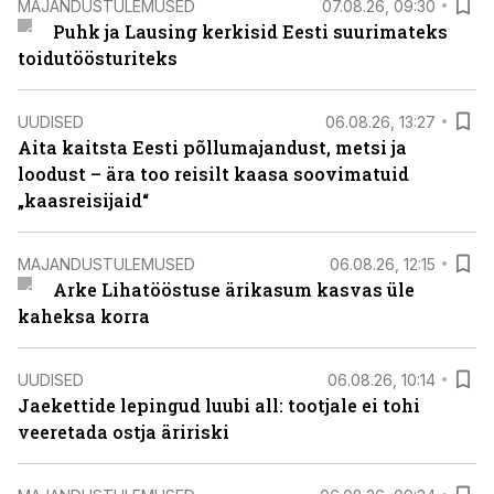
MAJANDUSTULEMUSED
07.08.26, 09:30
Puhk ja Lausing kerkisid Eesti suurimateks
toidutöösturiteks
UUDISED
06.08.26, 13:27
Aita kaitsta Eesti põllumajandust, metsi ja
loodust – ära too reisilt kaasa soovimatuid
„kaasreisijaid“
MAJANDUSTULEMUSED
06.08.26, 12:15
Arke Lihatööstuse ärikasum kasvas üle
kaheksa korra
UUDISED
06.08.26, 10:14
Jaekettide lepingud luubi all: tootjale ei tohi
veeretada ostja äririski