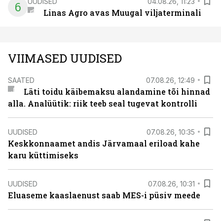
UUDISED
04.08.26, 11:23
6
Linas Agro avas Muugal viljaterminali
VIIMASED UUDISED
SAATED
07.08.26, 12:49
Läti toidu käibemaksu alandamine tõi hinnad
alla. Analüütik: riik teeb seal tugevat kontrolli
UUDISED
07.08.26, 10:35
Keskkonnaamet andis Järvamaal eriload kahe
karu küttimiseks
UUDISED
07.08.26, 10:31
Eluaseme kaaslaenust saab MES-i püsiv meede