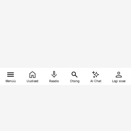
Menüü
Uudised
Raadio
Otsing
AI Chat
Logi sisse
Vana-Lõuna 39/1, 19094 Tallinn
(+372) 667 0111
pollumajandus@pollumajandus.ee