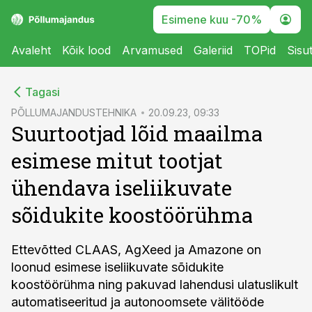
Esimene kuu -70%
Avaleht
Kõik lood
Arvamused
Galeriid
TOPid
Sisu
cebook
Tagasi
Twitter)
PÕLLUMAJANDUSTEHNIKA
20.09.23, 09:33
Suurtootjad lõid maailma
kedIn
esimese mitut tootjat
ail
ühendava iseliikuvate
k
sõidukite koostöörühma
Ettevõtted CLAAS, AgXeed ja Amazone on
loonud esimese iseliikuvate sõidukite
koostöörühma ning pakuvad lahendusi ulatuslikult
automatiseeritud ja autonoomsete välitööde