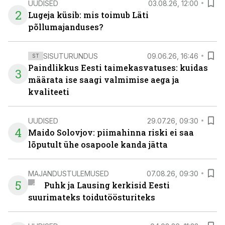
UUDISED
03.08.26, 12:00
2
Lugeja küsib: mis toimub Läti
põllumajanduses?
SISUTURUNDUS
09.06.26, 16:46
ST
Paindlikkus Eesti taimekasvatuses: kuidas
3
määrata ise saagi valmimise aega ja
kvaliteeti
UUDISED
29.07.26, 09:30
4
Maido Solovjov: piimahinna riski ei saa
lõputult ühe osapoole kanda jätta
MAJANDUSTULEMUSED
07.08.26, 09:30
5
Puhk ja Lausing kerkisid Eesti
suurimateks toidutöösturiteks