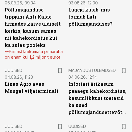
06.08.26, 09:34
03.08.26, 12:00
Põllumajanduse
Lugeja küsib: mis
tippjuhi Ahti Kalde
toimub Läti
firmades käive üldiselt
põllumajanduses?
kerkis, kasum samas
nii kahekordistus kui
ka sulas pooleks
E-Piimast laekumata piimaraha
on enam kui 1,2 miljonit eurot
UUDISED
MAJANDUSTULEMUSED
04.08.26, 11:23
04.08.26, 12:14
Linas Agro avas
Infortari ärikasum
Muugal viljaterminali
peaaegu kahekordistus,
kasumlikkust toetasid
ka uued
põllumajandusettevõtted
UUDISED
UUDISED