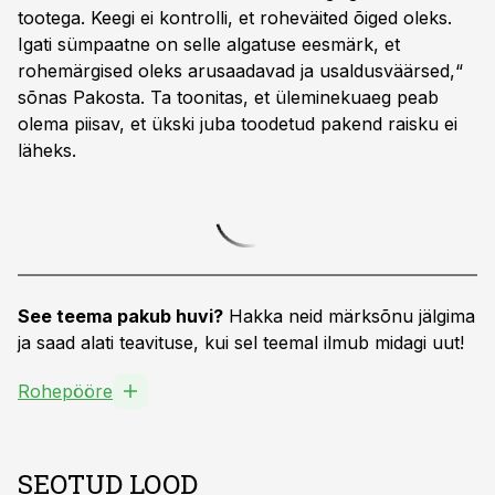
tootega. Keegi ei kontrolli, et roheväited õiged oleks.
Igati sümpaatne on selle algatuse eesmärk, et
rohemärgised oleks arusaadavad ja usaldusväärsed,“
sõnas Pakosta. Ta toonitas, et üleminekuaeg peab
olema piisav, et ükski juba toodetud pakend raisku ei
läheks.
See teema pakub huvi?
Hakka neid märksõnu jälgima
ja saad alati teavituse, kui sel teemal ilmub midagi uut!
Rohepööre
SEOTUD LOOD