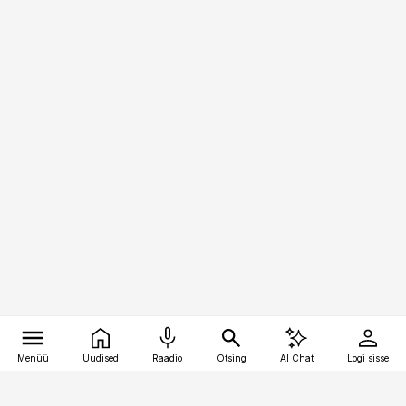
Menüü
Uudised
Raadio
Otsing
AI Chat
Logi sisse