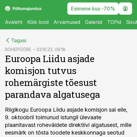
Esimene kuu -70%
Avaleht
Kõik lood
Arvamused
Galeriid
TOPid
Sisu
cebook
Tagasi
Twitter)
ROHEPÖÖRE
03.10.23, 09:18
Euroopa Liidu asjade
kedIn
komisjon tutvus
ail
rohemärgiste tõesust
k
parandava algatusega
Riigikogu Euroopa Liidu asjade komisjon sai eile,
9. oktoobril toimunud istungil ülevaate
plaanitavast roheväidete direktiivi algatusest, mille
eesmärk on tõsta toodete keskkonnaga seotud