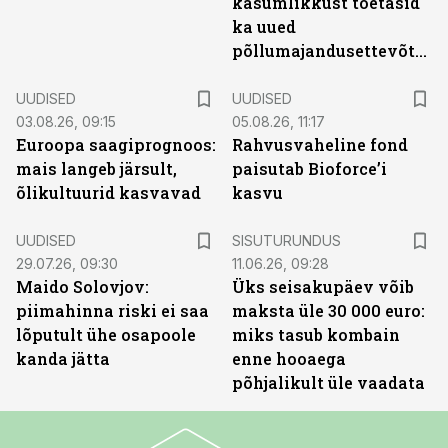
kasumlikkust toetasid
ka uued
põllumajandusettevõtted
UUDISED
UUDISED
03.08.26, 09:15
05.08.26, 11:17
Euroopa saagiprognoos:
Rahvusvaheline fond
mais langeb järsult,
paisutab Bioforce’i
õlikultuurid kasvavad
kasvu
ST
UUDISED
SISUTURUNDUS
29.07.26, 09:30
11.06.26, 09:28
Maido Solovjov:
Üks seisakupäev võib
piimahinna riski ei saa
maksta üle 30 000 euro:
lõputult ühe osapoole
miks tasub kombain
kanda jätta
enne hooaega
põhjalikult üle vaadata