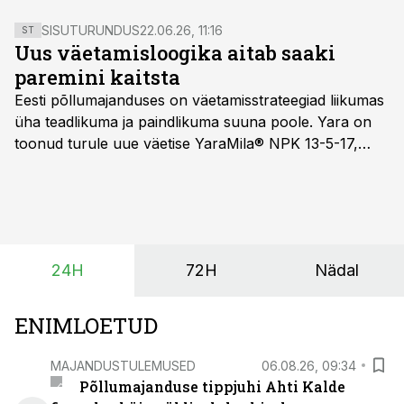
SISUTURUNDUS
22.06.26, 11:16
ST
Uus väetamisloogika aitab saaki
paremini kaitsta
Eesti põllumajanduses on väetamisstrateegiad liikumas
üha teadlikuma ja paindlikuma suuna poole. Yara on
toonud turule uue väetise YaraMila® NPK 13-5-17,
mille eesmärk on mitte ainult parandada saagikust,
vaid ka muuta põllumeeste mõtteviisi väetamise
ajastuse ja koguste osas.
24H
72H
Nädal
ENIMLOETUD
MAJANDUSTULEMUSED
06.08.26, 09:34
Põllumajanduse tippjuhi Ahti Kalde