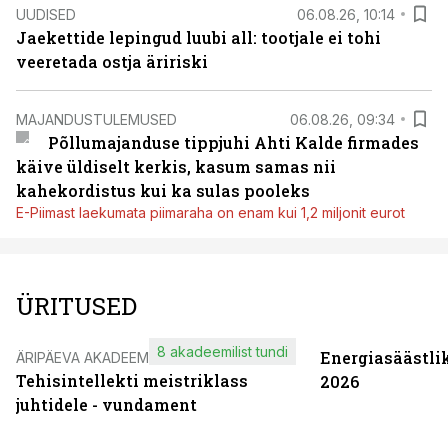
UUDISED
06.08.26, 10:14
Jaekettide lepingud luubi all: tootjale ei tohi
veeretada ostja äririski
MAJANDUSTULEMUSED
06.08.26, 09:34
Põllumajanduse tippjuhi Ahti Kalde firmades
käive üldiselt kerkis, kasum samas nii
kahekordistus kui ka sulas pooleks
E-Piimast laekumata piimaraha on enam kui 1,2 miljonit eurot
ÜRITUSED
8 akadeemilist tundi
Energiasäästli
ÄRIPÄEVA AKADEEMIA
Tehisintellekti meistriklass
2026
juhtidele - vundament