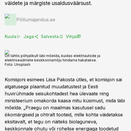
väidete ja märgiste usaldusväärsust.
Põllumajandus.ee
Kuula
Jaga
Salvesta
Vihja
On tähtis põhjalikult läbi mõelda, kuidas elektriautode ja
elektriseadmete keskkonnamõju hindama hakatakse.
Foto:
Unsplash
Komisjoni esimees Liisa Pakosta ütles, et komisjon sai
algatusega plaanitud muudatustest ja Eesti
huvirühmade seisukohtadest hea ülevaate ning
ministeerium omakorda kaasa mitu küsimust, mida läbi
mõelda. „Praegu on maailmas kasutusel sadu
ökomärgiseid ja ohtralt tooteid, mille kohta väidetakse
eksitavalt, et tegu on näiteks biolaguneva,
keskkonnale ohutu või rohelise energiaga toodetud