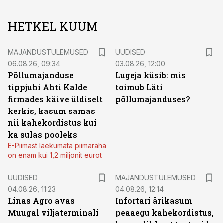
HETKEL KUUM
MAJANDUSTULEMUSED
UUDISED
06.08.26, 09:34
03.08.26, 12:00
Põllumajanduse
Lugeja küsib: mis
tippjuhi Ahti Kalde
toimub Läti
firmades käive üldiselt
põllumajanduses?
kerkis, kasum samas
nii kahekordistus kui
ka sulas pooleks
E-Piimast laekumata piimaraha
on enam kui 1,2 miljonit eurot
UUDISED
MAJANDUSTULEMUSED
04.08.26, 11:23
04.08.26, 12:14
Linas Agro avas
Infortari ärikasum
Muugal viljaterminali
peaaegu kahekordistus,