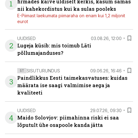
firmades käive üldiselt kerkis, kasum samas
1
nii kahekordistus kui ka sulas pooleks
E-Piimast laekumata piimaraha on enam kui 1,2 miljonit
eurot
UUDISED
03.08.26, 12:00
2
Lugeja küsib: mis toimub Läti
põllumajanduses?
SISUTURUNDUS
09.06.26, 16:46
ST
Paindlikkus Eesti taimekasvatuses: kuidas
3
määrata ise saagi valmimise aega ja
kvaliteeti
UUDISED
29.07.26, 09:30
4
Maido Solovjov: piimahinna riski ei saa
lõputult ühe osapoole kanda jätta