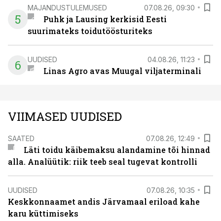
MAJANDUSTULEMUSED
07.08.26, 09:30
5
Puhk ja Lausing kerkisid Eesti
suurimateks toidutöösturiteks
UUDISED
04.08.26, 11:23
6
Linas Agro avas Muugal viljaterminali
VIIMASED UUDISED
SAATED
07.08.26, 12:49
Läti toidu käibemaksu alandamine tõi hinnad
alla. Analüütik: riik teeb seal tugevat kontrolli
UUDISED
07.08.26, 10:35
Keskkonnaamet andis Järvamaal eriload kahe
karu küttimiseks