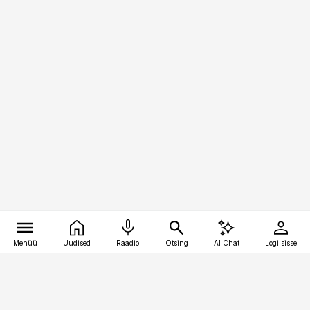
Menüü
Uudised
Raadio
Otsing
AI Chat
Logi sisse
Vana-Lõuna 39/1, 19094 Tallinn