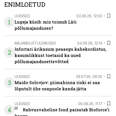
ENIMLOETUD
UUDISED
03.08.26, 12:00
1
Lugeja küsib: mis toimub Läti
põllumajanduses?
MAJANDUSTULEMUSED
04.08.26, 12:14
Infortari ärikasum peaaegu kahekordistus,
2
kasumlikkust toetasid ka uued
põllumajandusettevõtted
UUDISED
29.07.26, 09:30
3
Maido Solovjov: piimahinna riski ei saa
lõputult ühe osapoole kanda jätta
UUDISED
05.08.26, 11:17
4
Rahvusvaheline fond paisutab Bioforce’i
kasvu