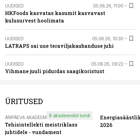
UUDISED
05.08.26, 11:00
HKFoods kasvatas kasumit kasvavast
kulusurvest hoolimata
UUDISED
05.08.26, 10:30
LATRAPS sai uue teraviljakaubanduse juhi
UUDISED
05.08.26, 09:22
Vihmane juuli pidurdas saagikoristust
ÜRITUSED
8 akadeemilist tundi
Energiasäästli
ÄRIPÄEVA AKADEEMIA
Tehisintellekti meistriklass
2026
juhtidele - vundament