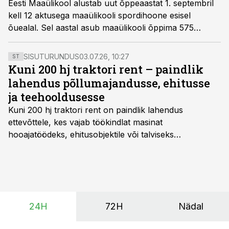
Eesti Maaülikool alustab uut õppeaastat 1. septembril
kell 12 aktusega maaülikooli spordihoone esisel
õuealal. Sel aastal asub maaülikooli õppima 575
esmakursuslast bakalaureuseõppesse ning 282
esmakursuslast magistriõppesse.
SISUTURUNDUS
03.07.26, 10:27
ST
Kuni 200 hj traktori rent – paindlik
lahendus põllumajandusse, ehitusse
ja teehooldusesse
Kuni 200 hj traktori rent
on paindlik lahendus
ettevõttele, kes vajab töökindlat masinat
hooajatöödeks, ehitusobjektile või talviseks
lumetõrjeks. Renditraktor kuni 200 hj aitab katta
hooajalisi töötippe, ootamatuid lisatöid või asendada
ajutiselt rivist välja langenud tehnikat, ja seda ilma suuri
investeeringuid tegemata. Baltic Agro masinarent tagab
vajaliku traktori ja lisavarustuse just siis, kui töömaht
24H
72H
Nädal
on suurim ning iga töötund on oluline.