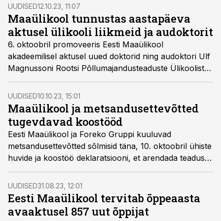
UUDISED
12.10.23, 11:07
Maaülikool tunnustas aastapäeva
aktusel ülikooli liikmeid ja audoktorit
6. oktoobril promoveeris Eesti Maaülikool
akadeemilisel aktusel uued doktorid ning audoktori Ulf
Magnussoni Rootsi Põllumajandusteaduste Ülikoolist,
jagas tunnustusi ja stipendiumeid.
UUDISED
10.10.23, 15:01
Maaülikool ja metsandusettevõtted
tugevdavad koostööd
Eesti Maaülikool ja Foreko Gruppi kuuluvad
metsandusettevõtted sõlmisid täna, 10. oktoobril ühiste
huvide ja koostöö deklaratsiooni, et arendada teadus-
praktilist koostööd uute lehtpuuistandike rajamisel ja
edasisel sihipärasel majandamisel.
UUDISED
31.08.23, 12:01
Eesti Maaülikool tervitab õppeaasta
avaaktusel 857 uut õppijat