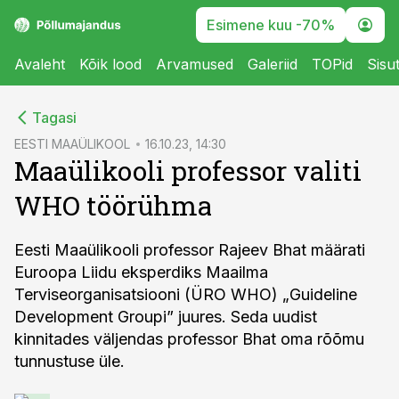
Esimene kuu -70%
Avaleht
Kõik lood
Arvamused
Galeriid
TOPid
Sisu
cebook
Tagasi
Twitter)
EESTI MAAÜLIKOOL
16.10.23, 14:30
Maaülikooli professor valiti
kedIn
WHO töörühma
ail
k
Eesti Maaülikooli professor Rajeev Bhat määrati
Euroopa Liidu eksperdiks Maailma
Terviseorganisatsiooni (ÜRO WHO) „Guideline
Development Groupi” juures. Seda uudist
kinnitades väljendas professor Bhat oma rõõmu
tunnustuse üle.