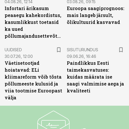
04.08.26, 12:14
03.08.26, 09:15
Infortari ärikasum
Euroopa saagiprognoos:
peaaegu kahekordistus,
mais langeb järsult,
kasumlikkust toetasid
õlikultuurid kasvavad
ka uued
põllumajandusettevõtted
ST
UUDISED
SISUTURUNDUS
30.07.26, 12:00
09.06.26, 16:46
Väetisetootjad
Paindlikkus Eesti
hoiatavad: ELi
taimekasvatuses:
kliimareform võib tõsta
kuidas määrata ise
põllumeeste kulusid ja
saagi valmimise aega ja
viia tootmise Euroopast
kvaliteeti
välja