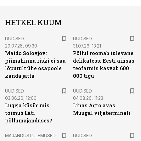
HETKEL KUUM
UUDISED
UUDISED
29.07.26, 09:30
31.07.26, 13:21
Maido Solovjov:
Põllul roomab tulevane
piimahinna riski ei saa
delikatess: Eesti ainsas
lõputult ühe osapoole
teofarmis kasvab 600
kanda jätta
000 tigu
UUDISED
UUDISED
03.08.26, 12:00
04.08.26, 11:23
Lugeja küsib: mis
Linas Agro avas
toimub Läti
Muugal viljaterminali
põllumajanduses?
MAJANDUSTULEMUSED
UUDISED