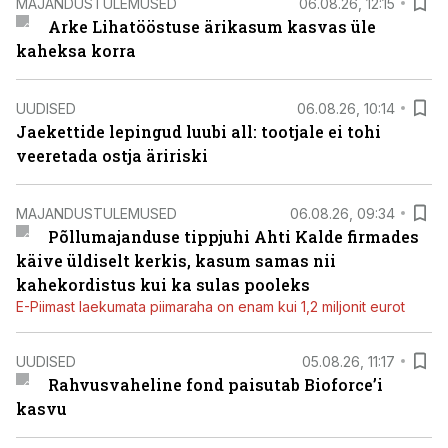
MAJANDUSTULEMUSED
06.08.26, 12:15
Arke Lihatööstuse ärikasum kasvas üle
kaheksa korra
UUDISED
06.08.26, 10:14
Jaekettide lepingud luubi all: tootjale ei tohi
veeretada ostja äririski
MAJANDUSTULEMUSED
06.08.26, 09:34
Põllumajanduse tippjuhi Ahti Kalde firmades
käive üldiselt kerkis, kasum samas nii
kahekordistus kui ka sulas pooleks
E-Piimast laekumata piimaraha on enam kui 1,2 miljonit eurot
UUDISED
05.08.26, 11:17
Rahvusvaheline fond paisutab Bioforce’i
kasvu