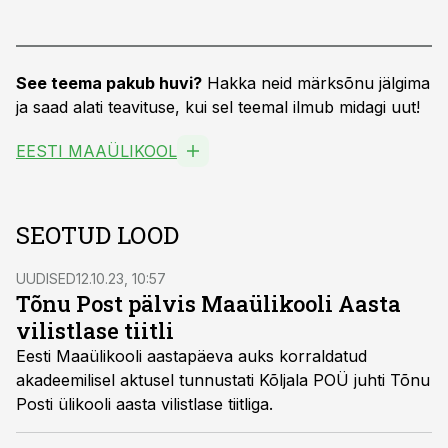
See teema pakub huvi?
Hakka neid märksõnu jälgima
ja saad alati teavituse, kui sel teemal ilmub midagi uut!
EESTI MAAÜLIKOOL
SEOTUD LOOD
UUDISED
12.10.23, 10:57
Tõnu Post pälvis Maaülikooli Aasta
vilistlase tiitli
Eesti Maaülikooli aastapäeva auks korraldatud
akadeemilisel aktusel tunnustati Kõljala POÜ juhti Tõnu
Posti ülikooli aasta vilistlase tiitliga.