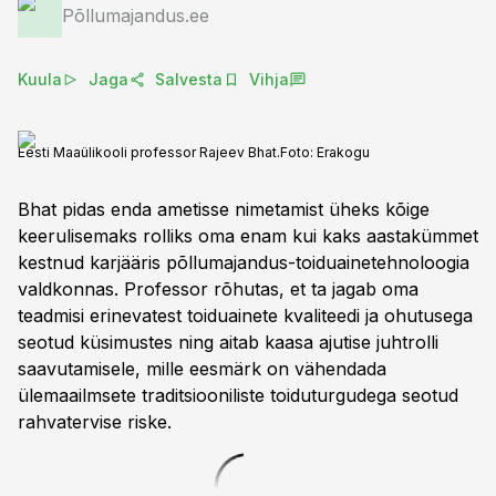
Põllumajandus.ee
Kuula
Jaga
Salvesta
Vihja
Eesti Maaülikooli professor Rajeev Bhat.
Foto:
Erakogu
Bhat pidas enda ametisse nimetamist üheks kõige
keerulisemaks rolliks oma enam kui kaks aastakümmet
kestnud karjääris põllumajandus-toiduainetehnoloogia
valdkonnas. Professor rõhutas, et ta jagab oma
teadmisi erinevatest toiduainete kvaliteedi ja ohutusega
seotud küsimustes ning aitab kaasa ajutise juhtrolli
saavutamisele, mille eesmärk on vähendada
ülemaailmsete traditsiooniliste toiduturgudega seotud
rahvatervise riske.