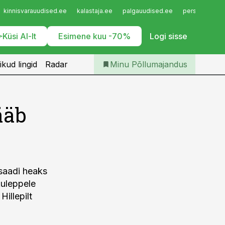
Iseteenindus
kinnisvarauudised.ee
kalastaja.ee
palgauudised.ee
personaliuudi
Telli Põllumajandus
Küsi AI-lt
Esimene kuu -70%
Logi sisse
ikud lingid
Radar
Minu Põllumajandus
ääb
osaadi heaks
kuleppele
Hillepilt