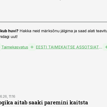
kub huvi?
Hakka neid märksõnu jälgima ja saad alati teavitu
idagi uut!
Taimekasvatus
EESTI TAIMEKAITSE ASSOTSIATSIOON MTÜ
6.26, 11:16
gika aitab saaki paremini kaitsta