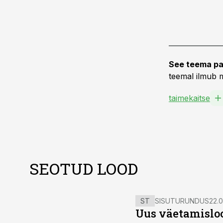
See teema pa
teemal ilmub m
taimekaitse
SEOTUD LOOD
ST
SISUTURUNDUS
22.0
Uus väetamisloo