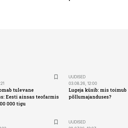
UUDISED
:21
03.08.26, 12:00
oomab tulevane
Lugeja küsib: mis toimub 
s: Eesti ainsas teofarmis
põllumajanduses?
00 000 tigu
UUDISED