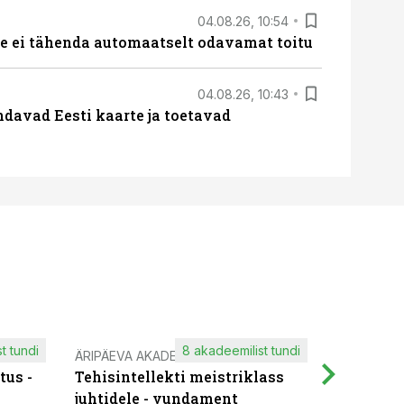
04.08.26, 10:54
 ei tähenda automaatselt odavamat toitu
04.08.26, 10:43
davad Eesti kaarte ja toetavad
t tundi
8 akadeemilist tundi
ÄRIPÄEVA AKADEEMIA
IT KOOLIT
tus -
Tehisintellekti meistriklass
Muutuste
juhtidele - vundament
praktilis