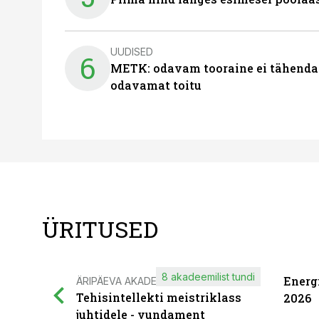
UUDISED
6
METK: odavam tooraine ei tähenda
odavamat toitu
ÜRITUSED
8 akadeemilist tundi
Energ
ÄRIPÄEVA AKADEEMIA
Tehisintellekti meistriklass
2026
juhtidele - vundament