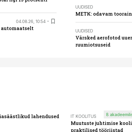
UUDISED
METK: odavam tooraine
04.08.26, 10:54
 automaatselt
UUDISED
Värsked aerofotod uuen
ruumiotsuseid
8 akadeemilis
iasäästlikud lahendused
IT KOOLITUS
Muutuste juhtimise kooli
praktilised tööriistad