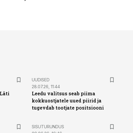
UUDISED
28.07.26, 11:44
Läti
Leedu valitsus seab piima
kokkuostjatele uued piirid ja
tugevdab tootjate positsiooni
ST
SISUTURUNDUS