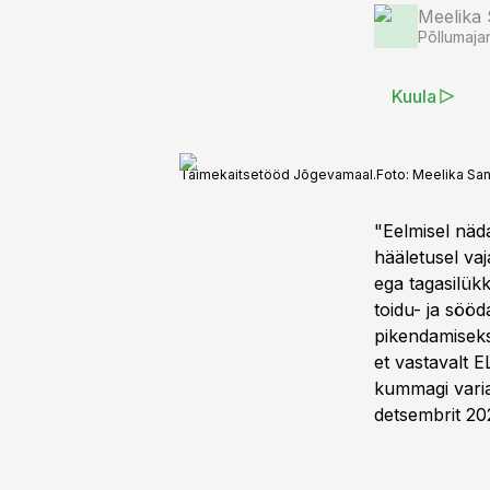
Meelika
Põllumaja
Kuula
Taimekaitsetööd Jõgevamaal.
Foto:
Meelika Sa
"Eelmisel näda
hääletusel vaj
ega tagasilükk
toidu- ja sööd
pikendamiseks 
et vastavalt E
kummagi varia
detsembrit 20