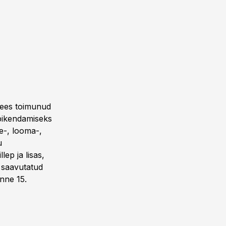
itees toimunud
 pikendamiseks
me-, looma-,
u
ep ja lisas,
i saavutatud
nne 15.