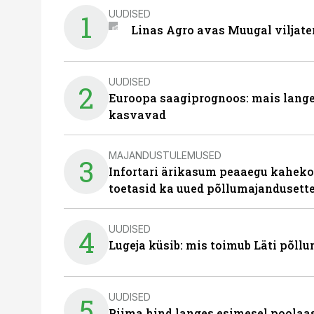
UUDISED
1
Linas Agro avas Muugal viljate
UUDISED
2
Euroopa saagiprognoos: mais langeb 
kasvavad
MAJANDUSTULEMUSED
3
Infortari ärikasum peaaegu kaheko
toetasid ka uued põllumajandusett
UUDISED
4
Lugeja küsib: mis toimub Läti põll
UUDISED
5
Piima hind langes esimesel poolaast