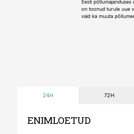
Eesti põllumajanduses 
on toonud turule uue v
vaid ka muuta põllumees
24H
72H
ENIMLOETUD