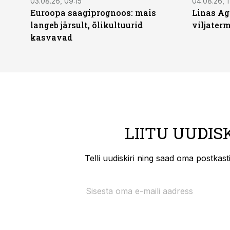
03.08.26, 09:15
04.08.26, 1
Euroopa saagiprognoos: mais
Linas Ag
langeb järsult, õlikultuurid
viljaterm
kasvavad
LIITU UUDIS
Telli uudiskiri ning saad oma postkas