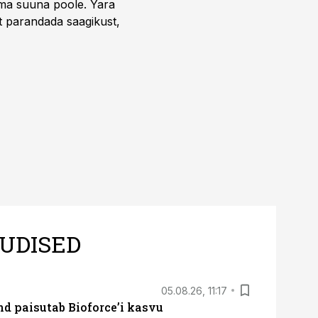
uma suuna poole. Yara
t parandada saagikust,
UDISED
05.08.26, 11:17
d paisutab Bioforce’i kasvu