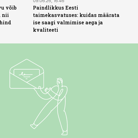
09.06.26, 16:46
vu võib
Paindlikkus Eesti
 nii
taimekasvatuses: kuidas määrata
 hind
ise saagi valmimise aega ja
kvaliteeti