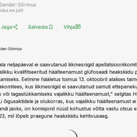
 Sander-Sõrmus
ndus.ee juht
Jaga
Salvesta
Vihja
nder-Sõrmus
la neljapäeval ei saavutanud liikmesriigid apellatsioonikom
alikku kvalifitseeritud häälteenamust glüfosaadi heakskiidu
amiseks. Eelmine hääletus toimus 13. oktoobril alalises tai
akomitees, kus liikmesriigid ei saavutanud samuti ettepanek
või tagasilükkamiseks vajalikku häälteenamust," selgitas Hill
Li õigusaktidele ja olukorras, kus vajalikku häälteenamust e
ndi jaoks, on komisjonil nüüd kohustus võtta vastu otsus e
23, mil lõpeb praegune heakskiidu kehtivusaeg.