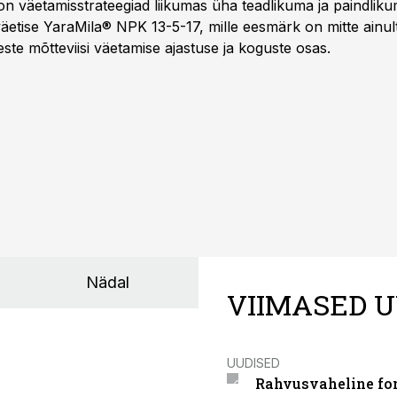
on väetamisstrateegiad liikumas üha teadlikuma ja paindlik
äetise YaraMila® NPK 13-5-17, mille eesmärk on mitte ainul
te mõtteviisi väetamise ajastuse ja koguste osas.
Nädal
VIIMASED U
UUDISED
Rahvusvaheline fon