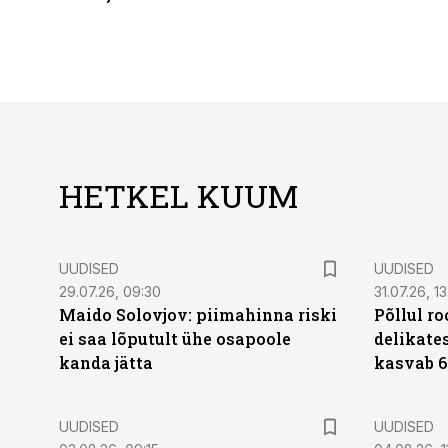
HETKEL KUUM
UUDISED
UUDISED
29.07.26, 09:30
31.07.26, 13
Maido Solovjov: piimahinna riski
Põllul r
ei saa lõputult ühe osapoole
delikates
kanda jätta
kasvab 6
UUDISED
UUDISED