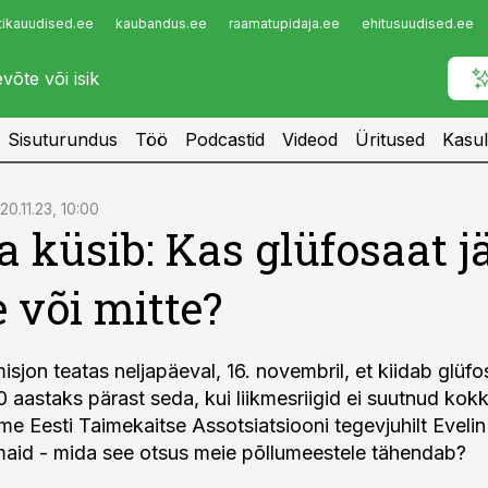
tikauudised.ee
kaubandus.ee
raamatupidaja.ee
ehitusuudised.ee
Infopank
Radar
Sisuturundus
Töö
Podcastid
Videod
Üritused
Kasul
20.11.23, 10:00
a küsib: Kas glüfosaat j
e või mitte?
sjon teatas neljapäeval, 16. novembril, et kiidab glüf
0 aastaks pärast seda, kui liikmesriigid ei suutnud kok
me Eesti Taimekaitse Assotsiatsiooni tegevjuhilt Evelin 
aid - mida see otsus meie põllumeestele tähendab?