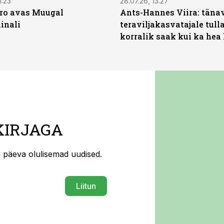
1:23
28.07.26, 13:27
ro avas Muugal
Ants-Hannes Viira: täna
inali
teraviljakasvatajale tulla
korralik saak kui ka hea
KIRJAGA
ti päeva olulisemad uudised.
Liitun