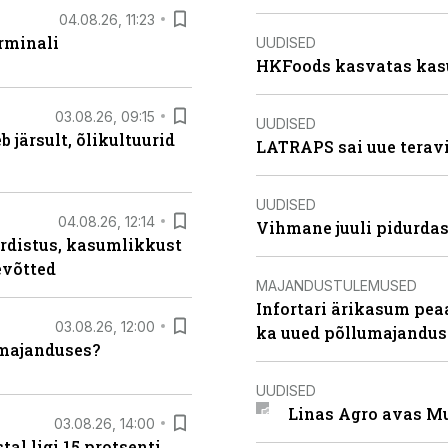
04.08.26, 11:23
rminali
UUDISED
HKFoods kasvatas kas
03.08.26, 09:15
UUDISED
järsult, õlikultuurid
LATRAPS sai uue teravi
UUDISED
04.08.26, 12:14
Vihmane juuli pidurdas
rdistus, kasumlikkust
evõtted
MAJANDUSTULEMUSED
Infortari ärikasum pea
03.08.26, 12:00
ka uued põllumajandus
umajanduses?
UUDISED
Linas Agro avas Mu
03.08.26, 14:00
al ligi 15 protsenti