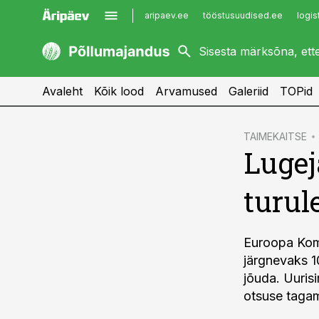
aripaev.ee
tööstusuudised.ee
logis
kaubandus.ee
imelineajalugu.ee
kinnisvarauudised.ee
imelineteadus.ee
Avaleht
Kõik lood
Arvamused
Galeriid
TOPid
cebook
TAIMEKAITSE
Lugej
Twitter)
kedIn
turul
ail
k
Euroopa Komi
järgnevaks 1
jõuda. Uurisi
otsuse tagam