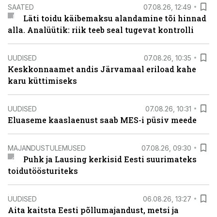
SAATED
07.08.26, 12:49
Läti toidu käibemaksu alandamine tõi hinnad
alla. Analüütik: riik teeb seal tugevat kontrolli
UUDISED
07.08.26, 10:35
Keskkonnaamet andis Järvamaal eriload kahe
karu küttimiseks
UUDISED
07.08.26, 10:31
Eluaseme kaaslaenust saab MES-i püsiv meede
MAJANDUSTULEMUSED
07.08.26, 09:30
Puhk ja Lausing kerkisid Eesti suurimateks
toidutöösturiteks
UUDISED
06.08.26, 13:27
Aita kaitsta Eesti põllumajandust, metsi ja