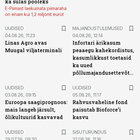
ka sulas pooleks
E-Piimast laekumata piimaraha
on enam kui 1,2 miljonit eurot
UUDISED
MAJANDUSTULEMUSED
04.08.26, 11:23
04.08.26, 12:14
Linas Agro avas
Infortari ärikasum
Muugal viljaterminali
peaaegu kahekordistus,
kasumlikkust toetasid
ka uued
põllumajandusettevõtted
UUDISED
UUDISED
03.08.26, 09:15
05.08.26, 11:17
Euroopa saagiprognoos:
Rahvusvaheline fond
mais langeb järsult,
paisutab Bioforce’i
õlikultuurid kasvavad
kasvu
ST
UUDISED
SISUTURUNDUS
29.07.26, 09:30
22.06.26, 11:16