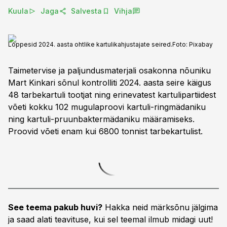
Kuula
Jaga
Salvesta
Vihja
Lõppesid 2024. aasta ohtlike kartulikahjustajate seired.
Foto:
Pixabay
Taimetervise ja paljundusmaterjali osakonna nõuniku
Mart Kinkari sõnul kontrolliti 2024. aasta seire käigus
48 tarbekartuli tootjat ning erinevatest kartulipartiidest
võeti kokku 102 mugulaproovi kartuli-ringmädaniku
ning kartuli-pruunbaktermädaniku määramiseks.
Proovid võeti enam kui 6800 tonnist tarbekartulist.
See teema pakub huvi?
Hakka neid märksõnu jälgima
ja saad alati teavituse, kui sel teemal ilmub midagi uut!