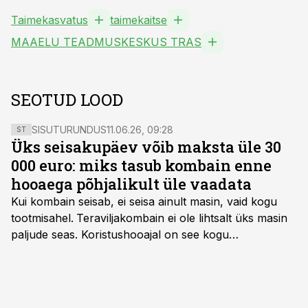
Taimekasvatus
taimekaitse
MAAELU TEADMUSKESKUS TRAS
SEOTUD LOOD
SISUTURUNDUS
11.06.26, 09:28
ST
Üks seisakupäev võib maksta üle 30
000 euro: miks tasub kombain enne
hooaega põhjalikult üle vaadata
Kui kombain seisab, ei seisa ainult masin, vaid kogu
tootmisahel.
Teraviljakombain ei ole lihtsalt üks masin
paljude seas. Koristushooajal on see kogu
tootmisprotsessi kõige kriitilisem lüli. Kui külv,
taimekaitse ja väetamine jaotuvad kuude peale, siis
saagi kättesaamine ja realiseerimine toimub sageli väga
lühikese ajavahemiku jooksul – kõigest 2-4 nädalaga.