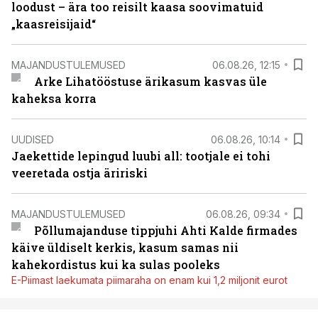
loodust – ära too reisilt kaasa soovimatuid
„kaasreisijaid“
MAJANDUSTULEMUSED
06.08.26, 12:15
Arke Lihatööstuse ärikasum kasvas üle
kaheksa korra
UUDISED
06.08.26, 10:14
Jaekettide lepingud luubi all: tootjale ei tohi
veeretada ostja äririski
MAJANDUSTULEMUSED
06.08.26, 09:34
Põllumajanduse tippjuhi Ahti Kalde firmades
käive üldiselt kerkis, kasum samas nii
kahekordistus kui ka sulas pooleks
E-Piimast laekumata piimaraha on enam kui 1,2 miljonit eurot