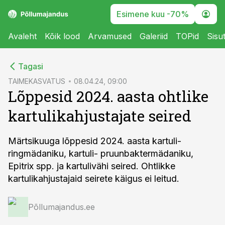
Esimene kuu -70%
Avaleht
Kõik lood
Arvamused
Galeriid
TOPid
Sisu
cebook
Tagasi
Twitter)
TAIMEKASVATUS
08.04.24, 09:00
Lõppesid 2024. aasta ohtlike
kedIn
kartulikahjustajate seired
ail
k
Märtsikuuga lõppesid 2024. aasta kartuli-
ringmädaniku, kartuli- pruunbaktermädaniku,
Epitrix spp. ja kartulivähi seired. Ohtlikke
kartulikahjustajaid seirete käigus ei leitud.
Põllumajandus.ee