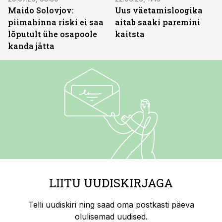
Maido Solovjov:
Uus väetamisloogika
piimahinna riski ei saa
aitab saaki paremini
lõputult ühe osapoole
kaitsta
kanda jätta
LIITU UUDISKIRJAGA
Telli uudiskiri ning saad oma postkasti päeva
olulisemad uudised.