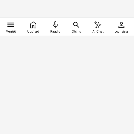
Menüü
Uudised
Raadio
Otsing
AI Chat
Logi sisse
Vana-Lõuna 39/1, 19094 Tallinn
(+372) 667 0111
pollumajandus@pollumajandus.ee
Telli
Reklaam
Firmast
Sisu kasutamisõigused
Ajakirjaniku
eetikakoodeks
Üldtingimused
Privaatsustingimused