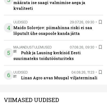
määrata ise saagi valmimise aega ja
kvaliteeti
UUDISED
29.07.26, 09:30
4
Maido Solovjov: piimahinna riski ei saa
lõputult ühe osapoole kanda jätta
MAJANDUSTULEMUSED
07.08.26, 09:30
5
Puhk ja Lausing kerkisid Eesti
suurimateks toidutöösturiteks
UUDISED
04.08.26, 11:23
6
Linas Agro avas Muugal viljaterminali
VIIMASED UUDISED