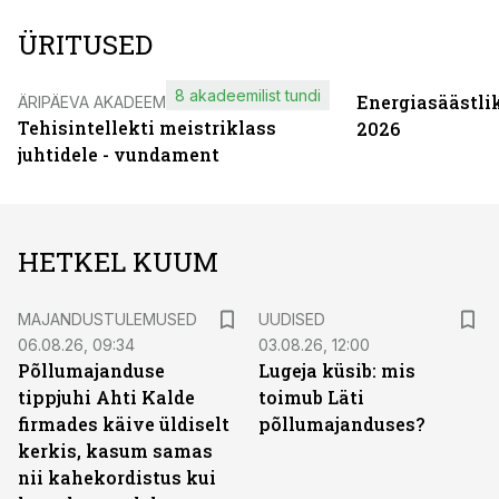
ÜRITUSED
8 akadeemilist tundi
Energiasäästli
ÄRIPÄEVA AKADEEMIA
Tehisintellekti meistriklass
2026
juhtidele - vundament
HETKEL KUUM
MAJANDUSTULEMUSED
UUDISED
06.08.26, 09:34
03.08.26, 12:00
Põllumajanduse
Lugeja küsib: mis
tippjuhi Ahti Kalde
toimub Läti
firmades käive üldiselt
põllumajanduses?
kerkis, kasum samas
nii kahekordistus kui