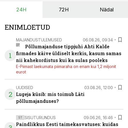
24H
72H
Nädal
ENIMLOETUD
MAJANDUSTULEMUSED
06.08.26, 09:34
Põllumajanduse tippjuhi Ahti Kalde
firmades käive üldiselt kerkis, kasum samas
1
nii kahekordistus kui ka sulas pooleks
E-Piimast laekumata piimaraha on enam kui 1,2 miljonit
eurot
UUDISED
03.08.26, 12:00
2
Lugeja küsib: mis toimub Läti
põllumajanduses?
SISUTURUNDUS
09.06.26, 16:46
ST
Paindlikkus Eesti taimekasvatuses: kuidas
3