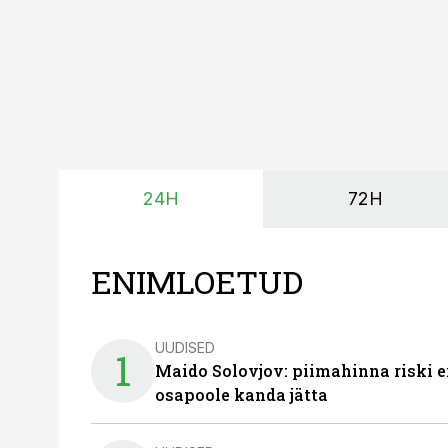
24H
72H
ENIMLOETUD
UUDISED
1
Maido Solovjov: piimahinna riski ei
osapoole kanda jätta