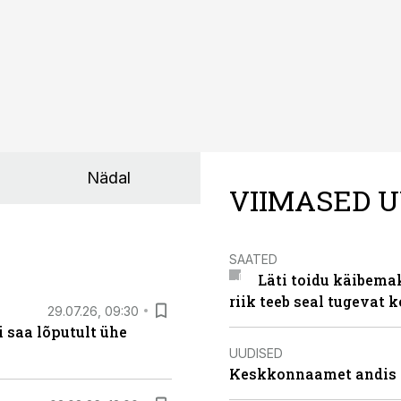
Nädal
VIIMASED U
SAATED
Läti toidu käibema
riik teeb seal tugevat k
29.07.26, 09:30
 saa lõputult ühe
UUDISED
Keskkonnaamet andis J