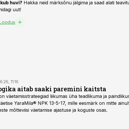
kub huvi?
Hakka neid märksõnu jälgima ja saad alati teavitu
idagi uut!
Loodus
6.26, 11:16
gika aitab saaki paremini kaitsta
on väetamisstrateegiad liikumas üha teadlikuma ja paindlik
äetise YaraMila® NPK 13-5-17, mille eesmärk on mitte ainul
te mõtteviisi väetamise ajastuse ja koguste osas.