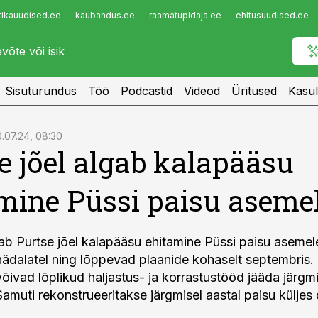
tikauudised.ee
kaubandus.ee
raamatupidaja.ee
ehitusuudised.ee
Infopank
Radar
Sisuturundus
Töö
Podcastid
Videod
Üritused
Kasul
.07.24, 08:30
e jõel algab kalapääsu
mine Püssi paisu aseme
gab Purtse jõel kalapääsu ehitamine Püssi paisu asemel
nädalatel ning lõppevad plaanide kohaselt septembris.
võivad lõplikud haljastus- ja korrastustööd jääda järgm
muti rekonstrueeritakse järgmisel aastal paisu küljes o