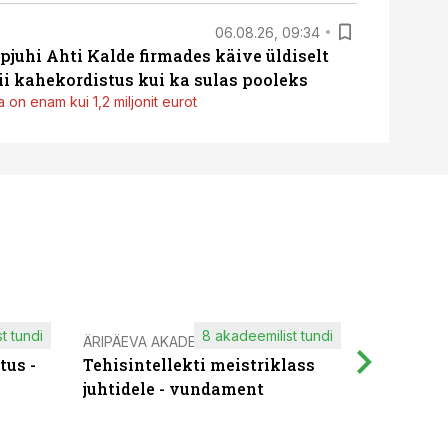
06.08.26, 09:34
pjuhi Ahti Kalde firmades käive üldiselt
i kahekordistus kui ka sulas pooleks
 on enam kui 1,2 miljonit eurot
t tundi
8 akadeemilist tundi
ÄRIPÄEVA AKADEEMIA
IT KOOLIT
tus -
Tehisintellekti meistriklass
Muutuste
juhtidele - vundament
praktilis