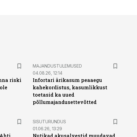
MAJANDUSTULEMUSED
04.08.26, 12:14
nna riski
Infortari ärikasum peaaegu
ole
kahekordistus, kasumlikkust
toetasid ka uued
põllumajandusettevõtted
ST
SISUTURUNDUS
01.06.26, 13:29
 Ahti
Nutikad akusalvestid muudavad