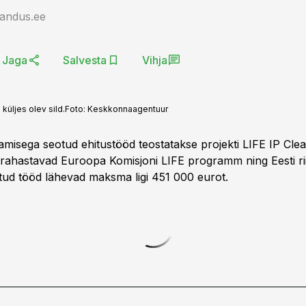
jandus.ee
Jaga
Salvesta
Vihja
küljes olev sild.
Foto:
Keskkonnaagentuur
amisega seotud ehitustööd teostatakse projekti LIFE IP Cl
rahastavad Euroopa Komisjoni LIFE programm ning Eesti ri
tud tööd lähevad maksma ligi 451 000 eurot.