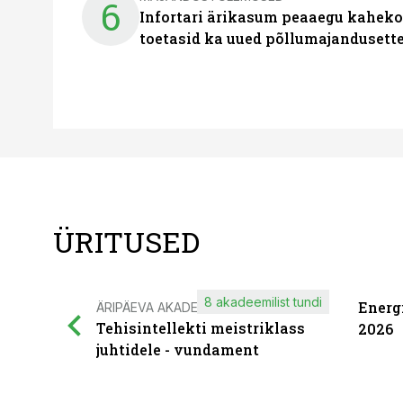
6
Infortari ärikasum peaaegu kaheko
toetasid ka uued põllumajandusett
ÜRITUSED
8 akadeemilist tundi
Energ
ÄRIPÄEVA AKADEEMIA
Tehisintellekti meistriklass
2026
juhtidele - vundament