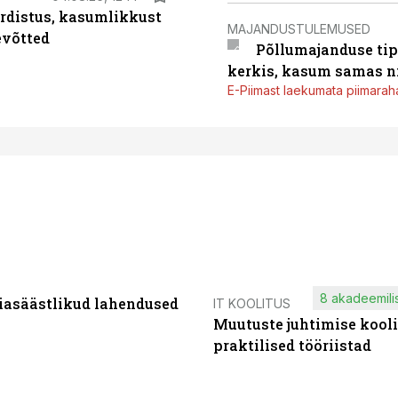
rdistus, kasumlikkust
MAJANDUSTULEMUSED
evõtted
Põllumajanduse tip
kerkis, kasum samas ni
E-Piimast laekumata piimaraha
8 akadeemilis
iasäästlikud lahendused
IT KOOLITUS
Muutuste juhtimise kooli
praktilised tööriistad