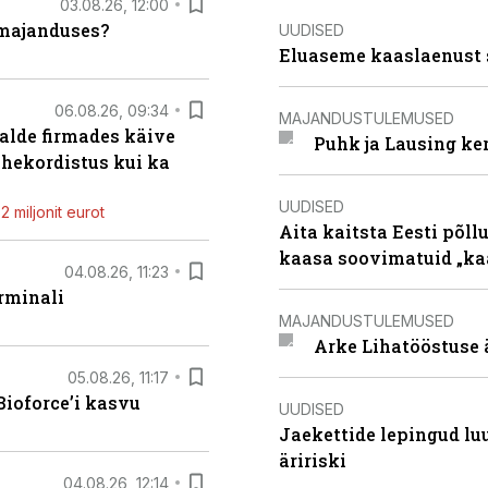
03.08.26, 12:00
umajanduses?
UUDISED
Eluaseme kaaslaenust 
06.08.26, 09:34
MAJANDUSTULEMUSED
alde firmades käive
Puhk ja Lausing ke
ahekordistus kui ka
UUDISED
 miljonit eurot
Aita kaitsta Eesti põllu
kaasa soovimatuid „kaa
04.08.26, 11:23
rminali
MAJANDUSTULEMUSED
Arke Lihatööstuse 
05.08.26, 11:17
ioforce’i kasvu
UUDISED
Jaekettide lepingud luub
äririski
04.08.26, 12:14