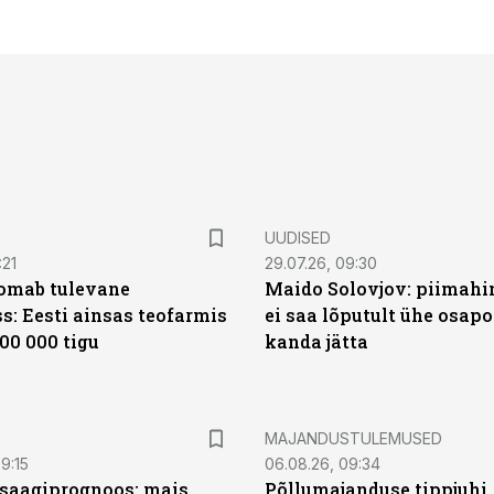
UUDISED
:21
29.07.26, 09:30
oomab tulevane
Maido Solovjov: piimahi
s: Eesti ainsas teofarmis
ei saa lõputult ühe osapo
00 000 tigu
kanda jätta
MAJANDUSTULEMUSED
9:15
06.08.26, 09:34
saagiprognoos: mais
Põllumajanduse tippjuhi