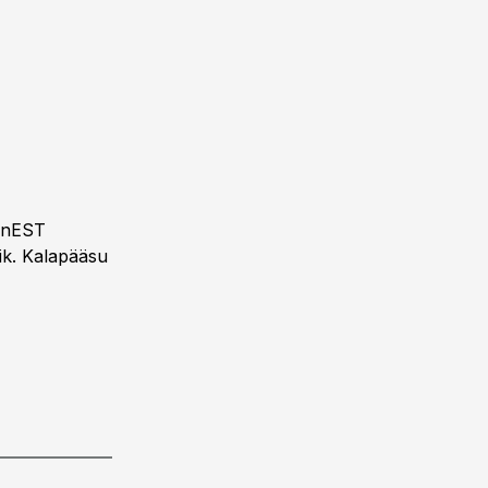
eanEST
ik. Kalapääsu