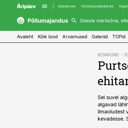
aripaev.ee
tööstusuudised.ee
logis
kaubandus.ee
imelineajalugu.ee
kinnisvarauudised.ee
imelineteadus.ee
Avaleht
Kõik lood
Arvamused
Galeriid
TOPid
cebook
KESKKOND
30
Purts
Twitter)
kedIn
ehita
ail
k
Sel suvel al
algavad lähi
ilmaoludest 
kevadesse. Sa