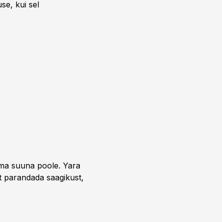
se, kui sel
uma suuna poole. Yara
t parandada saagikust,