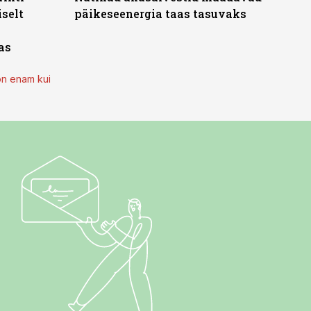
iselt
päikeseenergia taas tasuvaks
as
on enam kui