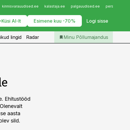
Iseteenindus
kinnisvarauudised.ee
kalastaja.ee
palgauudised.ee
personaliuudi
Telli Põllumajandus
Küsi AI-lt
Esimene kuu -70%
Logi sisse
ikud lingid
Radar
Minu Põllumajandus
le
e. Ehitustööd
 Olenevalt
ise aasta
lev sild.