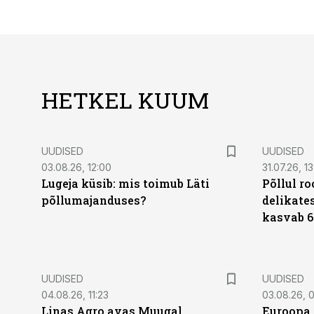
HETKEL KUUM
UUDISED
UUDISED
03.08.26, 12:00
31.07.26, 13
Lugeja küsib: mis toimub Läti
Põllul r
põllumajanduses?
delikates
kasvab 6
UUDISED
UUDISED
04.08.26, 11:23
03.08.26, 0
Linas Agro avas Muugal
Euroopa 