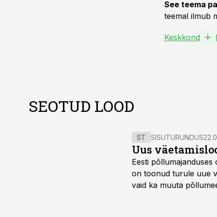
See teema pa
teemal ilmub m
Keskkond
SEOTUD LOOD
ST
SISUTURUNDUS
22.0
Uus väetamisloo
Eesti põllumajanduses 
on toonud turule uue v
vaid ka muuta põllumees