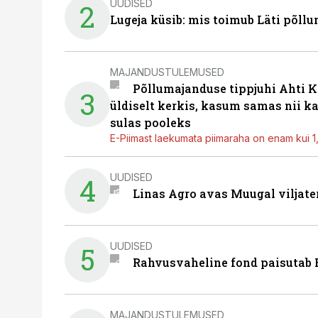
UUDISED
2
Lugeja küsib: mis toimub Läti põll
MAJANDUSTULEMUSED
Põllumajanduse tippjuhi Ahti K
3
üldiselt kerkis, kasum samas nii k
sulas pooleks
E-Piimast laekumata piimaraha on enam kui 1,2
UUDISED
4
Linas Agro avas Muugal viljate
UUDISED
5
Rahvusvaheline fond paisutab B
MAJANDUSTULEMUSED