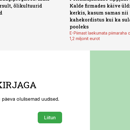
rsult, õlikultuurid
Kalde firmades käive üld
d
kerkis, kasum samas nii
kahekordistus kui ka sul
pooleks
E-Piimast laekumata piimaraha 
1,2 miljonit eurot
KIRJAGA
ti päeva olulisemad uudised.
Liitun