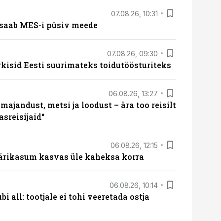
07.08.26, 10:31
saab MES-i püsiv meede
07.08.26, 09:30
rkisid Eesti suurimateks toidutöösturiteks
06.08.26, 13:27
majandust, metsi ja loodust – ära too reisilt
sreisijaid“
06.08.26, 12:15
ärikasum kasvas üle kaheksa korra
06.08.26, 10:14
i all: tootjale ei tohi veeretada ostja