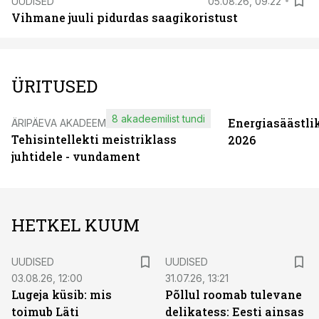
UUDISED
05.08.26, 09:22
Vihmane juuli pidurdas saagikoristust
ÜRITUSED
8 akadeemilist tundi
Energiasäästli
ÄRIPÄEVA AKADEEMIA
Tehisintellekti meistriklass
2026
juhtidele - vundament
HETKEL KUUM
UUDISED
UUDISED
03.08.26, 12:00
31.07.26, 13:21
Lugeja küsib: mis
Põllul roomab tulevane
toimub Läti
delikatess: Eesti ainsas