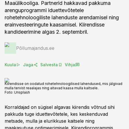
Maaülikooliga. Partnerid hakkavad pakkuma
arenguprogrammi iduettevõtetele
rohetehnoloogiliste lahenduste arendamisel ning
erainvesteeringute kaasamisel. Kiirendisse
kandideerimine algas 2. septembril.
Põllumajandus.ee
Kuula
Jaga
Salvesta
Vihja
Kiirendisse on oodatud rohetehnoloogilised lahendused, mis jälgivad
mulla tervist reaalajas ning aitavad kaasa mulla kaitsele.
Foto:
Unsplash
Korraldajad on sügisel algavas kiirendis võtnud sihi
pakkuda tuge iduettevõtetele, kes keskenduvad
metsade, mulla ja elurikkuse kaitsele ning
maakasutuse optimeerimisele. Kiirendiprogrammis