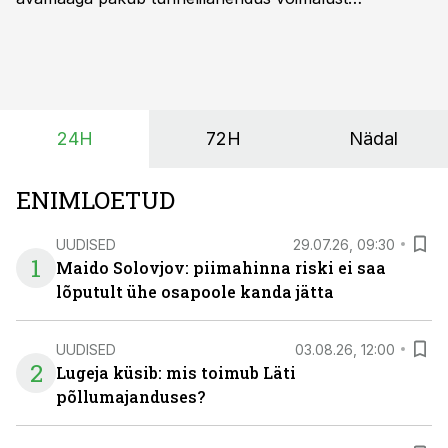
saagikoristuse algust kuni kahe nädala võrra
varasemaks tuua või hoopis hilisemaks lükata. Hästi
planeerides on tänu sellele võimalik saada ka saagi
eest turul kõrgemat hinda.
24H
72H
Nädal
ENIMLOETUD
UUDISED
29.07.26, 09:30
1
Maido Solovjov: piimahinna riski ei saa
lõputult ühe osapoole kanda jätta
UUDISED
03.08.26, 12:00
2
Lugeja küsib: mis toimub Läti
põllumajanduses?