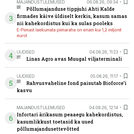
MAJANDUSTULEMUSED
06.08.26, 09:34
Põllumajanduse tippjuhi Ahti Kalde
firmades käive üldiselt kerkis, kasum samas
3
nii kahekordistus kui ka sulas pooleks
E-Piimast laekumata piimaraha on enam kui 1,2 miljonit
eurot
UUDISED
04.08.26, 11:23
4
Linas Agro avas Muugal viljaterminali
UUDISED
05.08.26, 11:17
5
Rahvusvaheline fond paisutab Bioforce’i
kasvu
MAJANDUSTULEMUSED
04.08.26, 12:14
Infortari ärikasum peaaegu kahekordistus,
6
kasumlikkust toetasid ka uued
põllumajandusettevõtted