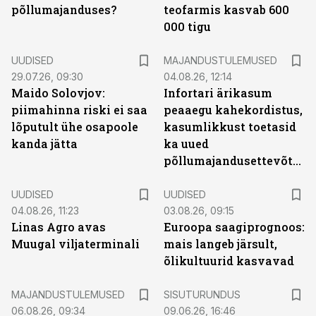
põllumajanduses?
teofarmis kasvab 600
000 tigu
UUDISED
MAJANDUSTULEMUSED
29.07.26, 09:30
04.08.26, 12:14
Maido Solovjov:
Infortari ärikasum
piimahinna riski ei saa
peaaegu kahekordistus,
lõputult ühe osapoole
kasumlikkust toetasid
kanda jätta
ka uued
põllumajandusettevõtted
UUDISED
UUDISED
04.08.26, 11:23
03.08.26, 09:15
Linas Agro avas
Euroopa saagiprognoos:
Muugal viljaterminali
mais langeb järsult,
õlikultuurid kasvavad
ST
MAJANDUSTULEMUSED
SISUTURUNDUS
06.08.26, 09:34
09.06.26, 16:46