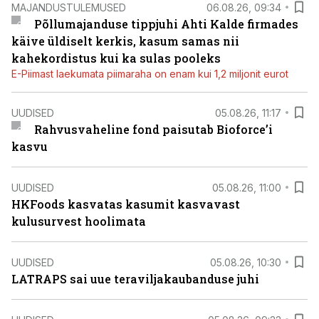
MAJANDUSTULEMUSED
06.08.26, 09:34
Põllumajanduse tippjuhi Ahti Kalde firmades
käive üldiselt kerkis, kasum samas nii
kahekordistus kui ka sulas pooleks
E-Piimast laekumata piimaraha on enam kui 1,2 miljonit eurot
UUDISED
05.08.26, 11:17
Rahvusvaheline fond paisutab Bioforce’i
kasvu
UUDISED
05.08.26, 11:00
HKFoods kasvatas kasumit kasvavast
kulusurvest hoolimata
UUDISED
05.08.26, 10:30
LATRAPS sai uue teraviljakaubanduse juhi