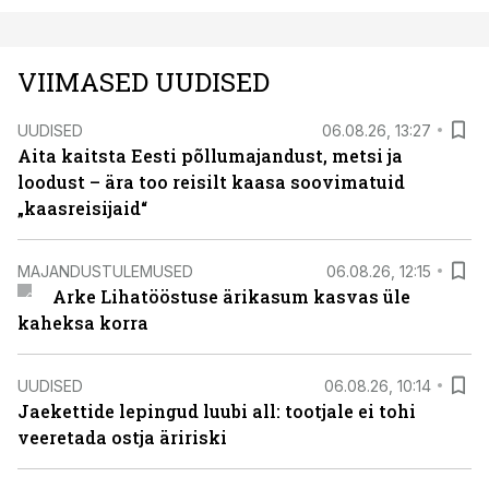
VIIMASED UUDISED
UUDISED
06.08.26, 13:27
Aita kaitsta Eesti põllumajandust, metsi ja
loodust – ära too reisilt kaasa soovimatuid
„kaasreisijaid“
MAJANDUSTULEMUSED
06.08.26, 12:15
Arke Lihatööstuse ärikasum kasvas üle
kaheksa korra
UUDISED
06.08.26, 10:14
Jaekettide lepingud luubi all: tootjale ei tohi
veeretada ostja äririski