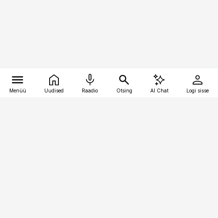
Menüü
Uudised
Raadio
Otsing
AI Chat
Logi sisse
Vana-Lõuna 39/1, 19094 Tallinn
(+372) 667 0111
pollumajandus@pollumajandus.ee
Telli
Reklaam
Firmast