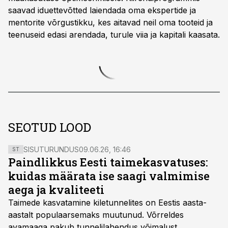
saavad iduettevõtted laiendada oma ekspertide ja
mentorite võrgustikku, kes aitavad neil oma tooteid ja
teenuseid edasi arendada, turule viia ja kapitali kaasata.
SEOTUD LOOD
SISUTURUNDUS
09.06.26, 16:46
ST
Paindlikkus Eesti taimekasvatuses:
kuidas määrata ise saagi valmimise
aega ja kvaliteeti
Taimede kasvatamine kiletunnelites on Eestis aasta-
aastalt populaarsemaks muutunud. Võrreldes
avamaaga pakub tunnelilahendus võimalust