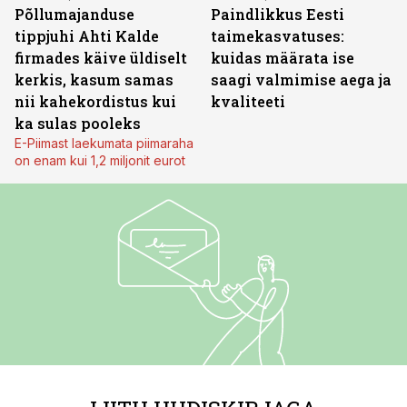
Põllumajanduse
Paindlikkus Eesti
tippjuhi Ahti Kalde
taimekasvatuses:
firmades käive üldiselt
kuidas määrata ise
kerkis, kasum samas
saagi valmimise aega ja
nii kahekordistus kui
kvaliteeti
ka sulas pooleks
E-Piimast laekumata piimaraha
on enam kui 1,2 miljonit eurot