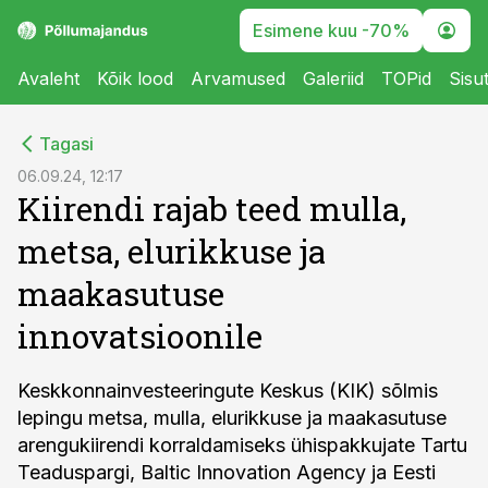
Esimene kuu -70%
Avaleht
Kõik lood
Arvamused
Galeriid
TOPid
Sisu
cebook
Tagasi
Twitter)
06.09.24, 12:17
Kiirendi rajab teed mulla,
kedIn
metsa, elurikkuse ja
ail
maakasutuse
k
innovatsioonile
Keskkonnainvesteeringute Keskus (KIK) sõlmis
lepingu metsa, mulla, elurikkuse ja maakasutuse
arengukiirendi korraldamiseks ühispakkujate Tartu
Teaduspargi, Baltic Innovation Agency ja Eesti