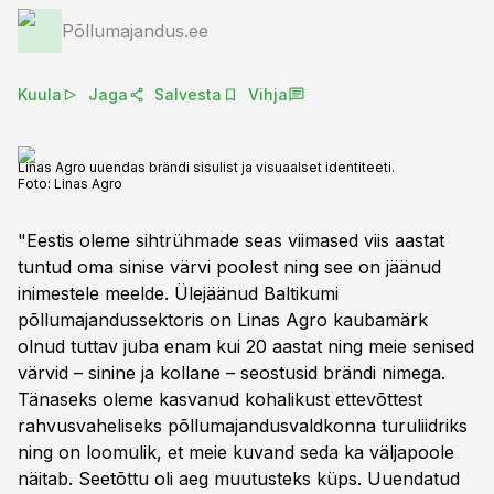
Põllumajandus.ee
Kuula
Jaga
Salvesta
Vihja
Linas Agro uuendas brändi sisulist ja visuaalset identiteeti.
Foto:
Linas Agro
"Eestis oleme sihtrühmade seas viimased viis aastat
tuntud oma sinise värvi poolest ning see on jäänud
inimestele meelde. Ülejäänud Baltikumi
põllumajandussektoris on Linas Agro kaubamärk
olnud tuttav juba enam kui 20 aastat ning meie senised
värvid – sinine ja kollane – seostusid brändi nimega.
Tänaseks oleme kasvanud kohalikust ettevõttest
rahvusvaheliseks põllumajandusvaldkonna turuliidriks
ning on loomulik, et meie kuvand seda ka väljapoole
näitab. Seetõttu oli aeg muutusteks küps. Uuendatud