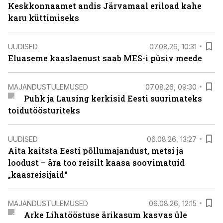
Keskkonnaamet andis Järvamaal eriload kahe
karu küttimiseks
UUDISED
07.08.26, 10:31
Eluaseme kaaslaenust saab MES-i püsiv meede
MAJANDUSTULEMUSED
07.08.26, 09:30
Puhk ja Lausing kerkisid Eesti suurimateks
toidutöösturiteks
UUDISED
06.08.26, 13:27
Aita kaitsta Eesti põllumajandust, metsi ja
loodust – ära too reisilt kaasa soovimatuid
„kaasreisijaid“
MAJANDUSTULEMUSED
06.08.26, 12:15
Arke Lihatööstuse ärikasum kasvas üle