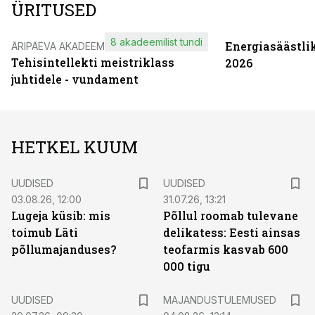
ÜRITUSED
8 akadeemilist tundi
Energiasäästli
ÄRIPÄEVA AKADEEMIA
Tehisintellekti meistriklass
2026
juhtidele - vundament
HETKEL KUUM
UUDISED
UUDISED
03.08.26, 12:00
31.07.26, 13:21
Lugeja küsib: mis
Põllul roomab tulevane
toimub Läti
delikatess: Eesti ainsas
põllumajanduses?
teofarmis kasvab 600
000 tigu
UUDISED
MAJANDUSTULEMUSED