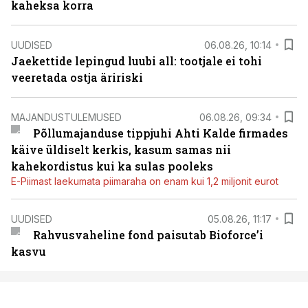
kaheksa korra
UUDISED
06.08.26, 10:14
Jaekettide lepingud luubi all: tootjale ei tohi
veeretada ostja äririski
MAJANDUSTULEMUSED
06.08.26, 09:34
Põllumajanduse tippjuhi Ahti Kalde firmades
käive üldiselt kerkis, kasum samas nii
kahekordistus kui ka sulas pooleks
E-Piimast laekumata piimaraha on enam kui 1,2 miljonit eurot
UUDISED
05.08.26, 11:17
Rahvusvaheline fond paisutab Bioforce’i
kasvu