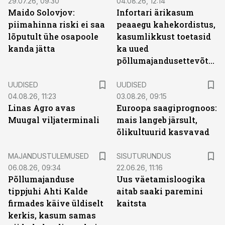
29.07.26, 09:30
04.08.26, 12:14
Maido Solovjov:
Infortari ärikasum
piimahinna riski ei saa
peaaegu kahekordistus,
lõputult ühe osapoole
kasumlikkust toetasid
kanda jätta
ka uued
põllumajandusettevõtted
UUDISED
UUDISED
04.08.26, 11:23
03.08.26, 09:15
Linas Agro avas
Euroopa saagiprognoos:
Muugal viljaterminali
mais langeb järsult,
õlikultuurid kasvavad
ST
MAJANDUSTULEMUSED
SISUTURUNDUS
06.08.26, 09:34
22.06.26, 11:16
Põllumajanduse
Uus väetamisloogika
tippjuhi Ahti Kalde
aitab saaki paremini
firmades käive üldiselt
kaitsta
kerkis, kasum samas