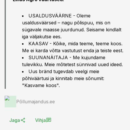
USALDUSVÄÄRNE - Oleme
usaldusväärsed – nagu põlispuu, mis on
sügavale maasse juurdunud. Seisame kindlalt
iga väljakutse ees.
KAASAV - Kõike, mida teeme, teeme koos.
Me ei karda võtta vastutust enda ja teiste eest.
SUUNANÄITAJA - Me kujundame
tulevikku. Meie mõtetest sünnivad uued ideed.
Uus bränd tugevdab veelgi meie
põhiväärtusi ja kinnitab meie sõnumit:
"Kasvame koos".
Põllumajandus.ee
Jaga
Vihja