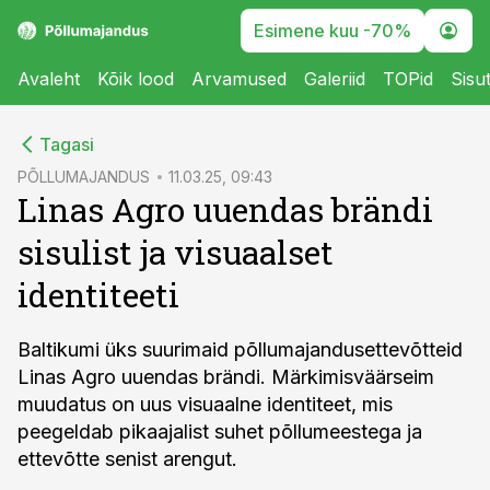
Esimene kuu -70%
Avaleht
Kõik lood
Arvamused
Galeriid
TOPid
Sisu
cebook
cebook
Tagasi
Twitter)
Twitter)
PÕLLUMAJANDUS
11.03.25, 09:43
Linas Agro uuendas brändi
kedIn
kedIn
sisulist ja visuaalset
ail
ail
identiteeti
k
k
Baltikumi üks suurimaid põllumajandusettevõtteid
Linas Agro uuendas brändi. Märkimisväärseim
muudatus on uus visuaalne identiteet, mis
peegeldab pikaajalist suhet põllumeestega ja
ettevõtte senist arengut.