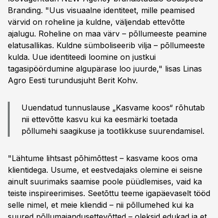
Branding. "Uus visuaalne identiteet, mille peamised
värvid on roheline ja kuldne, väljendab ettevõtte
ajalugu. Roheline on maa värv – põllumeeste peamine
elatusallikas. Kuldne sümboliseerib vilja – põllumeeste
kulda. Uue identiteedi loomine on justkui
tagasipöördumine algupärase loo juurde," lisas Linas
Agro Eesti turundusjuht Berit Kohv.
Uuendatud tunnuslause „Kasvame koos“ rõhutab
nii ettevõtte kasvu kui ka eesmärki toetada
põllumehi saagikuse ja tootlikkuse suurendamisel.
"Lähtume lihtsast põhimõttest – kasvame koos oma
klientidega. Usume, et eestvedajaks olemine ei seisne
ainult suurimaks saamise poole püüdlemises, vaid ka
teiste inspireerimises. Seetõttu teeme igapäevaselt tööd
selle nimel, et meie kliendid – nii põllumehed kui ka
suured põllumajandusettevõtted – oleksid edukad ja et