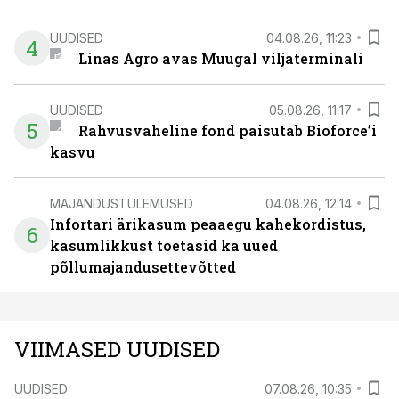
UUDISED
04.08.26, 11:23
4
Linas Agro avas Muugal viljaterminali
UUDISED
05.08.26, 11:17
5
Rahvusvaheline fond paisutab Bioforce’i
kasvu
MAJANDUSTULEMUSED
04.08.26, 12:14
Infortari ärikasum peaaegu kahekordistus,
6
kasumlikkust toetasid ka uued
põllumajandusettevõtted
VIIMASED UUDISED
UUDISED
07.08.26, 10:35