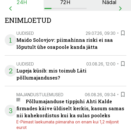
24H
72H
Nädal
ENIMLOETUD
UUDISED
29.07.26, 09:30
1
Maido Solovjov: piimahinna riski ei saa
lõputult ühe osapoole kanda jätta
UUDISED
03.08.26, 12:00
2
Lugeja küsib: mis toimub Läti
põllumajanduses?
MAJANDUSTULEMUSED
06.08.26, 09:34
Põllumajanduse tippjuhi Ahti Kalde
firmades käive üldiselt kerkis, kasum samas
3
nii kahekordistus kui ka sulas pooleks
E-Piimast laekumata piimaraha on enam kui 1,2 miljonit
eurot