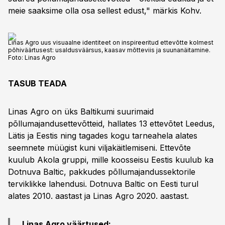
meie saaksime olla osa sellest edust," märkis Kohv.
Linas Agro uus visuaalne identiteet on inspireeritud ettevõtte kolmest
põhiväärtusest: usaldusväärsus, kaasav mõtteviis ja suunanäitamine.
Foto:
Linas Agro
TASUB TEADA
Linas Agro on üks Baltikumi suurimaid
põllumajandusettevõtteid, hallates 13 ettevõtet Leedus,
Lätis ja Eestis ning tagades kogu tarneahela alates
seemnete müügist kuni viljakäitlemiseni. Ettevõte
kuulub Akola gruppi, mille koosseisu Eestis kuulub ka
Dotnuva Baltic, pakkudes põllumajandussektorile
terviklikke lahendusi. Dotnuva Baltic on Eesti turul
alates 2010. aastast ja Linas Agro 2020. aastast.
Linas Agro väärtused: