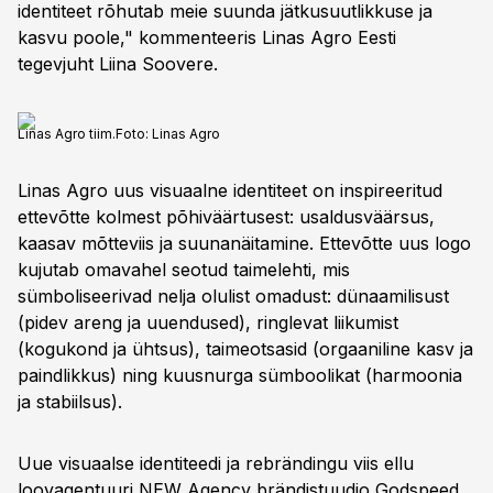
identiteet rõhutab meie suunda jätkusuutlikkuse ja
kasvu poole," kommenteeris Linas Agro Eesti
tegevjuht Liina Soovere.
Linas Agro tiim.
Foto:
Linas Agro
Linas Agro uus visuaalne identiteet on inspireeritud
ettevõtte kolmest põhiväärtusest: usaldusväärsus,
kaasav mõtteviis ja suunanäitamine. Ettevõtte uus logo
kujutab omavahel seotud taimelehti, mis
sümboliseerivad nelja olulist omadust: dünaamilisust
(pidev areng ja uuendused), ringlevat liikumist
(kogukond ja ühtsus), taimeotsasid (orgaaniline kasv ja
paindlikkus) ning kuusnurga sümboolikat (harmoonia
ja stabiilsus).
Uue visuaalse identiteedi ja rebrändingu viis ellu
loovagentuuri NEW Agency brändistuudio Godspeed