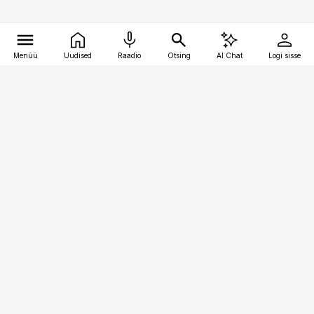
Menüü
Uudised
Raadio
Otsing
AI Chat
Logi sisse
Vana-Lõuna 39/1, 19094 Tallinn
(+372) 667 0111
pollumajandus@pollumajandus.ee
Telli
Reklaam
Firmast
Sisu kasutamisõigused
Ajakirjaniku
eetikakoodeks
Üldtingimused
Privaatsustingimused
Küpsiste poliitika
KKK