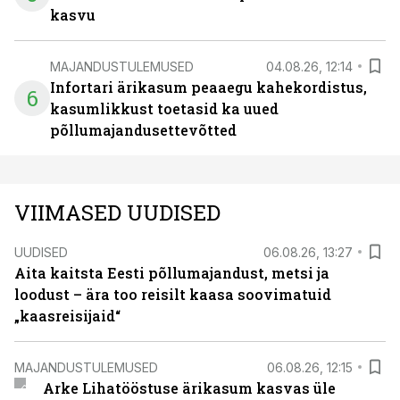
kasvu
MAJANDUSTULEMUSED
04.08.26, 12:14
Infortari ärikasum peaaegu kahekordistus,
6
kasumlikkust toetasid ka uued
põllumajandusettevõtted
VIIMASED UUDISED
UUDISED
06.08.26, 13:27
Aita kaitsta Eesti põllumajandust, metsi ja
loodust – ära too reisilt kaasa soovimatuid
„kaasreisijaid“
MAJANDUSTULEMUSED
06.08.26, 12:15
Arke Lihatööstuse ärikasum kasvas üle