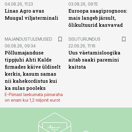
04.08.26, 11:23
03.08.26, 09:15
Linas Agro avas
Euroopa saagiprognoos:
Muugal viljaterminali
mais langeb järsult,
õlikultuurid kasvavad
ST
MAJANDUSTULEMUSED
SISUTURUNDUS
06.08.26, 09:34
22.06.26, 11:16
Põllumajanduse
Uus väetamisloogika
tippjuhi Ahti Kalde
aitab saaki paremini
firmades käive üldiselt
kaitsta
kerkis, kasum samas
nii kahekordistus kui
ka sulas pooleks
E-Piimast laekumata piimaraha
on enam kui 1,2 miljonit eurot