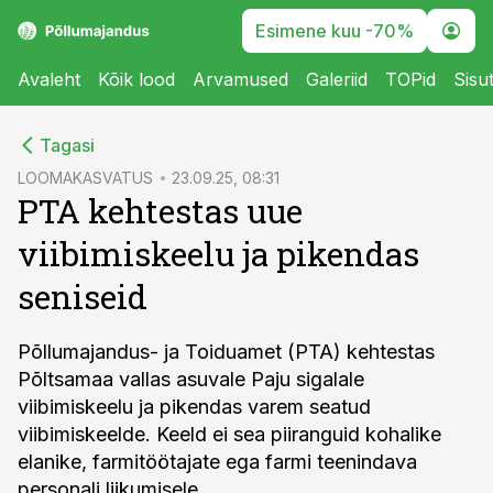
Esimene kuu -70%
Avaleht
Kõik lood
Arvamused
Galeriid
TOPid
Sisu
cebook
Tagasi
Twitter)
LOOMAKASVATUS
23.09.25, 08:31
PTA kehtestas uue
kedIn
viibimiskeelu ja pikendas
ail
seniseid
k
Põllumajandus- ja Toiduamet (PTA) kehtestas
Põltsamaa vallas asuvale Paju sigalale
viibimiskeelu ja pikendas varem seatud
viibimiskeelde. Keeld ei sea piiranguid kohalike
elanike, farmitöötajate ega farmi teenindava
personali liikumisele.