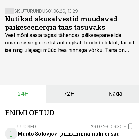
heitvett, virtsa, nakkuskahtlast allapanu ja muud, mis
võib olla nakkuse levitajaks, võib taudikoldest välja viia
SISUTURUNDUS
01.06.26, 13:29
ST
vaid PTA esinduse loal pärast tauditekitaja
Nutikad akusalvestid muudavad
kahjutustamist.
päikeseenergia taas tasuvaks
Veel mõni aasta tagasi tähendas päikesepaneelide
omamine sirgjoonelist äriloogikat: toodad elektrit, tarbid
ise ning ülejäägi müüd hea hinnaga võrku. Täna on
olukord energiaturul muutunud. Taastuvenergia
tootmisvõimsusi on lisandunud omajagu ning
päikeselistel tundidel tekib võrku suur ületootmine, mis
surub börsihinna madalaks või isegi negatiivseks.
Seetõttu on akusalvestid muutumas nii ehitus- kui ka
24H
72H
Nädal
põllumajandusettevõtete jaoks üheks olulisemaks
investeeringuks energialahendustes.
ENIMLOETUD
UUDISED
29.07.26, 09:30
1
Maido Solovjov: piimahinna riski ei saa