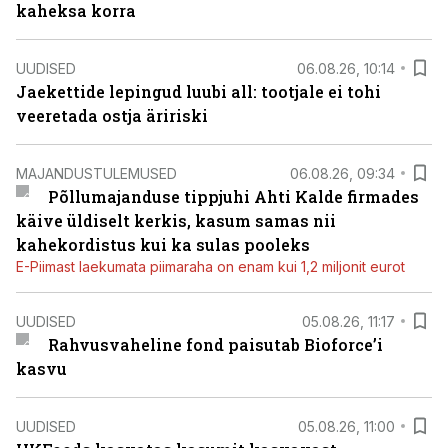
kaheksa korra
UUDISED
06.08.26, 10:14
Jaekettide lepingud luubi all: tootjale ei tohi
veeretada ostja äririski
MAJANDUSTULEMUSED
06.08.26, 09:34
Põllumajanduse tippjuhi Ahti Kalde firmades
käive üldiselt kerkis, kasum samas nii
kahekordistus kui ka sulas pooleks
E-Piimast laekumata piimaraha on enam kui 1,2 miljonit eurot
UUDISED
05.08.26, 11:17
Rahvusvaheline fond paisutab Bioforce’i
kasvu
UUDISED
05.08.26, 11:00