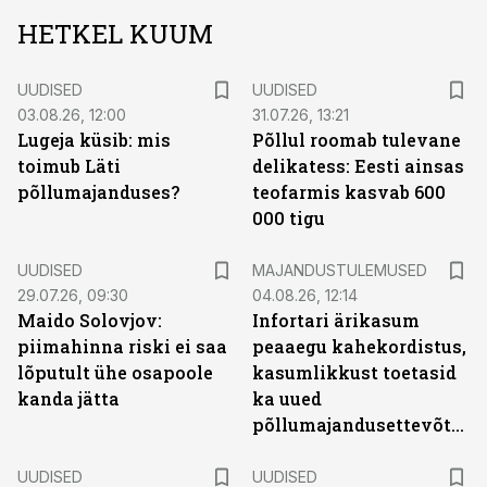
HETKEL KUUM
UUDISED
UUDISED
03.08.26, 12:00
31.07.26, 13:21
Lugeja küsib: mis
Põllul roomab tulevane
toimub Läti
delikatess: Eesti ainsas
põllumajanduses?
teofarmis kasvab 600
000 tigu
UUDISED
MAJANDUSTULEMUSED
29.07.26, 09:30
04.08.26, 12:14
Maido Solovjov:
Infortari ärikasum
piimahinna riski ei saa
peaaegu kahekordistus,
lõputult ühe osapoole
kasumlikkust toetasid
kanda jätta
ka uued
põllumajandusettevõtted
UUDISED
UUDISED