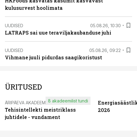
HKFoods kasvatas kasumit kasvavast
kulusurvest hoolimata
UUDISED
05.08.26, 10:30
LATRAPS sai uue teraviljakaubanduse juhi
UUDISED
05.08.26, 09:22
Vihmane juuli pidurdas saagikoristust
ÜRITUSED
8 akadeemilist tundi
Energiasäästli
ÄRIPÄEVA AKADEEMIA
Tehisintellekti meistriklass
2026
juhtidele - vundament