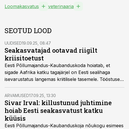
Loomakasvatus
veterinaaria
SEOTUD LOOD
UUDISED
19.09.25, 08:47
Seakasvatajad ootavad riigilt
kriisitoetust
Eesti Põllumajandus-Kaubanduskoda hoiatab, et
sigade Aafrika katku tagajärjel on Eesti sealihaga
isevarustatus langemas kriitilisele tasemele. Tööstuse
taastamiseks ja töökohtade säilitamiseks palub koda
riigilt eraldi toetusmeedet, mis kataks seakasvatajate
ARVAMUSED
17.09.25, 13:30
tööjõukulusid tootmise seiskumise ja taaskäivitamise
Sivar Irval: killustunud juhtimine
ajal.
hoiab Eesti seakasvatust katku
küüsis
Eesti Põllumajandus-Kaubanduskoja nõukogu esimees