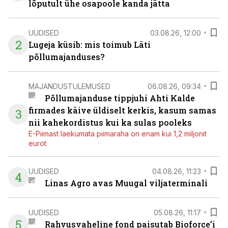
lõputult ühe osapoole kanda jätta
UUDISED
03.08.26, 12:00
2
Lugeja küsib: mis toimub Läti
põllumajanduses?
MAJANDUSTULEMUSED
06.08.26, 09:34
Põllumajanduse tippjuhi Ahti Kalde
firmades käive üldiselt kerkis, kasum samas
3
nii kahekordistus kui ka sulas pooleks
E-Piimast laekumata piimaraha on enam kui 1,2 miljonit
eurot
UUDISED
04.08.26, 11:23
4
Linas Agro avas Muugal viljaterminali
UUDISED
05.08.26, 11:17
5
Rahvusvaheline fond paisutab Bioforce’i