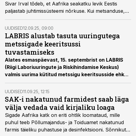
Sivar Irval tõdeb, et Aafrika seakatku levik Eestis
paljastab juhtimissüsteemi nõrkuse. Kui metsanduse,
jahinduse ja loomatauditõrje eest vastutavad eri
ministeeriumid, jäävad lahendused poolikuks ning
UUDISED
12.09.25, 09:00
seakasvatussektor elab püsivas ebakindluses. Ühtse
LABRIS alustab tasuta uuringutega
juhtimise loomine oleks tema hinnangul vältimatu, et
metssigade keeritsussi
tagada toidujulgeolek ja anda seakasvatusele tulevikku.
tuvastamiseks
Alates esmaspäevast, 15. septembrist on LABRIS
(Riigi Laboriuuringute ja Riskihindamise Keskus)
valmis uurima kütitud metssigu keeritsusside ehk
Trichinella
tuvastamiseks senisest suuremas
mahus. Sarnaselt sigade Aafrika katku (SAK)
UUDISED
11.09.25, 12:15
analüüsidega saavad ka keeritsusside uuringud
SAK-i nakatunud farmidest saab läga
olema jahimeestele ning metssigu käitlevatele
välja vedada vaid kirjaliku loaga
ettevõtetele tasuta.
Sigade Aafrika katk on eriti ohtlik loomataud, mille
puhul teeb Põllumajandus- ja Toiduamet nakatunud
farmis täieliku puhastuse ja desinfektsiooni. Sõnnikut,