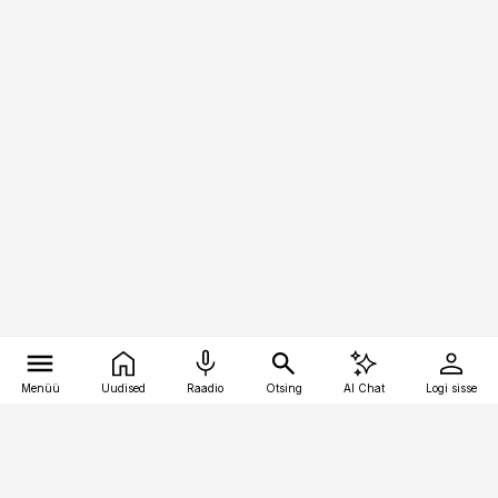
Menüü
Uudised
Raadio
Otsing
AI Chat
Logi sisse
Vana-Lõuna 39/1, 19094 Tallinn