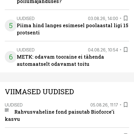
põllumajanduses?
UUDISED
03.08.26, 14:00
5
Piima hind langes esimesel poolaastal ligi 15
protsenti
UUDISED
04.08.26, 10:54
6
METK: odavam tooraine ei tähenda
automaatselt odavamat toitu
VIIMASED UUDISED
UUDISED
05.08.26, 11:17
Rahvusvaheline fond paisutab Bioforce’i
kasvu