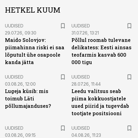
HETKEL KUUM
UUDISED
UUDISED
29.07.26, 09:30
31.07.26, 13:21
Maido Solovjov:
Põllul roomab tulevane
piimahinna riski ei saa
delikatess: Eesti ainsas
lõputult ühe osapoole
teofarmis kasvab 600
kanda jätta
000 tigu
UUDISED
UUDISED
03.08.26, 12:00
28.07.26, 11:44
Lugeja küsib: mis
Leedu valitsus seab
toimub Läti
piima kokkuostjatele
põllumajanduses?
uued piirid ja tugevdab
tootjate positsiooni
UUDISED
UUDISED
03.08.26, 09:15
04.08.26, 11:23