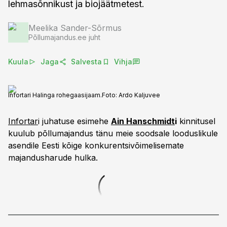
lehmasõnnikust ja biojäätmetest.
Meelika Sander-Sõrmus
Põllumajandus.ee juht
Kuula
Jaga
Salvesta
Vihja
Infortari Halinga rohegaasijaam.
Foto:
Ardo Kaljuvee
Infortar
i juhatuse esimehe
Ain Hanschmidt
i
kinnitusel
kuulub põllumajandus tänu meie soodsale looduslikule
asendile Eesti kõige konkurentsivõimelisemate
majandusharude hulka.