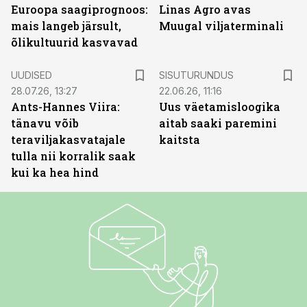
Euroopa saagiprognoos:
Linas Agro avas
mais langeb järsult,
Muugal viljaterminali
õlikultuurid kasvavad
ST
UUDISED
SISUTURUNDUS
28.07.26, 13:27
22.06.26, 11:16
Ants-Hannes Viira:
Uus väetamisloogika
tänavu võib
aitab saaki paremini
teraviljakasvatajale
kaitsta
tulla nii korralik saak
kui ka hea hind