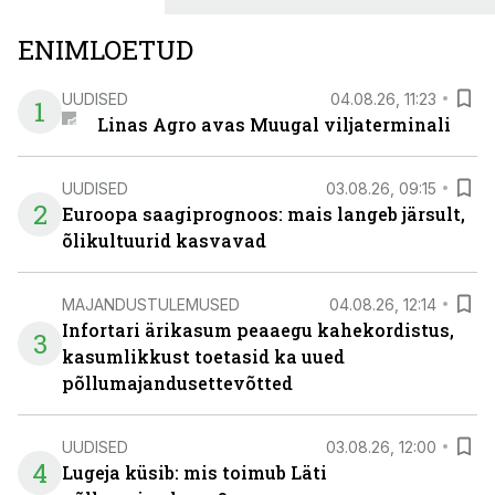
ENIMLOETUD
UUDISED
04.08.26, 11:23
1
Linas Agro avas Muugal viljaterminali
UUDISED
03.08.26, 09:15
2
Euroopa saagiprognoos: mais langeb järsult,
õlikultuurid kasvavad
MAJANDUSTULEMUSED
04.08.26, 12:14
Infortari ärikasum peaaegu kahekordistus,
3
kasumlikkust toetasid ka uued
põllumajandusettevõtted
UUDISED
03.08.26, 12:00
4
Lugeja küsib: mis toimub Läti