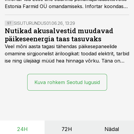
Estonia Farmid OÜ omandamiseks. Infortar koondas
oma põllumajandusega tegelevad ettevõtted Infortar
Agro alla, viis tehingu edukalt lõpule ning jätkab
SISUTURUNDUS
01.06.26, 13:29
ST
põllumajandusse investeerimist.
Nutikad akusalvestid muudavad
päikeseenergia taas tasuvaks
Veel mõni aasta tagasi tähendas päikesepaneelide
omamine sirgjoonelist äriloogikat: toodad elektrit, tarbid
ise ning ülejäägi müüd hea hinnaga võrku. Täna on
olukord energiaturul muutunud. Taastuvenergia
tootmisvõimsusi on lisandunud omajagu ning
päikeselistel tundidel tekib võrku suur ületootmine, mis
Kuva rohkem Seotud lugusid
surub börsihinna madalaks või isegi negatiivseks.
Seetõttu on akusalvestid muutumas nii ehitus- kui ka
põllumajandusettevõtete jaoks üheks olulisemaks
investeeringuks energialahendustes.
24H
72H
Nädal