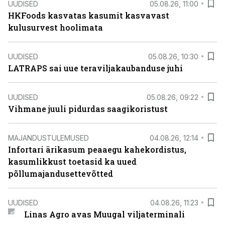
UUDISED
05.08.26, 11:00
HKFoods kasvatas kasumit kasvavast
kulusurvest hoolimata
UUDISED
05.08.26, 10:30
LATRAPS sai uue teraviljakaubanduse juhi
UUDISED
05.08.26, 09:22
Vihmane juuli pidurdas saagikoristust
MAJANDUSTULEMUSED
04.08.26, 12:14
Infortari ärikasum peaaegu kahekordistus,
kasumlikkust toetasid ka uued
põllumajandusettevõtted
UUDISED
04.08.26, 11:23
Linas Agro avas Muugal viljaterminali