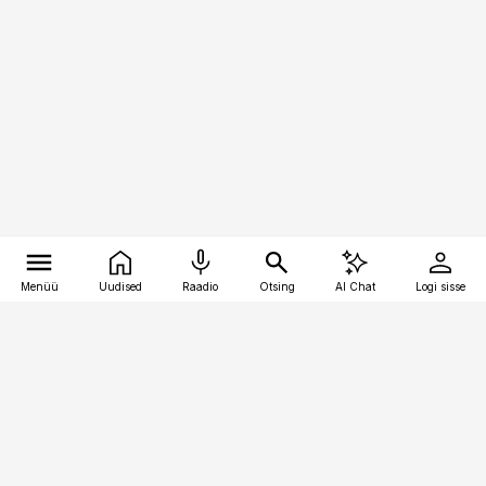
Menüü
Uudised
Raadio
Otsing
AI Chat
Logi sisse
Vana-Lõuna 39/1, 19094 Tallinn
(+372) 667 0111
pollumajandus@pollumajandus.ee