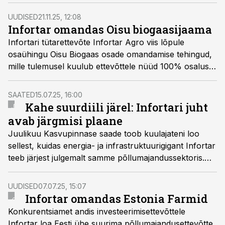
ettevõtte pikaajalisest strateegilisest suunast.
Piimatootmise kasvatamine ja roheenergia arendamine
UUDISED
21.11.25, 12:08
seovad toidutootmise ning energeetika ühtseks
Infortar omandas Oisu biogaasijaama
väärtusahelaks.
Infortari tütarettevõte Infortar Agro viis lõpule
osaühingu Oisu Biogaas osade omandamise tehingud,
mille tulemusel kuulub ettevõttele nüüd 100% osalus
biogaasiettevõttes.
SAATED
15.07.25, 16:00
Kahe suurdiili järel: Infortari juht
avab järgmisi plaane
Juulikuu Kasvupinnase saade toob kuulajateni loo
sellest, kuidas energia- ja infrastruktuurigigant Infortar
teeb järjest julgemalt samme põllumajandussektoris.
Hiljuti on ju omandatud 2 suurt piimatootjat – Halinga
OÜ ja Estonia Farmid. Saatekülaline on Infortari
UUDISED
07.07.25, 15:07
tegevjuht Martti Talgre, kes selgitab, miks nad on
Infortar omandas Estonia Farmid
otsustanud piimandusse investeerida ja millised on
Konkurentsiamet andis investeerimisettevõttele
nende plaanid edaspidiseks.
Infortar loa Eesti ühe suurima põllumajandusettevõtte