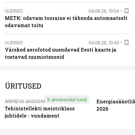
UUDISED
04.08.26, 10:54
METK: odavam tooraine ei tähenda automaatselt
odavamat toitu
UUDISED
04.08.26, 10:43
Värsked aerofotod uuendavad Eesti kaarte ja
toetavad ruumiotsuseid
ÜRITUSED
8 akadeemilist tundi
Energiasäästli
ÄRIPÄEVA AKADEEMIA
Tehisintellekti meistriklass
2026
juhtidele - vundament