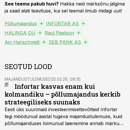
See teema pakub huvi?
Hakka neid märksõnu jälgima
ja saad alati teavituse, kui sel teemal ilmub midagi uut!
Põllumajandus
INFORTAR AS
HALINGA OÜ
Raul Peetson
Ain Hanschmidt
SEB PANK AS
SEOTUD LOOD
MAJANDUSTULEMUSED
25.02.26, 09:35
Infortar kasvas enam kui
kolmandiku – põllumajandus kerkib
strateegiliseks suunaks
Eesti üks suurimaid investeerimisettevõtteid Infortar
tegi möödunud aastal tugeva majandustulemuse, kuid
põllumajanduses toimunud laienemine annab märku