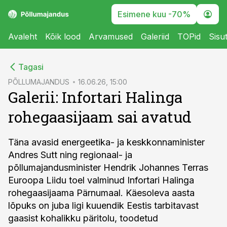
Esimene kuu -70%
Avaleht
Kõik lood
Arvamused
Galeriid
TOPid
Sisu
cebook
Tagasi
Twitter)
PÕLLUMAJANDUS
16.06.26, 15:00
Galerii: Infortari Halinga
kedIn
rohegaasijaam sai avatud
ail
k
Täna avasid energeetika- ja keskkonnaminister
Andres Sutt ning regionaal- ja
põllumajandusminister Hendrik Johannes Terras
Euroopa Liidu toel valminud Infortari Halinga
rohegaasijaama Pärnumaal. Käesoleva aasta
lõpuks on juba ligi kuuendik Eestis tarbitavast
gaasist kohalikku päritolu, toodetud