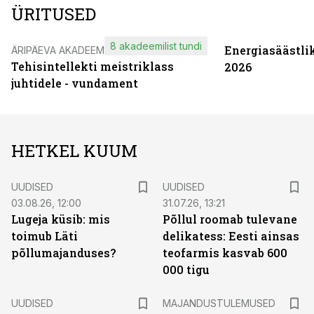
ÜRITUSED
8 akadeemilist tundi
Energiasäästli
ÄRIPÄEVA AKADEEMIA
Tehisintellekti meistriklass
2026
juhtidele - vundament
HETKEL KUUM
UUDISED
UUDISED
03.08.26, 12:00
31.07.26, 13:21
Lugeja küsib: mis
Põllul roomab tulevane
toimub Läti
delikatess: Eesti ainsas
põllumajanduses?
teofarmis kasvab 600
000 tigu
UUDISED
MAJANDUSTULEMUSED