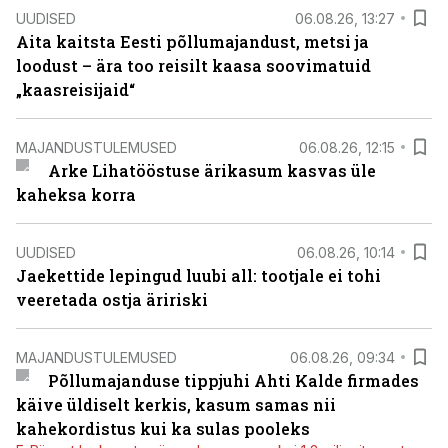
UUDISED
06.08.26, 13:27
Aita kaitsta Eesti põllumajandust, metsi ja
loodust – ära too reisilt kaasa soovimatuid
„kaasreisijaid“
MAJANDUSTULEMUSED
06.08.26, 12:15
Arke Lihatööstuse ärikasum kasvas üle
kaheksa korra
UUDISED
06.08.26, 10:14
Jaekettide lepingud luubi all: tootjale ei tohi
veeretada ostja äririski
MAJANDUSTULEMUSED
06.08.26, 09:34
Põllumajanduse tippjuhi Ahti Kalde firmades
käive üldiselt kerkis, kasum samas nii
kahekordistus kui ka sulas pooleks