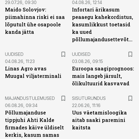
29.07.26, 09:30
04.08.26, 12:14
Maido Solovjov:
Infortari ärikasum
piimahinna riski ei saa
peaaegu kahekordistus,
lõputult ühe osapoole
kasumlikkust toetasid
kanda jätta
ka uued
põllumajandusettevõtted
UUDISED
UUDISED
04.08.26, 11:23
03.08.26, 09:15
Linas Agro avas
Euroopa saagiprognoos:
Muugal viljaterminali
mais langeb järsult,
õlikultuurid kasvavad
ST
MAJANDUSTULEMUSED
SISUTURUNDUS
06.08.26, 09:34
22.06.26, 11:16
Põllumajanduse
Uus väetamisloogika
tippjuhi Ahti Kalde
aitab saaki paremini
firmades käive üldiselt
kaitsta
kerkis, kasum samas