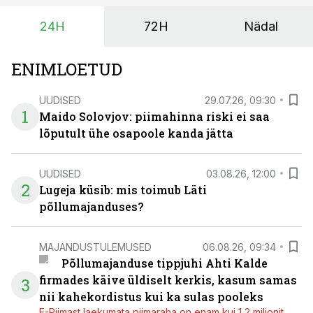
24H
72H
Nädal
ENIMLOETUD
UUDISED
29.07.26, 09:30
1
Maido Solovjov: piimahinna riski ei saa
lõputult ühe osapoole kanda jätta
UUDISED
03.08.26, 12:00
2
Lugeja küsib: mis toimub Läti
põllumajanduses?
MAJANDUSTULEMUSED
06.08.26, 09:34
Põllumajanduse tippjuhi Ahti Kalde
firmades käive üldiselt kerkis, kasum samas
3
nii kahekordistus kui ka sulas pooleks
E-Piimast laekumata piimaraha on enam kui 1,2 miljonit