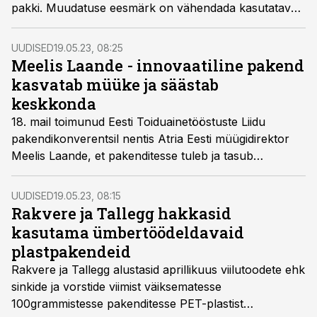
pakki. Muudatuse eesmärk on vähendada kasutatava
plasti ja pakendi määra ja säilitada seejuures
hakklihade kõrge kvaliteet. Kokku vähendatakse
UUDISED
19.05.23, 08:25
plastiku tarbimist 70 tonni aastas ja komposiitmaterjali
Meelis Laande - innovaatiline pakend
asemel kasutatakse 100% ringlusesse võetavat PP-
kasvatab müüke ja säästab
plasti.
keskkonda
18. mail toimunud Eesti Toiduainetööstuste Liidu
pakendikonverentsil nentis Atria Eesti müügidirektor
Meelis Laande, et pakenditesse tuleb ja tasub
panustada. Samas ettevõtjatel puudub selgus, mis
materjale meil Eestis ollakse võimelised ümbertöötlema
UUDISED
19.05.23, 08:15
ja mida mitte - see takistab investeeringuid.
Rakvere ja Tallegg hakkasid
kasutama ümbertöödeldavaid
plastpakendeid
Rakvere ja Tallegg alustasid aprillikuus viilutoodete ehk
sinkide ja vorstide viimist väiksematesse
100grammistesse pakenditesse PET-plastist