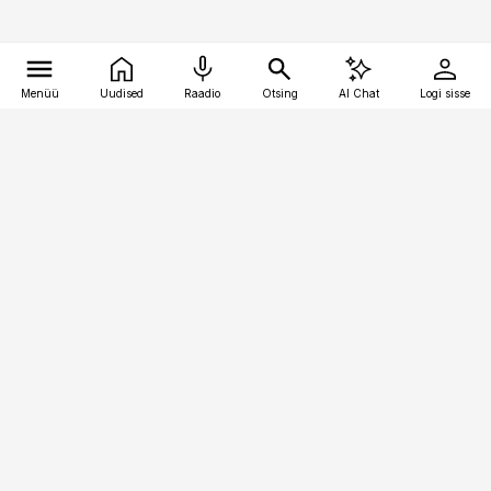
Menüü
Uudised
Raadio
Otsing
AI Chat
Logi sisse
Vana-Lõuna 39/1, 19094 Tallinn
(+372) 667 0111
pollumajandus@pollumajandus.ee
Telli
Reklaam
Firmast
Sisu kasutamisõigused
Ajakirjaniku
eetikakoodeks
Üldtingimused
Privaatsustingimused
Küpsiste poliitika
KKK