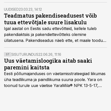
pakendisse, mis on ümbertöödeldavad ja vähendavad
seega oluliselt plasttoodete mõju keskkonnale.
UUDISED
23.03.23, 14:12
Teadmatus pakendiseadusest võib
tuua ettevõtjale suure lisakulu
Igal aastal on Eestis sadu ettevõtteid, kellele tuleb
pakendiaktsiis ja pakendiettevõtteks olemine
üllatusena. Pakendiseadus näeb ette, et maale toodud
ja Eestis pakendatud ning siin müüdud toodete ümber
olev pakend tuleb ettevõtjatel kokku koguda ja
SISUTURUNDUS
22.06.26, 11:16
ST
taaskasutada. Valdavalt seda ettevõtjad ei tee ning
Uus väetamisloogika aitab saaki
seetõttu tuleb tasuda riigile pakendiaktsiisi.
paremini kaitsta
Eesti põllumajanduses on väetamisstrateegiad liikumas
üha teadlikuma ja paindlikuma suuna poole. Yara on
toonud turule uue väetise YaraMila® NPK 13-5-17,
mille eesmärk on mitte ainult parandada saagikust,
vaid ka muuta põllumeeste mõtteviisi väetamise
ajastuse ja koguste osas.