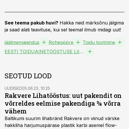
See teema pakub huvi?
Hakka neid märksõnu jälgima
ja saad alati teavituse, kui sel teemal ilmub midagi uut!
jäätmemajandus
Rohepööre
Toidu tootmine
EESTI TOIDUAINETÖÖSTUSE LIIT MTÜ
SEOTUD LOOD
UUDISED
05.06.23, 10:25
Rakvere Lihatööstus: uut pakendit on
võrreldes eelmise pakendiga ¾ võrra
vähem
Baltikumi suurim lihabränd Rakvere on viinud värske
hakkliha harjumuspärase plastik karbi asemel flow-