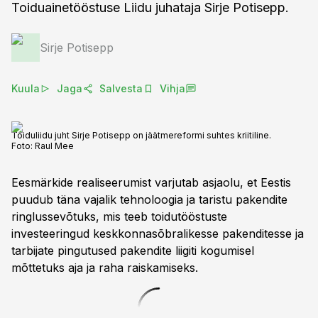
Toiduainetööstuse Liidu juhataja Sirje Potisepp.
Sirje Potisepp
Kuula
Jaga
Salvesta
Vihja
Toiduliidu juht Sirje Potisepp on jäätmereformi suhtes kriitiline.
Foto:
Raul Mee
Eesmärkide realiseerumist varjutab asjaolu, et Eestis
puudub täna vajalik tehnoloogia ja taristu pakendite
ringlussevõtuks, mis teeb toidutööstuste
investeeringud keskkonnasõbralikesse pakenditesse ja
tarbijate pingutused pakendite liigiti kogumisel
mõttetuks aja ja raha raiskamiseks.