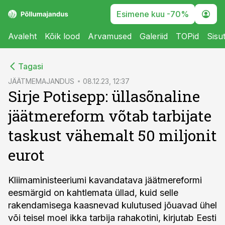
Esimene kuu -70%
Avaleht
Kõik lood
Arvamused
Galeriid
TOPid
Sisu
cebook
Tagasi
Twitter)
JÄÄTMEMAJANDUS
08.12.23, 12:37
Sirje Potisepp: üllasõnaline
kedIn
jäätmereform võtab tarbijate
ail
taskust vähemalt 50 miljonit
k
eurot
Kliimaministeeriumi kavandatava jäätmereformi
eesmärgid on kahtlemata üllad, kuid selle
rakendamisega kaasnevad kulutused jõuavad ühel
või teisel moel ikka tarbija rahakotini, kirjutab Eesti