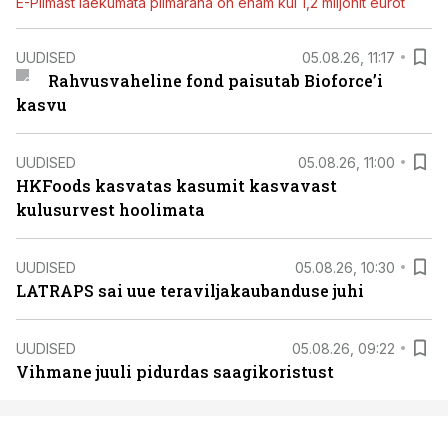
E-Piimast laekumata piimaraha on enam kui 1,2 miljonit eurot
UUDISED
05.08.26, 11:17
Rahvusvaheline fond paisutab Bioforce’i
kasvu
UUDISED
05.08.26, 11:00
HKFoods kasvatas kasumit kasvavast
kulusurvest hoolimata
UUDISED
05.08.26, 10:30
LATRAPS sai uue teraviljakaubanduse juhi
UUDISED
05.08.26, 09:22
Vihmane juuli pidurdas saagikoristust