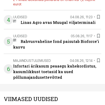
eurot
UUDISED
04.08.26, 11:23
4
Linas Agro avas Muugal viljaterminali
UUDISED
05.08.26, 11:17
5
Rahvusvaheline fond paisutab Bioforce’i
kasvu
MAJANDUSTULEMUSED
04.08.26, 12:14
Infortari ärikasum peaaegu kahekordistus,
6
kasumlikkust toetasid ka uued
põllumajandusettevõtted
VIIMASED UUDISED