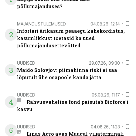
põllumajanduses?
MAJANDUSTULEMUSED
04.08.26, 12:14
Infortari ärikasum peaaegu kahekordistus,
2
kasumlikkust toetasid ka uued
põllumajandusettevõtted
UUDISED
29.07.26, 09:30
3
Maido Solovjov: piimahinna riski ei saa
lõputult ühe osapoole kanda jätta
UUDISED
05.08.26, 11:17
4
Rahvusvaheline fond paisutab Bioforce’i
kasvu
UUDISED
04.08.26, 11:23
5
Linas Agro avas Muugal viljaterminali