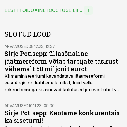
EESTI TOIDUAINETÖÖSTUSE LIIT MTÜ
SEOTUD LOOD
ARVAMUSED
08.12.23, 12:37
Sirje Potisepp: üllasõnaline
jäätmereform võtab tarbijate taskust
vähemalt 50 miljonit eurot
Kliimaministeeriumi kavandatava jäätmereformi
eesmärgid on kahtlemata üllad, kuid selle
rakendamisega kaasnevad kulutused jõuavad ühel või
teisel moel ikka tarbija rahakotini, kirjutab Eesti
Toiduainetööstuse Liidu juhataja Sirje Potisepp.
ARVAMUSED
10.11.23, 09:00
Sirje Potisepp: Kaotame konkurentsis
ka siseturul!