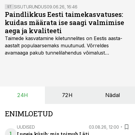
SISUTURUNDUS
09.06.26, 16:46
ST
Paindlikkus Eesti taimekasvatuses:
kuidas määrata ise saagi valmimise
aega ja kvaliteeti
Taimede kasvatamine kiletunnelites on Eestis aasta-
aastalt populaarsemaks muutunud. Võrreldes
avamaaga pakub tunnelilahendus võimalust
saagikoristuse algust kuni kahe nädala võrra
varasemaks tuua või hoopis hilisemaks lükata. Hästi
planeerides on tänu sellele võimalik saada ka saagi
eest turul kõrgemat hinda.
24H
72H
Nädal
ENIMLOETUD
UUDISED
03.08.26, 12:00
1
Lugeja küsib: mis toimub Läti