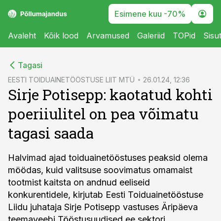
Esimene kuu -70%
Avaleht
Kõik lood
Arvamused
Galeriid
TOPid
Sisu
cebook
Tagasi
Twitter)
EESTI TOIDUAINETÖÖSTUSE LIIT MTÜ
26.01.24, 12:36
Sirje Potisepp: kaotatud kohti
kedIn
poeriiulitel on pea võimatu
ail
tagasi saada
k
Halvimad ajad toiduainetööstuses peaksid olema
möödas, kuid valitsuse soovimatus omamaist
tootmist kaitsta on andnud eeliseid
konkurentidele, kirjutab Eesti Toiduainetööstuse
Liidu juhataja Sirje Potisepp vastuses Äripäeva
teemaveebi Tööstusuudised.ee sektori