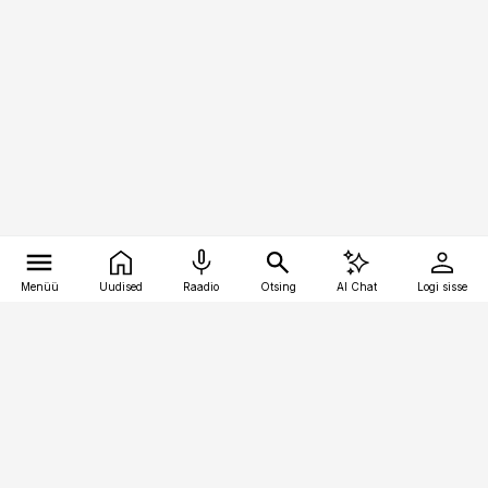
Menüü
Uudised
Raadio
Otsing
AI Chat
Logi sisse
Vana-Lõuna 39/1, 19094 Tallinn
(+372) 667 0111
pollumajandus@pollumajandus.ee