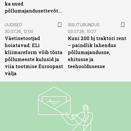
ka uued
põllumajandusettevõtted
ST
UUDISED
SISUTURUNDUS
30.07.26, 12:00
03.07.26, 10:27
Väetisetootjad
Kuni 200 hj traktori rent
hoiatavad: ELi
– paindlik lahendus
kliimareform võib tõsta
põllumajandusse,
põllumeeste kulusid ja
ehitusse ja
viia tootmise Euroopast
teehooldusesse
välja