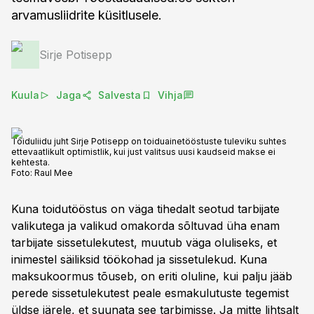
arvamusliidrite küsitlusele.
Sirje Potisepp
Kuula
Jaga
Salvesta
Vihja
Toiduliidu juht Sirje Potisepp on toiduainetööstuste tuleviku suhtes
ettevaatlikult optimistlik, kui just valitsus uusi kaudseid makse ei
kehtesta.
Foto:
Raul Mee
Kuna toidutööstus on väga tihedalt seotud tarbijate
valikutega ja valikud omakorda sõltuvad üha enam
tarbijate sissetulekutest, muutub väga oluliseks, et
inimestel säiliksid töökohad ja sissetulekud. Kuna
maksukoormus tõuseb, on eriti oluline, kui palju jääb
perede sissetulekutest peale esmakulutuste tegemist
üldse järele, et suunata see tarbimisse. Ja mitte lihtsalt