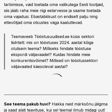
tarbimisse, vaid toetada oma valikutega Eesti tootjaid,
siis jääb raha meie riigi eelarvesse ja saame toetada
oma vajadusi. Ebastabiilsust on endiselt palju ning
ettevõtjad oma otsustes väga kaalutlevad.
Teemaveeb Tööstusuudised.ee
küsis sektori
liidritelt: mis on tööstuses 2024. aastal kõige
olulisem teema? Milliseks hindate tööstuse
ekspordi väljavaadet? Kuidas hindate meie
konkurentsivõimet? Millised on tööstussektori
väljavaated käesoleval aastal?
See teema pakub huvi?
Hakka neid märksõnu jälgima
ja saad alati teavituse, kui sel teemal ilmub midagi uut!