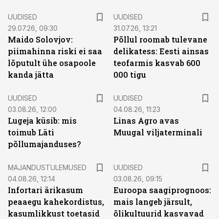
UUDISED
UUDISED
29.07.26, 09:30
31.07.26, 13:21
Maido Solovjov:
Põllul roomab tulevane
piimahinna riski ei saa
delikatess: Eesti ainsas
lõputult ühe osapoole
teofarmis kasvab 600
kanda jätta
000 tigu
UUDISED
UUDISED
03.08.26, 12:00
04.08.26, 11:23
Lugeja küsib: mis
Linas Agro avas
toimub Läti
Muugal viljaterminali
põllumajanduses?
MAJANDUSTULEMUSED
UUDISED
04.08.26, 12:14
03.08.26, 09:15
Infortari ärikasum
Euroopa saagiprognoos:
peaaegu kahekordistus,
mais langeb järsult,
kasumlikkust toetasid
õlikultuurid kasvavad