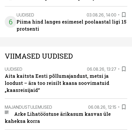
UUDISED
03.08.26, 14:00
6
Piima hind langes esimesel poolaastal ligi 15
protsenti
VIIMASED UUDISED
UUDISED
06.08.26, 13:27
Aita kaitsta Eesti põllumajandust, metsi ja
loodust – ära too reisilt kaasa soovimatuid
„kaasreisijaid“
MAJANDUSTULEMUSED
06.08.26, 12:15
Arke Lihatööstuse ärikasum kasvas üle
kaheksa korra