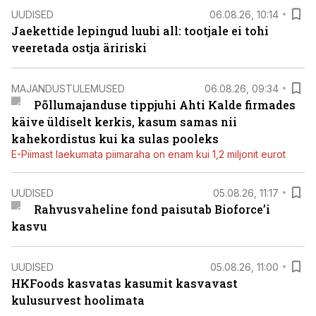
UUDISED
06.08.26, 10:14
Jaekettide lepingud luubi all: tootjale ei tohi
veeretada ostja äririski
MAJANDUSTULEMUSED
06.08.26, 09:34
Põllumajanduse tippjuhi Ahti Kalde firmades
käive üldiselt kerkis, kasum samas nii
kahekordistus kui ka sulas pooleks
E-Piimast laekumata piimaraha on enam kui 1,2 miljonit eurot
UUDISED
05.08.26, 11:17
Rahvusvaheline fond paisutab Bioforce’i
kasvu
UUDISED
05.08.26, 11:00
HKFoods kasvatas kasumit kasvavast
kulusurvest hoolimata