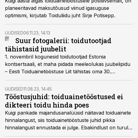
Kuigi aasta algas toiduainetööstusele positiivsemalt, on
planeeritavad maksutõusud viinud igasuguse
optimismi, kirjutab Toiduliidu juht Sirje Potisepp.
UUDISED
06.11.23, 14:13
Suur fotogalerii: toidutootjad
tähistasid juubelit
1. novembril kogunesid toidutootjad Estonia
kontsertsaali, et maha pidada meeleolukas juubelipidu
– Eesti Toiduainetööstuse Liit tähistas oma 30.
tegutsemisaastat.
UUDISED
11.08.23, 14:45
Tööstusjuhid: toiduainetööstused ei
dikteeri toidu hinda poes
Kuigi pankade majandusanalüüsid näitavad toiduainete
hinnalangust, siis toiduainetööstuste juhid pikka
hinnalangust ennustada ei julge. Ebakindlust on turul
liiga palju, leiavad tööstusjuhid.