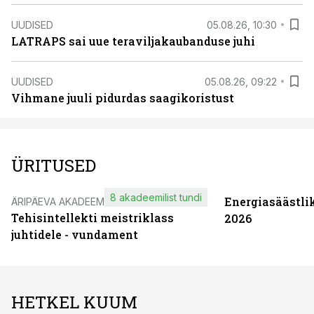
UUDISED
05.08.26, 10:30
LATRAPS sai uue teraviljakaubanduse juhi
UUDISED
05.08.26, 09:22
Vihmane juuli pidurdas saagikoristust
ÜRITUSED
8 akadeemilist tundi
Energiasäästli
ÄRIPÄEVA AKADEEMIA
Tehisintellekti meistriklass
2026
juhtidele - vundament
HETKEL KUUM