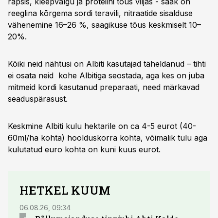
rapsis, kleepvalgu ja proteiini tõus viljas - saak on
reeglina kõrgema sordi teravili, nitraatide sisalduse
vähenemine 16–26 %, saagikuse tõus keskmiselt 10–
20%.
Kõiki neid nähtusi on Albiti kasutajad täheldanud – tihti
ei osata neid kohe Albitiga seostada, aga kes on juba
mitmeid kordi kasutanud preparaati, need märkavad
seaduspärasust.
Keskmine Albiti kulu hektarile on ca 4-5 eurot (40-
60ml/ha kohta) hoolduskorra kohta, võimalik tulu aga
kulutatud euro kohta on kuni kuus eurot.
HETKEL KUUM
06.08.26, 09:34
03.08.