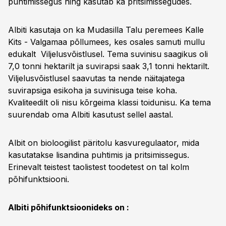
puhtimissegus ning kasutab ka pritsimissegudes.
Albiti kasutaja on ka Mudasilla Talu peremees Kalle
Kits - Valgamaa põllumees, kes osales samuti mullu
edukalt Viljelusvõistlusel. Tema suvinisu saagikus oli
7,0 tonni hektarilt ja suvirapsi saak 3,1 tonni hektarilt.
Viljelusvõistlusel saavutas ta nende näitajatega
suvirapsiga esikoha ja suvinisuga teise koha.
Kvaliteedilt oli nisu kõrgeima klassi toidunisu. Ka tema
suurendab oma Albiti kasutust sellel aastal.
Albit on bioloogilist päritolu kasvuregulaator, mida
kasutatakse lisandina puhtimis ja pritsimissegus.
Erinevalt teistest taolistest toodetest on tal kolm
põhifunktsiooni.
Albiti põhifunktsioonideks on :