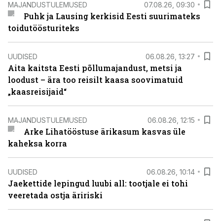
MAJANDUSTULEMUSED
07.08.26, 09:30
Puhk ja Lausing kerkisid Eesti suurimateks
toidutöösturiteks
UUDISED
06.08.26, 13:27
Aita kaitsta Eesti põllumajandust, metsi ja
loodust – ära too reisilt kaasa soovimatuid
„kaasreisijaid“
MAJANDUSTULEMUSED
06.08.26, 12:15
Arke Lihatööstuse ärikasum kasvas üle
kaheksa korra
UUDISED
06.08.26, 10:14
Jaekettide lepingud luubi all: tootjale ei tohi
veeretada ostja äririski