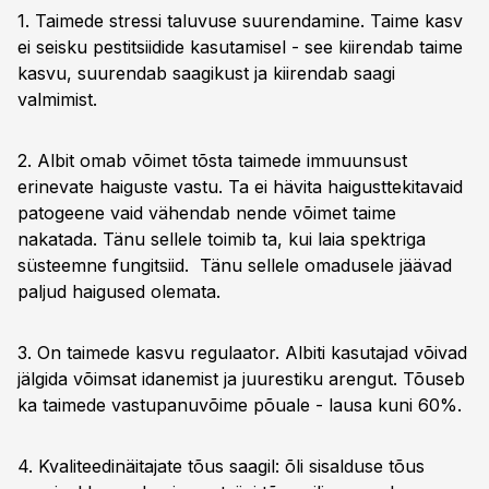
1. Taimede stressi taluvuse suurendamine. Taime kasv
ei seisku pestitsiidide kasutamisel - see kiirendab taime
kasvu, suurendab saagikust ja kiirendab saagi
valmimist.
2. Albit omab võimet tõsta taimede immuunsust
erinevate haiguste vastu. Ta ei hävita haigusttekitavaid
patogeene vaid vähendab nende võimet taime
nakatada. Tänu sellele toimib ta, kui laia spektriga
süsteemne fungitsiid. Tänu sellele omadusele jäävad
paljud haigused olemata.
3. On taimede kasvu regulaator. Albiti kasutajad võivad
jälgida võimsat idanemist ja juurestiku arengut. Tõuseb
ka taimede vastupanuvõime põuale - lausa kuni 60%.
4. Kvaliteedinäitajate tõus saagil: õli sisalduse tõus