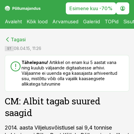
Esimene kuu -70%
Avaleht
Kõik lood
Arvamused
Galeriid
TOPid
Sisu
cebook
cebook
Tagasi
Twitter)
Twitter)
08.04.15, 11:26
ST
kedIn
kedIn
Tähelepanu!
Artikkel on enam kui 5 aastat vana
ning kuulub väljaande digitaalsesse arhiivi.
ail
ail
Väljaanne ei uuenda ega kaasajasta arhiveeritud
sisu, mistõttu võib olla vajalik kaasaegsete
k
k
allikatega tutvumine
CM: Albit tagab suured
saagid
2014. aasta Viljelusvõistlusel sai 9,4 tonnise