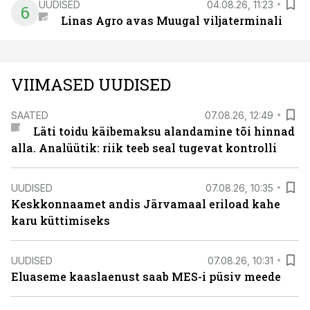
UUDISED
04.08.26, 11:23
6
Linas Agro avas Muugal viljaterminali
VIIMASED UUDISED
SAATED
07.08.26, 12:49
Läti toidu käibemaksu alandamine tõi hinnad
alla. Analüütik: riik teeb seal tugevat kontrolli
UUDISED
07.08.26, 10:35
Keskkonnaamet andis Järvamaal eriload kahe
karu küttimiseks
UUDISED
07.08.26, 10:31
Eluaseme kaaslaenust saab MES-i püsiv meede