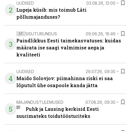
UUDISED
03.08.26, 12:00
2
Lugeja küsib: mis toimub Läti
põllumajanduses?
SISUTURUNDUS
09.06.26, 16:46
ST
Paindlikkus Eesti taimekasvatuses: kuidas
3
määrata ise saagi valmimise aega ja
kvaliteeti
UUDISED
29.07.26, 09:30
4
Maido Solovjov: piimahinna riski ei saa
lõputult ühe osapoole kanda jätta
MAJANDUSTULEMUSED
07.08.26, 09:30
5
Puhk ja Lausing kerkisid Eesti
suurimateks toidutöösturiteks