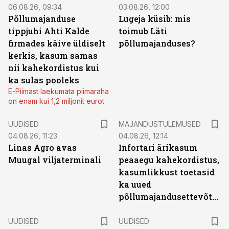
06.08.26, 09:34
03.08.26, 12:00
Põllumajanduse
Lugeja küsib: mis
tippjuhi Ahti Kalde
toimub Läti
firmades käive üldiselt
põllumajanduses?
kerkis, kasum samas
nii kahekordistus kui
ka sulas pooleks
E-Piimast laekumata piimaraha
on enam kui 1,2 miljonit eurot
UUDISED
MAJANDUSTULEMUSED
04.08.26, 11:23
04.08.26, 12:14
Linas Agro avas
Infortari ärikasum
Muugal viljaterminali
peaaegu kahekordistus,
kasumlikkust toetasid
ka uued
põllumajandusettevõtted
UUDISED
UUDISED