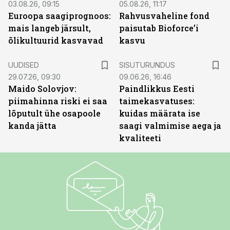
03.08.26, 09:15
05.08.26, 11:17
Euroopa saagiprognoos:
Rahvusvaheline fond
mais langeb järsult,
paisutab Bioforce’i
õlikultuurid kasvavad
kasvu
ST
UUDISED
SISUTURUNDUS
29.07.26, 09:30
09.06.26, 16:46
Maido Solovjov:
Paindlikkus Eesti
piimahinna riski ei saa
taimekasvatuses:
lõputult ühe osapoole
kuidas määrata ise
kanda jätta
saagi valmimise aega ja
kvaliteeti