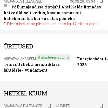
MAJANDUSTULEMUSED
06.08.26, 09:34
Põllumajanduse tippjuhi Ahti Kalde firmades
käive üldiselt kerkis, kasum samas nii
kahekordistus kui ka sulas pooleks
E-Piimast laekumata piimaraha on enam kui 1,2 miljonit eurot
ÜRITUSED
8 akadeemilist tundi
Energiasäästli
ÄRIPÄEVA AKADEEMIA
Tehisintellekti meistriklass
2026
juhtidele - vundament
HETKEL KUUM
MAJANDUSTULEMUSED
UUDISED