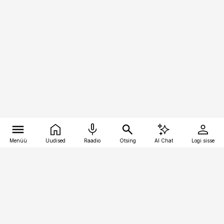
Menüü
Uudised
Raadio
Otsing
AI Chat
Logi sisse
Vana-Lõuna 39/1, 19094 Tallinn
(+372) 667 0111
pollumajandus@pollumajandus.ee