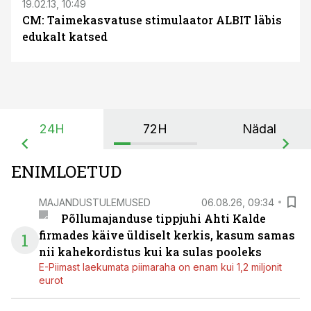
19.02.13, 10:49
CM: Taimekasvatuse stimulaator ALBIT läbis
edukalt katsed
24H
72H
Nädal
ENIMLOETUD
MAJANDUSTULEMUSED
06.08.26, 09:34
Põllumajanduse tippjuhi Ahti Kalde
firmades käive üldiselt kerkis, kasum samas
1
nii kahekordistus kui ka sulas pooleks
E-Piimast laekumata piimaraha on enam kui 1,2 miljonit
eurot