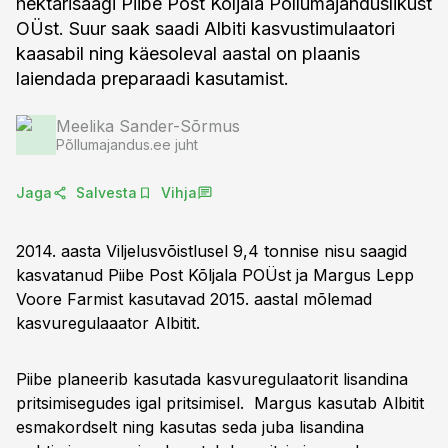
hektarisaagi Piibe Post Kõljala Põllumajanduslikust
OÜst. Suur saak saadi Albiti kasvustimulaatori
kaasabil ning käesoleval aastal on plaanis
laiendada preparaadi kasutamist.
Meelika Sander-Sõrmus
Põllumajandus.ee juht
Jaga
Salvesta
Vihja
2014. aasta Viljelusvõistlusel 9,4 tonnise nisu saagid
kasvatanud Piibe Post Kõljala POÜst ja Margus Lepp
Voore Farmist kasutavad 2015. aastal mõlemad
kasvuregulaaator Albitit.
Piibe planeerib kasutada kasvuregulaatorit lisandina
pritsimisegudes igal pritsimisel. Margus kasutab Albitit
esmakordselt ning kasutas seda juba lisandina