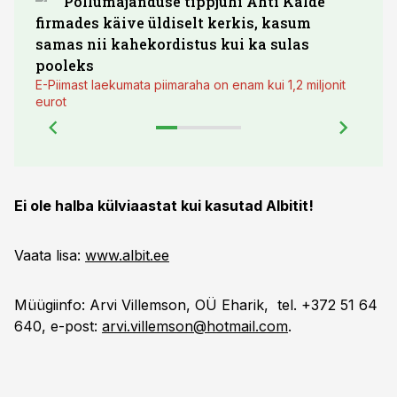
Põllumajanduse tippjuhi Ahti Kalde
Luge
firmades käive üldiselt kerkis, kasum
põll
samas nii kahekordistus kui ka sulas
pooleks
E-Piimast laekumata piimaraha on enam kui 1,2 miljonit
eurot
Ei ole halba külviaastat kui kasutad Albitit!
Vaata lisa:
www.albit.ee
Müügiinfo: Arvi Villemson, OÜ Eharik, tel. +372 51 64
640, e-post:
arvi.villemson@hotmail.com
.