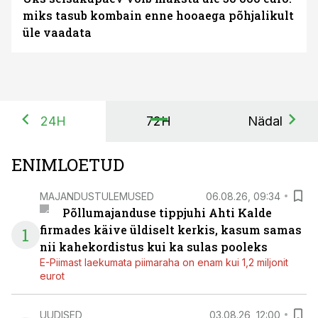
miks tasub kombain enne hooaega põhjalikult
üle vaadata
24H
72H
Nädal
ENIMLOETUD
MAJANDUSTULEMUSED
06.08.26, 09:34
Põllumajanduse tippjuhi Ahti Kalde
firmades käive üldiselt kerkis, kasum samas
1
nii kahekordistus kui ka sulas pooleks
E-Piimast laekumata piimaraha on enam kui 1,2 miljonit
eurot
UUDISED
03.08.26, 12:00