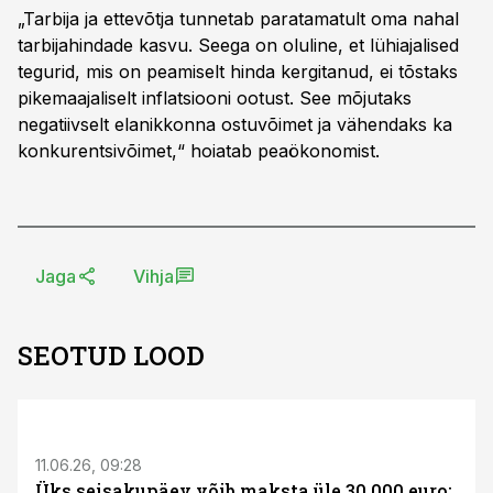
„Tarbija ja ettevõtja tunnetab paratamatult oma nahal
tarbijahindade kasvu. Seega on oluline, et lühiajalised
tegurid, mis on peamiselt hinda kergitanud, ei tõstaks
pikemaajaliselt inflatsiooni ootust. See mõjutaks
negatiivselt elanikkonna ostuvõimet ja vähendaks ka
konkurentsivõimet,“ hoiatab peaökonomist.
Jaga
Vihja
SEOTUD LOOD
ST
11.06.26, 09:28
Üks seisakupäev võib maksta üle 30 000 euro: