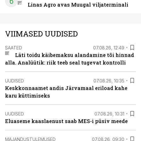
6
Linas Agro avas Muugal viljaterminali
VIIMASED UUDISED
SAATED
07.08.26, 12:49
Läti toidu käibemaksu alandamine tõi hinnad
alla. Analüütik: riik teeb seal tugevat kontrolli
UUDISED
07.08.26, 10:35
Keskkonnaamet andis Järvamaal eriload kahe
karu küttimiseks
UUDISED
07.08.26, 10:31
Eluaseme kaaslaenust saab MES-i püsiv meede
MAJANDUSTULEMUSED
07.08.26, 09:30