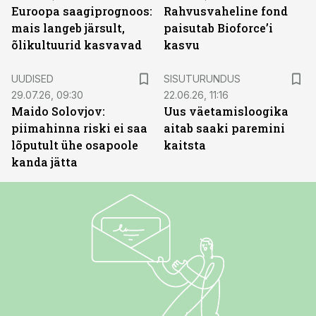
Euroopa saagiprognoos:
Rahvusvaheline fond
mais langeb järsult,
paisutab Bioforce’i
õlikultuurid kasvavad
kasvu
ST
UUDISED
SISUTURUNDUS
29.07.26, 09:30
22.06.26, 11:16
Maido Solovjov:
Uus väetamisloogika
piimahinna riski ei saa
aitab saaki paremini
lõputult ühe osapoole
kaitsta
kanda jätta