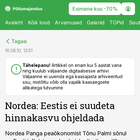
Esimene kuu -70%
Avaleht
Kõik lood
Arvamused
Galeriid
TOPid
Sisu
cebook
cebook
Tagasi
Twitter)
Twitter)
16.08.10, 13:51
kedIn
kedIn
Tähelepanu!
Artikkel on enam kui 5 aastat vana
ning kuulub väljaande digitaalsesse arhiivi.
ail
ail
Väljaanne ei uuenda ega kaasajasta arhiveeritud
sisu, mistõttu võib olla vajalik kaasaegsete
k
k
allikatega tutvumine
Nordea: Eestis ei suudeta
hinnakasvu ohjeldada
Nordea Panga peaökonomist Tõnu Palmi sõnul