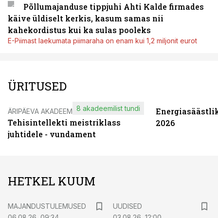
Põllumajanduse tippjuhi Ahti Kalde firmades
käive üldiselt kerkis, kasum samas nii
kahekordistus kui ka sulas pooleks
E-Piimast laekumata piimaraha on enam kui 1,2 miljonit eurot
ÜRITUSED
8 akadeemilist tundi
Energiasäästli
ÄRIPÄEVA AKADEEMIA
Tehisintellekti meistriklass
2026
juhtidele - vundament
HETKEL KUUM
MAJANDUSTULEMUSED
UUDISED
06.08.26, 09:34
03.08.26, 12:00