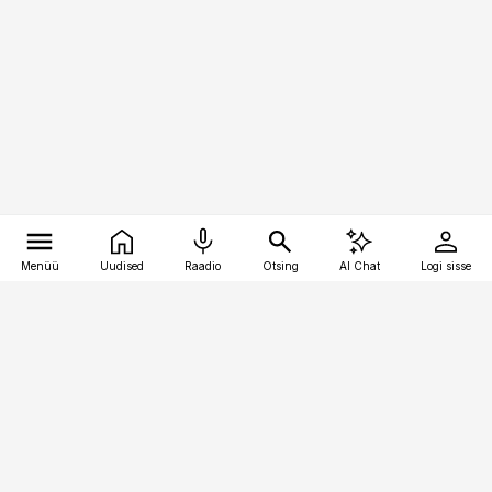
Menüü
Uudised
Raadio
Otsing
AI Chat
Logi sisse
Vana-Lõuna 39/1, 19094 Tallinn
(+372) 667 0111
pollumajandus@pollumajandus.ee
Telli
Reklaam