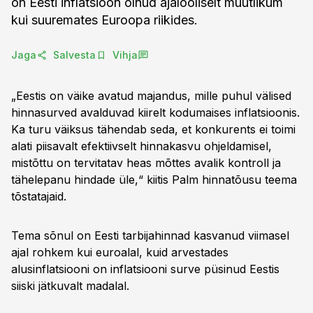
on Eesti inflatsioon olnud ajalooliselt muutlikum
kui suuremates Euroopa riikides.
Jaga
Salvesta
Vihja
„Eestis on väike avatud majandus, mille puhul välised
hinnasurved avalduvad kiirelt kodumaises inflatsioonis.
Ka turu väiksus tähendab seda, et konkurents ei toimi
alati piisavalt efektiivselt hinnakasvu ohjeldamisel,
mistõttu on tervitatav heas mõttes avalik kontroll ja
tähelepanu hindade üle,“ kiitis Palm hinnatõusu teema
tõstatajaid.
Tema sõnul on Eesti tarbijahinnad kasvanud viimasel
ajal rohkem kui euroalal, kuid arvestades
alusinflatsiooni on inflatsiooni surve püsinud Eestis
siiski jätkuvalt madalal.