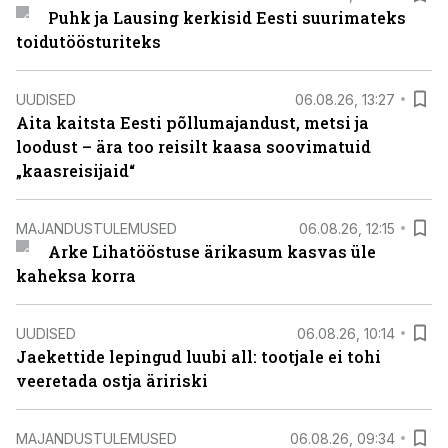
Puhk ja Lausing kerkisid Eesti suurimateks
toidutöösturiteks
UUDISED
06.08.26, 13:27
Aita kaitsta Eesti põllumajandust, metsi ja
loodust – ära too reisilt kaasa soovimatuid
„kaasreisijaid“
MAJANDUSTULEMUSED
06.08.26, 12:15
Arke Lihatööstuse ärikasum kasvas üle
kaheksa korra
UUDISED
06.08.26, 10:14
Jaekettide lepingud luubi all: tootjale ei tohi
veeretada ostja äririski
MAJANDUSTULEMUSED
06.08.26, 09:34