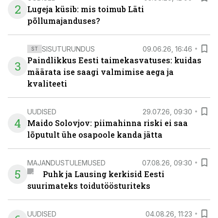
2
Lugeja küsib: mis toimub Läti
põllumajanduses?
SISUTURUNDUS
09.06.26, 16:46
ST
Paindlikkus Eesti taimekasvatuses: kuidas
3
määrata ise saagi valmimise aega ja
kvaliteeti
UUDISED
29.07.26, 09:30
4
Maido Solovjov: piimahinna riski ei saa
lõputult ühe osapoole kanda jätta
MAJANDUSTULEMUSED
07.08.26, 09:30
5
Puhk ja Lausing kerkisid Eesti
suurimateks toidutöösturiteks
UUDISED
04.08.26, 11:23