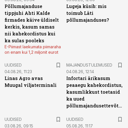
Põllumajanduse
Lugeja küsib: mis
tippjuhi Ahti Kalde
toimub Läti
firmades käive üldiselt
põllumajanduses?
kerkis, kasum samas
nii kahekordistus kui
ka sulas pooleks
E-Piimast laekumata piimaraha
on enam kui 1,2 miljonit eurot
UUDISED
MAJANDUSTULEMUSED
04.08.26, 11:23
04.08.26, 12:14
Linas Agro avas
Infortari ärikasum
Muugal viljaterminali
peaaegu kahekordistus,
kasumlikkust toetasid
ka uued
põllumajandusettevõtted
UUDISED
UUDISED
03.08.26, 09:15
05.08.26, 11:17