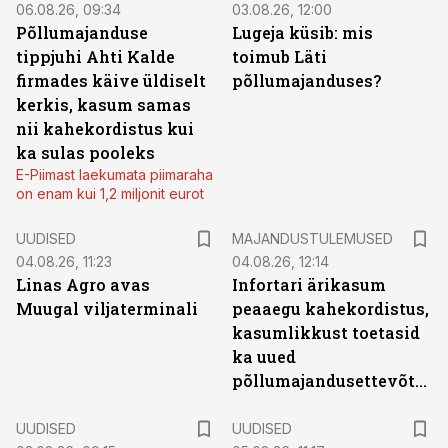
06.08.26, 09:34
03.08.26, 12:00
Põllumajanduse
Lugeja küsib: mis
tippjuhi Ahti Kalde
toimub Läti
firmades käive üldiselt
põllumajanduses?
kerkis, kasum samas
nii kahekordistus kui
ka sulas pooleks
E-Piimast laekumata piimaraha
on enam kui 1,2 miljonit eurot
UUDISED
MAJANDUSTULEMUSED
04.08.26, 11:23
04.08.26, 12:14
Linas Agro avas
Infortari ärikasum
Muugal viljaterminali
peaaegu kahekordistus,
kasumlikkust toetasid
ka uued
põllumajandusettevõtted
UUDISED
UUDISED