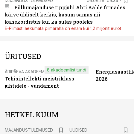
MAJANDUSTULEMUSED
06.08.26, 09:34
Põllumajanduse tippjuhi Ahti Kalde firmades
käive üldiselt kerkis, kasum samas nii
kahekordistus kui ka sulas pooleks
E-Piimast laekumata piimaraha on enam kui 1,2 miljonit eurot
ÜRITUSED
8 akadeemilist tundi
Energiasäästli
ÄRIPÄEVA AKADEEMIA
Tehisintellekti meistriklass
2026
juhtidele - vundament
HETKEL KUUM
MAJANDUSTULEMUSED
UUDISED