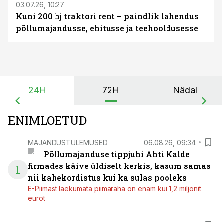
03.07.26, 10:27
Kuni 200 hj traktori rent – paindlik lahendus
põllumajandusse, ehitusse ja teehooldusesse
24H
72H
Nädal
ENIMLOETUD
MAJANDUSTULEMUSED
06.08.26, 09:34
Põllumajanduse tippjuhi Ahti Kalde
firmades käive üldiselt kerkis, kasum samas
1
nii kahekordistus kui ka sulas pooleks
E-Piimast laekumata piimaraha on enam kui 1,2 miljonit
eurot