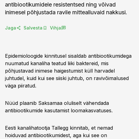
antibiootikumidele resistentsed ning võivad
inimesel põhjustada ravile mittealluvaid nakkusi.
Jaga
Salvesta
Vihja
Epidemioloogide kinnitusel sisaldab antibiootikumidega
nuumatud kanaliha teatud liiki baktereid, mis
põhjustavad inimese haigestumist küll harvadel
juhtudel, kuid kui see siiski juhtub, on ravivõimalused
väga piiratud.
Nüüd plaanib Saksamaa oluliselt vähendada
antibiootikumide kasutamist loomakasvatuses.
Eesti kanalihatootja Tallegg kinnitab, et nemad
hoiduvad antibiootikumidest, aga kui see on