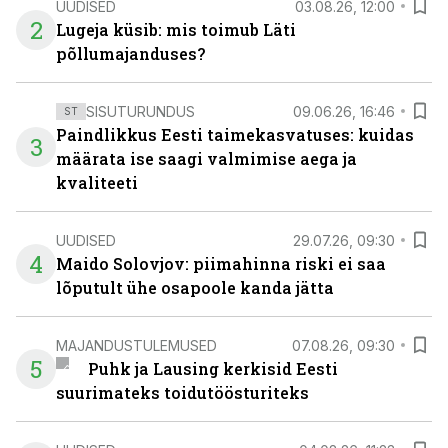
UUDISED
03.08.26, 12:00
2
Lugeja küsib: mis toimub Läti
põllumajanduses?
SISUTURUNDUS
09.06.26, 16:46
ST
Paindlikkus Eesti taimekasvatuses: kuidas
3
määrata ise saagi valmimise aega ja
kvaliteeti
UUDISED
29.07.26, 09:30
4
Maido Solovjov: piimahinna riski ei saa
lõputult ühe osapoole kanda jätta
MAJANDUSTULEMUSED
07.08.26, 09:30
5
Puhk ja Lausing kerkisid Eesti
suurimateks toidutöösturiteks