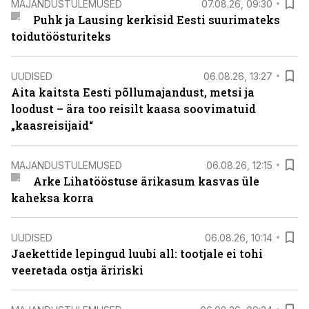
MAJANDUSTULEMUSED
07.08.26, 09:30
Puhk ja Lausing kerkisid Eesti suurimateks
toidutöösturiteks
UUDISED
06.08.26, 13:27
Aita kaitsta Eesti põllumajandust, metsi ja
loodust – ära too reisilt kaasa soovimatuid
„kaasreisijaid“
MAJANDUSTULEMUSED
06.08.26, 12:15
Arke Lihatööstuse ärikasum kasvas üle
kaheksa korra
UUDISED
06.08.26, 10:14
Jaekettide lepingud luubi all: tootjale ei tohi
veeretada ostja äririski