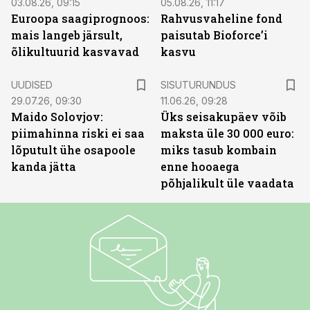
03.08.26, 09:15
05.08.26, 11:17
Euroopa saagiprognoos:
Rahvusvaheline fond
mais langeb järsult,
paisutab Bioforce’i
õlikultuurid kasvavad
kasvu
ST
UUDISED
SISUTURUNDUS
29.07.26, 09:30
11.06.26, 09:28
Maido Solovjov:
Üks seisakupäev võib
piimahinna riski ei saa
maksta üle 30 000 euro:
lõputult ühe osapoole
miks tasub kombain
kanda jätta
enne hooaega
põhjalikult üle vaadata