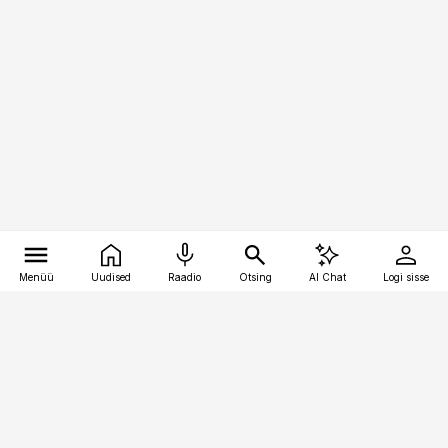
Menüü
Uudised
Raadio
Otsing
AI Chat
Logi sisse
Vana-Lõuna 39/1, 19094 Tallinn
(+372) 667 0111
pollumajandus@pollumajandus.ee