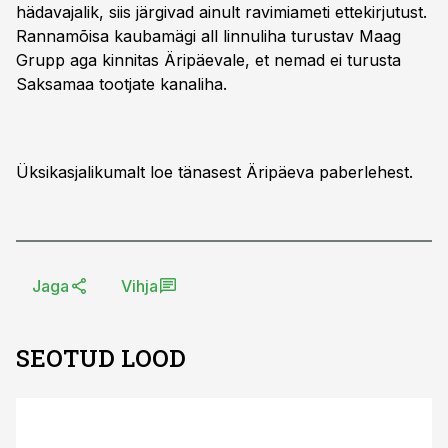
hädavajalik, siis järgivad ainult ravimiameti ettekirjutust.
Rannamõisa kaubamägi all linnuliha turustav Maag
Grupp aga kinnitas Äripäevale, et nemad ei turusta
Saksamaa tootjate kanaliha.
Üksikasjalikumalt loe tänasest Äripäeva paberlehest.
Jaga
Vihja
SEOTUD LOOD
ST