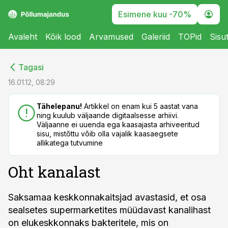
Esimene kuu -70%
Avaleht
Kõik lood
Arvamused
Galeriid
TOPid
Sisu
cebook
cebook
Tagasi
Twitter)
Twitter)
16.01.12, 08:29
kedIn
kedIn
Tähelepanu!
Artikkel on enam kui 5 aastat vana
ning kuulub väljaande digitaalsesse arhiivi.
ail
ail
Väljaanne ei uuenda ega kaasajasta arhiveeritud
sisu, mistõttu võib olla vajalik kaasaegsete
k
k
allikatega tutvumine
Oht kanalast
Saksamaa keskkonnakaitsjad avastasid, et osa
sealsetes supermarketites müüdavast kanalihast
on elukeskkonnaks bakteritele, mis on