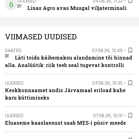
UUDISED
04.08.26, 11:23
6
Linas Agro avas Muugal viljaterminali
VIIMASED UUDISED
SAATED
07.08.26, 12:49
Läti toidu käibemaksu alandamine tõi hinnad
alla. Analüütik: riik teeb seal tugevat kontrolli
UUDISED
07.08.26, 10:35
Keskkonnaamet andis Järvamaal eriload kahe
karu küttimiseks
UUDISED
07.08.26, 10:31
Eluaseme kaaslaenust saab MES-i püsiv meede